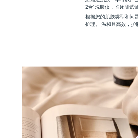
红光疗法
2合1洗脸仪，临床测试
根据您的肌肤类型和问
护理。 温和且高效，护
瑞典美肤护理
面部清洁
紧致提拉
LUNA™ 4 套装
BEAR™ 2 套装
Anti-aging massage
Microcurrent toning
补水保湿
口腔护理
LUNA™ 4 Plus
BEAR™ 2 go
UFO™ 3 套装
issa™ 4
Massage, LED heating
Microcurrent toning on-the-go
Deep facial hydration
Hybrid silicone sonic toothbrush
FAQ™ 抗老护理
LUNA™ 4 Men
BEAR™ 2 eyes & lips
NEW
UFO™ 3 LED
issa™ 4 plus
For men, anti-aging massage
Microcurrent line smoothing device