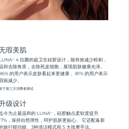
无瑕美肌
LUNA
4 抗菌的超卫生硅胶设计，能有效减少粉刺，
TM
温和去除角质，去除死皮细胞，展现肌肤健康光泽。
96% 的用户表示皮肤看起来更健康， 81% 的用户表示
瑕疵减少。
基于第三方消费者测试
升级设计
迄今为止最温和的 LUNA
，硅胶触点柔软度提升
TM
17%，保持自然弹性，呵护肌肤更贴心。 它还配备新
的旅行锁功能、3种清洁模式和 5 大按摩手法。