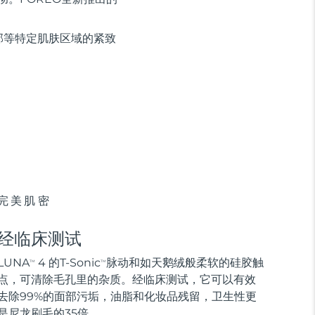
部等特定肌肤区域的紧致
完美肌密
经临床测试
LUNA
4 的T-Sonic
脉动和如天鹅绒般柔软的硅胶触
TM
TM
点，可清除毛孔里的杂质。经临床测试，它可以有效
去除99%的面部污垢，油脂和化妆品残留，卫生性更
是尼龙刷毛的35倍。