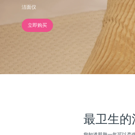
洁面仪
issa™ Teeth Whitening Set
立即购买
FAQ™ Dual LED Panel
热门产品
特别优惠
畅销产品
最卫生的
您知道肌肤一年可以产生