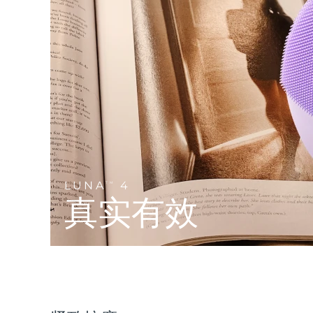
Near-infrared and red light therapy device
Smart hybrid silicone sonic toothbrush
抗老
LED治疗
LUNA™ 4 mini
面部提拉护理
FAQ™ 101
FAQ™ 201
UFO™ 3 mini
issa™ 4 smile
For young skin, T-zone
Premium anti-aging skincare
NEW
Clinical anti-aging
LED mask
Red light therapy device for young skin
Hybrid silicone sonic toothbrush
生发
LUNA™ 4 go
BEAR™ 设备
肌肤年轻化
FAQ™ 102
FAQ™ 202
UFO™ 3 go
issa™ 4 baby
For travel or gym bag
All premium facelift devices
FAQ™ 301
FAQ™ 501
Advanced clinical anti-aging
LED mask
Portable red light therapy
For ages 0-3
NEW
LED hair strengthening scalp massager
Full-Spectrum Red Light Therapy
LUNA™ 护肤
LUNA
4
FAQ™ 103
TM
FAQ™ 211
保健品
面膜
issa™ Teeth Whitening Set
Premium cleansers & balm
真实有效
FAQ™ Scalp Serum
FAQ™ 502
Luxurious clinical anti-aging set
Anti-aging neck & décolleté LED mask
Rejuvenation & hydration
Dual LED + sonic device & 18% PAP gel
Scalp recovery probiotic serum
Full-Spectrum Red Light Therapy
LUNA™ 设备
专业治疗
FAQ™ P1 Primer
FAQ™ 221
UFO™ 设备
ISSA™ 设备
All facial cleansing devices
FAQ™护肤品
Manuka honey primer
Anti-aging LED hand mask
FAQ™ Red Light Serum
All deep facial hydration devices
All silicone sonic toothbrushes
All FAQ™ skincare