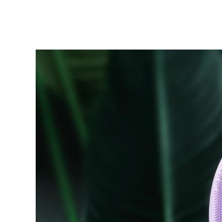
KIWI™ 皮肤护理
All acne treatment devices
All revitalizing eye massagers
Serum
issa™ Teeth Whitening Gel
Advanced pore care essentials
For healthy hair
18% PAP
护肤品
男士
全部购买
FOREO APP
关于我们