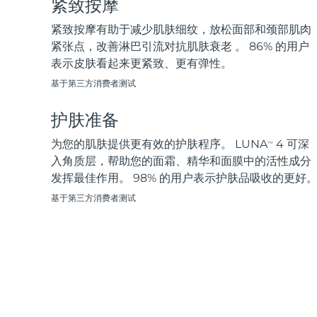
紧致按摩
脱毛
FAQ™护肤品
身体护理
FAQ™护肤品
FAQ™产品
FAQ™ skincare
All FAQ™ skincare
All FAQ™ skincare
PEACH™ 2 Pro Max
BEAR™ 2 body
紧致按摩有助于减少肌肤细纹，放松面部和颈部肌肉
All hair treatments
All FAQ™ skincare
Professional IPL hair removal device
Microcurrent body toning
紧张点，改善淋巴引流对抗肌肤衰老 。 86% 的用户
表示皮肤看起来更紧致、更有弹性。
FAQ™产品
FAQ™产品
痘肌护理
FAQ™ products
眼部护理
基于第三方消费者测试
All anti-aging treatments
All LED treatments
PEACH™ 2
LUNA™ 4 body
All toning treatments
ESPADA™ 2 plus
BEAR™ 2 eyes & lips
IPL hair removal
Massaging body brush
护肤准备
Recurring acne LED therapy
Microcurrent line smoothing device
为您的肌肤提供更有效的护肤程序。 LUNA
4 可深
TM
PEACH™ 2 go
SUPERCHARGED™ serum
入角质层，帮助您的面霜、精华和面膜中的活性成分
护发
毛孔护理
ESPADA™ 2
IRIS™ 2
Travel-friendly IPL hair removal
Firming body serum
发挥最佳作用。 98% 的用户表示护肤品吸收的更好
LUNA™ 4 hair
KIWI™ derma
Acne treatment device
Rejuvenating eye massager
NEW
基于第三方消费者测试
2-in-1 LED scalp massager
Diamond microdermabrasion .
PEACH™ Cooling Prep Gel
ESPADA™ Blemish Solution
眼部护肤
牙齿美白
Cooling IPL hair removal gel
FLIP™ play advanced
KIWI™
Concentrated acne gel
Advanced eye care treatment
issa™ Teeth Whitening Set
LED light hairbrush
Blackhead remover
Dual LED + sonic device & 18% PAP gel
更多的
ESPADA™ 设备
眼部护理设备
LUNA™ Dual-Peptide Scalp