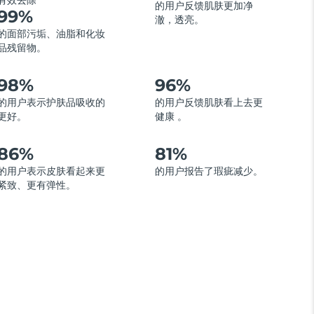
有效去除
的用户反馈肌肤更加净
99%
澈，透亮。
的面部污垢、油脂和化妆
品残留物。
98%
96%
的用户表示护肤品吸收的
的用户反馈肌肤看上去更
更好。
健康 。
86%
81%
的用户表示皮肤看起来更
的用户报告了瑕疵减少。
紧致、更有弹性。