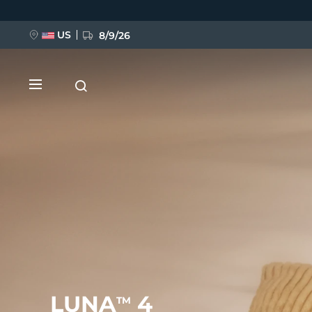
跳
转
到
主
US
8/9/26
要
内
容
新品
BREAKING NEWS
FAQ™ Pure Beauty-Tech Elixir
LUNA
4
TM