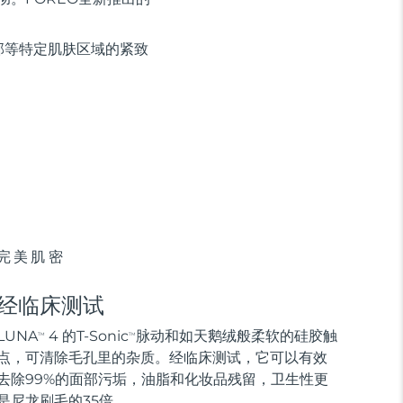
部等特定肌肤区域的紧致
完美肌密
经临床测试
LUNA
4 的T-Sonic
脉动和如天鹅绒般柔软的硅胶触
TM
TM
点，可清除毛孔里的杂质。经临床测试，它可以有效
去除99%的面部污垢，油脂和化妆品残留，卫生性更
是尼龙刷毛的35倍。