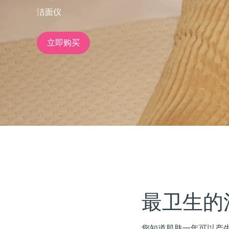
洁面仪
issa™ Teeth Whitening Set
立即购买
FAQ™ Dual LED Panel
热门产品
特别优惠
畅销产品
最卫生的
您知道肌肤一年可以产生