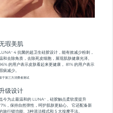
无瑕美肌
LUNA
4 抗菌的超卫生硅胶设计，能有效减少粉刺，
TM
温和去除角质，去除死皮细胞，展现肌肤健康光泽。
96% 的用户表示皮肤看起来更健康， 81% 的用户表示
瑕疵减少。
基于第三方消费者测试
升级设计
迄今为止最温和的 LUNA
，硅胶触点柔软度提升
TM
17%，保持自然弹性，呵护肌肤更贴心。 它还配备新
的旅行锁功能、3种清洁模式和 5 大按摩手法。