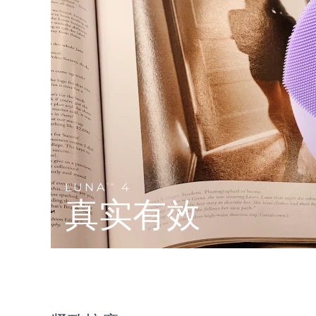
Near-infrared and red light therapy device
Smart hybrid silicone sonic toothbrush
抗老
LED治疗
LUNA™ 4 mini
面部提拉护理
FAQ™ 101
FAQ™ 201
UFO™ 3 mini
issa™ 4 smile
For young skin, T-zone
Premium anti-aging skincare
NEW
Clinical anti-aging
LED mask
Red light therapy device for young skin
Hybrid silicone sonic toothbrush
生发
LUNA™ 4 go
BEAR™ 设备
肌肤年轻化
FAQ™ 102
FAQ™ 202
UFO™ 3 go
issa™ 4 baby
For travel or gym bag
All premium facelift devices
FAQ™ 301
FAQ™ 501
Advanced clinical anti-aging
LED mask
Portable red light therapy
For ages 0-3
NEW
LED hair strengthening scalp massager
Full-Spectrum Red Light Therapy
LUNA™ 护肤
LUNA
4
FAQ™ 103
TM
FAQ™ 211
保健品
面膜
issa™ Teeth Whitening Set
Premium cleansers & balm
真实有效
FAQ™ Scalp Serum
FAQ™ 502
Luxurious clinical anti-aging set
Anti-aging neck & décolleté LED mask
Rejuvenation & hydration
Dual LED + sonic device & 18% PAP gel
Scalp recovery probiotic serum
Full-Spectrum Red Light Therapy
LUNA™ 设备
专业治疗
FAQ™ P1 Primer
FAQ™ 221
UFO™ 设备
ISSA™ 设备
All facial cleansing devices
FAQ™护肤品
Manuka honey primer
Anti-aging LED hand mask
FAQ™ Red Light Serum
All deep facial hydration devices
All silicone sonic toothbrushes
All FAQ™ skincare