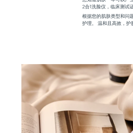
红光疗法
2合1洗脸仪，临床测试
根据您的肌肤类型和问
护理。 温和且高效，护
瑞典美肤护理
面部清洁
紧致提拉
LUNA™ 4 套装
BEAR™ 2 套装
Anti-aging massage
Microcurrent toning
补水保湿
口腔护理
LUNA™ 4 Plus
BEAR™ 2 go
UFO™ 3 套装
issa™ 4
Massage, LED heating
Microcurrent toning on-the-go
Deep facial hydration
Hybrid silicone sonic toothbrush
FAQ™ 抗老护理
LUNA™ 4 Men
BEAR™ 2 eyes & lips
NEW
UFO™ 3 LED
issa™ 4 plus
For men, anti-aging massage
Microcurrent line smoothing device