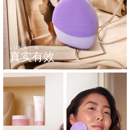
FAQ™ 101
FAQ™ 201
中国
LUNA™ 4 mini
面部提拉护理
预计送达日期
8/10/26
NEW
issa™ 4 smile
UFO™ 3 mini
Clinical anti-aging
LED mask
For young skin, T-zone
Premium anti-aging skincare
哥伦比亚
预计送达日期
8/14/26
Hybrid silicone sonic toothbrush
Red light therapy device for young skin
生发
肌肤年轻化
克罗地亚
预计送达日期
8/10/26
FAQ™ 102
FAQ™ 202
LUNA™ 4 go
BEAR™ 设备
FAQ™ 301
FAQ™ 501
issa™ 4 baby
UFO™ 3 go
Advanced clinical anti-aging
LED mask
For travel or gym bag
All premium facelift devices
NEW
塞浦路斯
预计送达日期
8/11/26
LED hair strengthening scalp massager
Full-Spectrum Red Light Therapy
For ages 0-3
Portable red light therapy
LUNA
4
TM
真实有效
捷克
预计送达日期
8/10/26
FAQ™ 103
FAQ™ 211
LUNA™ 护肤
保健品
FAQ™ Scalp Serum
FAQ™ 502
issa™ Teeth Whitening Set
面膜
Luxurious clinical anti-aging set
Anti-aging neck & décolleté LED mask
Premium cleansers & balm
丹麦
预计送达日期
8/10/26
Scalp recovery probiotic serum
Full-Spectrum Red Light Therapy
Dual LED + sonic device & 18% PAP gel
Rejuvenation & hydration
专业治疗
爱沙尼亚
预计送达日期
8/10/26
FAQ™ P1 Primer
FAQ™ 221
LUNA™ 设备
FAQ™护肤品
ISSA™ 设备
UFO™ 设备
Manuka honey primer
Anti-aging LED hand mask
芬兰
FAQ™ Red Light Serum
预计送达日期
8/10/26
All facial cleansing devices
All FAQ™ skincare
All silicone sonic toothbrushes
All deep facial hydration devices
法国
预计送达日期
8/10/26
脱毛
身体护理
FAQ™护肤品
FAQ™护肤品
PEACH™ 2 Pro Max
BEAR™ 2 body
FAQ™产品
FAQ™ skincare
法属波利尼西亚
预计送达日期
8/14/26
All FAQ™ skincare
All FAQ™ skincare