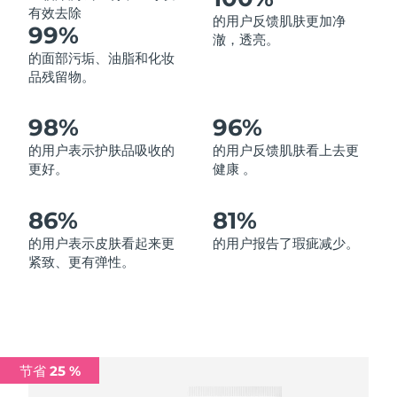
有效去除
的用户反馈肌肤更加净
中国澳门特别行政区
预计送达日期
8/12/26
99%
澈，透亮。
的面部污垢、油脂和化妆
马来西亚
预计送达日期
8/13/26
品残留物。
马耳他
预计送达日期
8/10/26
98%
96%
墨西哥
预计送达日期
8/14/26
的用户表示护肤品吸收的
的用户反馈肌肤看上去更
更好。
健康 。
摩纳哥
预计送达日期
8/11/26
86%
81%
荷兰
预计送达日期
8/10/26
的用户表示皮肤看起来更
的用户报告了瑕疵减少。
紧致、更有弹性。
新西兰
预计送达日期
8/10/26
挪威
预计送达日期
8/10/26
阿曼
预计送达日期
8/13/26
节省 25 %
菲律宾
预计送达日期
8/13/26