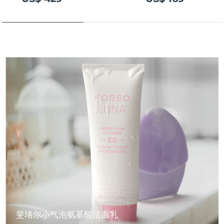
斐珞尔小气泡氨基酸洁面乳