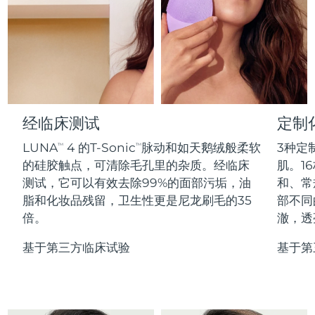
Professional IPL hair removal device
Microcurrent body toning
All hair treatments
All FAQ™ skincare
德国
预计送达日期
8/10/26
FAQ™产品
FAQ™产品
痘肌护理
眼部护理
直布罗陀
PEACH™ 2
LUNA™ 4 body
预计送达日期
8/14/26
FAQ™ products
All anti-aging treatments
All LED treatments
ESPADA™ 2 plus
BEAR™ 2 eyes & lips
IPL hair removal
Massaging body brush
All toning treatments
希腊
预计送达日期
8/10/26
Recurring acne LED therapy
Microcurrent line smoothing device
中国香港特别行政区
预计送达日期
8/11/26
经临床测试
定制
PEACH™ 2 go
SUPERCHARGED™ serum
护发
毛孔护理
ESPADA™ 2
IRIS™ 2
Travel-friendly IPL hair removal
Firming body serum
LUNA
4 的T-Sonic
脉动和如天鹅绒般柔软
3种定
TM
TM
匈牙利
LUNA™ 4 hair
预计送达日期
8/10/26
KIWI™ derma
Acne treatment device
Rejuvenating eye massager
NEW
的硅胶触点，可清除毛孔里的杂质。经临床
肌。16
2-in-1 LED scalp massager
Diamond microdermabrasion .
测试，它可以有效去除99%的面部污垢，油
和、常
冰岛
预计送达日期
8/11/26
PEACH™ Cooling Prep Gel
脂和化妆品残留，卫生性更是尼龙刷毛的35
部不同
ESPADA™ Blemish Solution
眼部护肤
牙齿美白
Cooling IPL hair removal gel
倍。
澈，透
印度尼西亚
预计送达日期
8/8/26
FLIP™ play advanced
KIWI™
Concentrated acne gel
Advanced eye care treatment
issa™ Teeth Whitening Set
LED light hairbrush
Blackhead remover
基于第三方临床试验
基于第
爱尔兰
预计送达日期
8/10/26
更多的
Dual LED + sonic device & 18% PAP gel
ESPADA™ 设备
眼部护理设备
马恩岛
预计送达日期
8/12/26
LUNA™ Dual-Peptide Scalp
KIWI™ 皮肤护理
All acne treatment devices
All revitalizing eye massagers
Serum
issa™ Teeth Whitening Gel