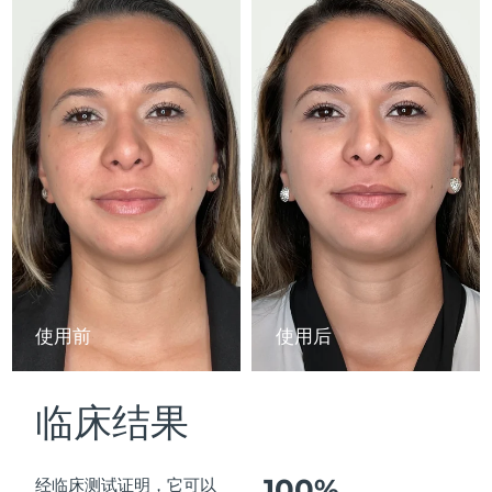
Advanced pore care essentials
以色列
预计送达日期
8/14/26
For healthy hair
18% PAP
护肤品
男士
意大利
预计送达日期
8/10/26
日本
预计送达日期
8/13/26
泽西岛
预计送达日期
8/15/26
全部购买
哈萨克斯坦
预计送达日期
8/12/26
FOREO APP
科威特
预计送达日期
8/10/26
关于我们
拉脱维亚
预计送达日期
8/10/26
使用前
使用后
黎巴嫩
预计送达日期
8/11/26
临床结果
立陶宛
预计送达日期
8/10/26
卢森堡
预计送达日期
8/10/26
100%
经临床测试证明，它可以