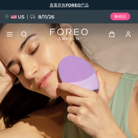
跳
查看所有FOREO产品
转
到
主
要
US
8/11/26
畅销品
内
容
新品
登录
语言
BREAKING NEWS
用户信息
English
Deutsch
Español
我的设备
FAQ™ Pure Beauty-Tech Elixir
Français
Italiano
Português
我的订单
Polski
Svenska
Русский
Türkçe
简体中文
繁體中文
我的地址
issa™ Teeth Whitening Set
我的订阅