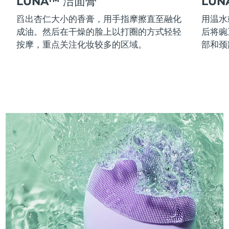
LUNA™ 洁面膏
LU
舀出杏仁大小的香膏，用手指摩擦直至融化
用温水
成油。然后在干燥的脸上以打圈的方式轻轻
后将豌
按摩，重点关注化妆较多的区域。
部和颈