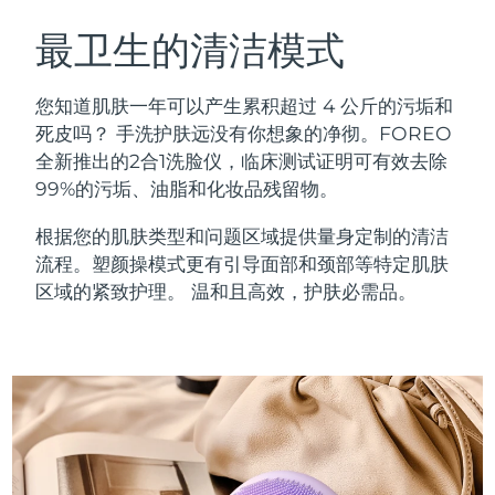
瑞典美肤护理
奥地利
预计送达日期
8/10/26
最卫生的清洁模式
巴林
预计送达日期
8/11/26
您知道肌肤一年可以产生累积超过 4 公斤的污垢和
面部清洁
紧致提拉
死皮吗？ 手洗护肤远没有你想象的净彻。FOREO
比利时
预计送达日期
8/10/26
全新推出的2合1洗脸仪，临床测试证明可有效去除
LUNA™ 4 套装
BEAR™ 2 套装
99%的污垢、油脂和化妆品残留物。
百慕大
预计送达日期
8/16/26
Anti-aging massage
Microcurrent toning
根据您的肌肤类型和问题区域提供量身定制的清洁
波斯尼亚和黑塞哥维那
预计送达日期
8/13/26
流程。塑颜操模式更有引导面部和颈部等特定肌肤
补水保湿
口腔护理
LUNA™ 4 Plus
BEAR™ 2 go
区域的紧致护理。 温和且高效，护肤必需品。
文莱
预计送达日期
8/15/26
UFO™ 3 套装
issa™ 4
Massage, LED heating
Microcurrent toning on-the-go
FAQ™ 抗老护理
Deep facial hydration
Hybrid silicone sonic toothbrush
保加利亚
预计送达日期
8/10/26
NEW
LUNA™ 4 Men
BEAR™ 2 eyes & lips
加拿大
预计送达日期
8/14/26
UFO™ 3 LED
issa™ 4 plus
For men, anti-aging massage
Microcurrent line smoothing device
Near-infrared and red light therapy
Smart hybrid silicone sonic toothbrush
智利
预计送达日期
8/14/26
device
抗老
LED治疗