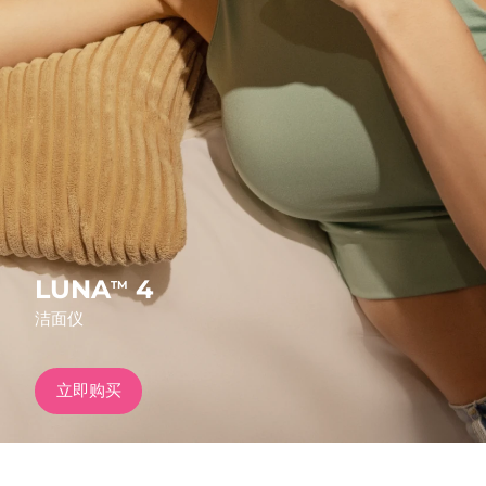
发货国家
美国
预计送达日期
8/11/26
FAQ™ Dual LED Panel
英国
预计送达日期
8/10/26
热门产品
西班牙
预计送达日期
8/10/26
澳大利亚
预计送达日期
8/13/26
法国
预计送达日期
8/10/26
LUNA
4
TM
特别优惠
畅销产品
洁面仪
德国
预计送达日期
8/10/26
加拿大
预计送达日期
8/14/26
立即购买
红光疗法
澳大利亚
预计送达日期
8/13/26