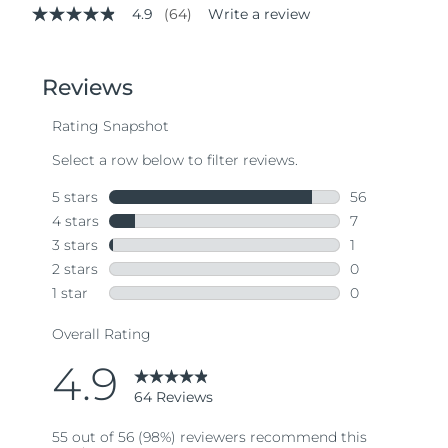
4.9
(64)
Write a review
4.9
out
of
5
stars,
average
rating
value.
Read
64
Reviews.
Same
page
link.