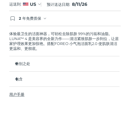
8/11/26
US
运送到:
预计送达日期:
阿拉伯联合酋长国
预计送达日期
8/11/26
2 年免费质保
如果您在2年质保期内发现任何非人为质量问题，
英国
预计送达日期
8/10/26
FOREO将免费为您更换产品。
体验最卫生的洁面神器，可轻松去除肌肤 99%的污垢和油脂。
LUNA™ 4 是美容界的全新力作——清洁紧致肌肤一步到位，让居
美国
预计送达日期
8/11/26
家护理效果更加惊艳。搭配FOREO 小气泡洁面乳2.0 使肌肤清洁
更温和、更彻底。
乌兹别克斯坦
预计送达日期
8/15/26
特别之处
越南
预计送达日期
8/16/26
96%的用户表示皮肤看起来更健康了。81%的用户表示瑕疵减
少了。
包含
去除深层污垢和油脂，皮肤不拔干。
LUNA™ 4
86%的用户表示皮肤看起来和感觉起来更紧致，更有弹性了。
用户手册
LUNA™ Micro-Foam Cleanser 2.0
滋养并保护皮肤免受自由基损伤。
USB 充电线
卫生性是尼龙刷毛的35倍。
旅行袋
快速操作指南
基本操作指南