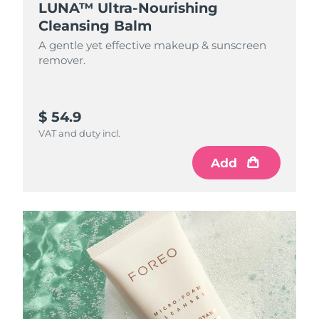
LUNA™ Ultra-Nourishing
Cleansing Balm
A gentle yet effective makeup & sunscreen
remover.
$ 54.9
VAT and duty incl.
Add