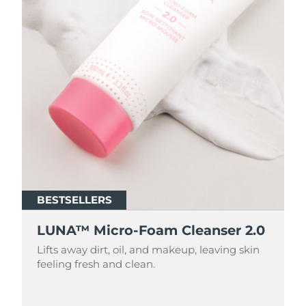
BESTSELLERS
BESTSELLERS
LUNA™ Micro-Foam Cleanser 2.0
LUNA™ Micro-Foam Cleanser 2.0
Lifts away dirt, oil, and makeup, leaving skin
Lifts away dirt, oil, and makeup, leaving skin
feeling fresh and clean.
feeling fresh and clean.