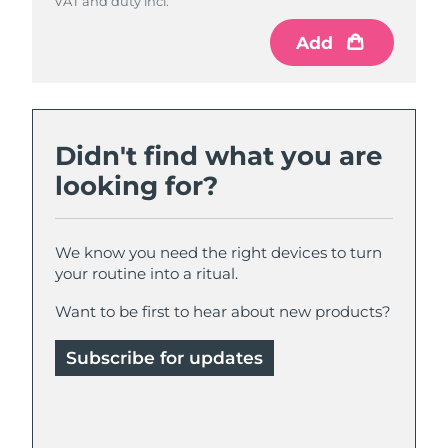
VAT and duty incl.
VAT and duty incl.
Add
Add
Didn't find what you are
looking for?
We know you need the right devices to turn
your routine into a ritual.
Want to be first to hear about new products?
Subscribe for updates