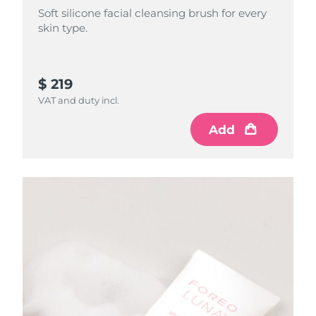
Soft silicone facial cleansing brush for every
skin type.
$ 219
VAT and duty incl.
Add