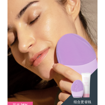
Advanced pore care essentials
以色列
预计送达日期
14/08/2026
For healthy hair
18% PAP
护肤品
男士
意大利
预计送达日期
10/08/2026
日本
预计送达日期
13/08/2026
泽西岛
预计送达日期
15/08/2026
全部购买
哈萨克斯坦
预计送达日期
12/08/2026
FOREO APP
科威特
预计送达日期
10/08/2026
关于我们
拉脱维亚
预计送达日期
10/08/2026
黎巴嫩
预计送达日期
11/08/2026
立陶宛
预计送达日期
10/08/2026
卢森堡
预计送达日期
10/08/2026
组合更省钱
组合更省钱
组合更省钱
节省 25%
节省 25%
节省 25%