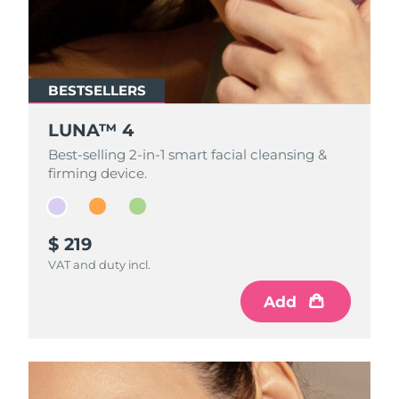
Professional IPL hair removal device
Microcurrent body toning
All hair treatments
All FAQ™ skincare
德国
预计送达日期
10/08/2026
FAQ™产品
FAQ™产品
痘肌护理
眼部护理
直布罗陀
PEACH™ 2
LUNA™ 4 body
预计送达日期
14/08/2026
FAQ™ products
All anti-aging treatments
All LED treatments
ESPADA™ 2 plus
BEAR™ 2 eyes & lips
BESTSELLERS
BESTSELLERS
BESTSELLERS
IPL hair removal
Massaging body brush
All toning treatments
希腊
预计送达日期
10/08/2026
Recurring acne LED therapy
Microcurrent line smoothing device
LUNA™ 4
LUNA™ 4
LUNA™ 4
中国香港特别行政区
预计送达日期
11/08/2026
Best-selling 2-in-1 smart facial cleansing &
Best-selling 2-in-1 smart facial cleansing &
Best-selling 2-in-1 smart facial cleansing &
PEACH™ 2 go
SUPERCHARGED™ serum
护发
毛孔护理
firming device.
firming device.
firming device.
ESPADA™ 2
IRIS™ 2
Travel-friendly IPL hair removal
Firming body serum
匈牙利
LUNA™ 4 hair
预计送达日期
10/08/2026
KIWI™ derma
Acne treatment device
Rejuvenating eye massager
NEW
2-in-1 LED scalp massager
Diamond microdermabrasion .
冰岛
预计送达日期
11/08/2026
$ 219
$ 199
$ 209
PEACH™ Cooling Prep Gel
ESPADA™ Blemish Solution
眼部护肤
VAT and duty incl.
VAT and duty incl.
VAT and duty incl.
牙齿美白
Cooling IPL hair removal gel
印度尼西亚
预计送达日期
08/08/2026
FLIP™ play advanced
KIWI™
Concentrated acne gel
Advanced eye care treatment
Add
Add
Add
issa™ Teeth Whitening Set
LED light hairbrush
Blackhead remover
爱尔兰
预计送达日期
10/08/2026
更多的
Dual LED + sonic device & 18% PAP gel
ESPADA™ 设备
眼部护理设备
马恩岛
预计送达日期
12/08/2026
LUNA™ Dual-Peptide Scalp
KIWI™ 皮肤护理
All acne treatment devices
All revitalizing eye massagers
Serum
issa™ Teeth Whitening Gel