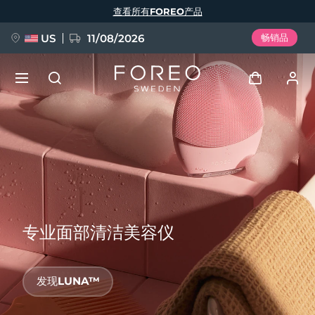
跳
查看所有FOREO产品
转
到
主
要
US
11/08/2026
畅销品
内
容
新品
登录
语言
BREAKING NEWS
用户信息
English
Deutsch
Español
我的设备
FAQ™ Pure Beauty-Tech Elixir
Français
Italiano
Português
专业面部清洁美容仪
我的订单
Polski
Svenska
Русский
Türkçe
简体中文
繁體中文
我的地址
发现LUNA™
issa™ Teeth Whitening Set
我的订阅