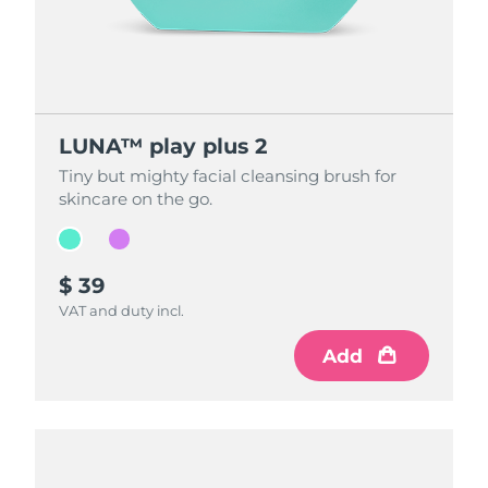
LUNA™ play plus 2
LUNA™ play plus 2
Tiny but mighty facial cleansing brush for
Tiny but mighty facial cleansing brush for
skincare on the go.
skincare on the go.
$ 39
$ 39
VAT and duty incl.
VAT and duty incl.
Add
Add