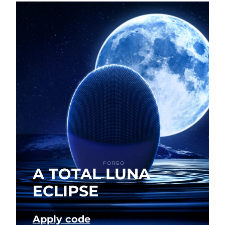
瑞典美肤护理
奥地利
预计送达日期
10/08/2026
巴林
预计送达日期
11/08/2026
面部清洁
紧致提拉
比利时
预计送达日期
10/08/2026
LUNA™ 4 套装
BEAR™ 2 套装
百慕大
预计送达日期
16/08/2026
Anti-aging massage
Microcurrent toning
波斯尼亚和黑塞哥维那
预计送达日期
13/08/2026
补水保湿
口腔护理
LUNA™ 4 Plus
BEAR™ 2 go
文莱
预计送达日期
15/08/2026
UFO™ 3 套装
issa™ 4
Massage, LED heating
Microcurrent toning on-the-go
FAQ™ 抗老护理
Deep facial hydration
Hybrid silicone sonic toothbrush
保加利亚
预计送达日期
10/08/2026
A TOTAL LUNA
NEW
LUNA™ 4 Men
BEAR™ 2 eyes & lips
加拿大
预计送达日期
14/08/2026
UFO™ 3 LED
ECLIPSE
issa™ 4 plus
For men, anti-aging massage
Microcurrent line smoothing device
Near-infrared and red light therapy
Smart hybrid silicone sonic toothbrush
智利
预计送达日期
14/08/2026
device
抗老
LED治疗
Apply code