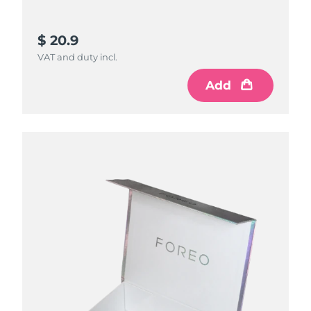
$ 20.9
VAT and duty incl.
Add