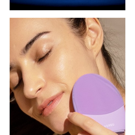
FAQ™ 101
FAQ™ 201
中国
LUNA™ 4 mini
面部提拉护理
预计送达日期
10/08/2026
NEW
issa™ 4 smile
UFO™ 3 mini
Clinical anti-aging
LED mask
For young skin, T-zone
Premium anti-aging skincare
哥伦比亚
预计送达日期
14/08/2026
Hybrid silicone sonic toothbrush
Red light therapy device for young skin
生发
肌肤年轻化
克罗地亚
预计送达日期
10/08/2026
FAQ™ 102
FAQ™ 202
LUNA™ 4 go
BEAR™ 设备
FAQ™ 301
FAQ™ 501
issa™ 4 baby
UFO™ 3 go
Advanced clinical anti-aging
LED mask
For travel or gym bag
All premium facelift devices
NEW
塞浦路斯
预计送达日期
11/08/2026
LED hair strengthening scalp massager
Full-Spectrum Red Light Therapy
For ages 0-3
Portable red light therapy
捷克
预计送达日期
10/08/2026
FAQ™ 103
FAQ™ 211
LUNA™ 护肤
保健品
FAQ™ Scalp Serum
FAQ™ 502
issa™ Teeth Whitening Set
面膜
Luxurious clinical anti-aging set
Anti-aging neck & décolleté LED mask
Premium cleansers & balm
丹麦
预计送达日期
10/08/2026
Scalp recovery probiotic serum
Full-Spectrum Red Light Therapy
Dual LED + sonic device & 18% PAP gel
Rejuvenation & hydration
专业治疗
爱沙尼亚
预计送达日期
10/08/2026
FAQ™ P1 Primer
FAQ™ 221
LUNA™ 设备
FAQ™护肤品
ISSA™ 设备
UFO™ 设备
Manuka honey primer
Anti-aging LED hand mask
芬兰
FAQ™ Red Light Serum
预计送达日期
10/08/2026
All facial cleansing devices
All FAQ™ skincare
All silicone sonic toothbrushes
All deep facial hydration devices
法国
预计送达日期
10/08/2026
脱毛
身体护理
FAQ™护肤品
FAQ™护肤品
PEACH™ 2 Pro Max
BEAR™ 2 body
FAQ™产品
FAQ™ skincare
法属波利尼西亚
预计送达日期
14/08/2026
All FAQ™ skincare
All FAQ™ skincare