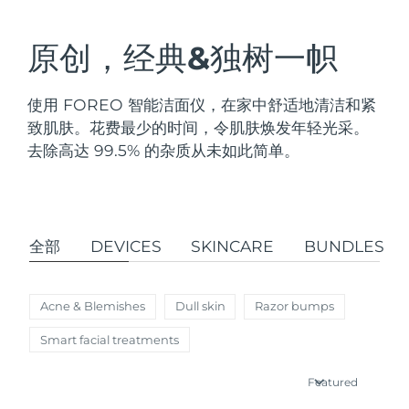
发货国家
原创，经典&独树一帜
美国
预计送达日期
11/08/2026
FAQ™ Dual LED Panel
英国
预计送达日期
10/08/2026
使用 FOREO 智能洁面仪，在家中舒适地清洁和紧
致肌肤。花费最少的时间，令肌肤焕发年轻光采。
热门产品
西班牙
预计送达日期
10/08/2026
去除高达 99.5% 的杂质从未如此简单。
澳大利亚
预计送达日期
13/08/2026
法国
预计送达日期
10/08/2026
特别优惠
畅销产品
全部
DEVICES
SKINCARE
BUNDLES
德国
预计送达日期
10/08/2026
Acne & Blemishes
Dull skin
Razor bumps
加拿大
预计送达日期
14/08/2026
Smart facial treatments
红光疗法
Featured
澳大利亚
预计送达日期
13/08/2026