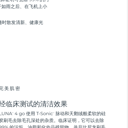
汗如雨之后、在飞机上小
随时散发清新、健康光
完美肌密
经临床测试的清洁效果
LUNA
4 go 使用 T-Sonic
脉动和天鹅绒般柔软的硅
™
™
胶刷毛去除毛孔深处的杂质。临床证明，它可以去除
99% 的污垢、油脂和化妆品残留物，并且比尼龙刷毛