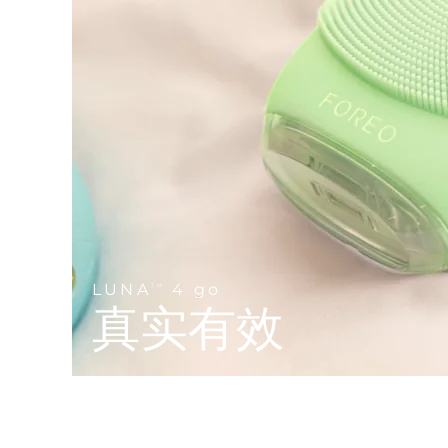
Near-infrared and red light therapy device
Smart hybrid silicone sonic toothbrush
抗老
LED治疗
LUNA™ 4 mini
面部提拉护理
FAQ™ 101
FAQ™ 201
UFO™ 3 mini
issa™ 4 smile
For young skin, T-zone
Premium anti-aging skincare
NEW
Clinical anti-aging
LED mask
Red light therapy device for young skin
Hybrid silicone sonic toothbrush
生发
LUNA™ 4 go
BEAR™ 设备
肌肤年轻化
FAQ™ 102
FAQ™ 202
UFO™ 3 go
issa™ 4 baby
For travel or gym bag
All premium facelift devices
FAQ™ 301
FAQ™ 501
Advanced clinical anti-aging
LED mask
Portable red light therapy
For ages 0-3
NEW
LED hair strengthening scalp massager
Full-Spectrum Red Light Therapy
LUNA™ 护肤
FAQ™ 103
FAQ™ 211
保健品
面膜
issa™ Teeth Whitening Set
Premium cleansers & balm
FAQ™ Scalp Serum
FAQ™ 502
LUNA
4 go
TM
Luxurious clinical anti-aging set
Anti-aging neck & décolleté LED mask
Rejuvenation & hydration
Dual LED + sonic device & 18% PAP gel
真实有效
Scalp recovery probiotic serum
Full-Spectrum Red Light Therapy
LUNA™ 设备
专业治疗
FAQ™ P1 Primer
FAQ™ 221
UFO™ 设备
ISSA™ 设备
All facial cleansing devices
FAQ™护肤品
Manuka honey primer
Anti-aging LED hand mask
FAQ™ Red Light Serum
All deep facial hydration devices
All silicone sonic toothbrushes
All FAQ™ skincare