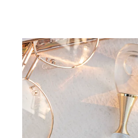
KIWI™ 皮肤护理
All acne treatment devices
All revitalizing eye massagers
Serum
issa™ Teeth Whitening Gel
Advanced pore care essentials
For healthy hair
18% PAP
护肤品
男士
全部购买
FOREO APP
关于我们