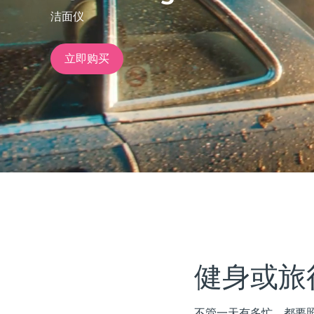
洁面仪
issa™ Teeth Whitening Set
立即购买
FAQ™ Dual LED Panel
热门产品
特别优惠
畅销产品
健身或旅
不管一天有多忙，都要照