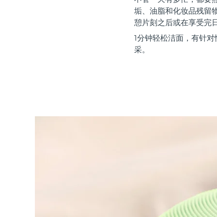
红光疗法
垢、油脂和化妆品残留
憩片刻之后或在享受完
1分钟轻松洁面，有针对
瑞典美肤护理
采。
面部清洁
紧致提拉
LUNA™ 4 套装
BEAR™ 2 套装
Anti-aging massage
Microcurrent toning
补水保湿
口腔护理
LUNA™ 4 Plus
BEAR™ 2 go
UFO™ 3 套装
issa™ 4
Massage, LED heating
Microcurrent toning on-the-go
Deep facial hydration
Hybrid silicone sonic toothbrush
FAQ™ 抗老护理
LUNA™ 4 Men
BEAR™ 2 eyes & lips
NEW
UFO™ 3 LED
issa™ 4 plus
For men, anti-aging massage
Microcurrent line smoothing device