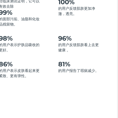
100%
经临床测试证明，它可以
有效去除
的用户反馈肌肤更加净
99%
澈，透亮。
的面部污垢、油脂和化妆
品残留物。
98%
96%
的用户表示护肤品吸收的
的用户反馈肌肤看上去更
更好。
健康 。
86%
81%
的用户表示皮肤看起来更
的用户报告了瑕疵减少。
紧致、更有弹性。