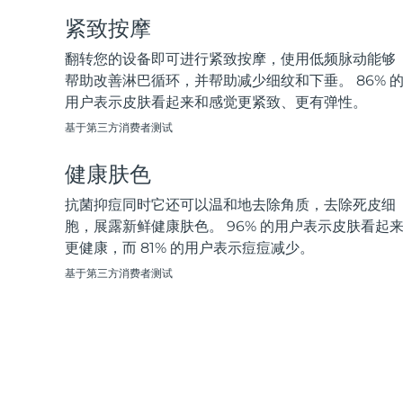
脱毛
FAQ™护肤品
身体护理
FAQ™护肤品
FAQ™产品
FAQ™ skincare
紧致按摩
All FAQ™ skincare
All FAQ™ skincare
PEACH™ 2 Pro Max
BEAR™ 2 body
All hair treatments
All FAQ™ skincare
Professional IPL hair removal device
Microcurrent body toning
翻转您的设备即可进行紧致按摩，使用低频脉动能够
帮助改善淋巴循环，并帮助减少细纹和下垂。 86% 
FAQ™产品
FAQ™产品
用户表示皮肤看起来和感觉更紧致、更有弹性。
痘肌护理
FAQ™ products
眼部护理
All anti-aging treatments
All LED treatments
PEACH™ 2
LUNA™ 4 body
All toning treatments
基于第三方消费者测试
ESPADA™ 2 plus
BEAR™ 2 eyes & lips
IPL hair removal
Massaging body brush
Recurring acne LED therapy
Microcurrent line smoothing device
健康肤色
PEACH™ 2 go
SUPERCHARGED™ serum
抗菌抑痘同时它还可以温和地去除角质，去除死皮细
护发
毛孔护理
ESPADA™ 2
IRIS™ 2
Travel-friendly IPL hair removal
Firming body serum
胞，展露新鲜健康肤色。 96% 的用户表示皮肤看起
LUNA™ 4 hair
KIWI™ derma
Acne treatment device
Rejuvenating eye massager
更健康，而 81% 的用户表示痘痘减少。
NEW
2-in-1 LED scalp massager
Diamond microdermabrasion .
基于第三方消费者测试
PEACH™ Cooling Prep Gel
ESPADA™ Blemish Solution
眼部护肤
牙齿美白
Cooling IPL hair removal gel
FLIP™ play advanced
KIWI™
Concentrated acne gel
Advanced eye care treatment
issa™ Teeth Whitening Set
LED light hairbrush
Blackhead remover
Dual LED + sonic device & 18% PAP gel
更多的
ESPADA™ 设备
眼部护理设备
LUNA™ Dual-Peptide Scalp