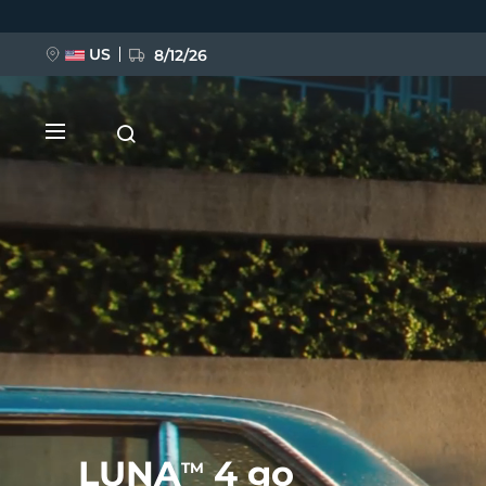
跳
转
到
主
US
8/12/26
要
内
容
新品
BREAKING NEWS
FAQ™ Pure Beauty-Tech Elixir
LUNA
4 go
TM