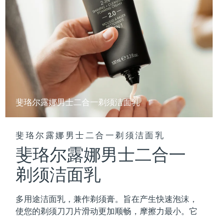
斐珞尔露娜男士二合一剃须洁面乳
斐珞尔露娜男士二合一剃须洁面乳
斐珞尔露娜男士二合一
剃须洁面乳
多用途洁面乳，兼作剃须膏。旨在产生快速泡沫，
使您的剃须刀刀片滑动更加顺畅，摩擦力最小。它