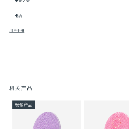
特别之处
卫生性是尼龙刷头的35倍
阿拉伯联合酋长国
预计送达日期
8/10/26
包含
100% 的用户反馈比手动清洁更高效。
94% 的用户反馈皮肤更有活力，肤色更均匀
英国
LUNA
4 MEN
预计送达日期
8/9/26
™
用户手册
91% 的用户表示皮肤更紧致、更有弹性和更健康
USB 充电线
美国
预计送达日期
8/10/26
90% 的用户表示剃须更服帖、剃须刀灼伤更少、剃须刀片更持
旅行袋
久
快速操作指南
16档可调节强度，3重清洁模式，4种针对性塑颜操，和5大按
乌兹别克斯坦
预计送达日期
8/14/26
基本操作指南
摩手法
2年质保 (西班牙、葡萄牙、瑞典：3年质保)
越南
预计送达日期
8/15/26
相关产品
畅销产品