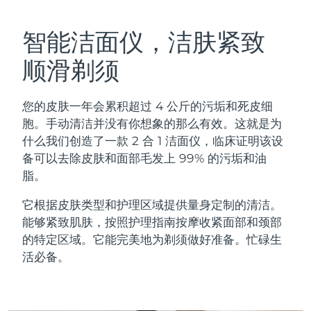
瑞典美肤护理
奥地利
预计送达日期
8/9/26
智能洁面仪，洁肤紧致
巴林
预计送达日期
8/10/26
顺滑剃须
面部清洁
紧致提拉
比利时
预计送达日期
8/9/26
您的皮肤一年会累积超过 4 公斤的污垢和死皮细
LUNA™ 4 套装
BEAR™ 2 套装
百慕大
预计送达日期
8/15/26
胞。手动清洁并没有你想象的那么有效。这就是为
Anti-aging massage
Microcurrent toning
什么我们创造了一款 2 合 1 洁面仪，临床证明该设
波斯尼亚和黑塞哥维那
预计送达日期
8/12/26
备可以去除皮肤和面部毛发上 99% 的污垢和油
补水保湿
口腔护理
脂。
LUNA™ 4 Plus
BEAR™ 2 go
文莱
预计送达日期
8/14/26
UFO™ 3 套装
issa™ 4
Massage, LED heating
Microcurrent toning on-the-go
它根据皮肤类型和护理区域提供量身定制的清洁。
FAQ™ 抗老护理
Deep facial hydration
Hybrid silicone sonic toothbrush
保加利亚
预计送达日期
8/9/26
能够紧致肌肤，按照护理指南按摩收紧面部和颈部
的特定区域。它能完美地为剃须做好准备。忙碌生
NEW
LUNA™ 4 Men
BEAR™ 2 eyes & lips
加拿大
预计送达日期
8/13/26
UFO™ 3 LED
活必备。
issa™ 4 plus
For men, anti-aging massage
Microcurrent line smoothing device
Near-infrared and red light therapy
Smart hybrid silicone sonic toothbrush
智利
预计送达日期
8/13/26
device
抗老
LED治疗