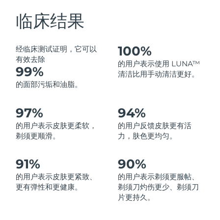
中国澳门特别行政区
预计送达日期
8/11/26
临床结果
马来西亚
预计送达日期
8/12/26
100%
经临床测试证明，它可以
马耳他
预计送达日期
8/9/26
有效去除
的用户表示使用 LUNA™
99%
清洁比用手动清洁更好。
墨西哥
预计送达日期
8/13/26
的面部污垢和油脂。
摩纳哥
预计送达日期
8/10/26
97%
94%
的用户表示皮肤更柔软，
的用户反馈皮肤更有活
荷兰
预计送达日期
8/9/26
剃须更顺滑。
力，肤色更均匀。
新西兰
预计送达日期
8/9/26
91%
90%
挪威
预计送达日期
8/9/26
的用户表示皮肤更紧致、
的用户表示剃须更服帖、
更有弹性和更健康。
剃须刀灼伤更少、剃须刀
阿曼
预计送达日期
8/12/26
片更持久。
菲律宾
预计送达日期
8/12/26