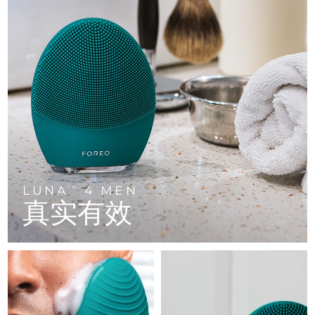
FAQ™ 101
FAQ™ 201
中国
LUNA™ 4 mini
面部提拉护理
预计送达日期
8/9/26
NEW
issa™ 4 smile
UFO™ 3 mini
Clinical anti-aging
LED mask
For young skin, T-zone
Premium anti-aging skincare
哥伦比亚
预计送达日期
8/13/26
Hybrid silicone sonic toothbrush
Red light therapy device for young skin
生发
肌肤年轻化
克罗地亚
预计送达日期
8/9/26
FAQ™ 102
FAQ™ 202
LUNA™ 4 go
BEAR™ 设备
FAQ™ 301
FAQ™ 501
issa™ 4 baby
UFO™ 3 go
Advanced clinical anti-aging
LED mask
For travel or gym bag
All premium facelift devices
NEW
塞浦路斯
预计送达日期
8/10/26
LED hair strengthening scalp massager
Full-Spectrum Red Light Therapy
For ages 0-3
Portable red light therapy
捷克
预计送达日期
8/9/26
FAQ™ 103
FAQ™ 211
LUNA™ 护肤
保健品
FAQ™ Scalp Serum
FAQ™ 502
issa™ Teeth Whitening Set
面膜
Luxurious clinical anti-aging set
Anti-aging neck & décolleté LED mask
Premium cleansers & balm
丹麦
预计送达日期
8/9/26
Scalp recovery probiotic serum
Full-Spectrum Red Light Therapy
Dual LED + sonic device & 18% PAP gel
Rejuvenation & hydration
LUNA
4 MEN
专业治疗
TM
真实有效
爱沙尼亚
预计送达日期
8/9/26
FAQ™ P1 Primer
FAQ™ 221
LUNA™ 设备
FAQ™护肤品
ISSA™ 设备
UFO™ 设备
Manuka honey primer
Anti-aging LED hand mask
芬兰
FAQ™ Red Light Serum
预计送达日期
8/9/26
All facial cleansing devices
All FAQ™ skincare
All silicone sonic toothbrushes
All deep facial hydration devices
法国
预计送达日期
8/9/26
脱毛
身体护理
FAQ™护肤品
FAQ™护肤品
PEACH™ 2 Pro Max
BEAR™ 2 body
FAQ™产品
FAQ™ skincare
法属波利尼西亚
预计送达日期
8/13/26
All FAQ™ skincare
All FAQ™ skincare