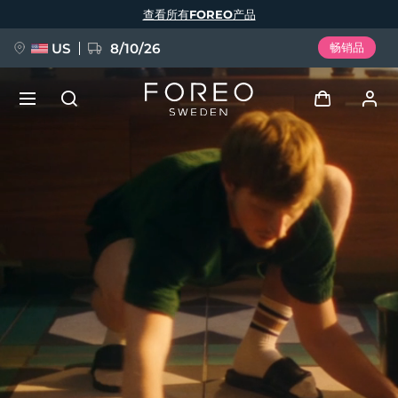
跳
查看所有FOREO产品
转
到
主
要
US
8/10/26
畅销品
内
容
新品
登录
语言
BREAKING NEWS
用户信息
English
Deutsch
Español
我的设备
FAQ™ Pure Beauty-Tech Elixir
Français
Italiano
Português
我的订单
Polski
Svenska
Русский
Türkçe
简体中文
繁體中文
我的地址
issa™ Teeth Whitening Set
我的订阅