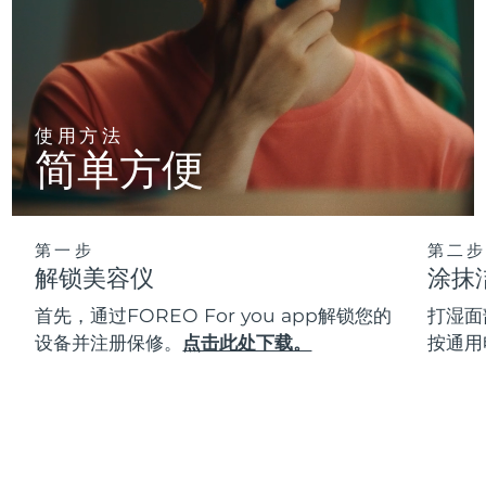
使用方法
简单方便
第一步
第二步
解锁美容仪
涂抹
首先，通过FOREO For you app解锁您的
打湿面
设备并注册保修。
点击此处下载。
按通用