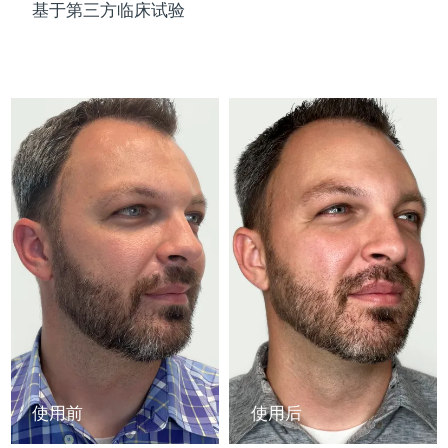
Advanced pore care essentials
以色列
预计送达日期
8/13/26
基于第三方临床试验
For healthy hair
18% PAP
护肤品
男士
意大利
预计送达日期
8/9/26
日本
预计送达日期
8/12/26
泽西岛
预计送达日期
8/14/26
全部购买
哈萨克斯坦
预计送达日期
8/11/26
FOREO APP
科威特
预计送达日期
8/9/26
关于我们
拉脱维亚
预计送达日期
8/9/26
黎巴嫩
预计送达日期
8/10/26
立陶宛
预计送达日期
8/9/26
使用前
使用后
卢森堡
预计送达日期
8/9/26