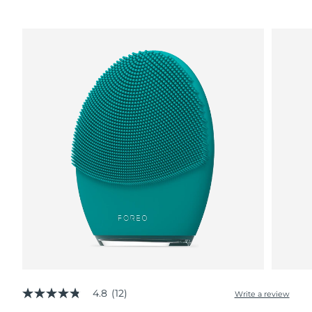
波兰
预计送达日期
8/10/26
葡萄牙
预计送达日期
8/9/26
波多黎各
预计送达日期
8/11/26
卡塔尔
预计送达日期
8/10/26
留尼汪
预计送达日期
8/14/26
罗马尼亚
预计送达日期
8/9/26
俄罗斯
预计送达日期
8/17/26
沙特阿拉伯
预计送达日期
8/10/26
新加坡
4.8
(12)
预计送达日期
8/11/26
Write a review
4.8
out