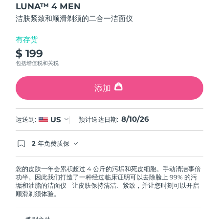
LUNA™ 4 MEN
of
斯洛伐克
预计送达日期
8/9/26
5
洁肤紧致和顺滑剃须的二合一洁面仪
stars,
average
斯洛文尼亚
预计送达日期
8/9/26
rating
有存货
value.
$ 199
Read
南非
预计送达日期
8/17/26
12
包括增值税和关税
Reviews.
Same
韩国
预计送达日期
8/11/26
page
添加
link.
西班牙
预计送达日期
8/9/26
8/10/26
US
运送到:
预计送达日期:
瑞典
预计送达日期
8/9/26
2 年免费质保
瑞士
预计送达日期
8/9/26
如果您在2年质保期内发现任何非人为质量问题，
FOREO将免费为您更换产品。
您的皮肤一年会累积超过 4 公斤的污垢和死皮细胞。手动清洁事倍
台湾
预计送达日期
8/14/26
功半。因此我们打造了一种经过临床证明可以去除脸上 99% 的污
垢和油脂的洁面仪 - 让皮肤保持清洁、紧致，并让您时刻可以开启
泰国
顺滑剃须体验。
预计送达日期
8/13/26
土耳其
预计送达日期
8/10/26