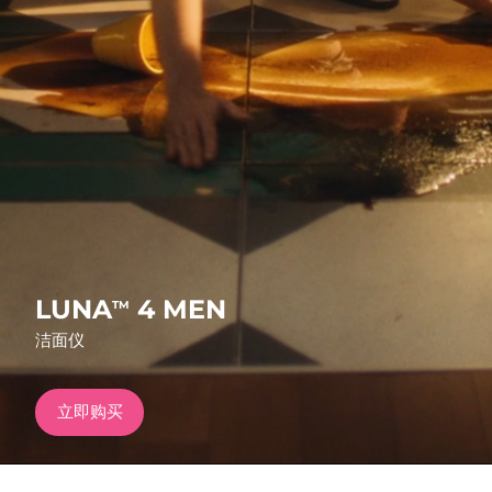
发货国家
美国
预计送达日期
8/10/26
FAQ™ Dual LED Panel
英国
预计送达日期
8/9/26
热门产品
西班牙
预计送达日期
8/9/26
澳大利亚
预计送达日期
8/12/26
法国
预计送达日期
8/9/26
特别优惠
畅销产品
LUNA
4 MEN
TM
德国
预计送达日期
8/9/26
洁面仪
加拿大
预计送达日期
8/13/26
立即购买
红光疗法
澳大利亚
预计送达日期
8/12/26