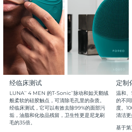
Professional IPL hair removal device
Microcurrent body toning
All hair treatments
All FAQ™ skincare
德国
预计送达日期
8/9/26
FAQ™产品
FAQ™产品
痘肌护理
眼部护理
直布罗陀
PEACH™ 2
LUNA™ 4 body
预计送达日期
8/13/26
FAQ™ products
All anti-aging treatments
All LED treatments
ESPADA™ 2 plus
BEAR™ 2 eyes & lips
IPL hair removal
Massaging body brush
All toning treatments
希腊
预计送达日期
8/9/26
Recurring acne LED therapy
Microcurrent line smoothing device
中国香港特别行政区
预计送达日期
8/10/26
PEACH™ 2 go
SUPERCHARGED™ serum
护发
毛孔护理
ESPADA™ 2
IRIS™ 2
Travel-friendly IPL hair removal
Firming body serum
匈牙利
LUNA™ 4 hair
预计送达日期
8/9/26
KIWI™ derma
Acne treatment device
Rejuvenating eye massager
NEW
2-in-1 LED scalp massager
Diamond microdermabrasion .
冰岛
预计送达日期
8/10/26
PEACH™ Cooling Prep Gel
经临床测试
定制
ESPADA™ Blemish Solution
眼部护肤
牙齿美白
Cooling IPL hair removal gel
印度尼西亚
预计送达日期
8/7/26
LUNA
4 MEN 的T-Sonic
脉动和如天鹅绒
温和、
FLIP™ play advanced
TM
TM
KIWI™
Concentrated acne gel
Advanced eye care treatment
issa™ Teeth Whitening Set
般柔软的硅胶触点，可清除毛孔里的杂质。
的不同区
LED light hairbrush
Blackhead remover
爱尔兰
预计送达日期
8/9/26
更多的
经临床测试，它可以有效去除99%的面部污
度。10
Dual LED + sonic device & 18% PAP gel
垢，油脂和化妆品残留，卫生性更是尼龙刷
清洁更
ESPADA™ 设备
眼部护理设备
马恩岛
预计送达日期
8/11/26
LUNA™ Dual-Peptide Scalp
毛的35倍。
KIWI™ 皮肤护理
All acne treatment devices
All revitalizing eye massagers
Serum
基于第
issa™ Teeth Whitening Gel