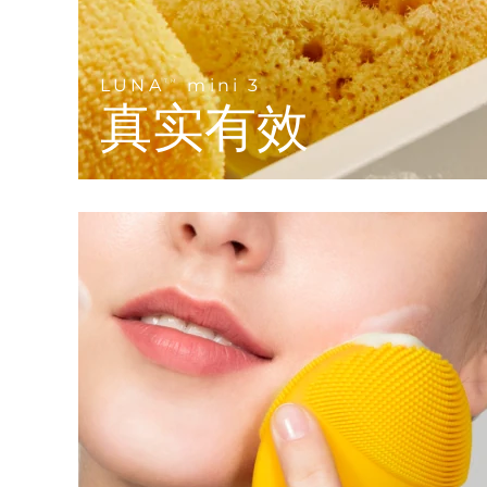
KIWI™ 皮肤护理
All acne treatment devices
All revitalizing eye massagers
Serum
issa™ Teeth Whitening Gel
Advanced pore care essentials
For healthy hair
18% PAP
护肤品
男士
LUNA
mini 3
TM
真实有效
全部购买
FOREO APP
关于我们