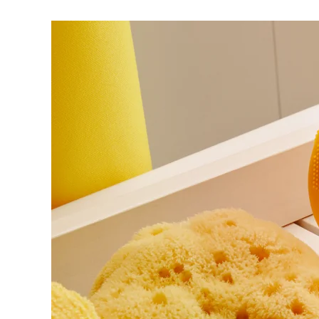
脱毛
FAQ™护肤品
身体护理
FAQ™护肤品
FAQ™产品
FAQ™ skincare
All FAQ™ skincare
All FAQ™ skincare
PEACH™ 2 Pro Max
BEAR™ 2 body
All hair treatments
All FAQ™ skincare
Professional IPL hair removal device
Microcurrent body toning
FAQ™产品
FAQ™产品
痘肌护理
FAQ™ products
眼部护理
All anti-aging treatments
All LED treatments
PEACH™ 2
LUNA™ 4 body
All toning treatments
ESPADA™ 2 plus
BEAR™ 2 eyes & lips
IPL hair removal
Massaging body brush
Recurring acne LED therapy
Microcurrent line smoothing device
PEACH™ 2 go
SUPERCHARGED™ serum
护发
毛孔护理
ESPADA™ 2
IRIS™ 2
Travel-friendly IPL hair removal
Firming body serum
LUNA™ 4 hair
KIWI™ derma
Acne treatment device
Rejuvenating eye massager
NEW
2-in-1 LED scalp massager
Diamond microdermabrasion .
PEACH™ Cooling Prep Gel
ESPADA™ Blemish Solution
眼部护肤
牙齿美白
Cooling IPL hair removal gel
FLIP™ play advanced
KIWI™
Concentrated acne gel
Advanced eye care treatment
issa™ Teeth Whitening Set
LED light hairbrush
Blackhead remover
Dual LED + sonic device & 18% PAP gel
更多的
ESPADA™ 设备
眼部护理设备
LUNA™ Dual-Peptide Scalp