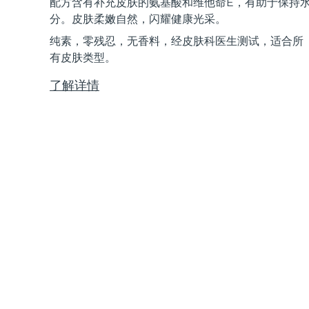
配方含有补充皮肤的氨基酸和维他命E，有助于保持
Near-infrared and red light therapy device
Smart hybrid silicone sonic toothbrush
分。皮肤柔嫩自然，闪耀健康光采。
抗老
LED治疗
纯素，零残忍，无香料，经皮肤科医生测试，适合所
LUNA™ 4 mini
面部提拉护理
FAQ™ 101
FAQ™ 201
有皮肤类型。
UFO™ 3 mini
issa™ 4 smile
For young skin, T-zone
Premium anti-aging skincare
NEW
Clinical anti-aging
LED mask
Red light therapy device for young skin
Hybrid silicone sonic toothbrush
了解详情
生发
LUNA™ 4 go
BEAR™ 设备
肌肤年轻化
FAQ™ 102
FAQ™ 202
UFO™ 3 go
issa™ 4 baby
For travel or gym bag
All premium facelift devices
FAQ™ 301
FAQ™ 501
Advanced clinical anti-aging
LED mask
Portable red light therapy
For ages 0-3
NEW
LED hair strengthening scalp massager
Full-Spectrum Red Light Therapy
LUNA™ 护肤
FAQ™ 103
FAQ™ 211
保健品
面膜
issa™ Teeth Whitening Set
Premium cleansers & balm
FAQ™ Scalp Serum
FAQ™ 502
Luxurious clinical anti-aging set
Anti-aging neck & décolleté LED mask
Rejuvenation & hydration
Dual LED + sonic device & 18% PAP gel
Scalp recovery probiotic serum
Full-Spectrum Red Light Therapy
LUNA™ 设备
专业治疗
FAQ™ P1 Primer
FAQ™ 221
UFO™ 设备
ISSA™ 设备
All facial cleansing devices
FAQ™护肤品
Manuka honey primer
Anti-aging LED hand mask
FAQ™ Red Light Serum
All deep facial hydration devices
All silicone sonic toothbrushes
All FAQ™ skincare