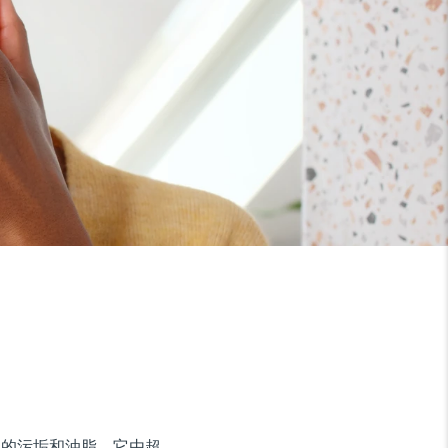
9% 的污垢和油脂。它由超