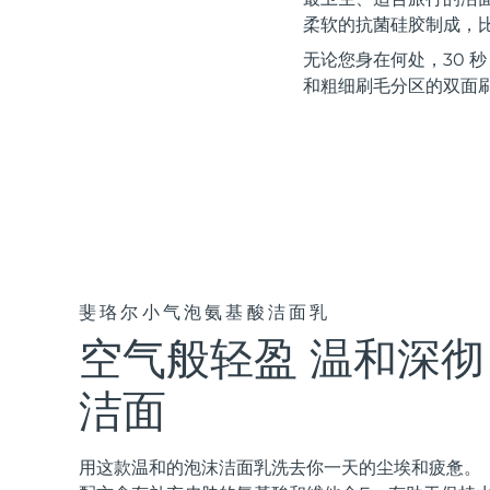
红光疗法
柔软的抗菌硅胶制成，比
无论您身在何处，30 
和粗细刷毛分区的双面
瑞典美肤护理
面部清洁
紧致提拉
LUNA™ 4 套装
BEAR™ 2 套装
Anti-aging massage
Microcurrent toning
斐珞尔小气泡氨基酸洁面乳
空气般轻盈 温和深彻
补水保湿
口腔护理
LUNA™ 4 Plus
BEAR™ 2 go
UFO™ 3 套装
issa™ 4
Massage, LED heating
Microcurrent toning on-the-go
洁面
Deep facial hydration
Hybrid silicone sonic toothbrush
FAQ™ 抗老护理
LUNA™ 4 Men
BEAR™ 2 eyes & lips
用这款温和的泡沫洁面乳洗去你一天的尘埃和疲惫。
NEW
UFO™ 3 LED
issa™ 4 plus
For men, anti-aging massage
Microcurrent line smoothing device