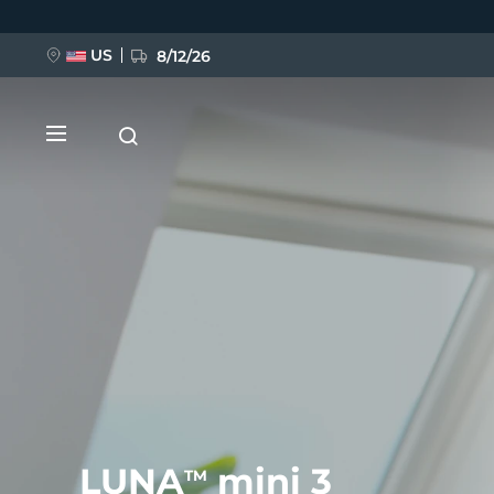
跳
转
到
主
US
8/12/26
要
内
容
新品
BREAKING NEWS
FAQ™ Pure Beauty-Tech Elixir
LUNA
mini 3
TM