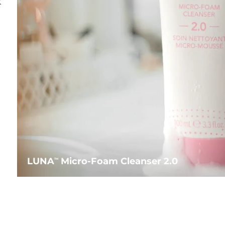
水
LUNA
Micro-Foam Cleanser 2.0
TM