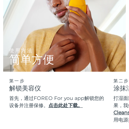
使用方法
简单方便
第一步
第二步
解锁美容仪
涂抹
首先，通过FOREO For you app解锁您的
打湿面
设备并注册保修。
点击此处下载。
果，我
Cleans
用电源