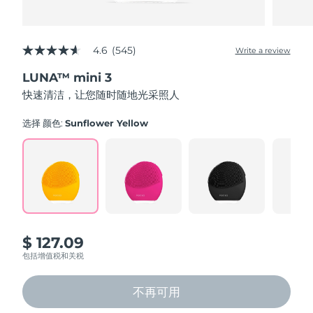
4.6
(545)
Write a review
4.6
out
LUNA™ mini 3
of
5
快速清洁，让您随时随地光采照人
stars,
average
rating
选择 颜色:
Sunflower Yellow
value.
Read
545
Reviews.
Same
page
link.
$ 127.09
包括增值税和关税
不再可用