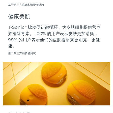
基于第三方临床和消费者试验
波兰
预计送达日期
8/10/26
健康美肌
葡萄牙
预计送达日期
8/9/26
T-Sonic
脉动促进微循环，为皮肤细胞提供营养
TM
并消除毒素。 100% 的用户表示皮肤更加清爽，
波多黎各
预计送达日期
8/11/26
98% 的用户表示他们的皮肤看起来更明亮、更健
康。
卡塔尔
预计送达日期
8/10/26
基于第三方消费者测试
留尼汪
预计送达日期
8/14/26
罗马尼亚
预计送达日期
8/9/26
俄罗斯
预计送达日期
8/17/26
沙特阿拉伯
预计送达日期
8/10/26
新加坡
预计送达日期
8/11/26