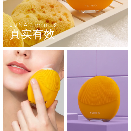
Advanced pore care essentials
以色列
预计送达日期
8/13/26
For healthy hair
18% PAP
护肤品
男士
意大利
预计送达日期
8/9/26
LUNA
mini 3
TM
日本
预计送达日期
8/12/26
真实有效
泽西岛
预计送达日期
8/14/26
全部购买
哈萨克斯坦
预计送达日期
8/11/26
FOREO APP
科威特
预计送达日期
8/9/26
关于我们
拉脱维亚
预计送达日期
8/9/26
黎巴嫩
预计送达日期
8/10/26
立陶宛
预计送达日期
8/9/26
卢森堡
预计送达日期
8/9/26