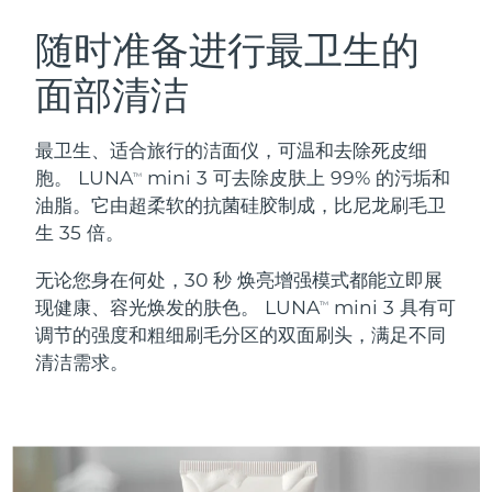
瑞典美肤护理
奥地利
预计送达日期
8/9/26
随时准备进行最卫生的
面部清洁
巴林
预计送达日期
8/10/26
面部清洁
紧致提拉
比利时
预计送达日期
8/9/26
最卫生、适合旅行的洁面仪，可温和去除死皮细
LUNA™ 4 套装
BEAR™ 2 套装
胞。 LUNA
mini 3 可去除皮肤上 99% 的污垢和
TM
百慕大
预计送达日期
8/15/26
Anti-aging massage
Microcurrent toning
油脂。它由超柔软的抗菌硅胶制成，比尼龙刷毛卫
生 35 倍。
波斯尼亚和黑塞哥维那
预计送达日期
8/12/26
补水保湿
口腔护理
无论您身在何处，30 秒 焕亮增强模式都能立即展
LUNA™ 4 Plus
BEAR™ 2 go
文莱
预计送达日期
8/14/26
UFO™ 3 套装
issa™ 4
现健康、容光焕发的肤色。 LUNA
mini 3 具有可
Massage, LED heating
Microcurrent toning on-the-go
TM
FAQ™ 抗老护理
Deep facial hydration
Hybrid silicone sonic toothbrush
调节的强度和粗细刷毛分区的双面刷头，满足不同
保加利亚
预计送达日期
8/9/26
清洁需求。
NEW
LUNA™ 4 Men
BEAR™ 2 eyes & lips
加拿大
预计送达日期
8/13/26
UFO™ 3 LED
issa™ 4 plus
For men, anti-aging massage
Microcurrent line smoothing device
Near-infrared and red light therapy
Smart hybrid silicone sonic toothbrush
智利
预计送达日期
8/13/26
device
抗老
LED治疗