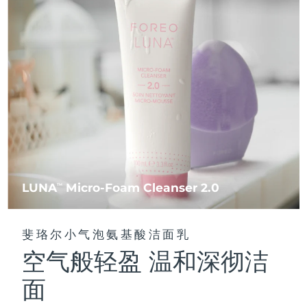
FAQ™ 101
FAQ™ 201
中国
LUNA™ 4 mini
面部提拉护理
预计送达日期
8/9/26
NEW
issa™ 4 smile
UFO™ 3 mini
Clinical anti-aging
LED mask
For young skin, T-zone
Premium anti-aging skincare
哥伦比亚
预计送达日期
8/13/26
Hybrid silicone sonic toothbrush
Red light therapy device for young skin
生发
肌肤年轻化
克罗地亚
预计送达日期
8/9/26
FAQ™ 102
FAQ™ 202
LUNA™ 4 go
BEAR™ 设备
FAQ™ 301
FAQ™ 501
issa™ 4 baby
UFO™ 3 go
Advanced clinical anti-aging
LED mask
For travel or gym bag
All premium facelift devices
NEW
塞浦路斯
预计送达日期
8/10/26
LED hair strengthening scalp massager
Full-Spectrum Red Light Therapy
For ages 0-3
Portable red light therapy
捷克
预计送达日期
8/9/26
FAQ™ 103
FAQ™ 211
LUNA™ 护肤
保健品
FAQ™ Scalp Serum
FAQ™ 502
issa™ Teeth Whitening Set
面膜
Luxurious clinical anti-aging set
Anti-aging neck & décolleté LED mask
Premium cleansers & balm
丹麦
预计送达日期
8/9/26
Scalp recovery probiotic serum
Full-Spectrum Red Light Therapy
Dual LED + sonic device & 18% PAP gel
Rejuvenation & hydration
专业治疗
LUNA
Micro-Foam Cleanser 2.0
TM
爱沙尼亚
预计送达日期
8/9/26
FAQ™ P1 Primer
FAQ™ 221
LUNA™ 设备
FAQ™护肤品
ISSA™ 设备
UFO™ 设备
Manuka honey primer
Anti-aging LED hand mask
芬兰
FAQ™ Red Light Serum
预计送达日期
8/9/26
All facial cleansing devices
斐珞尔小气泡氨基酸洁面乳
All FAQ™ skincare
All silicone sonic toothbrushes
All deep facial hydration devices
空气般轻盈 温和深彻洁
法国
预计送达日期
8/9/26
脱毛
身体护理
FAQ™护肤品
FAQ™护肤品
面
PEACH™ 2 Pro Max
BEAR™ 2 body
FAQ™产品
FAQ™ skincare
法属波利尼西亚
预计送达日期
8/13/26
All FAQ™ skincare
All FAQ™ skincare