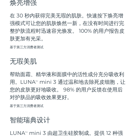
焕亮增强
斯洛伐克
预计送达日期
8/9/26
在 30 秒内获得完美无瑕的肌肤。快速按下焕亮增
斯洛文尼亚
预计送达日期
8/9/26
强模式可让您的肌肤焕然一新，在没有时间进行完
整护肤流程时迅速容光焕发。 100% 的用户报告皮
南非
预计送达日期
8/17/26
肤更加有光采。
基于第三方消费者测试
韩国
预计送达日期
8/11/26
无瑕美肌
西班牙
预计送达日期
8/9/26
帮助面霜、精华液和面膜中的活性成分充分吸收利
瑞典
预计送达日期
8/9/26
用。LUNA
mini 3 通过温和地去除死皮细胞，让
TM
您的皮肤更好地吸收。 98% 的用户反馈在使用后
瑞士
预计送达日期
8/9/26
对护肤品的吸收效果更好。
台湾
基于第三方消费者测试
预计送达日期
8/14/26
智能瑞典设计
泰国
预计送达日期
8/13/26
LUNA
mini 3 由超卫生硅胶制成。提供 12 种强
TM
土耳其
预计送达日期
8/10/26