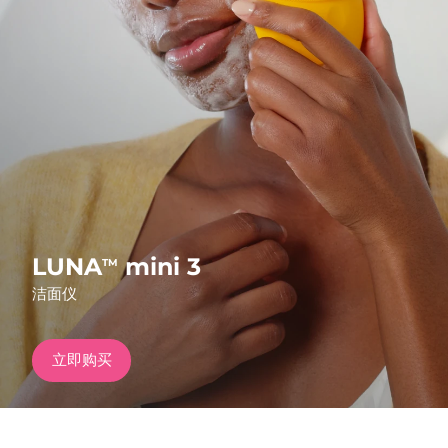
发货国家
美国
预计送达日期
8/10/26
FAQ™ Dual LED Panel
英国
预计送达日期
8/9/26
热门产品
西班牙
预计送达日期
8/9/26
澳大利亚
预计送达日期
8/12/26
法国
预计送达日期
8/9/26
LUNA
mini 3
TM
特别优惠
畅销产品
洁面仪
德国
预计送达日期
8/9/26
加拿大
预计送达日期
8/13/26
立即购买
红光疗法
澳大利亚
预计送达日期
8/12/26