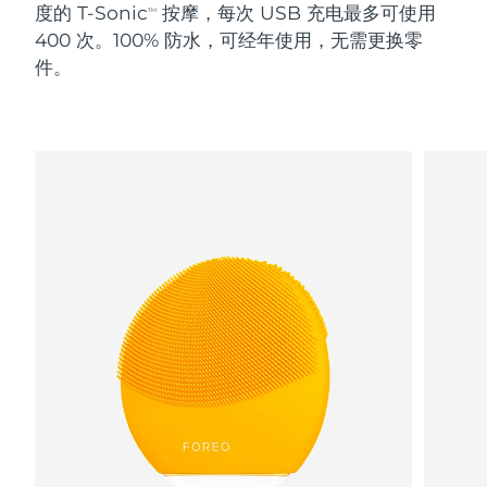
度的 T-Sonic
按摩，每次 USB 充电最多可使用
TM
400 次。100% 防水，可经年使用，无需更换零
阿拉伯联合酋长国
预计送达日期
8/10/26
件。
英国
预计送达日期
8/9/26
美国
预计送达日期
8/10/26
乌兹别克斯坦
预计送达日期
8/14/26
越南
预计送达日期
8/15/26