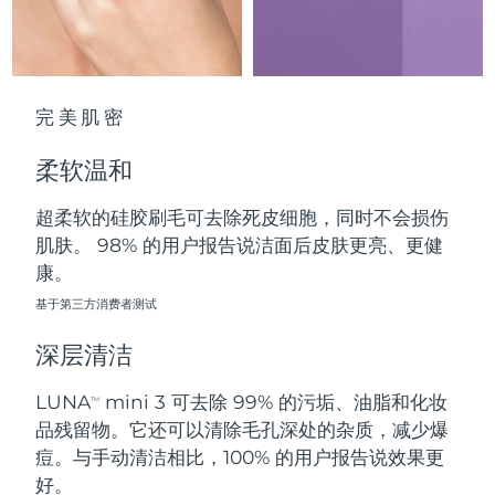
中国澳门特别行政区
预计送达日期
8/11/26
马来西亚
预计送达日期
8/12/26
完美肌密
马耳他
预计送达日期
8/9/26
柔软温和
墨西哥
预计送达日期
8/13/26
超柔软的硅胶刷毛可去除死皮细胞，同时不会损伤
摩纳哥
预计送达日期
8/10/26
肌肤。 98% 的用户报告说洁面后皮肤更亮、更健
康。
荷兰
预计送达日期
8/9/26
基于第三方消费者测试
新西兰
预计送达日期
8/9/26
深层清洁
挪威
预计送达日期
8/9/26
LUNA
mini 3 可去除 99% 的污垢、油脂和化妆
TM
品残留物。它还可以清除毛孔深处的杂质，减少爆
阿曼
预计送达日期
8/12/26
痘。与手动清洁相比，100% 的用户报告说效果更
好。
菲律宾
预计送达日期
8/12/26