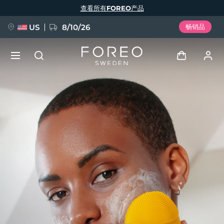
跳
查看所有FOREO产品
转
到
主
要
US
8/10/26
畅销品
内
容
新品
登录
语言
BREAKING NEWS
用户信息
English
Deutsch
Español
我的设备
FAQ™ Pure Beauty-Tech Elixir
Français
Italiano
Português
我的订单
Polski
Svenska
Русский
Türkçe
简体中文
繁體中文
我的地址
issa™ Teeth Whitening Set
我的订阅