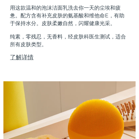
Professional IPL hair removal device
Microcurrent body toning
All hair treatments
All FAQ™ skincare
用这款温和的泡沫洁面乳洗去你一天的尘埃和疲
德国
预计送达日期
8/9/26
惫。配方含有补充皮肤的氨基酸和维他命E，有助
FAQ™产品
FAQ™产品
痘肌护理
眼部护理
于保持水分。皮肤柔嫩自然，闪耀健康光采。
直布罗陀
PEACH™ 2
LUNA™ 4 body
预计送达日期
8/13/26
FAQ™ products
All anti-aging treatments
All LED treatments
ESPADA™ 2 plus
BEAR™ 2 eyes & lips
IPL hair removal
Massaging body brush
All toning treatments
纯素，零残忍，无香料，经皮肤科医生测试，适合
希腊
预计送达日期
8/9/26
Recurring acne LED therapy
Microcurrent line smoothing device
所有皮肤类型。
中国香港特别行政区
预计送达日期
8/10/26
PEACH™ 2 go
SUPERCHARGED™ serum
护发
了解详情
毛孔护理
ESPADA™ 2
IRIS™ 2
Travel-friendly IPL hair removal
Firming body serum
匈牙利
LUNA™ 4 hair
预计送达日期
8/9/26
KIWI™ derma
Acne treatment device
Rejuvenating eye massager
NEW
2-in-1 LED scalp massager
Diamond microdermabrasion .
冰岛
预计送达日期
8/10/26
PEACH™ Cooling Prep Gel
ESPADA™ Blemish Solution
眼部护肤
牙齿美白
Cooling IPL hair removal gel
印度尼西亚
预计送达日期
8/7/26
FLIP™ play advanced
KIWI™
Concentrated acne gel
Advanced eye care treatment
issa™ Teeth Whitening Set
LED light hairbrush
Blackhead remover
爱尔兰
预计送达日期
8/9/26
更多的
Dual LED + sonic device & 18% PAP gel
ESPADA™ 设备
眼部护理设备
马恩岛
预计送达日期
8/11/26
LUNA™ Dual-Peptide Scalp
KIWI™ 皮肤护理
All acne treatment devices
All revitalizing eye massagers
Serum
issa™ Teeth Whitening Gel