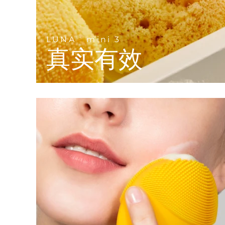
KIWI™ 皮肤护理
All acne treatment devices
All revitalizing eye massagers
Serum
issa™ Teeth Whitening Gel
Advanced pore care essentials
For healthy hair
18% PAP
护肤品
男士
LUNA
mini 3
TM
真实有效
全部购买
FOREO APP
关于我们