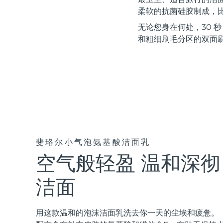
红光疗法
柔软的抗菌硅胶制成，比
无论您身在何处，30 
和粗细刷毛分区的双面
瑞典美肤护理
面部清洁
紧致提拉
LUNA™ 4 套装
BEAR™ 2 套装
Anti-aging massage
Microcurrent toning
斐珞尔小气泡氨基酸洁面乳
空气般轻盈 温和深彻
补水保湿
口腔护理
LUNA™ 4 Plus
BEAR™ 2 go
UFO™ 3 套装
issa™ 4
Massage, LED heating
Microcurrent toning on-the-go
洁面
Deep facial hydration
Hybrid silicone sonic toothbrush
FAQ™ 抗老护理
LUNA™ 4 Men
BEAR™ 2 eyes & lips
用这款温和的泡沫洁面乳洗去你一天的尘埃和疲惫。
NEW
UFO™ 3 LED
issa™ 4 plus
For men, anti-aging massage
Microcurrent line smoothing device