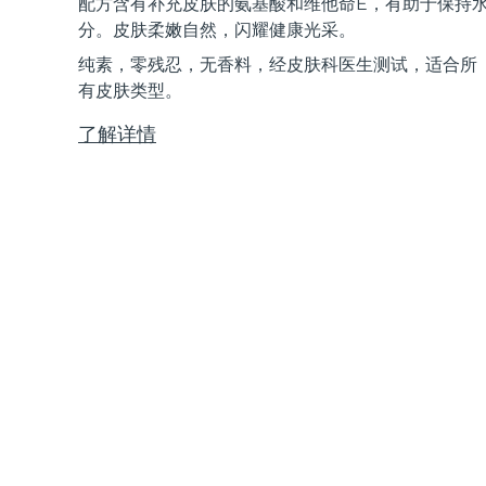
配方含有补充皮肤的氨基酸和维他命E，有助于保持
Near-infrared and red light therapy device
Smart hybrid silicone sonic toothbrush
分。皮肤柔嫩自然，闪耀健康光采。
抗老
LED治疗
纯素，零残忍，无香料，经皮肤科医生测试，适合所
LUNA™ 4 mini
面部提拉护理
FAQ™ 101
FAQ™ 201
有皮肤类型。
UFO™ 3 mini
issa™ 4 smile
For young skin, T-zone
Premium anti-aging skincare
NEW
Clinical anti-aging
LED mask
Red light therapy device for young skin
Hybrid silicone sonic toothbrush
了解详情
生发
LUNA™ 4 go
BEAR™ 设备
肌肤年轻化
FAQ™ 102
FAQ™ 202
UFO™ 3 go
issa™ 4 baby
For travel or gym bag
All premium facelift devices
FAQ™ 301
FAQ™ 501
Advanced clinical anti-aging
LED mask
Portable red light therapy
For ages 0-3
NEW
LED hair strengthening scalp massager
Full-Spectrum Red Light Therapy
LUNA™ 护肤
FAQ™ 103
FAQ™ 211
保健品
面膜
issa™ Teeth Whitening Set
Premium cleansers & balm
FAQ™ Scalp Serum
FAQ™ 502
Luxurious clinical anti-aging set
Anti-aging neck & décolleté LED mask
Rejuvenation & hydration
Dual LED + sonic device & 18% PAP gel
Scalp recovery probiotic serum
Full-Spectrum Red Light Therapy
LUNA™ 设备
专业治疗
FAQ™ P1 Primer
FAQ™ 221
UFO™ 设备
ISSA™ 设备
All facial cleansing devices
FAQ™护肤品
Manuka honey primer
Anti-aging LED hand mask
FAQ™ Red Light Serum
All deep facial hydration devices
All silicone sonic toothbrushes
All FAQ™ skincare