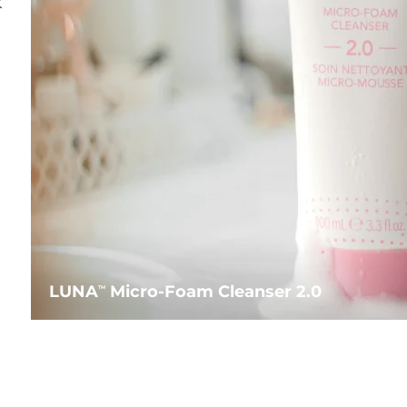
水
LUNA
Micro-Foam Cleanser 2.0
TM