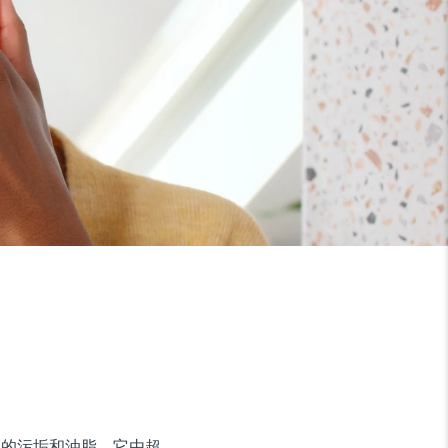
9% 的污垢和油脂。它由超