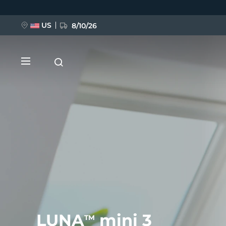
跳
转
到
主
US
8/10/26
要
内
容
新品
BREAKING NEWS
FAQ™ Pure Beauty-Tech Elixir
LUNA
mini 3
TM