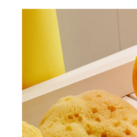
脱毛
FAQ™护肤品
身体护理
FAQ™护肤品
FAQ™产品
FAQ™ skincare
All FAQ™ skincare
All FAQ™ skincare
PEACH™ 2 Pro Max
BEAR™ 2 body
All hair treatments
All FAQ™ skincare
Professional IPL hair removal device
Microcurrent body toning
FAQ™产品
FAQ™产品
痘肌护理
FAQ™ products
眼部护理
All anti-aging treatments
All LED treatments
PEACH™ 2
LUNA™ 4 body
All toning treatments
ESPADA™ 2 plus
BEAR™ 2 eyes & lips
IPL hair removal
Massaging body brush
Recurring acne LED therapy
Microcurrent line smoothing device
PEACH™ 2 go
SUPERCHARGED™ serum
护发
毛孔护理
ESPADA™ 2
IRIS™ 2
Travel-friendly IPL hair removal
Firming body serum
LUNA™ 4 hair
KIWI™ derma
Acne treatment device
Rejuvenating eye massager
NEW
2-in-1 LED scalp massager
Diamond microdermabrasion .
PEACH™ Cooling Prep Gel
ESPADA™ Blemish Solution
眼部护肤
牙齿美白
Cooling IPL hair removal gel
FLIP™ play advanced
KIWI™
Concentrated acne gel
Advanced eye care treatment
issa™ Teeth Whitening Set
LED light hairbrush
Blackhead remover
Dual LED + sonic device & 18% PAP gel
更多的
ESPADA™ 设备
眼部护理设备
LUNA™ Dual-Peptide Scalp