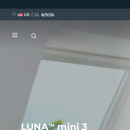
跳
转
到
主
US
8/9/26
要
内
容
新品
BREAKING NEWS
FAQ™ Pure Beauty-Tech Elixir
LUNA
mini 3
TM