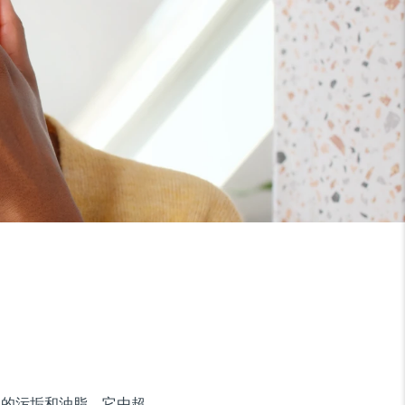
9% 的污垢和油脂。它由超