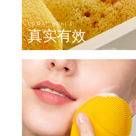
KIWI™ 皮肤护理
All acne treatment devices
All revitalizing eye massagers
Serum
issa™ Teeth Whitening Gel
Advanced pore care essentials
For healthy hair
18% PAP
护肤品
男士
LUNA
mini 3
TM
真实有效
全部购买
FOREO APP
关于我们