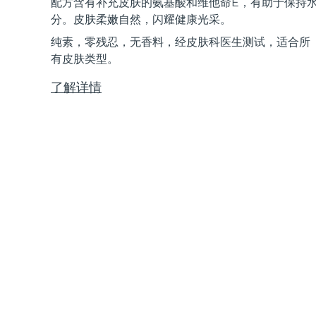
配方含有补充皮肤的氨基酸和维他命E，有助于保持
Near-infrared and red light therapy device
Smart hybrid silicone sonic toothbrush
分。皮肤柔嫩自然，闪耀健康光采。
抗老
LED治疗
纯素，零残忍，无香料，经皮肤科医生测试，适合所
LUNA™ 4 mini
面部提拉护理
FAQ™ 101
FAQ™ 201
有皮肤类型。
UFO™ 3 mini
issa™ 4 smile
For young skin, T-zone
Premium anti-aging skincare
NEW
Clinical anti-aging
LED mask
Red light therapy device for young skin
Hybrid silicone sonic toothbrush
了解详情
生发
LUNA™ 4 go
BEAR™ 设备
肌肤年轻化
FAQ™ 102
FAQ™ 202
UFO™ 3 go
issa™ 4 baby
For travel or gym bag
All premium facelift devices
FAQ™ 301
FAQ™ 501
Advanced clinical anti-aging
LED mask
Portable red light therapy
For ages 0-3
NEW
LED hair strengthening scalp massager
Full-Spectrum Red Light Therapy
LUNA™ 护肤
FAQ™ 103
FAQ™ 211
保健品
面膜
issa™ Teeth Whitening Set
Premium cleansers & balm
FAQ™ Scalp Serum
FAQ™ 502
Luxurious clinical anti-aging set
Anti-aging neck & décolleté LED mask
Rejuvenation & hydration
Dual LED + sonic device & 18% PAP gel
Scalp recovery probiotic serum
Full-Spectrum Red Light Therapy
LUNA™ 设备
专业治疗
FAQ™ P1 Primer
FAQ™ 221
UFO™ 设备
ISSA™ 设备
All facial cleansing devices
FAQ™护肤品
Manuka honey primer
Anti-aging LED hand mask
FAQ™ Red Light Serum
All deep facial hydration devices
All silicone sonic toothbrushes
All FAQ™ skincare