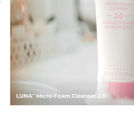
水
LUNA
Micro-Foam Cleanser 2.0
TM