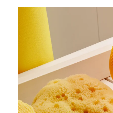
脱毛
FAQ™护肤品
身体护理
FAQ™护肤品
FAQ™产品
FAQ™ skincare
All FAQ™ skincare
All FAQ™ skincare
PEACH™ 2 Pro Max
BEAR™ 2 body
All hair treatments
All FAQ™ skincare
Professional IPL hair removal device
Microcurrent body toning
FAQ™产品
FAQ™产品
痘肌护理
FAQ™ products
眼部护理
All anti-aging treatments
All LED treatments
PEACH™ 2
LUNA™ 4 body
All toning treatments
ESPADA™ 2 plus
BEAR™ 2 eyes & lips
IPL hair removal
Massaging body brush
Recurring acne LED therapy
Microcurrent line smoothing device
PEACH™ 2 go
SUPERCHARGED™ serum
护发
毛孔护理
ESPADA™ 2
IRIS™ 2
Travel-friendly IPL hair removal
Firming body serum
LUNA™ 4 hair
KIWI™ derma
Acne treatment device
Rejuvenating eye massager
NEW
2-in-1 LED scalp massager
Diamond microdermabrasion .
PEACH™ Cooling Prep Gel
ESPADA™ Blemish Solution
眼部护肤
牙齿美白
Cooling IPL hair removal gel
FLIP™ play advanced
KIWI™
Concentrated acne gel
Advanced eye care treatment
issa™ Teeth Whitening Set
LED light hairbrush
Blackhead remover
Dual LED + sonic device & 18% PAP gel
更多的
ESPADA™ 设备
眼部护理设备
LUNA™ Dual-Peptide Scalp