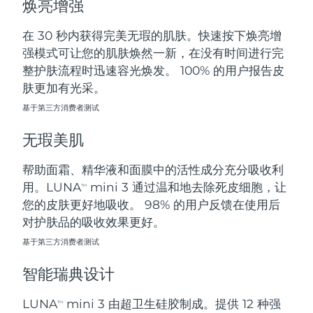
焕亮增强
斯洛伐克
预计送达日期
8/10/26
在 30 秒内获得完美无瑕的肌肤。快速按下焕亮增
斯洛文尼亚
预计送达日期
8/10/26
强模式可让您的肌肤焕然一新，在没有时间进行完
整护肤流程时迅速容光焕发。 100% 的用户报告皮
南非
预计送达日期
8/18/26
肤更加有光采。
基于第三方消费者测试
韩国
预计送达日期
8/12/26
无瑕美肌
西班牙
预计送达日期
8/10/26
帮助面霜、精华液和面膜中的活性成分充分吸收利
瑞典
预计送达日期
8/10/26
用。LUNA
mini 3 通过温和地去除死皮细胞，让
TM
您的皮肤更好地吸收。 98% 的用户反馈在使用后
瑞士
预计送达日期
8/10/26
对护肤品的吸收效果更好。
台湾
基于第三方消费者测试
预计送达日期
8/15/26
智能瑞典设计
泰国
预计送达日期
8/14/26
LUNA
mini 3 由超卫生硅胶制成。提供 12 种强
TM
土耳其
预计送达日期
8/11/26