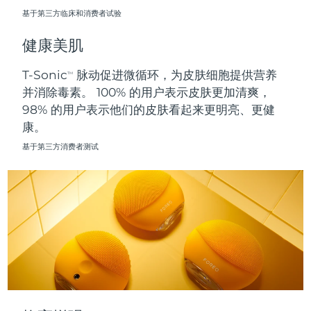
基于第三方临床和消费者试验
波兰
预计送达日期
8/11/26
健康美肌
葡萄牙
预计送达日期
8/10/26
T-Sonic
脉动促进微循环，为皮肤细胞提供营养
TM
并消除毒素。 100% 的用户表示皮肤更加清爽，
波多黎各
预计送达日期
8/12/26
98% 的用户表示他们的皮肤看起来更明亮、更健
康。
卡塔尔
预计送达日期
8/11/26
基于第三方消费者测试
留尼汪
预计送达日期
8/15/26
罗马尼亚
预计送达日期
8/10/26
俄罗斯
预计送达日期
8/18/26
沙特阿拉伯
预计送达日期
8/11/26
新加坡
预计送达日期
8/12/26