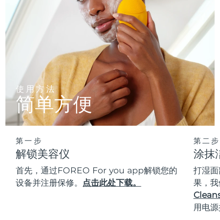
使用方法
简单方便
第一步
第二步
解锁美容仪
涂抹
首先，通过FOREO For you app解锁您的
打湿面
设备并注册保修。
点击此处下载。
果，我
Cleans
用电源