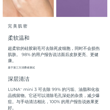
中国澳门特别行政区
预计送达日期
8/12/26
马来西亚
预计送达日期
8/13/26
完美肌密
马耳他
预计送达日期
8/10/26
柔软温和
墨西哥
预计送达日期
8/14/26
超柔软的硅胶刷毛可去除死皮细胞，同时不会损伤
摩纳哥
预计送达日期
8/11/26
肌肤。 98% 的用户报告说洁面后皮肤更亮、更健
康。
荷兰
预计送达日期
8/10/26
基于第三方消费者测试
新西兰
预计送达日期
8/10/26
深层清洁
挪威
预计送达日期
8/10/26
LUNA
mini 3 可去除 99% 的污垢、油脂和化妆
TM
品残留物。它还可以清除毛孔深处的杂质，减少爆
阿曼
预计送达日期
8/13/26
痘。与手动清洁相比，100% 的用户报告说效果更
好。
菲律宾
预计送达日期
8/13/26