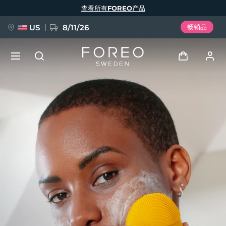
跳
查看所有FOREO产品
转
到
主
要
US
8/11/26
畅销品
内
容
新品
登录
语言
BREAKING NEWS
用户信息
English
Deutsch
Español
我的设备
FAQ™ Pure Beauty-Tech Elixir
Français
Italiano
Português
我的订单
Polski
Svenska
Русский
Türkçe
简体中文
繁體中文
我的地址
issa™ Teeth Whitening Set
我的订阅