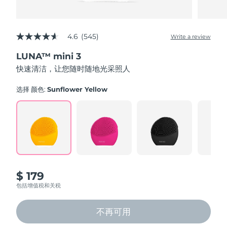
4.6
(545)
Write a review
4.6
out
LUNA™ mini 3
of
5
快速清洁，让您随时随地光采照人
stars,
average
rating
选择 颜色:
Sunflower Yellow
value.
Read
545
Reviews.
Same
page
link.
$ 179
包括增值税和关税
不再可用