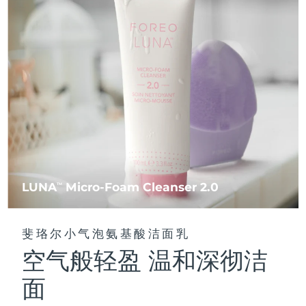
FAQ™ 101
FAQ™ 201
中国
LUNA™ 4 mini
面部提拉护理
预计送达日期
8/10/26
NEW
issa™ 4 smile
UFO™ 3 mini
Clinical anti-aging
LED mask
For young skin, T-zone
Premium anti-aging skincare
哥伦比亚
预计送达日期
8/14/26
Hybrid silicone sonic toothbrush
Red light therapy device for young skin
生发
肌肤年轻化
克罗地亚
预计送达日期
8/10/26
FAQ™ 102
FAQ™ 202
LUNA™ 4 go
BEAR™ 设备
FAQ™ 301
FAQ™ 501
issa™ 4 baby
UFO™ 3 go
Advanced clinical anti-aging
LED mask
For travel or gym bag
All premium facelift devices
NEW
塞浦路斯
预计送达日期
8/11/26
LED hair strengthening scalp massager
Full-Spectrum Red Light Therapy
For ages 0-3
Portable red light therapy
捷克
预计送达日期
8/10/26
FAQ™ 103
FAQ™ 211
LUNA™ 护肤
保健品
FAQ™ Scalp Serum
FAQ™ 502
issa™ Teeth Whitening Set
面膜
Luxurious clinical anti-aging set
Anti-aging neck & décolleté LED mask
Premium cleansers & balm
丹麦
预计送达日期
8/10/26
Scalp recovery probiotic serum
Full-Spectrum Red Light Therapy
Dual LED + sonic device & 18% PAP gel
Rejuvenation & hydration
专业治疗
LUNA
Micro-Foam Cleanser 2.0
TM
爱沙尼亚
预计送达日期
8/10/26
FAQ™ P1 Primer
FAQ™ 221
LUNA™ 设备
FAQ™护肤品
ISSA™ 设备
UFO™ 设备
Manuka honey primer
Anti-aging LED hand mask
芬兰
FAQ™ Red Light Serum
预计送达日期
8/10/26
All facial cleansing devices
斐珞尔小气泡氨基酸洁面乳
All FAQ™ skincare
All silicone sonic toothbrushes
All deep facial hydration devices
空气般轻盈 温和深彻洁
法国
预计送达日期
8/10/26
脱毛
身体护理
FAQ™护肤品
FAQ™护肤品
面
PEACH™ 2 Pro Max
BEAR™ 2 body
FAQ™产品
FAQ™ skincare
法属波利尼西亚
预计送达日期
8/14/26
All FAQ™ skincare
All FAQ™ skincare