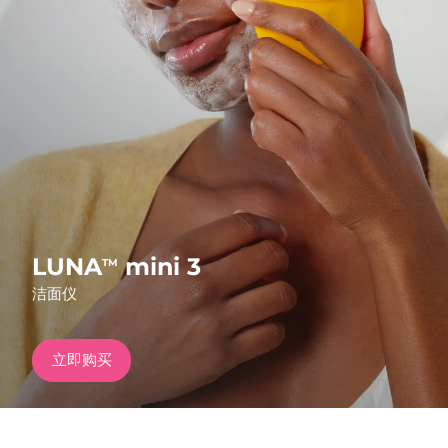
发货国家
美国
预计送达日期
8/11/26
FAQ™ Dual LED Panel
英国
预计送达日期
8/10/26
热门产品
西班牙
预计送达日期
8/10/26
澳大利亚
预计送达日期
8/13/26
法国
预计送达日期
8/10/26
LUNA
mini 3
TM
特别优惠
畅销产品
洁面仪
德国
预计送达日期
8/10/26
加拿大
预计送达日期
8/14/26
立即购买
红光疗法
澳大利亚
预计送达日期
8/13/26