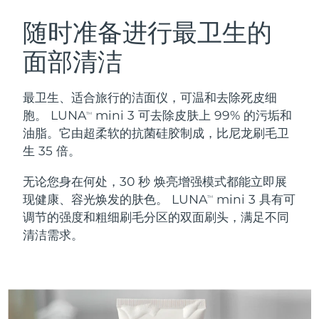
瑞典美肤护理
奥地利
预计送达日期
8/10/26
随时准备进行最卫生的
面部清洁
巴林
预计送达日期
8/11/26
面部清洁
紧致提拉
比利时
预计送达日期
8/10/26
最卫生、适合旅行的洁面仪，可温和去除死皮细
LUNA™ 4 套装
BEAR™ 2 套装
胞。 LUNA
mini 3 可去除皮肤上 99% 的污垢和
TM
百慕大
预计送达日期
8/16/26
Anti-aging massage
Microcurrent toning
油脂。它由超柔软的抗菌硅胶制成，比尼龙刷毛卫
生 35 倍。
波斯尼亚和黑塞哥维那
预计送达日期
8/13/26
补水保湿
口腔护理
无论您身在何处，30 秒 焕亮增强模式都能立即展
LUNA™ 4 Plus
BEAR™ 2 go
文莱
预计送达日期
8/15/26
UFO™ 3 套装
issa™ 4
现健康、容光焕发的肤色。 LUNA
mini 3 具有可
Massage, LED heating
Microcurrent toning on-the-go
TM
FAQ™ 抗老护理
Deep facial hydration
Hybrid silicone sonic toothbrush
调节的强度和粗细刷毛分区的双面刷头，满足不同
保加利亚
预计送达日期
8/10/26
清洁需求。
NEW
LUNA™ 4 Men
BEAR™ 2 eyes & lips
加拿大
预计送达日期
8/14/26
UFO™ 3 LED
issa™ 4 plus
For men, anti-aging massage
Microcurrent line smoothing device
Near-infrared and red light therapy
Smart hybrid silicone sonic toothbrush
智利
预计送达日期
8/14/26
device
抗老
LED治疗