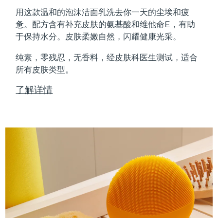
Professional IPL hair removal device
Microcurrent body toning
All hair treatments
All FAQ™ skincare
用这款温和的泡沫洁面乳洗去你一天的尘埃和疲
德国
预计送达日期
8/10/26
惫。配方含有补充皮肤的氨基酸和维他命E，有助
FAQ™产品
FAQ™产品
痘肌护理
眼部护理
于保持水分。皮肤柔嫩自然，闪耀健康光采。
直布罗陀
PEACH™ 2
LUNA™ 4 body
预计送达日期
8/14/26
FAQ™ products
All anti-aging treatments
All LED treatments
ESPADA™ 2 plus
BEAR™ 2 eyes & lips
IPL hair removal
Massaging body brush
All toning treatments
纯素，零残忍，无香料，经皮肤科医生测试，适合
希腊
预计送达日期
8/10/26
Recurring acne LED therapy
Microcurrent line smoothing device
所有皮肤类型。
中国香港特别行政区
预计送达日期
8/11/26
PEACH™ 2 go
SUPERCHARGED™ serum
护发
了解详情
毛孔护理
ESPADA™ 2
IRIS™ 2
Travel-friendly IPL hair removal
Firming body serum
匈牙利
LUNA™ 4 hair
预计送达日期
8/10/26
KIWI™ derma
Acne treatment device
Rejuvenating eye massager
NEW
2-in-1 LED scalp massager
Diamond microdermabrasion .
冰岛
预计送达日期
8/11/26
PEACH™ Cooling Prep Gel
ESPADA™ Blemish Solution
眼部护肤
牙齿美白
Cooling IPL hair removal gel
印度尼西亚
预计送达日期
8/8/26
FLIP™ play advanced
KIWI™
Concentrated acne gel
Advanced eye care treatment
issa™ Teeth Whitening Set
LED light hairbrush
Blackhead remover
爱尔兰
预计送达日期
8/10/26
更多的
Dual LED + sonic device & 18% PAP gel
ESPADA™ 设备
眼部护理设备
马恩岛
预计送达日期
8/12/26
LUNA™ Dual-Peptide Scalp
KIWI™ 皮肤护理
All acne treatment devices
All revitalizing eye massagers
Serum
issa™ Teeth Whitening Gel