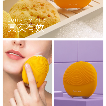
Advanced pore care essentials
以色列
预计送达日期
8/14/26
For healthy hair
18% PAP
护肤品
男士
意大利
预计送达日期
8/10/26
LUNA
mini 3
TM
日本
预计送达日期
8/13/26
真实有效
泽西岛
预计送达日期
8/15/26
全部购买
哈萨克斯坦
预计送达日期
8/12/26
FOREO APP
科威特
预计送达日期
8/10/26
关于我们
拉脱维亚
预计送达日期
8/10/26
黎巴嫩
预计送达日期
8/11/26
立陶宛
预计送达日期
8/10/26
卢森堡
预计送达日期
8/10/26