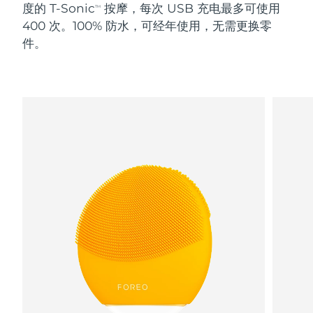
度的 T-Sonic
按摩，每次 USB 充电最多可使用
TM
400 次。100% 防水，可经年使用，无需更换零
阿拉伯联合酋长国
预计送达日期
8/11/26
件。
英国
预计送达日期
8/10/26
美国
预计送达日期
8/11/26
乌兹别克斯坦
预计送达日期
8/15/26
越南
预计送达日期
8/16/26