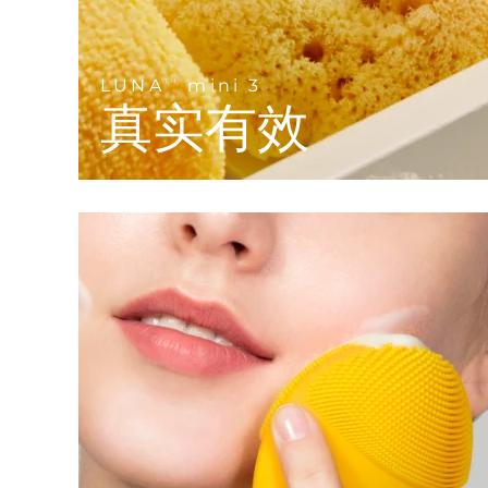
KIWI™ 皮肤护理
All acne treatment devices
All revitalizing eye massagers
Serum
issa™ Teeth Whitening Gel
Advanced pore care essentials
For healthy hair
18% PAP
护肤品
男士
LUNA
mini 3
TM
真实有效
全部购买
FOREO APP
关于我们