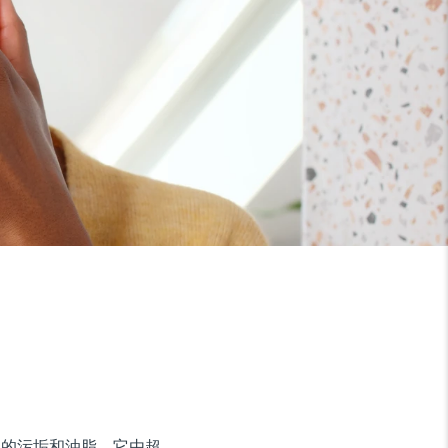
9% 的污垢和油脂。它由超