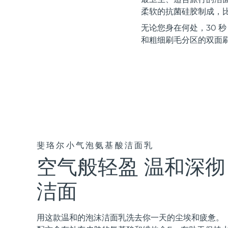
红光疗法
柔软的抗菌硅胶制成，比
无论您身在何处，30 
和粗细刷毛分区的双面
瑞典美肤护理
面部清洁
紧致提拉
LUNA™ 4 套装
BEAR™ 2 套装
Anti-aging massage
Microcurrent toning
斐珞尔小气泡氨基酸洁面乳
空气般轻盈 温和深彻
补水保湿
口腔护理
LUNA™ 4 Plus
BEAR™ 2 go
UFO™ 3 套装
issa™ 4
Massage, LED heating
Microcurrent toning on-the-go
洁面
Deep facial hydration
Hybrid silicone sonic toothbrush
FAQ™ 抗老护理
LUNA™ 4 Men
BEAR™ 2 eyes & lips
用这款温和的泡沫洁面乳洗去你一天的尘埃和疲惫。
NEW
UFO™ 3 LED
issa™ 4 plus
For men, anti-aging massage
Microcurrent line smoothing device