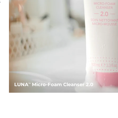
水
LUNA
Micro-Foam Cleanser 2.0
TM