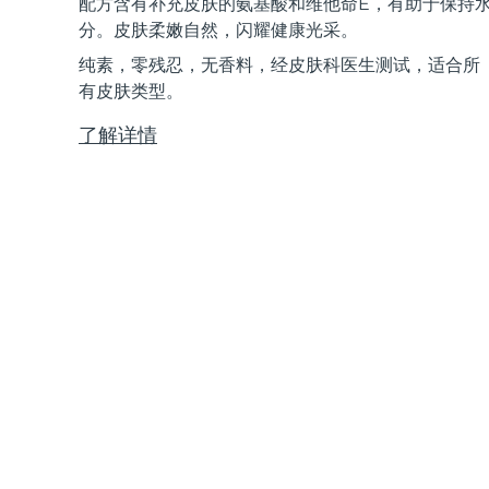
配方含有补充皮肤的氨基酸和维他命E，有助于保持
Near-infrared and red light therapy device
Smart hybrid silicone sonic toothbrush
分。皮肤柔嫩自然，闪耀健康光采。
抗老
LED治疗
纯素，零残忍，无香料，经皮肤科医生测试，适合所
LUNA™ 4 mini
面部提拉护理
FAQ™ 101
FAQ™ 201
有皮肤类型。
UFO™ 3 mini
issa™ 4 smile
For young skin, T-zone
Premium anti-aging skincare
NEW
Clinical anti-aging
LED mask
Red light therapy device for young skin
Hybrid silicone sonic toothbrush
了解详情
生发
LUNA™ 4 go
BEAR™ 设备
肌肤年轻化
FAQ™ 102
FAQ™ 202
UFO™ 3 go
issa™ 4 baby
For travel or gym bag
All premium facelift devices
FAQ™ 301
FAQ™ 501
Advanced clinical anti-aging
LED mask
Portable red light therapy
For ages 0-3
NEW
LED hair strengthening scalp massager
Full-Spectrum Red Light Therapy
LUNA™ 护肤
FAQ™ 103
FAQ™ 211
保健品
面膜
issa™ Teeth Whitening Set
Premium cleansers & balm
FAQ™ Scalp Serum
FAQ™ 502
Luxurious clinical anti-aging set
Anti-aging neck & décolleté LED mask
Rejuvenation & hydration
Dual LED + sonic device & 18% PAP gel
Scalp recovery probiotic serum
Full-Spectrum Red Light Therapy
LUNA™ 设备
专业治疗
FAQ™ P1 Primer
FAQ™ 221
UFO™ 设备
ISSA™ 设备
All facial cleansing devices
FAQ™护肤品
Manuka honey primer
Anti-aging LED hand mask
FAQ™ Red Light Serum
All deep facial hydration devices
All silicone sonic toothbrushes
All FAQ™ skincare