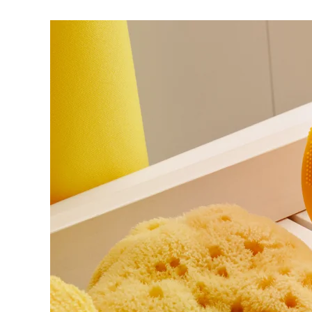
脱毛
FAQ™护肤品
身体护理
FAQ™护肤品
FAQ™产品
FAQ™ skincare
All FAQ™ skincare
All FAQ™ skincare
PEACH™ 2 Pro Max
BEAR™ 2 body
All hair treatments
All FAQ™ skincare
Professional IPL hair removal device
Microcurrent body toning
FAQ™产品
FAQ™产品
痘肌护理
FAQ™ products
眼部护理
All anti-aging treatments
All LED treatments
PEACH™ 2
LUNA™ 4 body
All toning treatments
ESPADA™ 2 plus
BEAR™ 2 eyes & lips
IPL hair removal
Massaging body brush
Recurring acne LED therapy
Microcurrent line smoothing device
PEACH™ 2 go
SUPERCHARGED™ serum
护发
毛孔护理
ESPADA™ 2
IRIS™ 2
Travel-friendly IPL hair removal
Firming body serum
LUNA™ 4 hair
KIWI™ derma
Acne treatment device
Rejuvenating eye massager
NEW
2-in-1 LED scalp massager
Diamond microdermabrasion .
PEACH™ Cooling Prep Gel
ESPADA™ Blemish Solution
眼部护肤
牙齿美白
Cooling IPL hair removal gel
FLIP™ play advanced
KIWI™
Concentrated acne gel
Advanced eye care treatment
issa™ Teeth Whitening Set
LED light hairbrush
Blackhead remover
Dual LED + sonic device & 18% PAP gel
更多的
ESPADA™ 设备
眼部护理设备
LUNA™ Dual-Peptide Scalp