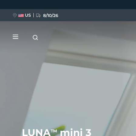
跳
转
到
主
US
8/10/26
要
内
容
新品
BREAKING NEWS
FAQ™ Pure Beauty-Tech Elixir
LUNA
mini 3
TM