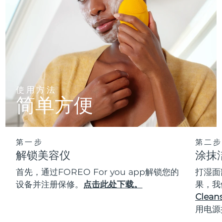
使用方法
简单方便
第一步
第二步
解锁美容仪
涂抹
首先，通过FOREO For you app解锁您的
打湿面
设备并注册保修。
点击此处下载。
果，我
Cleans
用电源