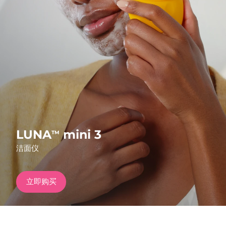
发货国家
美国
预计送达日期
8/11/26
FAQ™ Dual LED Panel
英国
预计送达日期
8/10/26
热门产品
西班牙
预计送达日期
8/10/26
澳大利亚
预计送达日期
8/13/26
法国
预计送达日期
8/10/26
LUNA
mini 3
TM
特别优惠
畅销产品
洁面仪
德国
预计送达日期
8/10/26
加拿大
预计送达日期
8/14/26
立即购买
红光疗法
澳大利亚
预计送达日期
8/13/26