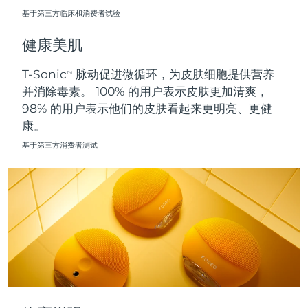
基于第三方临床和消费者试验
波兰
预计送达日期
8/11/26
健康美肌
葡萄牙
预计送达日期
8/10/26
T-Sonic
脉动促进微循环，为皮肤细胞提供营养
TM
并消除毒素。 100% 的用户表示皮肤更加清爽，
波多黎各
预计送达日期
8/12/26
98% 的用户表示他们的皮肤看起来更明亮、更健
康。
卡塔尔
预计送达日期
8/11/26
基于第三方消费者测试
留尼汪
预计送达日期
8/15/26
罗马尼亚
预计送达日期
8/10/26
俄罗斯
预计送达日期
8/18/26
沙特阿拉伯
预计送达日期
8/11/26
新加坡
预计送达日期
8/12/26