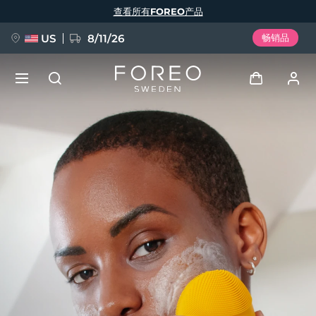
跳
查看所有FOREO产品
转
到
主
要
US
8/11/26
畅销品
内
容
新品
登录
语言
BREAKING NEWS
用户信息
English
Deutsch
Español
我的设备
FAQ™ Pure Beauty-Tech Elixir
Français
Italiano
Português
我的订单
Polski
Svenska
Русский
Türkçe
简体中文
繁體中文
我的地址
issa™ Teeth Whitening Set
我的订阅