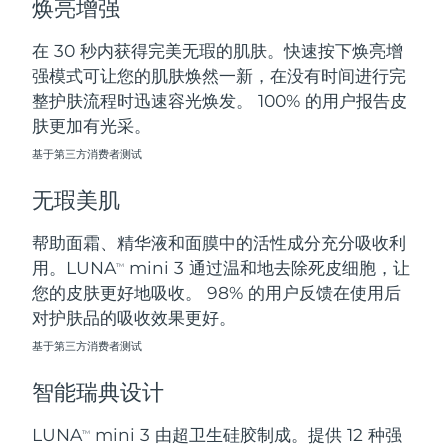
焕亮增强
斯洛伐克
预计送达日期
8/10/26
在 30 秒内获得完美无瑕的肌肤。快速按下焕亮增
斯洛文尼亚
预计送达日期
8/10/26
强模式可让您的肌肤焕然一新，在没有时间进行完
整护肤流程时迅速容光焕发。 100% 的用户报告皮
南非
预计送达日期
8/18/26
肤更加有光采。
基于第三方消费者测试
韩国
预计送达日期
8/12/26
无瑕美肌
西班牙
预计送达日期
8/10/26
帮助面霜、精华液和面膜中的活性成分充分吸收利
瑞典
预计送达日期
8/10/26
用。LUNA
mini 3 通过温和地去除死皮细胞，让
TM
您的皮肤更好地吸收。 98% 的用户反馈在使用后
瑞士
预计送达日期
8/10/26
对护肤品的吸收效果更好。
台湾
基于第三方消费者测试
预计送达日期
8/15/26
智能瑞典设计
泰国
预计送达日期
8/14/26
LUNA
mini 3 由超卫生硅胶制成。提供 12 种强
TM
土耳其
预计送达日期
8/11/26