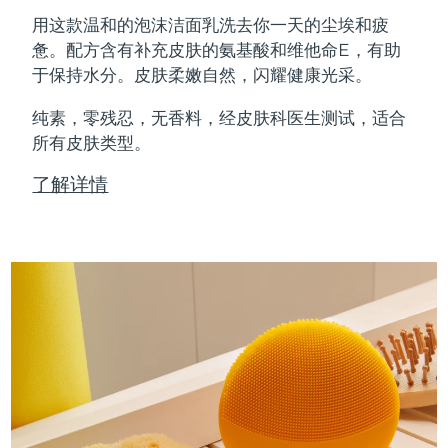
Professional IPL hair removal device
Microcurrent body toning
All hair treatments
All FAQ™ skincare
用这款温和的泡沫洁面乳洗去你一天的尘埃和疲
德国
预计送达日期
8/10/26
惫。配方含有补充皮肤的氨基酸和维他命E，有助
FAQ™产品
FAQ™产品
痘肌护理
眼部护理
于保持水分。皮肤柔嫩自然，闪耀健康光采。
直布罗陀
PEACH™ 2
LUNA™ 4 body
预计送达日期
8/14/26
FAQ™ products
All anti-aging treatments
All LED treatments
ESPADA™ 2 plus
BEAR™ 2 eyes & lips
IPL hair removal
Massaging body brush
All toning treatments
纯素，零残忍，无香料，经皮肤科医生测试，适合
希腊
预计送达日期
8/10/26
Recurring acne LED therapy
Microcurrent line smoothing device
所有皮肤类型。
中国香港特别行政区
预计送达日期
8/11/26
PEACH™ 2 go
SUPERCHARGED™ serum
护发
了解详情
毛孔护理
ESPADA™ 2
IRIS™ 2
Travel-friendly IPL hair removal
Firming body serum
匈牙利
LUNA™ 4 hair
预计送达日期
8/10/26
KIWI™ derma
Acne treatment device
Rejuvenating eye massager
NEW
2-in-1 LED scalp massager
Diamond microdermabrasion .
冰岛
预计送达日期
8/11/26
PEACH™ Cooling Prep Gel
ESPADA™ Blemish Solution
眼部护肤
牙齿美白
Cooling IPL hair removal gel
印度尼西亚
预计送达日期
8/8/26
FLIP™ play advanced
KIWI™
Concentrated acne gel
Advanced eye care treatment
issa™ Teeth Whitening Set
LED light hairbrush
Blackhead remover
爱尔兰
预计送达日期
8/10/26
更多的
Dual LED + sonic device & 18% PAP gel
ESPADA™ 设备
眼部护理设备
马恩岛
预计送达日期
8/12/26
LUNA™ Dual-Peptide Scalp
KIWI™ 皮肤护理
All acne treatment devices
All revitalizing eye massagers
Serum
issa™ Teeth Whitening Gel