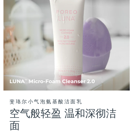
FAQ™ 101
FAQ™ 201
中国
LUNA™ 4 mini
面部提拉护理
预计送达日期
8/10/26
NEW
issa™ 4 smile
UFO™ 3 mini
Clinical anti-aging
LED mask
For young skin, T-zone
Premium anti-aging skincare
哥伦比亚
预计送达日期
8/14/26
Hybrid silicone sonic toothbrush
Red light therapy device for young skin
生发
肌肤年轻化
克罗地亚
预计送达日期
8/10/26
FAQ™ 102
FAQ™ 202
LUNA™ 4 go
BEAR™ 设备
FAQ™ 301
FAQ™ 501
issa™ 4 baby
UFO™ 3 go
Advanced clinical anti-aging
LED mask
For travel or gym bag
All premium facelift devices
NEW
塞浦路斯
预计送达日期
8/11/26
LED hair strengthening scalp massager
Full-Spectrum Red Light Therapy
For ages 0-3
Portable red light therapy
捷克
预计送达日期
8/10/26
FAQ™ 103
FAQ™ 211
LUNA™ 护肤
保健品
FAQ™ Scalp Serum
FAQ™ 502
issa™ Teeth Whitening Set
面膜
Luxurious clinical anti-aging set
Anti-aging neck & décolleté LED mask
Premium cleansers & balm
丹麦
预计送达日期
8/10/26
Scalp recovery probiotic serum
Full-Spectrum Red Light Therapy
Dual LED + sonic device & 18% PAP gel
Rejuvenation & hydration
专业治疗
LUNA
Micro-Foam Cleanser 2.0
TM
爱沙尼亚
预计送达日期
8/10/26
FAQ™ P1 Primer
FAQ™ 221
LUNA™ 设备
FAQ™护肤品
ISSA™ 设备
UFO™ 设备
Manuka honey primer
Anti-aging LED hand mask
芬兰
FAQ™ Red Light Serum
预计送达日期
8/10/26
All facial cleansing devices
斐珞尔小气泡氨基酸洁面乳
All FAQ™ skincare
All silicone sonic toothbrushes
All deep facial hydration devices
空气般轻盈 温和深彻洁
法国
预计送达日期
8/10/26
脱毛
身体护理
FAQ™护肤品
FAQ™护肤品
面
PEACH™ 2 Pro Max
BEAR™ 2 body
FAQ™产品
FAQ™ skincare
法属波利尼西亚
预计送达日期
8/14/26
All FAQ™ skincare
All FAQ™ skincare