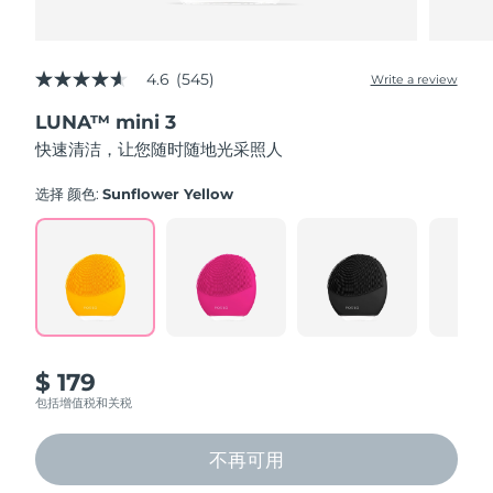
4.6
(545)
Write a review
4.6
out
LUNA™ mini 3
of
5
快速清洁，让您随时随地光采照人
stars,
average
rating
选择 颜色:
Sunflower Yellow
value.
Read
545
Reviews.
Same
page
link.
$ 179
包括增值税和关税
不再可用