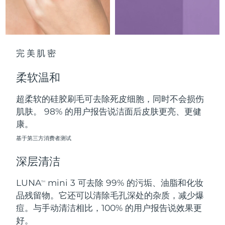
中国澳门特别行政区
预计送达日期
8/12/26
马来西亚
预计送达日期
8/13/26
完美肌密
马耳他
预计送达日期
8/10/26
柔软温和
墨西哥
预计送达日期
8/14/26
超柔软的硅胶刷毛可去除死皮细胞，同时不会损伤
摩纳哥
预计送达日期
8/11/26
肌肤。 98% 的用户报告说洁面后皮肤更亮、更健
康。
荷兰
预计送达日期
8/10/26
基于第三方消费者测试
新西兰
预计送达日期
8/10/26
深层清洁
挪威
预计送达日期
8/10/26
LUNA
mini 3 可去除 99% 的污垢、油脂和化妆
TM
品残留物。它还可以清除毛孔深处的杂质，减少爆
阿曼
预计送达日期
8/13/26
痘。与手动清洁相比，100% 的用户报告说效果更
好。
菲律宾
预计送达日期
8/13/26