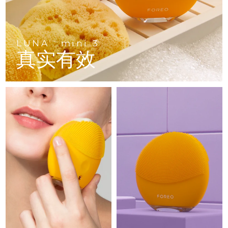
Advanced pore care essentials
以色列
预计送达日期
8/14/26
For healthy hair
18% PAP
护肤品
男士
意大利
预计送达日期
8/10/26
LUNA
mini 3
TM
日本
预计送达日期
8/13/26
真实有效
泽西岛
预计送达日期
8/15/26
全部购买
哈萨克斯坦
预计送达日期
8/12/26
FOREO APP
科威特
预计送达日期
8/10/26
关于我们
拉脱维亚
预计送达日期
8/10/26
黎巴嫩
预计送达日期
8/11/26
立陶宛
预计送达日期
8/10/26
卢森堡
预计送达日期
8/10/26