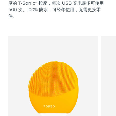
度的 T-Sonic
按摩，每次 USB 充电最多可使用
TM
400 次。100% 防水，可经年使用，无需更换零
阿拉伯联合酋长国
预计送达日期
8/11/26
件。
英国
预计送达日期
8/10/26
美国
预计送达日期
8/11/26
乌兹别克斯坦
预计送达日期
8/15/26
越南
预计送达日期
8/16/26