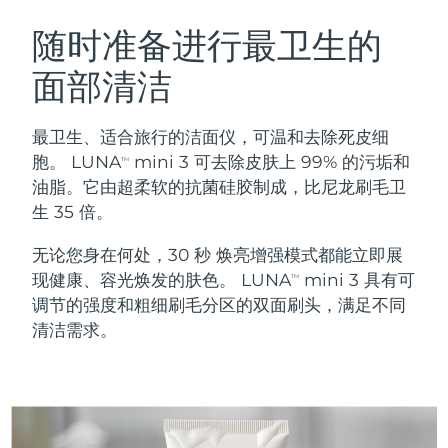
瑞典美肤护理
奥地利
预计送达日期
8/10/26
随时准备进行最卫生的
面部清洁
巴林
预计送达日期
8/11/26
面部清洁
紧致提拉
比利时
预计送达日期
8/10/26
最卫生、适合旅行的洁面仪，可温和去除死皮细
LUNA™ 4 套装
BEAR™ 2 套装
胞。 LUNA
mini 3 可去除皮肤上 99% 的污垢和
TM
百慕大
预计送达日期
8/16/26
Anti-aging massage
Microcurrent toning
油脂。它由超柔软的抗菌硅胶制成，比尼龙刷毛卫
生 35 倍。
波斯尼亚和黑塞哥维那
预计送达日期
8/13/26
补水保湿
口腔护理
无论您身在何处，30 秒 焕亮增强模式都能立即展
LUNA™ 4 Plus
BEAR™ 2 go
文莱
预计送达日期
8/15/26
UFO™ 3 套装
issa™ 4
现健康、容光焕发的肤色。 LUNA
mini 3 具有可
Massage, LED heating
Microcurrent toning on-the-go
TM
FAQ™ 抗老护理
Deep facial hydration
Hybrid silicone sonic toothbrush
调节的强度和粗细刷毛分区的双面刷头，满足不同
保加利亚
预计送达日期
8/10/26
清洁需求。
NEW
LUNA™ 4 Men
BEAR™ 2 eyes & lips
加拿大
预计送达日期
8/14/26
UFO™ 3 LED
issa™ 4 plus
For men, anti-aging massage
Microcurrent line smoothing device
Near-infrared and red light therapy
Smart hybrid silicone sonic toothbrush
智利
预计送达日期
8/14/26
device
抗老
LED治疗