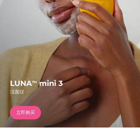
发货国家
美国
预计送达日期
8/9/26
FAQ™ Dual LED Panel
英国
预计送达日期
8/8/26
热门产品
西班牙
预计送达日期
8/8/26
澳大利亚
预计送达日期
8/11/26
法国
预计送达日期
8/8/26
LUNA
mini 3
TM
特别优惠
畅销产品
洁面仪
德国
预计送达日期
8/8/26
加拿大
预计送达日期
8/12/26
立即购买
红光疗法
澳大利亚
预计送达日期
8/11/26