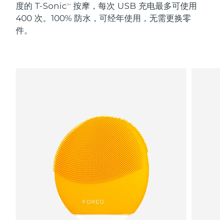
度的 T-Sonic
按摩，每次 USB 充电最多可使用
TM
400 次。100% 防水，可经年使用，无需更换零
阿拉伯联合酋长国
预计送达日期
8/9/26
件。
英国
预计送达日期
8/8/26
美国
预计送达日期
8/9/26
乌兹别克斯坦
预计送达日期
8/13/26
越南
预计送达日期
8/14/26