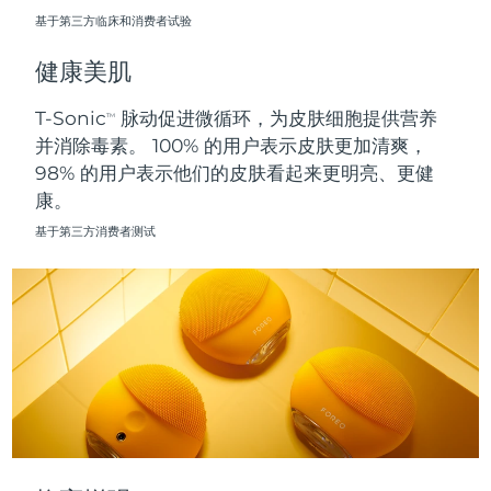
基于第三方临床和消费者试验
波兰
预计送达日期
8/9/26
健康美肌
葡萄牙
预计送达日期
8/8/26
T-Sonic
脉动促进微循环，为皮肤细胞提供营养
TM
并消除毒素。 100% 的用户表示皮肤更加清爽，
波多黎各
预计送达日期
8/10/26
98% 的用户表示他们的皮肤看起来更明亮、更健
康。
卡塔尔
预计送达日期
8/9/26
基于第三方消费者测试
留尼汪
预计送达日期
8/13/26
罗马尼亚
预计送达日期
8/8/26
俄罗斯
预计送达日期
8/16/26
沙特阿拉伯
预计送达日期
8/9/26
新加坡
预计送达日期
8/10/26