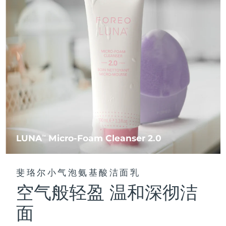
FAQ™ 101
FAQ™ 201
中国
LUNA™ 4 mini
面部提拉护理
预计送达日期
8/8/26
NEW
issa™ 4 smile
UFO™ 3 mini
Clinical anti-aging
LED mask
For young skin, T-zone
Premium anti-aging skincare
哥伦比亚
预计送达日期
8/12/26
Hybrid silicone sonic toothbrush
Red light therapy device for young skin
生发
肌肤年轻化
克罗地亚
预计送达日期
8/8/26
FAQ™ 102
FAQ™ 202
LUNA™ 4 go
BEAR™ 设备
FAQ™ 301
FAQ™ 501
issa™ 4 baby
UFO™ 3 go
Advanced clinical anti-aging
LED mask
For travel or gym bag
All premium facelift devices
NEW
塞浦路斯
预计送达日期
8/9/26
LED hair strengthening scalp massager
Full-Spectrum Red Light Therapy
For ages 0-3
Portable red light therapy
捷克
预计送达日期
8/8/26
FAQ™ 103
FAQ™ 211
LUNA™ 护肤
保健品
FAQ™ Scalp Serum
FAQ™ 502
issa™ Teeth Whitening Set
面膜
Luxurious clinical anti-aging set
Anti-aging neck & décolleté LED mask
Premium cleansers & balm
丹麦
预计送达日期
8/8/26
Scalp recovery probiotic serum
Full-Spectrum Red Light Therapy
Dual LED + sonic device & 18% PAP gel
Rejuvenation & hydration
专业治疗
LUNA
Micro-Foam Cleanser 2.0
TM
爱沙尼亚
预计送达日期
8/8/26
FAQ™ P1 Primer
FAQ™ 221
LUNA™ 设备
FAQ™护肤品
ISSA™ 设备
UFO™ 设备
Manuka honey primer
Anti-aging LED hand mask
芬兰
FAQ™ Red Light Serum
预计送达日期
8/8/26
All facial cleansing devices
斐珞尔小气泡氨基酸洁面乳
All FAQ™ skincare
All silicone sonic toothbrushes
All deep facial hydration devices
空气般轻盈 温和深彻洁
法国
预计送达日期
8/8/26
脱毛
身体护理
FAQ™护肤品
FAQ™护肤品
面
PEACH™ 2 Pro Max
BEAR™ 2 body
FAQ™产品
FAQ™ skincare
法属波利尼西亚
预计送达日期
8/12/26
All FAQ™ skincare
All FAQ™ skincare