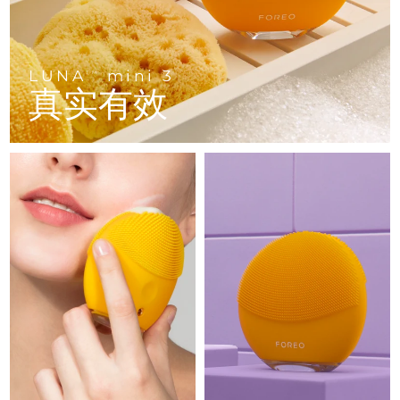
Advanced pore care essentials
以色列
预计送达日期
8/12/26
For healthy hair
18% PAP
护肤品
男士
意大利
预计送达日期
8/8/26
LUNA
mini 3
TM
日本
预计送达日期
8/11/26
真实有效
泽西岛
预计送达日期
8/13/26
全部购买
哈萨克斯坦
预计送达日期
8/10/26
FOREO APP
科威特
预计送达日期
8/8/26
关于我们
拉脱维亚
预计送达日期
8/8/26
黎巴嫩
预计送达日期
8/9/26
立陶宛
预计送达日期
8/8/26
卢森堡
预计送达日期
8/8/26