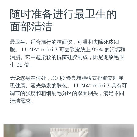
瑞典美肤护理
奥地利
预计送达日期
8/8/26
随时准备进行最卫生的
面部清洁
巴林
预计送达日期
8/9/26
面部清洁
紧致提拉
比利时
预计送达日期
8/8/26
最卫生、适合旅行的洁面仪，可温和去除死皮细
LUNA™ 4 套装
BEAR™ 2 套装
胞。 LUNA
mini 3 可去除皮肤上 99% 的污垢和
TM
百慕大
预计送达日期
8/14/26
Anti-aging massage
Microcurrent toning
油脂。它由超柔软的抗菌硅胶制成，比尼龙刷毛卫
生 35 倍。
波斯尼亚和黑塞哥维那
预计送达日期
8/11/26
补水保湿
口腔护理
无论您身在何处，30 秒 焕亮增强模式都能立即展
LUNA™ 4 Plus
BEAR™ 2 go
文莱
预计送达日期
8/13/26
UFO™ 3 套装
issa™ 4
现健康、容光焕发的肤色。 LUNA
mini 3 具有可
Massage, LED heating
Microcurrent toning on-the-go
TM
FAQ™ 抗老护理
Deep facial hydration
Hybrid silicone sonic toothbrush
调节的强度和粗细刷毛分区的双面刷头，满足不同
保加利亚
预计送达日期
8/8/26
清洁需求。
NEW
LUNA™ 4 Men
BEAR™ 2 eyes & lips
加拿大
预计送达日期
8/12/26
UFO™ 3 LED
issa™ 4 plus
For men, anti-aging massage
Microcurrent line smoothing device
Near-infrared and red light therapy
Smart hybrid silicone sonic toothbrush
智利
预计送达日期
8/12/26
device
抗老
LED治疗