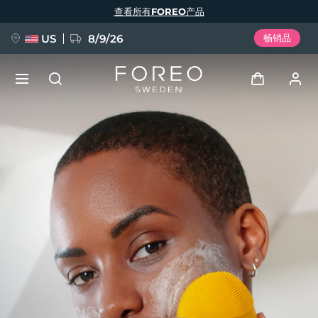
跳
查看所有FOREO产品
转
到
主
要
US
8/9/26
畅销品
内
容
新品
登录
语言
BREAKING NEWS
用户信息
English
Deutsch
Español
我的设备
FAQ™ Pure Beauty-Tech Elixir
Français
Italiano
Português
我的订单
Polski
Svenska
Русский
Türkçe
简体中文
繁體中文
我的地址
issa™ Teeth Whitening Set
我的订阅