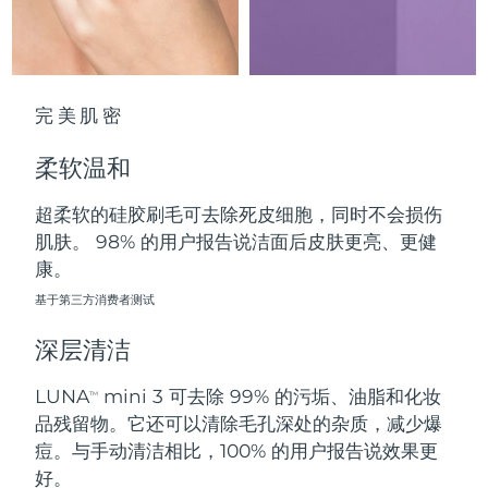
中国澳门特别行政区
预计送达日期
8/10/26
马来西亚
预计送达日期
8/11/26
完美肌密
马耳他
预计送达日期
8/8/26
柔软温和
墨西哥
预计送达日期
8/12/26
超柔软的硅胶刷毛可去除死皮细胞，同时不会损伤
摩纳哥
预计送达日期
8/9/26
肌肤。 98% 的用户报告说洁面后皮肤更亮、更健
康。
荷兰
预计送达日期
8/8/26
基于第三方消费者测试
新西兰
预计送达日期
8/8/26
深层清洁
挪威
预计送达日期
8/8/26
LUNA
mini 3 可去除 99% 的污垢、油脂和化妆
TM
品残留物。它还可以清除毛孔深处的杂质，减少爆
阿曼
预计送达日期
8/11/26
痘。与手动清洁相比，100% 的用户报告说效果更
好。
菲律宾
预计送达日期
8/11/26