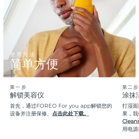
使用方法
简单方便
第一步
第二步
解锁美容仪
涂抹
首先，通过FOREO For you app解锁您的
打湿面
设备并注册保修。
点击此处下载。
果，我
Cleans
用电源