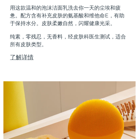
Professional IPL hair removal device
Microcurrent body toning
All hair treatments
All FAQ™ skincare
用这款温和的泡沫洁面乳洗去你一天的尘埃和疲
德国
预计送达日期
8/8/26
惫。配方含有补充皮肤的氨基酸和维他命E，有助
FAQ™产品
FAQ™产品
痘肌护理
眼部护理
于保持水分。皮肤柔嫩自然，闪耀健康光采。
直布罗陀
PEACH™ 2
LUNA™ 4 body
预计送达日期
8/12/26
FAQ™ products
All anti-aging treatments
All LED treatments
ESPADA™ 2 plus
BEAR™ 2 eyes & lips
IPL hair removal
Massaging body brush
All toning treatments
纯素，零残忍，无香料，经皮肤科医生测试，适合
希腊
预计送达日期
8/8/26
Recurring acne LED therapy
Microcurrent line smoothing device
所有皮肤类型。
中国香港特别行政区
预计送达日期
8/9/26
PEACH™ 2 go
SUPERCHARGED™ serum
护发
了解详情
毛孔护理
ESPADA™ 2
IRIS™ 2
Travel-friendly IPL hair removal
Firming body serum
匈牙利
LUNA™ 4 hair
预计送达日期
8/8/26
KIWI™ derma
Acne treatment device
Rejuvenating eye massager
NEW
2-in-1 LED scalp massager
Diamond microdermabrasion .
冰岛
预计送达日期
8/9/26
PEACH™ Cooling Prep Gel
ESPADA™ Blemish Solution
眼部护肤
牙齿美白
Cooling IPL hair removal gel
印度尼西亚
预计送达日期
8/6/26
FLIP™ play advanced
KIWI™
Concentrated acne gel
Advanced eye care treatment
issa™ Teeth Whitening Set
LED light hairbrush
Blackhead remover
爱尔兰
预计送达日期
8/8/26
更多的
Dual LED + sonic device & 18% PAP gel
ESPADA™ 设备
眼部护理设备
马恩岛
预计送达日期
8/10/26
LUNA™ Dual-Peptide Scalp
KIWI™ 皮肤护理
All acne treatment devices
All revitalizing eye massagers
Serum
issa™ Teeth Whitening Gel