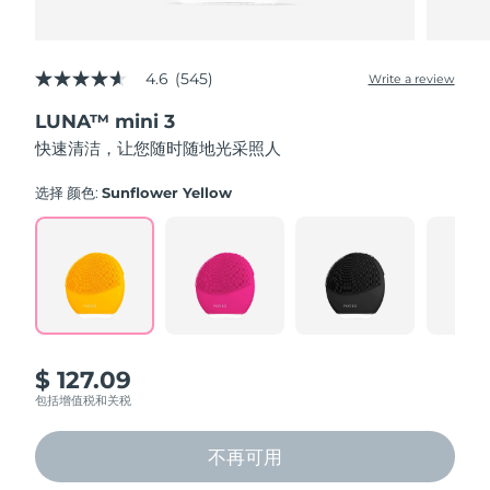
4.6
(545)
Write a review
4.6
out
LUNA™ mini 3
of
5
快速清洁，让您随时随地光采照人
stars,
average
rating
选择 颜色:
Sunflower Yellow
value.
Read
545
Reviews.
Same
page
link.
$ 127.09
包括增值税和关税
不再可用