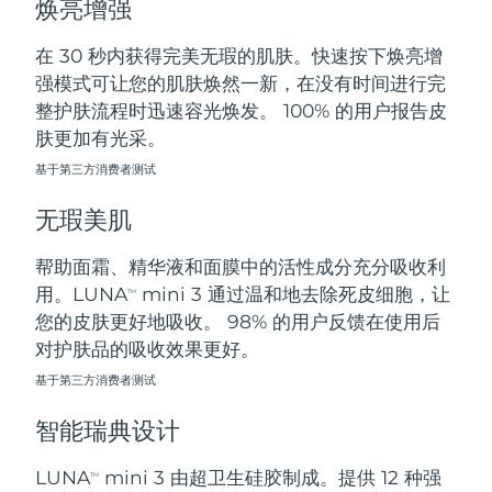
焕亮增强
斯洛伐克
预计送达日期
8/8/26
在 30 秒内获得完美无瑕的肌肤。快速按下焕亮增
斯洛文尼亚
预计送达日期
8/8/26
强模式可让您的肌肤焕然一新，在没有时间进行完
整护肤流程时迅速容光焕发。 100% 的用户报告皮
南非
预计送达日期
8/16/26
肤更加有光采。
基于第三方消费者测试
韩国
预计送达日期
8/10/26
无瑕美肌
西班牙
预计送达日期
8/8/26
帮助面霜、精华液和面膜中的活性成分充分吸收利
瑞典
预计送达日期
8/8/26
用。LUNA
mini 3 通过温和地去除死皮细胞，让
TM
您的皮肤更好地吸收。 98% 的用户反馈在使用后
瑞士
预计送达日期
8/8/26
对护肤品的吸收效果更好。
台湾
基于第三方消费者测试
预计送达日期
8/13/26
智能瑞典设计
泰国
预计送达日期
8/12/26
LUNA
mini 3 由超卫生硅胶制成。提供 12 种强
TM
土耳其
预计送达日期
8/9/26