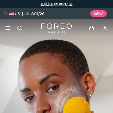
跳
查看所有FOREO产品
转
到
主
要
US
8/11/26
畅销品
内
容
新品
登录
语言
BREAKING NEWS
用户信息
English
Deutsch
Español
我的设备
FAQ™ Pure Beauty-Tech Elixir
Français
Italiano
Português
我的订单
Polski
Svenska
Русский
Türkçe
简体中文
繁體中文
我的地址
issa™ Teeth Whitening Set
我的订阅