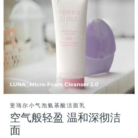
FAQ™ 101
FAQ™ 201
中国
LUNA™ 4 mini
面部提拉护理
预计送达日期
8/10/26
NEW
issa™ 4 smile
UFO™ 3 mini
Clinical anti-aging
LED mask
For young skin, T-zone
Premium anti-aging skincare
哥伦比亚
预计送达日期
8/14/26
Hybrid silicone sonic toothbrush
Red light therapy device for young skin
生发
肌肤年轻化
克罗地亚
预计送达日期
8/10/26
FAQ™ 102
FAQ™ 202
LUNA™ 4 go
BEAR™ 设备
FAQ™ 301
FAQ™ 501
issa™ 4 baby
UFO™ 3 go
Advanced clinical anti-aging
LED mask
For travel or gym bag
All premium facelift devices
NEW
塞浦路斯
预计送达日期
8/11/26
LED hair strengthening scalp massager
Full-Spectrum Red Light Therapy
For ages 0-3
Portable red light therapy
捷克
预计送达日期
8/10/26
FAQ™ 103
FAQ™ 211
LUNA™ 护肤
保健品
FAQ™ Scalp Serum
FAQ™ 502
issa™ Teeth Whitening Set
面膜
Luxurious clinical anti-aging set
Anti-aging neck & décolleté LED mask
Premium cleansers & balm
丹麦
预计送达日期
8/10/26
Scalp recovery probiotic serum
Full-Spectrum Red Light Therapy
Dual LED + sonic device & 18% PAP gel
Rejuvenation & hydration
专业治疗
LUNA
Micro-Foam Cleanser 2.0
TM
爱沙尼亚
预计送达日期
8/10/26
FAQ™ P1 Primer
FAQ™ 221
LUNA™ 设备
FAQ™护肤品
ISSA™ 设备
UFO™ 设备
Manuka honey primer
Anti-aging LED hand mask
芬兰
FAQ™ Red Light Serum
预计送达日期
8/10/26
All facial cleansing devices
斐珞尔小气泡氨基酸洁面乳
All FAQ™ skincare
All silicone sonic toothbrushes
All deep facial hydration devices
空气般轻盈 温和深彻洁
法国
预计送达日期
8/10/26
脱毛
身体护理
FAQ™护肤品
FAQ™护肤品
面
PEACH™ 2 Pro Max
BEAR™ 2 body
FAQ™产品
FAQ™ skincare
法属波利尼西亚
预计送达日期
8/14/26
All FAQ™ skincare
All FAQ™ skincare