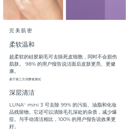
中国澳门特别行政区
预计送达日期
8/12/26
马来西亚
预计送达日期
8/13/26
完美肌密
马耳他
预计送达日期
8/10/26
柔软温和
墨西哥
预计送达日期
8/14/26
超柔软的硅胶刷毛可去除死皮细胞，同时不会损伤
摩纳哥
预计送达日期
8/11/26
肌肤。 98% 的用户报告说洁面后皮肤更亮、更健
康。
荷兰
预计送达日期
8/10/26
基于第三方消费者测试
新西兰
预计送达日期
8/10/26
深层清洁
挪威
预计送达日期
8/10/26
LUNA
mini 3 可去除 99% 的污垢、油脂和化妆
TM
品残留物。它还可以清除毛孔深处的杂质，减少爆
阿曼
预计送达日期
8/13/26
痘。与手动清洁相比，100% 的用户报告说效果更
好。
菲律宾
预计送达日期
8/13/26