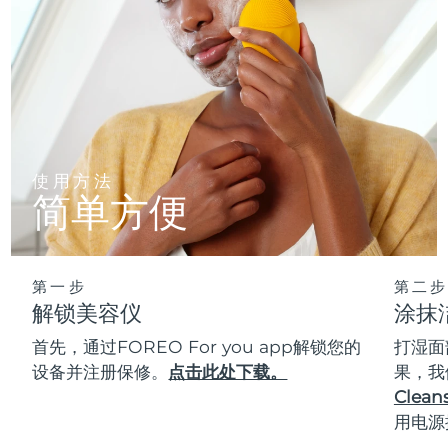
使用方法
简单方便
第一步
第二步
解锁美容仪
涂抹
首先，通过FOREO For you app解锁您的
打湿面
设备并注册保修。
点击此处下载。
果，我
Cleans
用电源