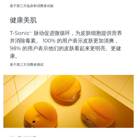
基于第三方临床和消费者试验
波兰
预计送达日期
8/11/26
健康美肌
葡萄牙
预计送达日期
8/10/26
T-Sonic
脉动促进微循环，为皮肤细胞提供营养
TM
并消除毒素。 100% 的用户表示皮肤更加清爽，
波多黎各
预计送达日期
8/12/26
98% 的用户表示他们的皮肤看起来更明亮、更健
康。
卡塔尔
预计送达日期
8/11/26
基于第三方消费者测试
留尼汪
预计送达日期
8/15/26
罗马尼亚
预计送达日期
8/10/26
俄罗斯
预计送达日期
8/18/26
沙特阿拉伯
预计送达日期
8/11/26
新加坡
预计送达日期
8/12/26