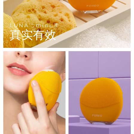
Advanced pore care essentials
以色列
预计送达日期
8/14/26
For healthy hair
18% PAP
护肤品
男士
意大利
预计送达日期
8/10/26
LUNA
mini 3
TM
日本
预计送达日期
8/13/26
真实有效
泽西岛
预计送达日期
8/15/26
全部购买
哈萨克斯坦
预计送达日期
8/12/26
FOREO APP
科威特
预计送达日期
8/10/26
关于我们
拉脱维亚
预计送达日期
8/10/26
黎巴嫩
预计送达日期
8/11/26
立陶宛
预计送达日期
8/10/26
卢森堡
预计送达日期
8/10/26