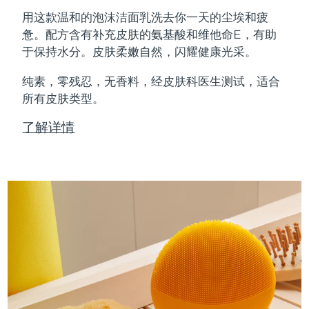
Professional IPL hair removal device
Microcurrent body toning
All hair treatments
All FAQ™ skincare
用这款温和的泡沫洁面乳洗去你一天的尘埃和疲
德国
预计送达日期
8/10/26
惫。配方含有补充皮肤的氨基酸和维他命E，有助
FAQ™产品
FAQ™产品
痘肌护理
眼部护理
于保持水分。皮肤柔嫩自然，闪耀健康光采。
直布罗陀
PEACH™ 2
LUNA™ 4 body
预计送达日期
8/14/26
FAQ™ products
All anti-aging treatments
All LED treatments
ESPADA™ 2 plus
BEAR™ 2 eyes & lips
IPL hair removal
Massaging body brush
All toning treatments
纯素，零残忍，无香料，经皮肤科医生测试，适合
希腊
预计送达日期
8/10/26
Recurring acne LED therapy
Microcurrent line smoothing device
所有皮肤类型。
中国香港特别行政区
预计送达日期
8/11/26
PEACH™ 2 go
SUPERCHARGED™ serum
护发
了解详情
毛孔护理
ESPADA™ 2
IRIS™ 2
Travel-friendly IPL hair removal
Firming body serum
匈牙利
LUNA™ 4 hair
预计送达日期
8/10/26
KIWI™ derma
Acne treatment device
Rejuvenating eye massager
NEW
2-in-1 LED scalp massager
Diamond microdermabrasion .
冰岛
预计送达日期
8/11/26
PEACH™ Cooling Prep Gel
ESPADA™ Blemish Solution
眼部护肤
牙齿美白
Cooling IPL hair removal gel
印度尼西亚
预计送达日期
8/8/26
FLIP™ play advanced
KIWI™
Concentrated acne gel
Advanced eye care treatment
issa™ Teeth Whitening Set
LED light hairbrush
Blackhead remover
爱尔兰
预计送达日期
8/10/26
更多的
Dual LED + sonic device & 18% PAP gel
ESPADA™ 设备
眼部护理设备
马恩岛
预计送达日期
8/12/26
LUNA™ Dual-Peptide Scalp
KIWI™ 皮肤护理
All acne treatment devices
All revitalizing eye massagers
Serum
issa™ Teeth Whitening Gel