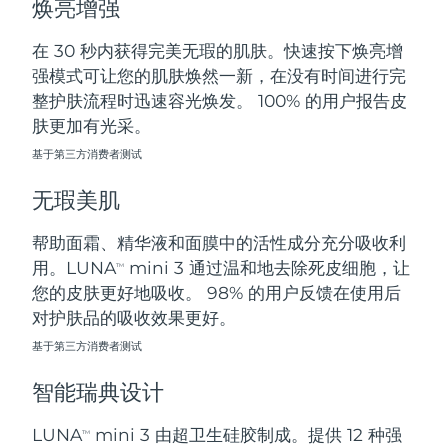
焕亮增强
斯洛伐克
预计送达日期
8/10/26
在 30 秒内获得完美无瑕的肌肤。快速按下焕亮增
斯洛文尼亚
预计送达日期
8/10/26
强模式可让您的肌肤焕然一新，在没有时间进行完
整护肤流程时迅速容光焕发。 100% 的用户报告皮
南非
预计送达日期
8/18/26
肤更加有光采。
基于第三方消费者测试
韩国
预计送达日期
8/12/26
无瑕美肌
西班牙
预计送达日期
8/10/26
帮助面霜、精华液和面膜中的活性成分充分吸收利
瑞典
预计送达日期
8/10/26
用。LUNA
mini 3 通过温和地去除死皮细胞，让
TM
您的皮肤更好地吸收。 98% 的用户反馈在使用后
瑞士
预计送达日期
8/10/26
对护肤品的吸收效果更好。
台湾
基于第三方消费者测试
预计送达日期
8/15/26
智能瑞典设计
泰国
预计送达日期
8/14/26
LUNA
mini 3 由超卫生硅胶制成。提供 12 种强
TM
土耳其
预计送达日期
8/11/26