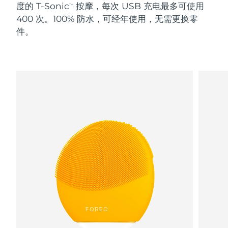
度的 T-Sonic
按摩，每次 USB 充电最多可使用
TM
400 次。100% 防水，可经年使用，无需更换零
阿拉伯联合酋长国
预计送达日期
8/11/26
件。
英国
预计送达日期
8/10/26
美国
预计送达日期
8/11/26
乌兹别克斯坦
预计送达日期
8/15/26
越南
预计送达日期
8/16/26