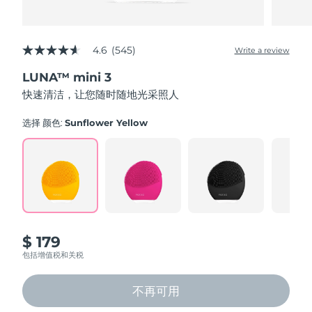
4.6
(545)
Write a review
4.6
out
LUNA™ mini 3
of
5
快速清洁，让您随时随地光采照人
stars,
average
rating
选择 颜色:
Sunflower Yellow
value.
Read
545
Reviews.
Same
page
link.
$ 179
包括增值税和关税
不再可用