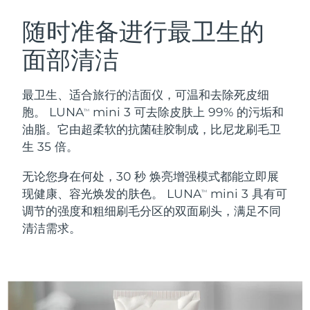
瑞典美肤护理
奥地利
预计送达日期
8/10/26
随时准备进行最卫生的
面部清洁
巴林
预计送达日期
8/11/26
面部清洁
紧致提拉
比利时
预计送达日期
8/10/26
最卫生、适合旅行的洁面仪，可温和去除死皮细
LUNA™ 4 套装
BEAR™ 2 套装
胞。 LUNA
mini 3 可去除皮肤上 99% 的污垢和
TM
百慕大
预计送达日期
8/16/26
Anti-aging massage
Microcurrent toning
油脂。它由超柔软的抗菌硅胶制成，比尼龙刷毛卫
生 35 倍。
波斯尼亚和黑塞哥维那
预计送达日期
8/13/26
补水保湿
口腔护理
无论您身在何处，30 秒 焕亮增强模式都能立即展
LUNA™ 4 Plus
BEAR™ 2 go
文莱
预计送达日期
8/15/26
UFO™ 3 套装
issa™ 4
现健康、容光焕发的肤色。 LUNA
mini 3 具有可
Massage, LED heating
Microcurrent toning on-the-go
TM
FAQ™ 抗老护理
Deep facial hydration
Hybrid silicone sonic toothbrush
调节的强度和粗细刷毛分区的双面刷头，满足不同
保加利亚
预计送达日期
8/10/26
清洁需求。
NEW
LUNA™ 4 Men
BEAR™ 2 eyes & lips
加拿大
预计送达日期
8/14/26
UFO™ 3 LED
issa™ 4 plus
For men, anti-aging massage
Microcurrent line smoothing device
Near-infrared and red light therapy
Smart hybrid silicone sonic toothbrush
智利
预计送达日期
8/14/26
device
抗老
LED治疗