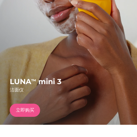
发货国家
美国
预计送达日期
8/11/26
FAQ™ Dual LED Panel
英国
预计送达日期
8/10/26
热门产品
西班牙
预计送达日期
8/10/26
澳大利亚
预计送达日期
8/13/26
法国
预计送达日期
8/10/26
LUNA
mini 3
TM
特别优惠
畅销产品
洁面仪
德国
预计送达日期
8/10/26
加拿大
预计送达日期
8/14/26
立即购买
红光疗法
澳大利亚
预计送达日期
8/13/26