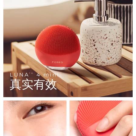
FAQ™ 101
FAQ™ 201
中国
LUNA™ 4 mini
面部提拉护理
预计送达日期
8/10/26
NEW
issa™ 4 smile
UFO™ 3 mini
Clinical anti-aging
LED mask
For young skin, T-zone
Premium anti-aging skincare
哥伦比亚
预计送达日期
8/14/26
Hybrid silicone sonic toothbrush
Red light therapy device for young skin
生发
肌肤年轻化
克罗地亚
预计送达日期
8/10/26
FAQ™ 102
FAQ™ 202
LUNA™ 4 go
BEAR™ 设备
FAQ™ 301
FAQ™ 501
issa™ 4 baby
UFO™ 3 go
Advanced clinical anti-aging
LED mask
For travel or gym bag
All premium facelift devices
NEW
塞浦路斯
预计送达日期
8/11/26
LED hair strengthening scalp massager
Full-Spectrum Red Light Therapy
For ages 0-3
Portable red light therapy
捷克
预计送达日期
8/10/26
FAQ™ 103
FAQ™ 211
LUNA™ 护肤
保健品
FAQ™ Scalp Serum
FAQ™ 502
issa™ Teeth Whitening Set
面膜
Luxurious clinical anti-aging set
Anti-aging neck & décolleté LED mask
Premium cleansers & balm
丹麦
预计送达日期
8/10/26
LUNA
4 mini
TM
Scalp recovery probiotic serum
Full-Spectrum Red Light Therapy
Dual LED + sonic device & 18% PAP gel
Rejuvenation & hydration
真实有效
专业治疗
爱沙尼亚
预计送达日期
8/10/26
FAQ™ P1 Primer
FAQ™ 221
LUNA™ 设备
FAQ™护肤品
ISSA™ 设备
UFO™ 设备
Manuka honey primer
Anti-aging LED hand mask
芬兰
FAQ™ Red Light Serum
预计送达日期
8/10/26
All facial cleansing devices
All FAQ™ skincare
All silicone sonic toothbrushes
All deep facial hydration devices
法国
预计送达日期
8/10/26
脱毛
身体护理
FAQ™护肤品
FAQ™护肤品
PEACH™ 2 Pro Max
BEAR™ 2 body
FAQ™产品
FAQ™ skincare
法属波利尼西亚
预计送达日期
8/14/26
All FAQ™ skincare
All FAQ™ skincare