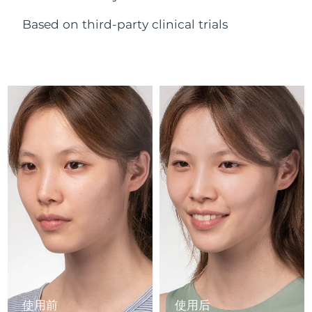
Advanced pore care essentials
以色列
预计送达日期
8/14/26
For healthy hair
18% PAP
护肤品
男士
Based on third-party clinical trials
意大利
预计送达日期
8/10/26
日本
预计送达日期
8/13/26
泽西岛
预计送达日期
8/15/26
全部购买
哈萨克斯坦
预计送达日期
8/12/26
FOREO APP
科威特
预计送达日期
8/10/26
关于我们
拉脱维亚
预计送达日期
8/10/26
黎巴嫩
预计送达日期
8/11/26
立陶宛
预计送达日期
8/10/26
卢森堡
预计送达日期
8/10/26
使用前
使用后