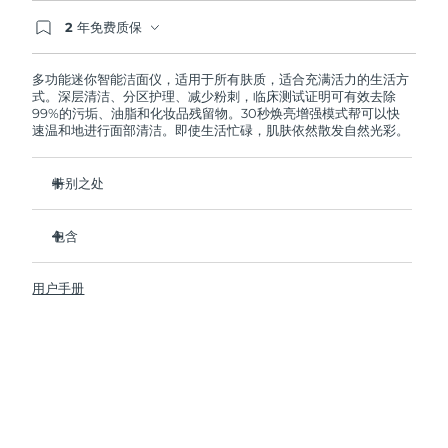
2 年免费质保
阿拉伯联合酋长国
预计送达日期
8/11/26
如果您在2年质保期内发现任何非人为质量问题，
FOREO将免费为您更换产品。
多功能迷你智能洁面仪，适用于所有肤质，适合充满活力的生活方
英国
预计送达日期
8/10/26
式。深层清洁、分区护理、减少粉刺，临床测试证明可有效去除
99%的污垢、油脂和化妆品残留物。30秒焕亮增强模式帮可以快
速温和地进行面部清洁。即使生活忙碌，肌肤依然散发自然光彩。
美国
预计送达日期
8/11/26
乌兹别克斯坦
特别之处
预计送达日期
8/15/26
卫生性是尼龙刷头的35倍。
越南
预计送达日期
8/16/26
包含
100%的用户反馈肌肤更加净澈，透亮。
96%的用户反馈肌肤看上去更健康。
LUNA
4 mini
™
用户手册
98% 的用户表示护肤品吸收的更好。
USB 充电线
双面刷头和30秒焕亮增强模式探索更便捷清洁方式。
旅行袋
12档脉动强度，轻便小巧，人体工程学设计贴合面部轮廓。
快速操作指南
基本操作指南
2年质保 (西班牙、葡萄牙、瑞典：3年质保)