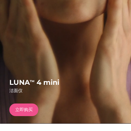
发货国家
美国
预计送达日期
8/11/26
FAQ™ Dual LED Panel
英国
预计送达日期
8/10/26
热门产品
西班牙
预计送达日期
8/10/26
澳大利亚
预计送达日期
8/13/26
法国
预计送达日期
8/10/26
特别优惠
畅销产品
LUNA
4 mini
TM
德国
预计送达日期
8/10/26
洁面仪
加拿大
预计送达日期
8/14/26
立即购买
红光疗法
澳大利亚
预计送达日期
8/13/26