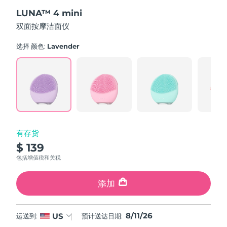
out
斯洛伐克
预计送达日期
8/10/26
LUNA™ 4 mini
of
5
双面按摩洁面仪
stars,
斯洛文尼亚
预计送达日期
8/10/26
average
rating
选择 颜色:
Lavender
value.
南非
预计送达日期
8/18/26
Read
545
Reviews.
韩国
预计送达日期
8/12/26
Same
page
link.
西班牙
预计送达日期
8/10/26
瑞典
预计送达日期
8/10/26
有存货
$ 139
瑞士
预计送达日期
8/10/26
包括增值税和关税
台湾
预计送达日期
8/15/26
添加
泰国
预计送达日期
8/14/26
8/11/26
US
运送到:
预计送达日期:
土耳其
预计送达日期
8/11/26