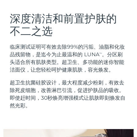
瑞典美肤护理
奥地利
预计送达日期
8/10/26
深度清洁和前置护肤的
巴林
预计送达日期
8/11/26
不二之选
面部清洁
紧致提拉
比利时
预计送达日期
8/10/26
临床测试证明可有效去除99%的污垢、油脂和化妆
LUNA™ 4 套装
BEAR™ 2 套装
百慕大
预计送达日期
8/16/26
品残留物，是迄今为止最温和的 LUNA
。分区刷
TM
Anti-aging massage
Microcurrent toning
头适合所有肌肤类型。超卫生、多功能的迷你智能
波斯尼亚和黑塞哥维那
预计送达日期
8/13/26
洁面仪，让您轻松呵护健康肌肤，容光焕发。
补水保湿
口腔护理
LUNA™ 4 Plus
BEAR™ 2 go
文莱
预计送达日期
8/15/26
超卫生抗菌硅胶设计，最大程度减少粉刺，有效去
UFO™ 3 套装
issa™ 4
Massage, LED heating
Microcurrent toning on-the-go
除死皮细胞，改善淋巴引流，促进护肤品的吸收。
FAQ™ 抗老护理
Deep facial hydration
Hybrid silicone sonic toothbrush
保加利亚
预计送达日期
8/10/26
即使赶时间，30秒焕亮增强模式让肌肤即刻焕发自
然光彩。
NEW
LUNA™ 4 Men
BEAR™ 2 eyes & lips
加拿大
预计送达日期
8/14/26
UFO™ 3 LED
issa™ 4 plus
For men, anti-aging massage
Microcurrent line smoothing device
Near-infrared and red light therapy
Smart hybrid silicone sonic toothbrush
智利
预计送达日期
8/14/26
device
抗老
LED治疗