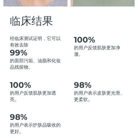
中国澳门特别行政区
预计送达日期
8/12/26
临床结果
马来西亚
预计送达日期
8/13/26
马耳他
预计送达日期
8/10/26
100%
经临床测试证明，它可以
有效去除
的用户反馈肌肤更加净
99%
墨西哥
预计送达日期
8/14/26
澈。
的面部污垢、油脂和化妆
摩纳哥
预计送达日期
8/11/26
品残留物。
荷兰
预计送达日期
8/10/26
100%
98%
的用户反馈肌肤更加透
的用户表示皮肤更光滑、
新西兰
预计送达日期
8/10/26
亮。
更柔软。
挪威
预计送达日期
8/10/26
98%
阿曼
预计送达日期
8/13/26
的用户表示护肤品吸收的
更好。
菲律宾
预计送达日期
8/13/26