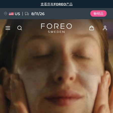
跳
查看所有FOREO产品
转
到
主
要
US
8/11/26
畅销品
内
容
新品
登录
语言
BREAKING NEWS
用户信息
English
Deutsch
Español
我的设备
FAQ™ Pure Beauty-Tech Elixir
Français
Italiano
Português
我的订单
Polski
Svenska
Русский
Türkçe
简体中文
繁體中文
我的地址
issa™ Teeth Whitening Set
我的订阅