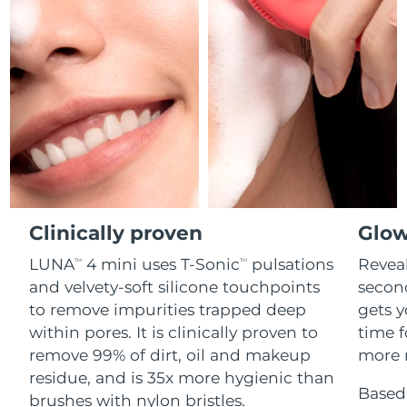
Professional IPL hair removal device
Microcurrent body toning
All hair treatments
All FAQ™ skincare
德国
预计送达日期
8/10/26
FAQ™产品
FAQ™产品
痘肌护理
眼部护理
直布罗陀
PEACH™ 2
LUNA™ 4 body
预计送达日期
8/14/26
FAQ™ products
All anti-aging treatments
All LED treatments
ESPADA™ 2 plus
BEAR™ 2 eyes & lips
IPL hair removal
Massaging body brush
All toning treatments
希腊
预计送达日期
8/10/26
Recurring acne LED therapy
Microcurrent line smoothing device
中国香港特别行政区
预计送达日期
8/11/26
PEACH™ 2 go
SUPERCHARGED™ serum
护发
毛孔护理
ESPADA™ 2
IRIS™ 2
Travel-friendly IPL hair removal
Firming body serum
匈牙利
LUNA™ 4 hair
预计送达日期
8/10/26
KIWI™ derma
Acne treatment device
Rejuvenating eye massager
NEW
2-in-1 LED scalp massager
Diamond microdermabrasion .
Clinically proven
Glow
冰岛
预计送达日期
8/11/26
PEACH™ Cooling Prep Gel
LUNA
4 mini uses T-Sonic
pulsations
Reveal
TM
TM
ESPADA™ Blemish Solution
眼部护肤
牙齿美白
Cooling IPL hair removal gel
印度尼西亚
预计送达日期
8/8/26
and velvety-soft silicone touchpoints
secon
FLIP™ play advanced
KIWI™
Concentrated acne gel
Advanced eye care treatment
issa™ Teeth Whitening Set
to remove impurities trapped deep
gets y
LED light hairbrush
Blackhead remover
爱尔兰
预计送达日期
8/10/26
更多的
within pores. It is clinically proven to
time f
Dual LED + sonic device & 18% PAP gel
remove 99% of dirt, oil and makeup
more r
ESPADA™ 设备
眼部护理设备
马恩岛
预计送达日期
8/12/26
LUNA™ Dual-Peptide Scalp
residue, and is 35x more hygienic than
KIWI™ 皮肤护理
All acne treatment devices
All revitalizing eye massagers
Serum
Based 
issa™ Teeth Whitening Gel
brushes with nylon bristles.