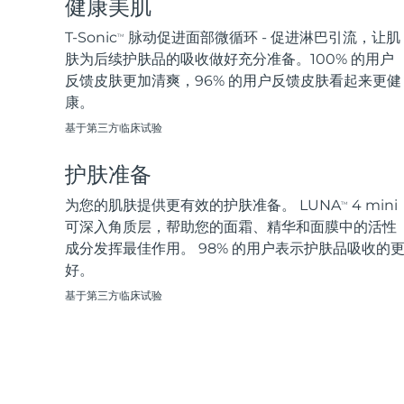
健康美肌
脱毛
FAQ™护肤品
身体护理
FAQ™护肤品
FAQ™产品
FAQ™ skincare
All FAQ™ skincare
All FAQ™ skincare
PEACH™ 2 Pro Max
BEAR™ 2 body
T-Sonic
脉动促进面部微循环 - 促进淋巴引流，让肌
TM
All hair treatments
All FAQ™ skincare
Professional IPL hair removal device
Microcurrent body toning
肤为后续护肤品的吸收做好充分准备。100% 的用户
反馈皮肤更加清爽，96% 的用户反馈皮肤看起来更健
FAQ™产品
FAQ™产品
康。
痘肌护理
FAQ™ products
眼部护理
All anti-aging treatments
All LED treatments
PEACH™ 2
LUNA™ 4 body
All toning treatments
基于第三方临床试验
ESPADA™ 2 plus
BEAR™ 2 eyes & lips
IPL hair removal
Massaging body brush
Recurring acne LED therapy
Microcurrent line smoothing device
护肤准备
PEACH™ 2 go
SUPERCHARGED™ serum
为您的肌肤提供更有效的护肤准备。 LUNA
4 mini
护发
毛孔护理
TM
ESPADA™ 2
IRIS™ 2
Travel-friendly IPL hair removal
Firming body serum
可深入角质层，帮助您的面霜、精华和面膜中的活性
LUNA™ 4 hair
KIWI™ derma
Acne treatment device
Rejuvenating eye massager
成分发挥最佳作用。 98% 的用户表示护肤品吸收的
NEW
2-in-1 LED scalp massager
Diamond microdermabrasion .
好。
PEACH™ Cooling Prep Gel
基于第三方临床试验
ESPADA™ Blemish Solution
眼部护肤
牙齿美白
Cooling IPL hair removal gel
FLIP™ play advanced
KIWI™
Concentrated acne gel
Advanced eye care treatment
issa™ Teeth Whitening Set
LED light hairbrush
Blackhead remover
Dual LED + sonic device & 18% PAP gel
更多的
ESPADA™ 设备
眼部护理设备
LUNA™ Dual-Peptide Scalp