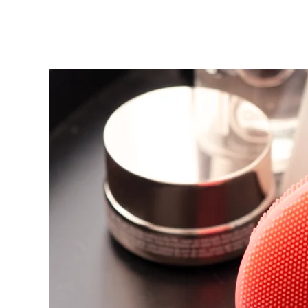
KIWI™ 皮肤护理
All acne treatment devices
All revitalizing eye massagers
Serum
issa™ Teeth Whitening Gel
Advanced pore care essentials
For healthy hair
18% PAP
护肤品
男士
全部购买
FOREO APP
关于我们