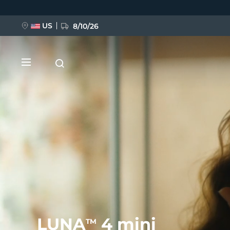
跳
转
到
主
US
8/10/26
要
内
容
新品
BREAKING NEWS
FAQ™ Pure Beauty-Tech Elixir
LUNA
4 mini
TM