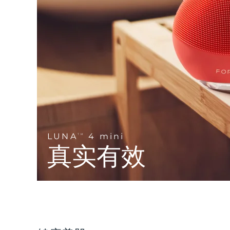
Near-infrared and red light therapy device
Smart hybrid silicone sonic toothbrush
抗老
LED治疗
LUNA™ 4 mini
面部提拉护理
FAQ™ 101
FAQ™ 201
UFO™ 3 mini
issa™ 4 smile
For young skin, T-zone
Premium anti-aging skincare
NEW
Clinical anti-aging
LED mask
Red light therapy device for young skin
Hybrid silicone sonic toothbrush
生发
LUNA™ 4 go
BEAR™ 设备
肌肤年轻化
FAQ™ 102
FAQ™ 202
UFO™ 3 go
issa™ 4 baby
For travel or gym bag
All premium facelift devices
FAQ™ 301
FAQ™ 501
Advanced clinical anti-aging
LED mask
Portable red light therapy
For ages 0-3
NEW
LED hair strengthening scalp massager
Full-Spectrum Red Light Therapy
LUNA™ 护肤
LUNA
4 mini
FAQ™ 103
TM
FAQ™ 211
保健品
面膜
issa™ Teeth Whitening Set
Premium cleansers & balm
真实有效
FAQ™ Scalp Serum
FAQ™ 502
Luxurious clinical anti-aging set
Anti-aging neck & décolleté LED mask
Rejuvenation & hydration
Dual LED + sonic device & 18% PAP gel
Scalp recovery probiotic serum
Full-Spectrum Red Light Therapy
LUNA™ 设备
专业治疗
FAQ™ P1 Primer
FAQ™ 221
UFO™ 设备
ISSA™ 设备
All facial cleansing devices
FAQ™护肤品
Manuka honey primer
Anti-aging LED hand mask
FAQ™ Red Light Serum
All deep facial hydration devices
All silicone sonic toothbrushes
All FAQ™ skincare