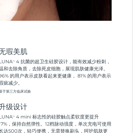
无瑕美肌
LUNA
4 抗菌的超卫生硅胶设计，能有效减少粉刺，
TM
温和去除角质，去除死皮细胞，展现肌肤健康光泽。
96% 的用户表示皮肤看起来更健康， 81% 的用户表示
瑕疵减少。
基于第三方临床试验
升级设计
LUNA
4 mini 标志性的硅胶触点柔软度更提升
TM
17%，保持自然弹性。12档脉动强度，单次充电可使用
长达500次，轻巧便携，无需替换刷头，呵护肌肤更