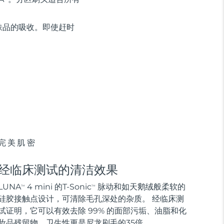
肤品的吸收。即使赶时
完美肌密
经临床测试的清洁效果
LUNA
4 mini 的T-Sonic
脉动和如天鹅绒般柔软的
TM
TM
硅胶接触点设计，可清除毛孔深处的杂质。 经临床测
试证明，它可以有效去除 99% 的面部污垢、油脂和化
妆品残留物，卫生性更是尼龙刷毛的35倍。