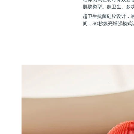
红光疗法
肌肤类型。超卫生、多
超卫生抗菌硅胶设计，
间，30秒焕亮增强模式
瑞典美肤护理
面部清洁
紧致提拉
LUNA™ 4 套装
BEAR™ 2 套装
Anti-aging massage
Microcurrent toning
补水保湿
口腔护理
LUNA™ 4 Plus
BEAR™ 2 go
UFO™ 3 套装
issa™ 4
Massage, LED heating
Microcurrent toning on-the-go
Deep facial hydration
Hybrid silicone sonic toothbrush
FAQ™ 抗老护理
LUNA™ 4 Men
BEAR™ 2 eyes & lips
NEW
UFO™ 3 LED
issa™ 4 plus
For men, anti-aging massage
Microcurrent line smoothing device