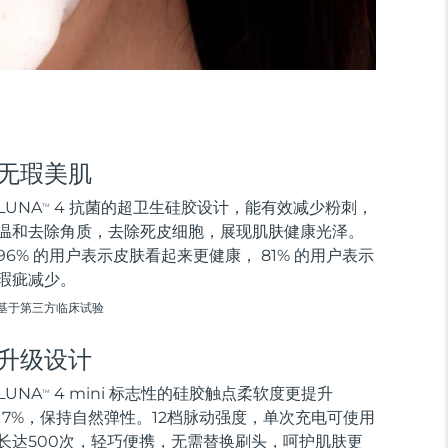
无瑕美肌
LUNA
4 抗菌的超卫生硅胶设计，能有效减少粉刺，
TM
温和去除角质，去除死皮细胞，展现肌肤健康光泽。
96% 的用户表示皮肤看起来更健康， 81% 的用户表示
瑕疵减少。
基于第三方临床试验
升级设计
LUNA
4 mini 标志性的硅胶触点柔软度更提升
TM
17%，保持自然弹性。12档脉动强度，单次充电可使用
长达500次，轻巧便携，无需替换刷头，呵护肌肤更