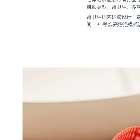
红光疗法
肌肤类型。超卫生、多
超卫生抗菌硅胶设计，
间，30秒焕亮增强模式
瑞典美肤护理
面部清洁
紧致提拉
LUNA™ 4 套装
BEAR™ 2 套装
Anti-aging massage
Microcurrent toning
补水保湿
口腔护理
LUNA™ 4 Plus
BEAR™ 2 go
UFO™ 3 套装
issa™ 4
Massage, LED heating
Microcurrent toning on-the-go
Deep facial hydration
Hybrid silicone sonic toothbrush
FAQ™ 抗老护理
LUNA™ 4 Men
BEAR™ 2 eyes & lips
NEW
UFO™ 3 LED
issa™ 4 plus
For men, anti-aging massage
Microcurrent line smoothing device