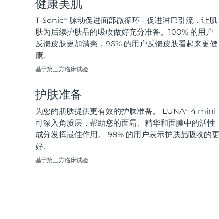
健康美肌
脱毛
FAQ™护肤品
身体护理
FAQ™护肤品
FAQ™产品
FAQ™ skincare
All FAQ™ skincare
All FAQ™ skincare
PEACH™ 2 Pro Max
BEAR™ 2 body
T-Sonic
脉动促进面部微循环 - 促进淋巴引流，让肌
TM
All hair treatments
All FAQ™ skincare
Professional IPL hair removal device
Microcurrent body toning
肤为后续护肤品的吸收做好充分准备。100% 的用户
反馈皮肤更加清爽，96% 的用户反馈皮肤看起来更健
FAQ™产品
FAQ™产品
康。
痘肌护理
FAQ™ products
眼部护理
All anti-aging treatments
All LED treatments
PEACH™ 2
LUNA™ 4 body
All toning treatments
基于第三方临床试验
ESPADA™ 2 plus
BEAR™ 2 eyes & lips
IPL hair removal
Massaging body brush
Recurring acne LED therapy
Microcurrent line smoothing device
护肤准备
PEACH™ 2 go
SUPERCHARGED™ serum
为您的肌肤提供更有效的护肤准备。 LUNA
4 mini
护发
毛孔护理
TM
ESPADA™ 2
IRIS™ 2
Travel-friendly IPL hair removal
Firming body serum
可深入角质层，帮助您的面霜、精华和面膜中的活性
LUNA™ 4 hair
KIWI™ derma
Acne treatment device
Rejuvenating eye massager
成分发挥最佳作用。 98% 的用户表示护肤品吸收的
NEW
2-in-1 LED scalp massager
Diamond microdermabrasion .
好。
PEACH™ Cooling Prep Gel
基于第三方临床试验
ESPADA™ Blemish Solution
眼部护肤
牙齿美白
Cooling IPL hair removal gel
FLIP™ play advanced
KIWI™
Concentrated acne gel
Advanced eye care treatment
issa™ Teeth Whitening Set
LED light hairbrush
Blackhead remover
Dual LED + sonic device & 18% PAP gel
更多的
ESPADA™ 设备
眼部护理设备
LUNA™ Dual-Peptide Scalp