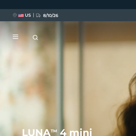
跳
转
到
主
US
8/10/26
要
内
容
新品
BREAKING NEWS
FAQ™ Pure Beauty-Tech Elixir
LUNA
4 mini
TM