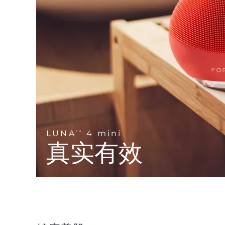
Near-infrared and red light therapy device
Smart hybrid silicone sonic toothbrush
抗老
LED治疗
LUNA™ 4 mini
面部提拉护理
FAQ™ 101
FAQ™ 201
UFO™ 3 mini
issa™ 4 smile
For young skin, T-zone
Premium anti-aging skincare
NEW
Clinical anti-aging
LED mask
Red light therapy device for young skin
Hybrid silicone sonic toothbrush
生发
LUNA™ 4 go
BEAR™ 设备
肌肤年轻化
FAQ™ 102
FAQ™ 202
UFO™ 3 go
issa™ 4 baby
For travel or gym bag
All premium facelift devices
FAQ™ 301
FAQ™ 501
Advanced clinical anti-aging
LED mask
Portable red light therapy
For ages 0-3
NEW
LED hair strengthening scalp massager
Full-Spectrum Red Light Therapy
LUNA™ 护肤
LUNA
4 mini
FAQ™ 103
TM
FAQ™ 211
保健品
面膜
issa™ Teeth Whitening Set
Premium cleansers & balm
真实有效
FAQ™ Scalp Serum
FAQ™ 502
Luxurious clinical anti-aging set
Anti-aging neck & décolleté LED mask
Rejuvenation & hydration
Dual LED + sonic device & 18% PAP gel
Scalp recovery probiotic serum
Full-Spectrum Red Light Therapy
LUNA™ 设备
专业治疗
FAQ™ P1 Primer
FAQ™ 221
UFO™ 设备
ISSA™ 设备
All facial cleansing devices
FAQ™护肤品
Manuka honey primer
Anti-aging LED hand mask
FAQ™ Red Light Serum
All deep facial hydration devices
All silicone sonic toothbrushes
All FAQ™ skincare