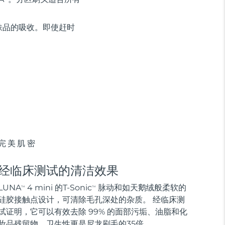
肤品的吸收。即使赶时
完美肌密
经临床测试的清洁效果
LUNA
4 mini 的T-Sonic
脉动和如天鹅绒般柔软的
TM
TM
硅胶接触点设计，可清除毛孔深处的杂质。 经临床测
试证明，它可以有效去除 99% 的面部污垢、油脂和化
妆品残留物，卫生性更是尼龙刷毛的35倍。