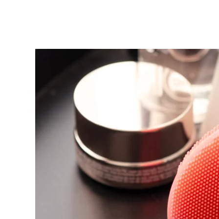
KIWI™ 皮肤护理
All acne treatment devices
All revitalizing eye massagers
Serum
issa™ Teeth Whitening Gel
Advanced pore care essentials
For healthy hair
18% PAP
护肤品
男士
全部购买
FOREO APP
关于我们