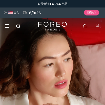
跳
查看所有FOREO产品
转
到
主
要
US
8/9/26
畅销品
内
容
新品
登录
语言
BREAKING NEWS
用户信息
English
Deutsch
Español
我的设备
FAQ™ Pure Beauty-Tech Elixir
Français
Italiano
Português
我的订单
Polski
Svenska
Русский
Türkçe
简体中文
繁體中文
我的地址
issa™ Teeth Whitening Set
我的订阅