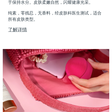
Professional IPL hair removal device
Microcurrent body toning
All hair treatments
All FAQ™ skincare
于保持水分。皮肤柔嫩自然，闪耀健康光采。
德国
预计送达日期
8/8/26
纯素，零残忍，无香料，经皮肤科医生测试，适合
FAQ™产品
FAQ™产品
痘肌护理
眼部护理
直布罗陀
所有皮肤类型。
PEACH™ 2
LUNA™ 4 body
预计送达日期
8/12/26
FAQ™ products
All anti-aging treatments
All LED treatments
ESPADA™ 2 plus
BEAR™ 2 eyes & lips
IPL hair removal
Massaging body brush
All toning treatments
了解详情
希腊
预计送达日期
8/8/26
Recurring acne LED therapy
Microcurrent line smoothing device
中国香港特别行政区
预计送达日期
8/9/26
PEACH™ 2 go
SUPERCHARGED™ serum
护发
毛孔护理
ESPADA™ 2
IRIS™ 2
Travel-friendly IPL hair removal
Firming body serum
匈牙利
LUNA™ 4 hair
预计送达日期
8/8/26
KIWI™ derma
Acne treatment device
Rejuvenating eye massager
NEW
2-in-1 LED scalp massager
Diamond microdermabrasion .
冰岛
预计送达日期
8/9/26
PEACH™ Cooling Prep Gel
ESPADA™ Blemish Solution
眼部护肤
牙齿美白
Cooling IPL hair removal gel
印度尼西亚
预计送达日期
8/6/26
FLIP™ play advanced
KIWI™
Concentrated acne gel
Advanced eye care treatment
issa™ Teeth Whitening Set
LED light hairbrush
Blackhead remover
爱尔兰
预计送达日期
8/8/26
更多的
Dual LED + sonic device & 18% PAP gel
ESPADA™ 设备
眼部护理设备
马恩岛
预计送达日期
8/10/26
LUNA™ Dual-Peptide Scalp
KIWI™ 皮肤护理
All acne treatment devices
All revitalizing eye massagers
Serum
issa™ Teeth Whitening Gel