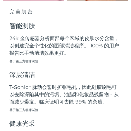
中国澳门特别行政区
预计送达日期
8/10/26
完美肌密
马来西亚
预计送达日期
8/11/26
智能测肤
马耳他
预计送达日期
8/8/26
24k 金传感器分析面部每个区域的皮肤水分含量，
以创建完全个性化的面部清洁程序。 100% 的用户
墨西哥
预计送达日期
8/12/26
报告比手动清洁效果更好。
摩纳哥
基于第三方临床试验
预计送达日期
8/9/26
深层清洁
荷兰
预计送达日期
8/8/26
T-Sonic
脉动会暂时扩张毛孔，因此硅胶刷毛可
TM
新西兰
预计送达日期
8/8/26
以去除深陷其中的污垢、油脂和化妆品残留物 - 从
而减少爆痘。临床证明可去除 99% 的杂质。
挪威
预计送达日期
8/8/26
基于第三方临床试验
阿曼
预计送达日期
8/11/26
健康光采
菲律宾
预计送达日期
8/11/26