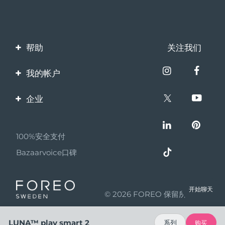
帮助
关注我们
联系我们
我的帐户
订单与运输
产品注册
企业
保修与退换货
客服支持
关于FOREO
常见问题
100%安全支付
伙伴计划
电池信息
Bazaarvoice口碑
联盟新闻
MYSA
开始聊天
© 2026 FOREO 保留所有权利
成为合作伙伴
使用条款
LUNA™ play smart 2
系列
购买