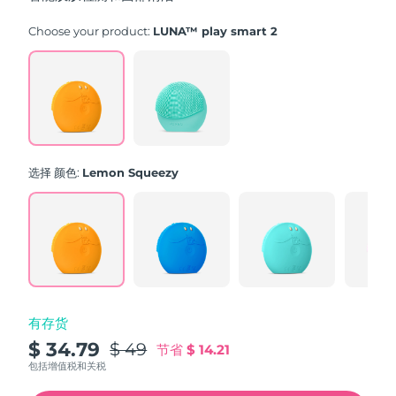
stars,
average
rating
Choose your product:
LUNA™ play smart 2
value.
Read
171
Reviews.
Same
page
link.
选择 颜色:
Lemon Squeezy
有存货
$ 34.79
$ 49
节省
$ 14.21
包括增值税和关税