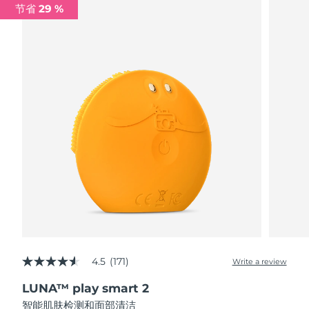
节省 29 %
阿拉伯联合酋长国
预计送达日期
8/9/26
英国
预计送达日期
8/8/26
美国
预计送达日期
8/9/26
乌兹别克斯坦
预计送达日期
8/13/26
越南
预计送达日期
8/14/26
4.5
(171)
Write a review
4.5
out
LUNA™ play smart 2
of
5
智能肌肤检测和面部清洁