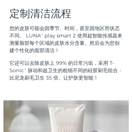
瑞典美肤护理
奥地利
预计送达日期
8/8/26
定制清洁流程
巴林
预计送达日期
8/9/26
您的皮肤可能会因季节、时间，甚至因地区而状态
面部清洁
紧致提拉
不同。 LUNA
play smart 2 使用超智能传感器来
TM
比利时
预计送达日期
8/8/26
测量脸部每个区域的皮肤水分含量。然后会为您创
LUNA™ 4 套装
BEAR™ 2 套装
建个性化的面部清洁！
百慕大
预计送达日期
8/14/26
Anti-aging massage
Microcurrent toning
它还可以去除皮肤上 99% 的日常污垢，采用 T-
波斯尼亚和黑塞哥维那
预计送达日期
8/11/26
Sonic
脉动和超卫生的粗细不同的硅胶刷毛组合 -
补水保湿
口腔护理
TM
LUNA™ 4 Plus
BEAR™ 2 go
比尼龙刷毛卫生 35 倍。让护肤更智能！
文莱
预计送达日期
8/13/26
UFO™ 3 套装
issa™ 4
Massage, LED heating
Microcurrent toning on-the-go
FAQ™ 抗老护理
Deep facial hydration
Hybrid silicone sonic toothbrush
保加利亚
预计送达日期
8/8/26
NEW
LUNA™ 4 Men
BEAR™ 2 eyes & lips
加拿大
预计送达日期
8/12/26
UFO™ 3 LED
issa™ 4 plus
For men, anti-aging massage
Microcurrent line smoothing device
Near-infrared and red light therapy
Smart hybrid silicone sonic toothbrush
智利
预计送达日期
8/12/26
device
抗老
LED治疗