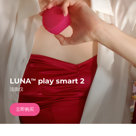
发货国家
美国
预计送达日期
8/9/26
FAQ™ Dual LED Panel
英国
预计送达日期
8/8/26
热门产品
西班牙
预计送达日期
8/8/26
澳大利亚
预计送达日期
8/11/26
法国
预计送达日期
8/8/26
LUNA
play smart 2
TM
特别优惠
畅销产品
洁面仪
德国
预计送达日期
8/8/26
加拿大
预计送达日期
8/12/26
立即购买
红光疗法
澳大利亚
预计送达日期
8/11/26