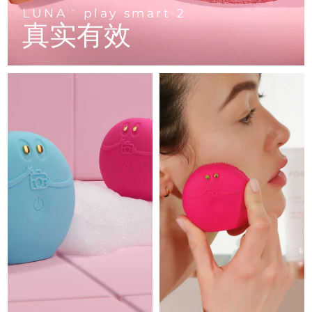
Advanced pore care essentials
以色列
预计送达日期
8/12/26
For healthy hair
LUNA
play smart 2
18% PAP
TM
护肤品
男士
真实有效
意大利
预计送达日期
8/8/26
日本
预计送达日期
8/11/26
泽西岛
预计送达日期
8/13/26
全部购买
哈萨克斯坦
预计送达日期
8/10/26
FOREO APP
科威特
预计送达日期
8/8/26
关于我们
拉脱维亚
预计送达日期
8/8/26
黎巴嫩
预计送达日期
8/9/26
立陶宛
预计送达日期
8/8/26
卢森堡
预计送达日期
8/8/26