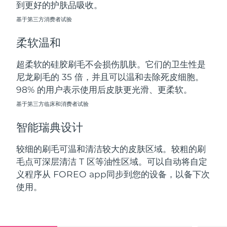
到更好的护肤品吸收。
斯洛伐克
预计送达日期
8/8/26
基于第三方消费者试验
斯洛文尼亚
预计送达日期
8/8/26
柔软温和
南非
预计送达日期
8/16/26
超柔软的硅胶刷毛不会损伤肌肤。它们的卫生性是
尼龙刷毛的 35 倍，并且可以温和去除死皮细胞。
韩国
预计送达日期
8/10/26
98% 的用户表示使用后皮肤更光滑、更柔软。
西班牙
基于第三方临床和消费者试验
预计送达日期
8/8/26
智能瑞典设计
瑞典
预计送达日期
8/8/26
较细的刷毛可温和清洁较大的皮肤区域。较粗的刷
瑞士
预计送达日期
8/8/26
毛点可深层清洁 T 区等油性区域。可以自动将自定
义程序从 FOREO app同步到您的设备，以备下次
台湾
预计送达日期
8/13/26
使用。
泰国
预计送达日期
8/12/26
土耳其
预计送达日期
8/9/26