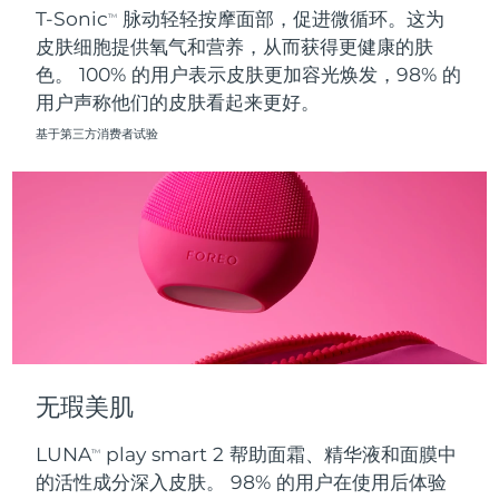
T-Sonic
脉动轻轻按摩面部，促进微循环。这为
TM
皮肤细胞提供氧气和营养，从而获得更健康的肤
波兰
预计送达日期
8/9/26
色。 100% 的用户表示皮肤更加容光焕发，98% 的
用户声称他们的皮肤看起来更好。
葡萄牙
预计送达日期
8/8/26
基于第三方消费者试验
波多黎各
预计送达日期
8/10/26
卡塔尔
预计送达日期
8/9/26
留尼汪
预计送达日期
8/13/26
罗马尼亚
预计送达日期
8/8/26
俄罗斯
预计送达日期
8/16/26
无瑕美肌
沙特阿拉伯
预计送达日期
8/9/26
LUNA
play smart 2 帮助面霜、精华液和面膜中
TM
新加坡
预计送达日期
8/10/26
的活性成分深入皮肤。 98% 的用户在使用后体验