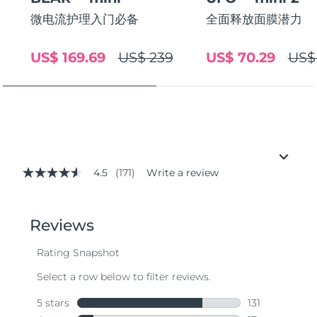
微电流护理入门必备
全面释放面膜潜力
US$ 169.69
US$ 239
US$ 70.29
US$
4.5
(171)
Write a review
4.5
out
of
5
stars,
average
rating
value.
Read
171
Reviews.
Same
page