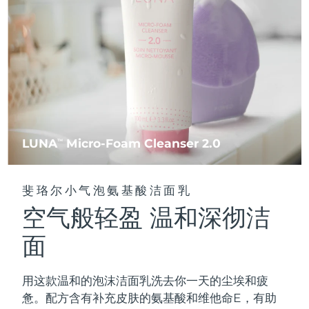
FAQ™ 101
FAQ™ 201
中国
LUNA™ 4 mini
面部提拉护理
预计送达日期
8/8/26
NEW
issa™ 4 smile
UFO™ 3 mini
Clinical anti-aging
LED mask
For young skin, T-zone
Premium anti-aging skincare
哥伦比亚
预计送达日期
8/12/26
Hybrid silicone sonic toothbrush
Red light therapy device for young skin
生发
肌肤年轻化
克罗地亚
预计送达日期
8/8/26
FAQ™ 102
FAQ™ 202
LUNA™ 4 go
BEAR™ 设备
FAQ™ 301
FAQ™ 501
issa™ 4 baby
UFO™ 3 go
Advanced clinical anti-aging
LED mask
For travel or gym bag
All premium facelift devices
NEW
塞浦路斯
预计送达日期
8/9/26
LED hair strengthening scalp massager
Full-Spectrum Red Light Therapy
For ages 0-3
Portable red light therapy
捷克
预计送达日期
8/8/26
FAQ™ 103
FAQ™ 211
LUNA
Micro-Foam Cleanser 2.0
LUNA™ 护肤
TM
保健品
FAQ™ Scalp Serum
FAQ™ 502
issa™ Teeth Whitening Set
面膜
Luxurious clinical anti-aging set
Anti-aging neck & décolleté LED mask
Premium cleansers & balm
丹麦
预计送达日期
8/8/26
Scalp recovery probiotic serum
Full-Spectrum Red Light Therapy
Dual LED + sonic device & 18% PAP gel
Rejuvenation & hydration
专业治疗
斐珞尔小气泡氨基酸洁面乳
爱沙尼亚
预计送达日期
8/8/26
空气般轻盈 温和深彻洁
FAQ™ P1 Primer
FAQ™ 221
LUNA™ 设备
FAQ™护肤品
ISSA™ 设备
UFO™ 设备
Manuka honey primer
Anti-aging LED hand mask
芬兰
FAQ™ Red Light Serum
预计送达日期
8/8/26
All facial cleansing devices
面
All FAQ™ skincare
All silicone sonic toothbrushes
All deep facial hydration devices
法国
预计送达日期
8/8/26
脱毛
身体护理
用这款温和的泡沫洁面乳洗去你一天的尘埃和疲
FAQ™护肤品
FAQ™护肤品
PEACH™ 2 Pro Max
BEAR™ 2 body
FAQ™产品
FAQ™ skincare
法属波利尼西亚
预计送达日期
8/12/26
惫。配方含有补充皮肤的氨基酸和维他命E，有助
All FAQ™ skincare
All FAQ™ skincare