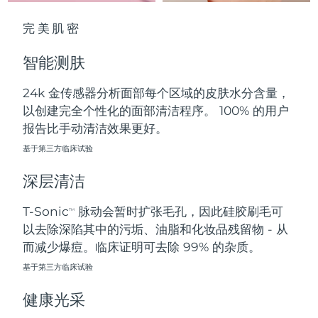
中国澳门特别行政区
预计送达日期
8/11/26
完美肌密
马来西亚
预计送达日期
8/12/26
智能测肤
马耳他
预计送达日期
8/9/26
24k 金传感器分析面部每个区域的皮肤水分含量，
以创建完全个性化的面部清洁程序。 100% 的用户
墨西哥
预计送达日期
8/13/26
报告比手动清洁效果更好。
摩纳哥
基于第三方临床试验
预计送达日期
8/10/26
深层清洁
荷兰
预计送达日期
8/9/26
T-Sonic
脉动会暂时扩张毛孔，因此硅胶刷毛可
TM
新西兰
预计送达日期
8/9/26
以去除深陷其中的污垢、油脂和化妆品残留物 - 从
而减少爆痘。临床证明可去除 99% 的杂质。
挪威
预计送达日期
8/9/26
基于第三方临床试验
阿曼
预计送达日期
8/12/26
健康光采
菲律宾
预计送达日期
8/12/26