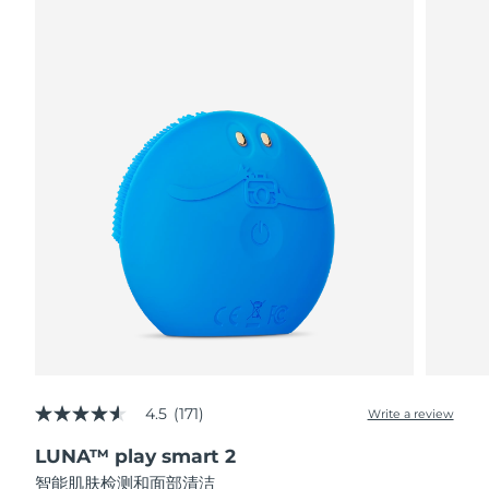
阿拉伯联合酋长国
预计送达日期
8/10/26
英国
预计送达日期
8/9/26
美国
预计送达日期
8/10/26
乌兹别克斯坦
预计送达日期
8/14/26
越南
预计送达日期
8/15/26
4.5
(171)
Write a review
4.5
out
LUNA™ play smart 2
of
5
智能肌肤检测和面部清洁