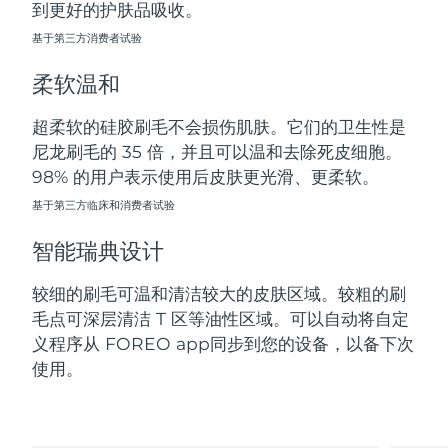
到更好的护肤品吸收。
斯洛伐克
预计送达日期
8/9/26
基于第三方消费者试验
斯洛文尼亚
预计送达日期
8/9/26
柔软温和
南非
预计送达日期
8/17/26
超柔软的硅胶刷毛不会损伤肌肤。它们的卫生性是
尼龙刷毛的 35 倍，并且可以温和去除死皮细胞。
韩国
预计送达日期
8/11/26
98% 的用户表示使用后皮肤更光滑、更柔软。
西班牙
基于第三方临床和消费者试验
预计送达日期
8/9/26
智能瑞典设计
瑞典
预计送达日期
8/9/26
较细的刷毛可温和清洁较大的皮肤区域。较粗的刷
瑞士
预计送达日期
8/9/26
毛点可深层清洁 T 区等油性区域。可以自动将自定
义程序从 FOREO app同步到您的设备，以备下次
台湾
预计送达日期
8/14/26
使用。
泰国
预计送达日期
8/13/26
土耳其
预计送达日期
8/10/26