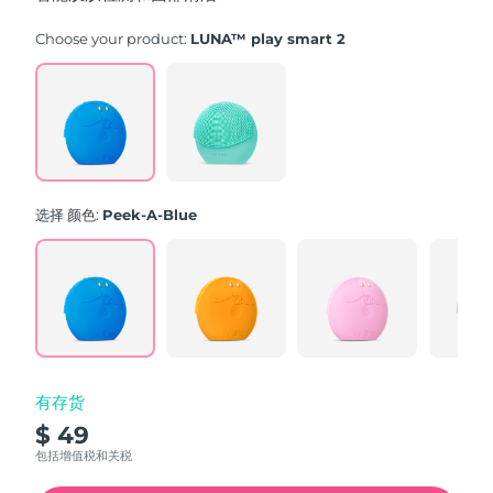
stars,
average
rating
Choose your product:
LUNA™ play smart 2
value.
Read
171
Reviews.
Same
page
link.
选择 颜色:
Peek-A-Blue
有存货
$ 49
包括增值税和关税