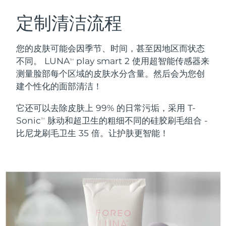
瑞典美肤护理
奥地利
预计送达日期
8/9/26
定制清洁流程
巴林
预计送达日期
8/10/26
您的皮肤可能会因季节、时间，甚至因地区而状态
面部清洁
紧致提拉
不同。 LUNA
play smart 2 使用超智能传感器来
TM
比利时
预计送达日期
8/9/26
测量脸部每个区域的皮肤水分含量。然后会为您创
LUNA™ 4 套装
BEAR™ 2 套装
建个性化的面部清洁！
百慕大
预计送达日期
8/15/26
Anti-aging massage
Microcurrent toning
它还可以去除皮肤上 99% 的日常污垢，采用 T-
波斯尼亚和黑塞哥维那
预计送达日期
8/12/26
Sonic
脉动和超卫生的粗细不同的硅胶刷毛组合 -
补水保湿
口腔护理
TM
LUNA™ 4 Plus
BEAR™ 2 go
比尼龙刷毛卫生 35 倍。让护肤更智能！
文莱
预计送达日期
8/14/26
UFO™ 3 套装
issa™ 4
Massage, LED heating
Microcurrent toning on-the-go
FAQ™ 抗老护理
Deep facial hydration
Hybrid silicone sonic toothbrush
保加利亚
预计送达日期
8/9/26
NEW
LUNA™ 4 Men
BEAR™ 2 eyes & lips
加拿大
预计送达日期
8/13/26
UFO™ 3 LED
issa™ 4 plus
For men, anti-aging massage
Microcurrent line smoothing device
Near-infrared and red light therapy
Smart hybrid silicone sonic toothbrush
智利
预计送达日期
8/13/26
device
抗老
LED治疗