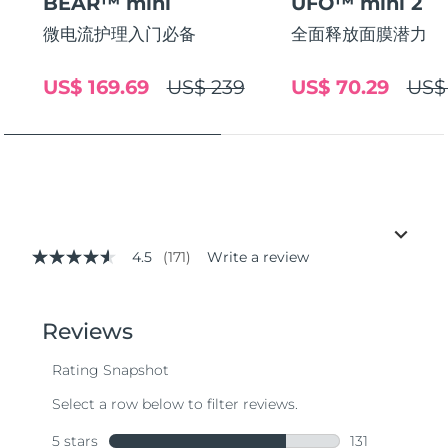
BEAR™ mini
UFO™ mini 2
微电流护理入门必备
全面释放面膜潜力
US$ 169.69
US$ 239
US$ 70.29
US$
4.5
(171)
Write a review
4.5
out
of
5
stars,
average
rating
value.
Read
171
Reviews.
Same