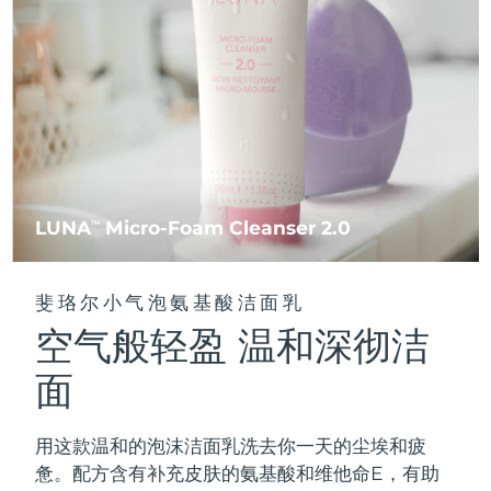
FAQ™ 101
FAQ™ 201
中国
LUNA™ 4 mini
面部提拉护理
预计送达日期
8/9/26
NEW
issa™ 4 smile
UFO™ 3 mini
Clinical anti-aging
LED mask
For young skin, T-zone
Premium anti-aging skincare
哥伦比亚
预计送达日期
8/13/26
Hybrid silicone sonic toothbrush
Red light therapy device for young skin
生发
肌肤年轻化
克罗地亚
预计送达日期
8/9/26
FAQ™ 102
FAQ™ 202
LUNA™ 4 go
BEAR™ 设备
FAQ™ 301
FAQ™ 501
issa™ 4 baby
UFO™ 3 go
Advanced clinical anti-aging
LED mask
For travel or gym bag
All premium facelift devices
NEW
塞浦路斯
预计送达日期
8/10/26
LED hair strengthening scalp massager
Full-Spectrum Red Light Therapy
For ages 0-3
Portable red light therapy
捷克
预计送达日期
8/9/26
FAQ™ 103
FAQ™ 211
LUNA
Micro-Foam Cleanser 2.0
LUNA™ 护肤
TM
保健品
FAQ™ Scalp Serum
FAQ™ 502
issa™ Teeth Whitening Set
面膜
Luxurious clinical anti-aging set
Anti-aging neck & décolleté LED mask
Premium cleansers & balm
丹麦
预计送达日期
8/9/26
Scalp recovery probiotic serum
Full-Spectrum Red Light Therapy
Dual LED + sonic device & 18% PAP gel
Rejuvenation & hydration
专业治疗
斐珞尔小气泡氨基酸洁面乳
爱沙尼亚
预计送达日期
8/9/26
空气般轻盈 温和深彻洁
FAQ™ P1 Primer
FAQ™ 221
LUNA™ 设备
FAQ™护肤品
ISSA™ 设备
UFO™ 设备
Manuka honey primer
Anti-aging LED hand mask
芬兰
FAQ™ Red Light Serum
预计送达日期
8/9/26
All facial cleansing devices
面
All FAQ™ skincare
All silicone sonic toothbrushes
All deep facial hydration devices
法国
预计送达日期
8/9/26
脱毛
身体护理
用这款温和的泡沫洁面乳洗去你一天的尘埃和疲
FAQ™护肤品
FAQ™护肤品
PEACH™ 2 Pro Max
BEAR™ 2 body
FAQ™产品
FAQ™ skincare
法属波利尼西亚
预计送达日期
8/13/26
惫。配方含有补充皮肤的氨基酸和维他命E，有助
All FAQ™ skincare
All FAQ™ skincare