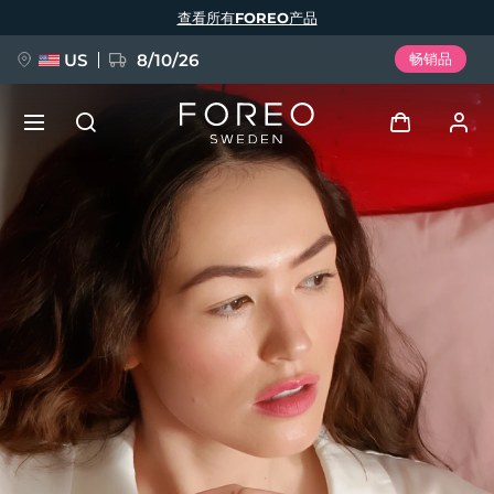
跳
查看所有FOREO产品
转
到
主
要
US
8/10/26
畅销品
内
容
新品
登录
语言
BREAKING NEWS
用户信息
English
Deutsch
Español
我的设备
FAQ™ Pure Beauty-Tech Elixir
Français
Italiano
Português
我的订单
Polski
Svenska
Русский
Türkçe
简体中文
繁體中文
我的地址
issa™ Teeth Whitening Set
我的订阅