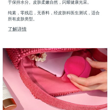
Professional IPL hair removal device
Microcurrent body toning
All hair treatments
All FAQ™ skincare
于保持水分。皮肤柔嫩自然，闪耀健康光采。
德国
预计送达日期
8/9/26
纯素，零残忍，无香料，经皮肤科医生测试，适合
FAQ™产品
FAQ™产品
痘肌护理
眼部护理
直布罗陀
所有皮肤类型。
PEACH™ 2
LUNA™ 4 body
预计送达日期
8/13/26
FAQ™ products
All anti-aging treatments
All LED treatments
ESPADA™ 2 plus
BEAR™ 2 eyes & lips
IPL hair removal
Massaging body brush
All toning treatments
了解详情
希腊
预计送达日期
8/9/26
Recurring acne LED therapy
Microcurrent line smoothing device
中国香港特别行政区
预计送达日期
8/10/26
PEACH™ 2 go
SUPERCHARGED™ serum
护发
毛孔护理
ESPADA™ 2
IRIS™ 2
Travel-friendly IPL hair removal
Firming body serum
匈牙利
LUNA™ 4 hair
预计送达日期
8/9/26
KIWI™ derma
Acne treatment device
Rejuvenating eye massager
NEW
2-in-1 LED scalp massager
Diamond microdermabrasion .
冰岛
预计送达日期
8/10/26
PEACH™ Cooling Prep Gel
ESPADA™ Blemish Solution
眼部护肤
牙齿美白
Cooling IPL hair removal gel
印度尼西亚
预计送达日期
8/7/26
FLIP™ play advanced
KIWI™
Concentrated acne gel
Advanced eye care treatment
issa™ Teeth Whitening Set
LED light hairbrush
Blackhead remover
爱尔兰
预计送达日期
8/9/26
更多的
Dual LED + sonic device & 18% PAP gel
ESPADA™ 设备
眼部护理设备
马恩岛
预计送达日期
8/11/26
LUNA™ Dual-Peptide Scalp
KIWI™ 皮肤护理
All acne treatment devices
All revitalizing eye massagers
Serum
issa™ Teeth Whitening Gel