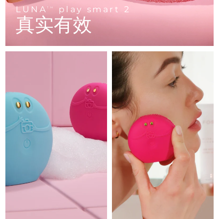
Advanced pore care essentials
以色列
预计送达日期
8/13/26
For healthy hair
LUNA
play smart 2
18% PAP
TM
护肤品
男士
真实有效
意大利
预计送达日期
8/9/26
日本
预计送达日期
8/12/26
泽西岛
预计送达日期
8/14/26
全部购买
哈萨克斯坦
预计送达日期
8/11/26
FOREO APP
科威特
预计送达日期
8/9/26
关于我们
拉脱维亚
预计送达日期
8/9/26
黎巴嫩
预计送达日期
8/10/26
立陶宛
预计送达日期
8/9/26
卢森堡
预计送达日期
8/9/26