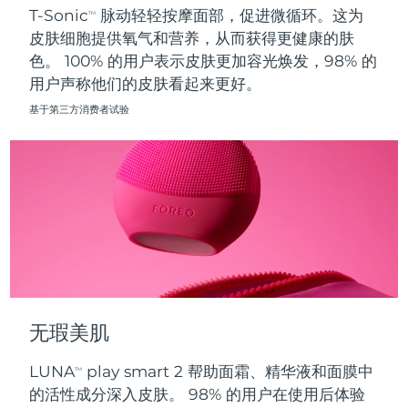
T-Sonic
脉动轻轻按摩面部，促进微循环。这为
TM
皮肤细胞提供氧气和营养，从而获得更健康的肤
波兰
预计送达日期
8/10/26
色。 100% 的用户表示皮肤更加容光焕发，98% 的
用户声称他们的皮肤看起来更好。
葡萄牙
预计送达日期
8/9/26
基于第三方消费者试验
波多黎各
预计送达日期
8/11/26
卡塔尔
预计送达日期
8/10/26
留尼汪
预计送达日期
8/14/26
罗马尼亚
预计送达日期
8/9/26
俄罗斯
预计送达日期
8/17/26
无瑕美肌
沙特阿拉伯
预计送达日期
8/10/26
LUNA
play smart 2 帮助面霜、精华液和面膜中
TM
新加坡
预计送达日期
8/11/26
的活性成分深入皮肤。 98% 的用户在使用后体验