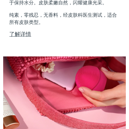
Professional IPL hair removal device
Microcurrent body toning
All hair treatments
All FAQ™ skincare
于保持水分。皮肤柔嫩自然，闪耀健康光采。
德国
预计送达日期
8/10/26
纯素，零残忍，无香料，经皮肤科医生测试，适合
FAQ™产品
FAQ™产品
痘肌护理
眼部护理
直布罗陀
所有皮肤类型。
PEACH™ 2
LUNA™ 4 body
预计送达日期
8/14/26
FAQ™ products
All anti-aging treatments
All LED treatments
ESPADA™ 2 plus
BEAR™ 2 eyes & lips
IPL hair removal
Massaging body brush
All toning treatments
了解详情
希腊
预计送达日期
8/10/26
Recurring acne LED therapy
Microcurrent line smoothing device
中国香港特别行政区
预计送达日期
8/11/26
PEACH™ 2 go
SUPERCHARGED™ serum
护发
毛孔护理
ESPADA™ 2
IRIS™ 2
Travel-friendly IPL hair removal
Firming body serum
匈牙利
LUNA™ 4 hair
预计送达日期
8/10/26
KIWI™ derma
Acne treatment device
Rejuvenating eye massager
NEW
2-in-1 LED scalp massager
Diamond microdermabrasion .
冰岛
预计送达日期
8/11/26
PEACH™ Cooling Prep Gel
ESPADA™ Blemish Solution
眼部护肤
牙齿美白
Cooling IPL hair removal gel
印度尼西亚
预计送达日期
8/8/26
FLIP™ play advanced
KIWI™
Concentrated acne gel
Advanced eye care treatment
issa™ Teeth Whitening Set
LED light hairbrush
Blackhead remover
爱尔兰
预计送达日期
8/10/26
更多的
Dual LED + sonic device & 18% PAP gel
ESPADA™ 设备
眼部护理设备
马恩岛
预计送达日期
8/12/26
LUNA™ Dual-Peptide Scalp
KIWI™ 皮肤护理
All acne treatment devices
All revitalizing eye massagers
Serum
issa™ Teeth Whitening Gel