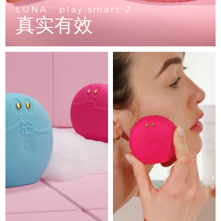
Advanced pore care essentials
以色列
预计送达日期
8/14/26
For healthy hair
LUNA
play smart 2
18% PAP
TM
护肤品
男士
真实有效
意大利
预计送达日期
8/10/26
日本
预计送达日期
8/13/26
泽西岛
预计送达日期
8/15/26
全部购买
哈萨克斯坦
预计送达日期
8/12/26
FOREO APP
科威特
预计送达日期
8/10/26
关于我们
拉脱维亚
预计送达日期
8/10/26
黎巴嫩
预计送达日期
8/11/26
立陶宛
预计送达日期
8/10/26
卢森堡
预计送达日期
8/10/26