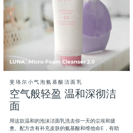
FAQ™ 101
FAQ™ 201
中国
LUNA™ 4 mini
面部提拉护理
预计送达日期
8/10/26
NEW
issa™ 4 smile
UFO™ 3 mini
Clinical anti-aging
LED mask
For young skin, T-zone
Premium anti-aging skincare
哥伦比亚
预计送达日期
8/14/26
Hybrid silicone sonic toothbrush
Red light therapy device for young skin
生发
肌肤年轻化
克罗地亚
预计送达日期
8/10/26
FAQ™ 102
FAQ™ 202
LUNA™ 4 go
BEAR™ 设备
FAQ™ 301
FAQ™ 501
issa™ 4 baby
UFO™ 3 go
Advanced clinical anti-aging
LED mask
For travel or gym bag
All premium facelift devices
NEW
塞浦路斯
预计送达日期
8/11/26
LED hair strengthening scalp massager
Full-Spectrum Red Light Therapy
For ages 0-3
Portable red light therapy
捷克
预计送达日期
8/10/26
FAQ™ 103
FAQ™ 211
LUNA
Micro-Foam Cleanser 2.0
LUNA™ 护肤
TM
保健品
FAQ™ Scalp Serum
FAQ™ 502
issa™ Teeth Whitening Set
面膜
Luxurious clinical anti-aging set
Anti-aging neck & décolleté LED mask
Premium cleansers & balm
丹麦
预计送达日期
8/10/26
Scalp recovery probiotic serum
Full-Spectrum Red Light Therapy
Dual LED + sonic device & 18% PAP gel
Rejuvenation & hydration
专业治疗
斐珞尔小气泡氨基酸洁面乳
爱沙尼亚
预计送达日期
8/10/26
空气般轻盈 温和深彻洁
FAQ™ P1 Primer
FAQ™ 221
LUNA™ 设备
FAQ™护肤品
ISSA™ 设备
UFO™ 设备
Manuka honey primer
Anti-aging LED hand mask
芬兰
FAQ™ Red Light Serum
预计送达日期
8/10/26
All facial cleansing devices
面
All FAQ™ skincare
All silicone sonic toothbrushes
All deep facial hydration devices
法国
预计送达日期
8/10/26
脱毛
身体护理
用这款温和的泡沫洁面乳洗去你一天的尘埃和疲
FAQ™护肤品
FAQ™护肤品
PEACH™ 2 Pro Max
BEAR™ 2 body
FAQ™产品
FAQ™ skincare
法属波利尼西亚
预计送达日期
8/14/26
惫。配方含有补充皮肤的氨基酸和维他命E，有助
All FAQ™ skincare
All FAQ™ skincare