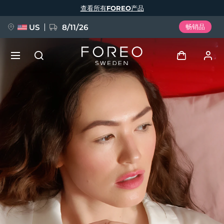
跳
查看所有FOREO产品
转
到
主
要
US
8/11/26
畅销品
内
容
新品
登录
语言
BREAKING NEWS
用户信息
English
Deutsch
Español
我的设备
FAQ™ Pure Beauty-Tech Elixir
Français
Italiano
Português
我的订单
Polski
Svenska
Русский
Türkçe
简体中文
繁體中文
我的地址
issa™ Teeth Whitening Set
我的订阅