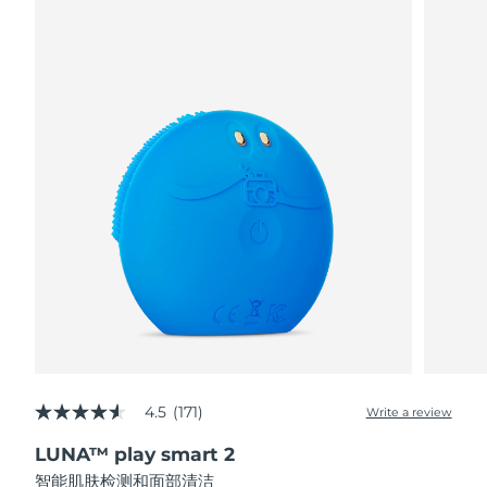
阿拉伯联合酋长国
预计送达日期
8/11/26
英国
预计送达日期
8/10/26
美国
预计送达日期
8/11/26
乌兹别克斯坦
预计送达日期
8/15/26
越南
预计送达日期
8/16/26
4.5
(171)
Write a review
4.5
out
LUNA™ play smart 2
of
5
智能肌肤检测和面部清洁