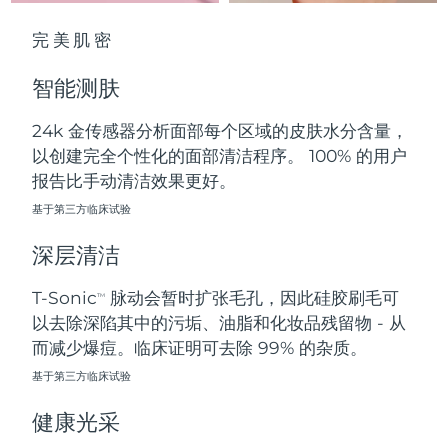
中国澳门特别行政区
预计送达日期
8/12/26
完美肌密
马来西亚
预计送达日期
8/13/26
智能测肤
马耳他
预计送达日期
8/10/26
24k 金传感器分析面部每个区域的皮肤水分含量，
以创建完全个性化的面部清洁程序。 100% 的用户
墨西哥
预计送达日期
8/14/26
报告比手动清洁效果更好。
摩纳哥
基于第三方临床试验
预计送达日期
8/11/26
深层清洁
荷兰
预计送达日期
8/10/26
T-Sonic
脉动会暂时扩张毛孔，因此硅胶刷毛可
TM
新西兰
预计送达日期
8/10/26
以去除深陷其中的污垢、油脂和化妆品残留物 - 从
而减少爆痘。临床证明可去除 99% 的杂质。
挪威
预计送达日期
8/10/26
基于第三方临床试验
阿曼
预计送达日期
8/13/26
健康光采
菲律宾
预计送达日期
8/13/26