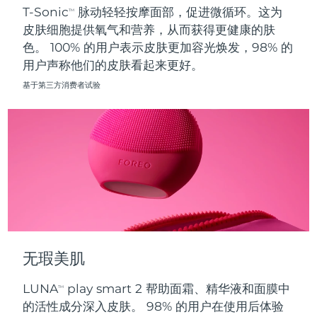
T-Sonic
脉动轻轻按摩面部，促进微循环。这为
TM
皮肤细胞提供氧气和营养，从而获得更健康的肤
波兰
预计送达日期
8/11/26
色。 100% 的用户表示皮肤更加容光焕发，98% 的
用户声称他们的皮肤看起来更好。
葡萄牙
预计送达日期
8/10/26
基于第三方消费者试验
波多黎各
预计送达日期
8/12/26
卡塔尔
预计送达日期
8/11/26
留尼汪
预计送达日期
8/15/26
罗马尼亚
预计送达日期
8/10/26
俄罗斯
预计送达日期
8/18/26
无瑕美肌
沙特阿拉伯
预计送达日期
8/11/26
LUNA
play smart 2 帮助面霜、精华液和面膜中
TM
新加坡
预计送达日期
8/12/26
的活性成分深入皮肤。 98% 的用户在使用后体验