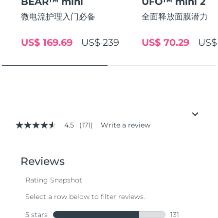
BEAR™ mini
UFO™ mini 2
微电流护理入门必备
全面释放面膜潜力
US$ 169.69
US$ 239
US$ 70.29
US$
4.5
(171)
Write a review
4.5
out
of
5
stars,
average
rating
value.
Read
171
Reviews.
Same