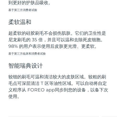
到更好的护肤品吸收。
斯洛伐克
预计送达日期
8/10/26
基于第三方消费者试验
斯洛文尼亚
预计送达日期
8/10/26
柔软温和
南非
预计送达日期
8/18/26
超柔软的硅胶刷毛不会损伤肌肤。它们的卫生性是
尼龙刷毛的 35 倍，并且可以温和去除死皮细胞。
韩国
预计送达日期
8/12/26
98% 的用户表示使用后皮肤更光滑、更柔软。
西班牙
基于第三方临床和消费者试验
预计送达日期
8/10/26
智能瑞典设计
瑞典
预计送达日期
8/10/26
较细的刷毛可温和清洁较大的皮肤区域。较粗的刷
瑞士
预计送达日期
8/10/26
毛点可深层清洁 T 区等油性区域。可以自动将自定
义程序从 FOREO app同步到您的设备，以备下次
台湾
预计送达日期
8/15/26
使用。
泰国
预计送达日期
8/14/26
土耳其
预计送达日期
8/11/26