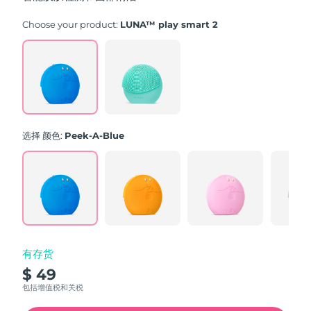
stars,
average
rating
Choose your product:
LUNA™ play smart 2
value.
Read
171
Reviews.
Same
page
link.
选择 颜色:
Peek-A-Blue
有存货
$ 49
包括增值税和关税