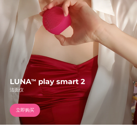
发货国家
美国
预计送达日期
8/11/26
FAQ™ Dual LED Panel
英国
预计送达日期
8/10/26
热门产品
西班牙
预计送达日期
8/10/26
澳大利亚
预计送达日期
8/13/26
法国
预计送达日期
8/10/26
LUNA
play smart 2
TM
特别优惠
畅销产品
洁面仪
德国
预计送达日期
8/10/26
加拿大
预计送达日期
8/14/26
立即购买
红光疗法
澳大利亚
预计送达日期
8/13/26