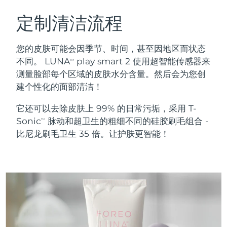
瑞典美肤护理
奥地利
预计送达日期
8/10/26
定制清洁流程
巴林
预计送达日期
8/11/26
您的皮肤可能会因季节、时间，甚至因地区而状态
面部清洁
紧致提拉
不同。 LUNA
play smart 2 使用超智能传感器来
TM
比利时
预计送达日期
8/10/26
测量脸部每个区域的皮肤水分含量。然后会为您创
LUNA™ 4 套装
BEAR™ 2 套装
建个性化的面部清洁！
百慕大
预计送达日期
8/16/26
Anti-aging massage
Microcurrent toning
它还可以去除皮肤上 99% 的日常污垢，采用 T-
波斯尼亚和黑塞哥维那
预计送达日期
8/13/26
Sonic
脉动和超卫生的粗细不同的硅胶刷毛组合 -
补水保湿
口腔护理
TM
LUNA™ 4 Plus
BEAR™ 2 go
比尼龙刷毛卫生 35 倍。让护肤更智能！
文莱
预计送达日期
8/15/26
UFO™ 3 套装
issa™ 4
Massage, LED heating
Microcurrent toning on-the-go
FAQ™ 抗老护理
Deep facial hydration
Hybrid silicone sonic toothbrush
保加利亚
预计送达日期
8/10/26
NEW
LUNA™ 4 Men
BEAR™ 2 eyes & lips
加拿大
预计送达日期
8/14/26
UFO™ 3 LED
issa™ 4 plus
For men, anti-aging massage
Microcurrent line smoothing device
Near-infrared and red light therapy
Smart hybrid silicone sonic toothbrush
智利
预计送达日期
8/14/26
device
抗老
LED治疗