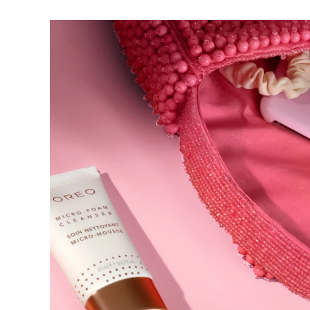
脱毛
FAQ™护肤品
身体护理
FAQ™护肤品
FAQ™产品
FAQ™ skincare
All FAQ™ skincare
All FAQ™ skincare
PEACH™ 2 Pro Max
BEAR™ 2 body
All hair treatments
All FAQ™ skincare
Professional IPL hair removal device
Microcurrent body toning
FAQ™产品
FAQ™产品
痘肌护理
FAQ™ products
眼部护理
All anti-aging treatments
All LED treatments
PEACH™ 2
LUNA™ 4 body
All toning treatments
ESPADA™ 2 plus
BEAR™ 2 eyes & lips
IPL hair removal
Massaging body brush
Recurring acne LED therapy
Microcurrent line smoothing device
PEACH™ 2 go
SUPERCHARGED™ serum
护发
毛孔护理
ESPADA™ 2
IRIS™ 2
Travel-friendly IPL hair removal
Firming body serum
LUNA™ 4 hair
KIWI™ derma
Acne treatment device
Rejuvenating eye massager
NEW
2-in-1 LED scalp massager
Diamond microdermabrasion .
PEACH™ Cooling Prep Gel
ESPADA™ Blemish Solution
眼部护肤
牙齿美白
Cooling IPL hair removal gel
FLIP™ play advanced
KIWI™
Concentrated acne gel
Advanced eye care treatment
issa™ Teeth Whitening Set
LED light hairbrush
Blackhead remover
Dual LED + sonic device & 18% PAP gel
更多的
ESPADA™ 设备
眼部护理设备
LUNA™ Dual-Peptide Scalp