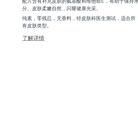
配方含有补充皮肤的氨基酸和维他命E，有助于保持
Near-infrared and red light therapy device
Smart hybrid silicone sonic toothbrush
分。皮肤柔嫩自然，闪耀健康光采。
抗老
LED治疗
纯素，零残忍，无香料，经皮肤科医生测试，适合所
LUNA™ 4 mini
面部提拉护理
FAQ™ 101
FAQ™ 201
有皮肤类型。
UFO™ 3 mini
issa™ 4 smile
For young skin, T-zone
Premium anti-aging skincare
NEW
Clinical anti-aging
LED mask
Red light therapy device for young skin
Hybrid silicone sonic toothbrush
了解详情
生发
LUNA™ 4 go
BEAR™ 设备
肌肤年轻化
FAQ™ 102
FAQ™ 202
UFO™ 3 go
issa™ 4 baby
For travel or gym bag
All premium facelift devices
FAQ™ 301
FAQ™ 501
Advanced clinical anti-aging
LED mask
Portable red light therapy
For ages 0-3
NEW
LED hair strengthening scalp massager
Full-Spectrum Red Light Therapy
LUNA™ 护肤
FAQ™ 103
FAQ™ 211
保健品
面膜
issa™ Teeth Whitening Set
Premium cleansers & balm
FAQ™ Scalp Serum
FAQ™ 502
Luxurious clinical anti-aging set
Anti-aging neck & décolleté LED mask
Rejuvenation & hydration
Dual LED + sonic device & 18% PAP gel
Scalp recovery probiotic serum
Full-Spectrum Red Light Therapy
LUNA™ 设备
专业治疗
FAQ™ P1 Primer
FAQ™ 221
UFO™ 设备
ISSA™ 设备
All facial cleansing devices
FAQ™护肤品
Manuka honey primer
Anti-aging LED hand mask
FAQ™ Red Light Serum
All deep facial hydration devices
All silicone sonic toothbrushes
All FAQ™ skincare