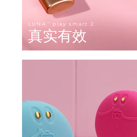
KIWI™ 皮肤护理
All acne treatment devices
All revitalizing eye massagers
Serum
issa™ Teeth Whitening Gel
Advanced pore care essentials
For healthy hair
18% PAP
护肤品
男士
LUNA
play smart 2
TM
真实有效
全部购买
FOREO APP
关于我们