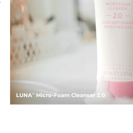
水
LUNA
Micro-Foam Cleanser 2.0
TM