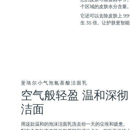
红光疗法
个区域的皮肤水分含量
它还可以去除皮肤上 99%
生 35 倍。让护肤更智
瑞典美肤护理
面部清洁
紧致提拉
LUNA™ 4 套装
BEAR™ 2 套装
Anti-aging massage
Microcurrent toning
斐珞尔小气泡氨基酸洁面乳
空气般轻盈 温和深彻
补水保湿
口腔护理
LUNA™ 4 Plus
BEAR™ 2 go
UFO™ 3 套装
issa™ 4
Massage, LED heating
Microcurrent toning on-the-go
洁面
Deep facial hydration
Hybrid silicone sonic toothbrush
FAQ™ 抗老护理
LUNA™ 4 Men
BEAR™ 2 eyes & lips
用这款温和的泡沫洁面乳洗去你一天的尘埃和疲惫。
NEW
UFO™ 3 LED
issa™ 4 plus
For men, anti-aging massage
Microcurrent line smoothing device