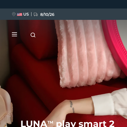
跳
转
到
主
US
8/10/26
要
内
容
新品
BREAKING NEWS
FAQ™ Pure Beauty-Tech Elixir
LUNA
play smart 2
TM