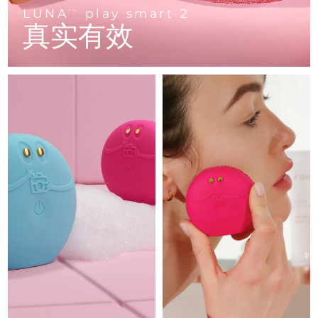
Advanced pore care essentials
以色列
预计送达日期
8/16/26
For healthy hair
LUNA
play smart 2
18% PAP
TM
护肤品
男士
真实有效
意大利
预计送达日期
8/12/26
日本
预计送达日期
8/15/26
泽西岛
预计送达日期
8/17/26
全部购买
哈萨克斯坦
预计送达日期
8/14/26
FOREO APP
科威特
预计送达日期
8/12/26
关于我们
拉脱维亚
预计送达日期
8/12/26
黎巴嫩
预计送达日期
8/13/26
立陶宛
预计送达日期
8/12/26
卢森堡
预计送达日期
8/12/26