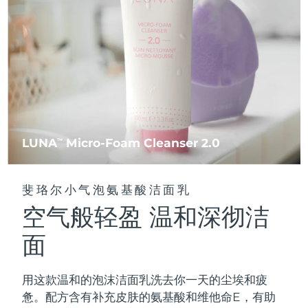
FAQ™ 101
FAQ™ 201
中国
LUNA™ 4 mini
面部提拉护理
预计送达日期
8/12/26
NEW
issa™ 4 smile
UFO™ 3 mini
Clinical anti-aging
LED mask
For young skin, T-zone
Premium anti-aging skincare
哥伦比亚
预计送达日期
8/16/26
Hybrid silicone sonic toothbrush
Red light therapy device for young skin
生发
肌肤年轻化
克罗地亚
预计送达日期
8/12/26
FAQ™ 102
FAQ™ 202
LUNA™ 4 go
BEAR™ 设备
FAQ™ 301
FAQ™ 501
issa™ 4 baby
UFO™ 3 go
Advanced clinical anti-aging
LED mask
For travel or gym bag
All premium facelift devices
NEW
塞浦路斯
预计送达日期
8/13/26
LED hair strengthening scalp massager
Full-Spectrum Red Light Therapy
For ages 0-3
Portable red light therapy
捷克
预计送达日期
8/12/26
FAQ™ 103
FAQ™ 211
LUNA
Micro-Foam Cleanser 2.0
LUNA™ 护肤
TM
保健品
FAQ™ Scalp Serum
FAQ™ 502
issa™ Teeth Whitening Set
面膜
Luxurious clinical anti-aging set
Anti-aging neck & décolleté LED mask
Premium cleansers & balm
丹麦
预计送达日期
8/12/26
Scalp recovery probiotic serum
Full-Spectrum Red Light Therapy
Dual LED + sonic device & 18% PAP gel
Rejuvenation & hydration
专业治疗
斐珞尔小气泡氨基酸洁面乳
爱沙尼亚
预计送达日期
8/12/26
空气般轻盈 温和深彻洁
FAQ™ P1 Primer
FAQ™ 221
LUNA™ 设备
FAQ™护肤品
ISSA™ 设备
UFO™ 设备
Manuka honey primer
Anti-aging LED hand mask
芬兰
FAQ™ Red Light Serum
预计送达日期
8/12/26
All facial cleansing devices
面
All FAQ™ skincare
All silicone sonic toothbrushes
All deep facial hydration devices
法国
预计送达日期
8/12/26
脱毛
身体护理
用这款温和的泡沫洁面乳洗去你一天的尘埃和疲
FAQ™护肤品
FAQ™护肤品
PEACH™ 2 Pro Max
BEAR™ 2 body
FAQ™产品
FAQ™ skincare
法属波利尼西亚
预计送达日期
8/16/26
惫。配方含有补充皮肤的氨基酸和维他命E，有助
All FAQ™ skincare
All FAQ™ skincare