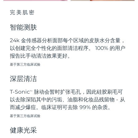
中国澳门特别行政区
预计送达日期
8/14/26
完美肌密
马来西亚
预计送达日期
8/15/26
智能测肤
马耳他
预计送达日期
8/12/26
24k 金传感器分析面部每个区域的皮肤水分含量，
以创建完全个性化的面部清洁程序。 100% 的用户
墨西哥
预计送达日期
8/16/26
报告比手动清洁效果更好。
摩纳哥
基于第三方临床试验
预计送达日期
8/13/26
深层清洁
荷兰
预计送达日期
8/12/26
T-Sonic
脉动会暂时扩张毛孔，因此硅胶刷毛可
TM
新西兰
预计送达日期
8/12/26
以去除深陷其中的污垢、油脂和化妆品残留物 - 从
而减少爆痘。临床证明可去除 99% 的杂质。
挪威
预计送达日期
8/12/26
基于第三方临床试验
阿曼
预计送达日期
8/15/26
健康光采
菲律宾
预计送达日期
8/15/26