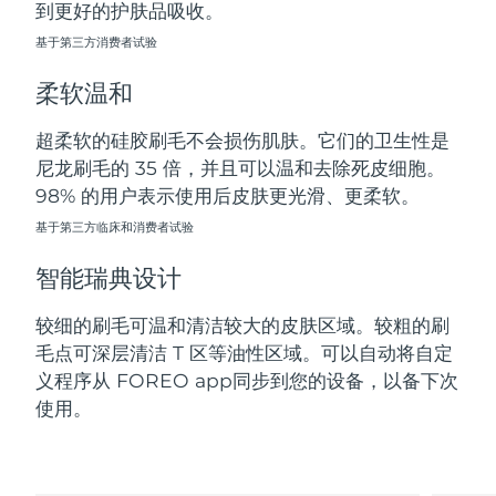
到更好的护肤品吸收。
斯洛伐克
预计送达日期
8/12/26
基于第三方消费者试验
斯洛文尼亚
预计送达日期
8/12/26
柔软温和
南非
预计送达日期
8/20/26
超柔软的硅胶刷毛不会损伤肌肤。它们的卫生性是
尼龙刷毛的 35 倍，并且可以温和去除死皮细胞。
韩国
预计送达日期
8/14/26
98% 的用户表示使用后皮肤更光滑、更柔软。
西班牙
基于第三方临床和消费者试验
预计送达日期
8/12/26
智能瑞典设计
瑞典
预计送达日期
8/12/26
较细的刷毛可温和清洁较大的皮肤区域。较粗的刷
瑞士
预计送达日期
8/12/26
毛点可深层清洁 T 区等油性区域。可以自动将自定
义程序从 FOREO app同步到您的设备，以备下次
台湾
预计送达日期
8/17/26
使用。
泰国
预计送达日期
8/16/26
土耳其
预计送达日期
8/13/26