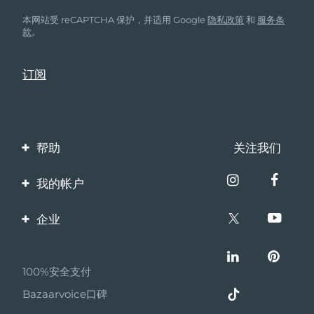
本网站受 reCAPTCHA 保护，并适用 Google
隐私政策
和
服务条
款
。
帮助
关注我们
联系我们
我的帐户
订单与运输
产品注册
企业
保修与退换货
客服支持
关于FOREO
常见问题
100%安全支付
伙伴计划
电池信息
Bazaarvoice口碑
联盟新闻