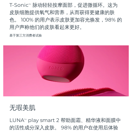
T-Sonic
脉动轻轻按摩面部，促进微循环。这为
TM
皮肤细胞提供氧气和营养，从而获得更健康的肤
波兰
预计送达日期
8/13/26
色。 100% 的用户表示皮肤更加容光焕发，98% 的
用户声称他们的皮肤看起来更好。
葡萄牙
预计送达日期
8/12/26
基于第三方消费者试验
波多黎各
预计送达日期
8/14/26
卡塔尔
预计送达日期
8/13/26
留尼汪
预计送达日期
8/17/26
罗马尼亚
预计送达日期
8/12/26
俄罗斯
预计送达日期
8/20/26
无瑕美肌
沙特阿拉伯
预计送达日期
8/13/26
LUNA
play smart 2 帮助面霜、精华液和面膜中
TM
新加坡
预计送达日期
8/14/26
的活性成分深入皮肤。 98% 的用户在使用后体验