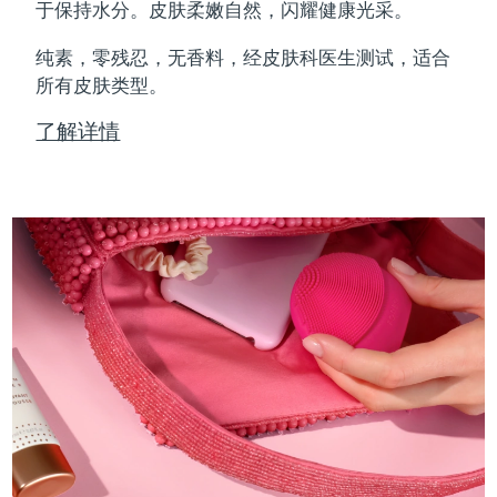
Professional IPL hair removal device
Microcurrent body toning
All hair treatments
All FAQ™ skincare
于保持水分。皮肤柔嫩自然，闪耀健康光采。
德国
预计送达日期
8/12/26
纯素，零残忍，无香料，经皮肤科医生测试，适合
FAQ™产品
FAQ™产品
痘肌护理
眼部护理
直布罗陀
所有皮肤类型。
PEACH™ 2
LUNA™ 4 body
预计送达日期
8/16/26
FAQ™ products
All anti-aging treatments
All LED treatments
ESPADA™ 2 plus
BEAR™ 2 eyes & lips
IPL hair removal
Massaging body brush
All toning treatments
了解详情
希腊
预计送达日期
8/12/26
Recurring acne LED therapy
Microcurrent line smoothing device
中国香港特别行政区
预计送达日期
8/13/26
PEACH™ 2 go
SUPERCHARGED™ serum
护发
毛孔护理
ESPADA™ 2
IRIS™ 2
Travel-friendly IPL hair removal
Firming body serum
匈牙利
LUNA™ 4 hair
预计送达日期
8/12/26
KIWI™ derma
Acne treatment device
Rejuvenating eye massager
NEW
2-in-1 LED scalp massager
Diamond microdermabrasion .
冰岛
预计送达日期
8/13/26
PEACH™ Cooling Prep Gel
ESPADA™ Blemish Solution
眼部护肤
牙齿美白
Cooling IPL hair removal gel
印度尼西亚
预计送达日期
8/10/26
FLIP™ play advanced
KIWI™
Concentrated acne gel
Advanced eye care treatment
issa™ Teeth Whitening Set
LED light hairbrush
Blackhead remover
爱尔兰
预计送达日期
8/12/26
更多的
Dual LED + sonic device & 18% PAP gel
ESPADA™ 设备
眼部护理设备
马恩岛
预计送达日期
8/14/26
LUNA™ Dual-Peptide Scalp
KIWI™ 皮肤护理
All acne treatment devices
All revitalizing eye massagers
Serum
issa™ Teeth Whitening Gel