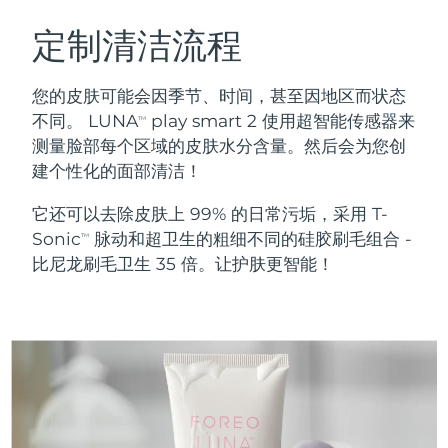
瑞典美肤护理
奥地利
预计送达日期
8/12/26
定制清洁流程
巴林
预计送达日期
8/13/26
您的皮肤可能会因季节、时间，甚至因地区而状态
面部清洁
紧致提拉
不同。 LUNA
play smart 2 使用超智能传感器来
TM
比利时
预计送达日期
8/12/26
测量脸部每个区域的皮肤水分含量。然后会为您创
LUNA™ 4 套装
BEAR™ 2 套装
建个性化的面部清洁！
百慕大
预计送达日期
8/18/26
Anti-aging massage
Microcurrent toning
它还可以去除皮肤上 99% 的日常污垢，采用 T-
波斯尼亚和黑塞哥维那
预计送达日期
8/15/26
Sonic
脉动和超卫生的粗细不同的硅胶刷毛组合 -
补水保湿
口腔护理
TM
LUNA™ 4 Plus
BEAR™ 2 go
比尼龙刷毛卫生 35 倍。让护肤更智能！
文莱
预计送达日期
8/17/26
UFO™ 3 套装
issa™ 4
Massage, LED heating
Microcurrent toning on-the-go
FAQ™ 抗老护理
Deep facial hydration
Hybrid silicone sonic toothbrush
保加利亚
预计送达日期
8/12/26
NEW
LUNA™ 4 Men
BEAR™ 2 eyes & lips
加拿大
预计送达日期
8/16/26
UFO™ 3 LED
issa™ 4 plus
For men, anti-aging massage
Microcurrent line smoothing device
Near-infrared and red light therapy
Smart hybrid silicone sonic toothbrush
智利
预计送达日期
8/16/26
device
抗老
LED治疗