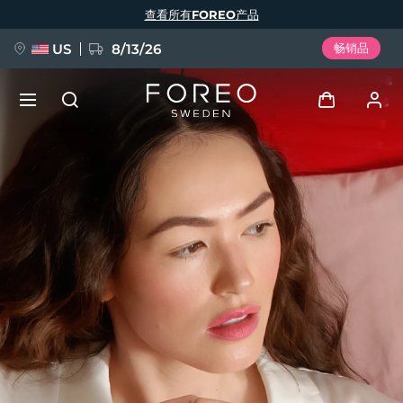
跳
查看所有FOREO产品
转
到
主
要
US
8/13/26
畅销品
内
容
新品
登录
语言
BREAKING NEWS
用户信息
English
Deutsch
Español
我的设备
FAQ™ Pure Beauty-Tech Elixir
Français
Italiano
Português
我的订单
Polski
Svenska
Русский
Türkçe
简体中文
繁體中文
我的地址
issa™ Teeth Whitening Set
我的订阅