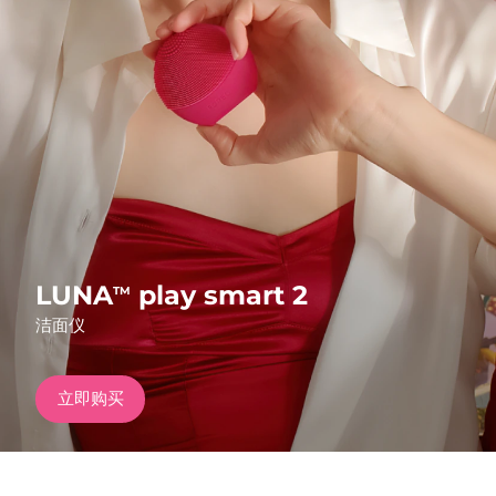
发货国家
美国
预计送达日期
8/13/26
FAQ™ Dual LED Panel
英国
预计送达日期
8/12/26
热门产品
西班牙
预计送达日期
8/12/26
澳大利亚
预计送达日期
8/15/26
法国
预计送达日期
8/12/26
LUNA
play smart 2
TM
特别优惠
畅销产品
洁面仪
德国
预计送达日期
8/12/26
加拿大
预计送达日期
8/16/26
立即购买
红光疗法
澳大利亚
预计送达日期
8/15/26