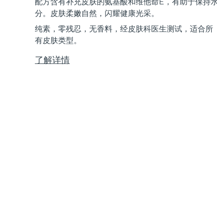
配方含有补充皮肤的氨基酸和维他命E，有助于保持
Near-infrared and red light therapy device
Smart hybrid silicone sonic toothbrush
分。皮肤柔嫩自然，闪耀健康光采。
抗老
LED治疗
纯素，零残忍，无香料，经皮肤科医生测试，适合所
LUNA™ 4 mini
面部提拉护理
FAQ™ 101
FAQ™ 201
有皮肤类型。
UFO™ 3 mini
issa™ 4 smile
For young skin, T-zone
Premium anti-aging skincare
NEW
Clinical anti-aging
LED mask
Red light therapy device for young skin
Hybrid silicone sonic toothbrush
了解详情
生发
LUNA™ 4 go
BEAR™ 设备
肌肤年轻化
FAQ™ 102
FAQ™ 202
UFO™ 3 go
issa™ 4 baby
For travel or gym bag
All premium facelift devices
FAQ™ 301
FAQ™ 501
Advanced clinical anti-aging
LED mask
Portable red light therapy
For ages 0-3
NEW
LED hair strengthening scalp massager
Full-Spectrum Red Light Therapy
LUNA™ 护肤
FAQ™ 103
FAQ™ 211
保健品
面膜
issa™ Teeth Whitening Set
Premium cleansers & balm
FAQ™ Scalp Serum
FAQ™ 502
Luxurious clinical anti-aging set
Anti-aging neck & décolleté LED mask
Rejuvenation & hydration
Dual LED + sonic device & 18% PAP gel
Scalp recovery probiotic serum
Full-Spectrum Red Light Therapy
LUNA™ 设备
专业治疗
FAQ™ P1 Primer
FAQ™ 221
UFO™ 设备
ISSA™ 设备
All facial cleansing devices
FAQ™护肤品
Manuka honey primer
Anti-aging LED hand mask
FAQ™ Red Light Serum
All deep facial hydration devices
All silicone sonic toothbrushes
All FAQ™ skincare