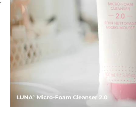
水
LUNA
Micro-Foam Cleanser 2.0
TM