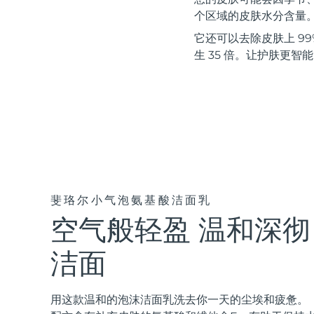
红光疗法
个区域的皮肤水分含量
它还可以去除皮肤上 99%
生 35 倍。让护肤更智
瑞典美肤护理
面部清洁
紧致提拉
LUNA™ 4 套装
BEAR™ 2 套装
Anti-aging massage
Microcurrent toning
斐珞尔小气泡氨基酸洁面乳
空气般轻盈 温和深彻
补水保湿
口腔护理
LUNA™ 4 Plus
BEAR™ 2 go
UFO™ 3 套装
issa™ 4
Massage, LED heating
Microcurrent toning on-the-go
洁面
Deep facial hydration
Hybrid silicone sonic toothbrush
FAQ™ 抗老护理
LUNA™ 4 Men
BEAR™ 2 eyes & lips
用这款温和的泡沫洁面乳洗去你一天的尘埃和疲惫。
NEW
UFO™ 3 LED
issa™ 4 plus
For men, anti-aging massage
Microcurrent line smoothing device