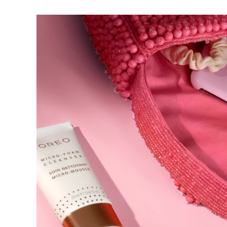
脱毛
FAQ™护肤品
身体护理
FAQ™护肤品
FAQ™产品
FAQ™ skincare
All FAQ™ skincare
All FAQ™ skincare
PEACH™ 2 Pro Max
BEAR™ 2 body
All hair treatments
All FAQ™ skincare
Professional IPL hair removal device
Microcurrent body toning
FAQ™产品
FAQ™产品
痘肌护理
FAQ™ products
眼部护理
All anti-aging treatments
All LED treatments
PEACH™ 2
LUNA™ 4 body
All toning treatments
ESPADA™ 2 plus
BEAR™ 2 eyes & lips
IPL hair removal
Massaging body brush
Recurring acne LED therapy
Microcurrent line smoothing device
PEACH™ 2 go
SUPERCHARGED™ serum
护发
毛孔护理
ESPADA™ 2
IRIS™ 2
Travel-friendly IPL hair removal
Firming body serum
LUNA™ 4 hair
KIWI™ derma
Acne treatment device
Rejuvenating eye massager
NEW
2-in-1 LED scalp massager
Diamond microdermabrasion .
PEACH™ Cooling Prep Gel
ESPADA™ Blemish Solution
眼部护肤
牙齿美白
Cooling IPL hair removal gel
FLIP™ play advanced
KIWI™
Concentrated acne gel
Advanced eye care treatment
issa™ Teeth Whitening Set
LED light hairbrush
Blackhead remover
Dual LED + sonic device & 18% PAP gel
更多的
ESPADA™ 设备
眼部护理设备
LUNA™ Dual-Peptide Scalp