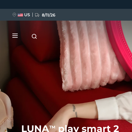
跳
转
到
主
US
8/11/26
要
内
容
新品
BREAKING NEWS
FAQ™ Pure Beauty-Tech Elixir
LUNA
play smart 2
TM