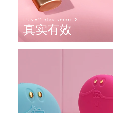
KIWI™ 皮肤护理
All acne treatment devices
All revitalizing eye massagers
Serum
issa™ Teeth Whitening Gel
Advanced pore care essentials
For healthy hair
18% PAP
护肤品
男士
LUNA
play smart 2
TM
真实有效
全部购买
FOREO APP
关于我们