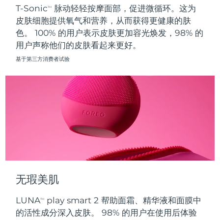
T-Sonic
脉动轻轻按摩面部，促进微循环。这为
TM
皮肤细胞提供氧气和营养，从而获得更健康的肤
波兰
预计送达日期
8/11/26
色。 100% 的用户表示皮肤更加容光焕发，98% 的
用户声称他们的皮肤看起来更好。
葡萄牙
预计送达日期
8/10/26
基于第三方消费者试验
波多黎各
预计送达日期
8/12/26
卡塔尔
预计送达日期
8/11/26
留尼汪
预计送达日期
8/15/26
罗马尼亚
预计送达日期
8/10/26
俄罗斯
预计送达日期
8/18/26
无瑕美肌
沙特阿拉伯
预计送达日期
8/11/26
LUNA
play smart 2 帮助面霜、精华液和面膜中
TM
新加坡
预计送达日期
8/12/26
的活性成分深入皮肤。 98% 的用户在使用后体验