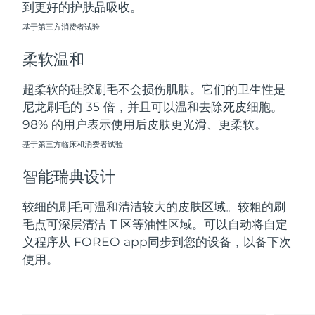
到更好的护肤品吸收。
斯洛伐克
预计送达日期
8/10/26
基于第三方消费者试验
斯洛文尼亚
预计送达日期
8/10/26
柔软温和
南非
预计送达日期
8/18/26
超柔软的硅胶刷毛不会损伤肌肤。它们的卫生性是
尼龙刷毛的 35 倍，并且可以温和去除死皮细胞。
韩国
预计送达日期
8/12/26
98% 的用户表示使用后皮肤更光滑、更柔软。
西班牙
基于第三方临床和消费者试验
预计送达日期
8/10/26
智能瑞典设计
瑞典
预计送达日期
8/10/26
较细的刷毛可温和清洁较大的皮肤区域。较粗的刷
瑞士
预计送达日期
8/10/26
毛点可深层清洁 T 区等油性区域。可以自动将自定
义程序从 FOREO app同步到您的设备，以备下次
台湾
预计送达日期
8/15/26
使用。
泰国
预计送达日期
8/14/26
土耳其
预计送达日期
8/11/26