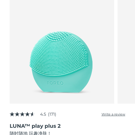
阿拉伯联合酋长国
预计送达日期
8/11/26
英国
预计送达日期
8/10/26
美国
预计送达日期
8/11/26
乌兹别克斯坦
预计送达日期
8/15/26
越南
预计送达日期
8/16/26
4.5
(171)
Write a review
4.5
out
LUNA™ play plus 2
of
5
随时随地 玩趣净肤！