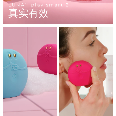
Advanced pore care essentials
以色列
预计送达日期
8/14/26
For healthy hair
LUNA
play smart 2
18% PAP
TM
护肤品
男士
真实有效
意大利
预计送达日期
8/10/26
日本
预计送达日期
8/13/26
泽西岛
预计送达日期
8/15/26
全部购买
哈萨克斯坦
预计送达日期
8/12/26
FOREO APP
科威特
预计送达日期
8/10/26
关于我们
拉脱维亚
预计送达日期
8/10/26
黎巴嫩
预计送达日期
8/11/26
立陶宛
预计送达日期
8/10/26
卢森堡
预计送达日期
8/10/26