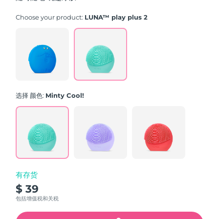
stars,
average
rating
Choose your product:
LUNA™ play plus 2
value.
Read
171
Reviews.
Same
page
link.
选择 颜色:
Minty Cool!
有存货
$ 39
包括增值税和关税