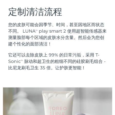
瑞典美肤护理
奥地利
预计送达日期
8/10/26
定制清洁流程
巴林
预计送达日期
8/11/26
您的皮肤可能会因季节、时间，甚至因地区而状态
面部清洁
紧致提拉
不同。 LUNA
play smart 2 使用超智能传感器来
TM
比利时
预计送达日期
8/10/26
测量脸部每个区域的皮肤水分含量。然后会为您创
LUNA™ 4 套装
BEAR™ 2 套装
建个性化的面部清洁！
百慕大
预计送达日期
8/16/26
Anti-aging massage
Microcurrent toning
它还可以去除皮肤上 99% 的日常污垢，采用 T-
波斯尼亚和黑塞哥维那
预计送达日期
8/13/26
Sonic
脉动和超卫生的粗细不同的硅胶刷毛组合 -
补水保湿
口腔护理
TM
LUNA™ 4 Plus
BEAR™ 2 go
比尼龙刷毛卫生 35 倍。让护肤更智能！
文莱
预计送达日期
8/15/26
UFO™ 3 套装
issa™ 4
Massage, LED heating
Microcurrent toning on-the-go
FAQ™ 抗老护理
Deep facial hydration
Hybrid silicone sonic toothbrush
保加利亚
预计送达日期
8/10/26
NEW
LUNA™ 4 Men
BEAR™ 2 eyes & lips
加拿大
预计送达日期
8/14/26
UFO™ 3 LED
issa™ 4 plus
For men, anti-aging massage
Microcurrent line smoothing device
Near-infrared and red light therapy
Smart hybrid silicone sonic toothbrush
智利
预计送达日期
8/14/26
device
抗老
LED治疗