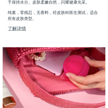
Professional IPL hair removal device
Microcurrent body toning
All hair treatments
All FAQ™ skincare
于保持水分。皮肤柔嫩自然，闪耀健康光采。
德国
预计送达日期
8/10/26
纯素，零残忍，无香料，经皮肤科医生测试，适合
FAQ™产品
FAQ™产品
痘肌护理
眼部护理
直布罗陀
所有皮肤类型。
PEACH™ 2
LUNA™ 4 body
预计送达日期
8/14/26
FAQ™ products
All anti-aging treatments
All LED treatments
ESPADA™ 2 plus
BEAR™ 2 eyes & lips
IPL hair removal
Massaging body brush
All toning treatments
了解详情
希腊
预计送达日期
8/10/26
Recurring acne LED therapy
Microcurrent line smoothing device
中国香港特别行政区
预计送达日期
8/11/26
PEACH™ 2 go
SUPERCHARGED™ serum
护发
毛孔护理
ESPADA™ 2
IRIS™ 2
Travel-friendly IPL hair removal
Firming body serum
匈牙利
LUNA™ 4 hair
预计送达日期
8/10/26
KIWI™ derma
Acne treatment device
Rejuvenating eye massager
NEW
2-in-1 LED scalp massager
Diamond microdermabrasion .
冰岛
预计送达日期
8/11/26
PEACH™ Cooling Prep Gel
ESPADA™ Blemish Solution
眼部护肤
牙齿美白
Cooling IPL hair removal gel
印度尼西亚
预计送达日期
8/8/26
FLIP™ play advanced
KIWI™
Concentrated acne gel
Advanced eye care treatment
issa™ Teeth Whitening Set
LED light hairbrush
Blackhead remover
爱尔兰
预计送达日期
8/10/26
更多的
Dual LED + sonic device & 18% PAP gel
ESPADA™ 设备
眼部护理设备
马恩岛
预计送达日期
8/12/26
LUNA™ Dual-Peptide Scalp
KIWI™ 皮肤护理
All acne treatment devices
All revitalizing eye massagers
Serum
issa™ Teeth Whitening Gel