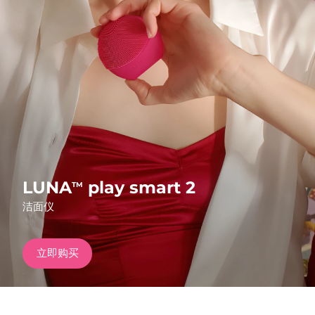
发货国家
美国
预计送达日期
8/11/26
FAQ™ Dual LED Panel
英国
预计送达日期
8/10/26
热门产品
西班牙
预计送达日期
8/10/26
澳大利亚
预计送达日期
8/13/26
法国
预计送达日期
8/10/26
LUNA
play smart 2
TM
特别优惠
畅销产品
洁面仪
德国
预计送达日期
8/10/26
加拿大
预计送达日期
8/14/26
立即购买
红光疗法
澳大利亚
预计送达日期
8/13/26