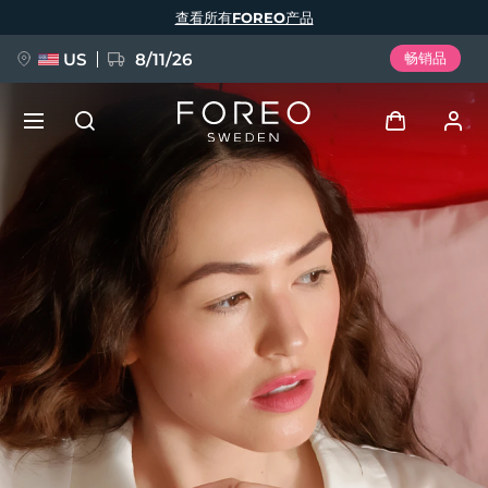
跳
查看所有FOREO产品
转
到
主
要
US
8/11/26
畅销品
内
容
新品
登录
语言
BREAKING NEWS
用户信息
English
Deutsch
Español
我的设备
FAQ™ Pure Beauty-Tech Elixir
Français
Italiano
Português
我的订单
Polski
Svenska
Русский
Türkçe
简体中文
繁體中文
我的地址
issa™ Teeth Whitening Set
我的订阅