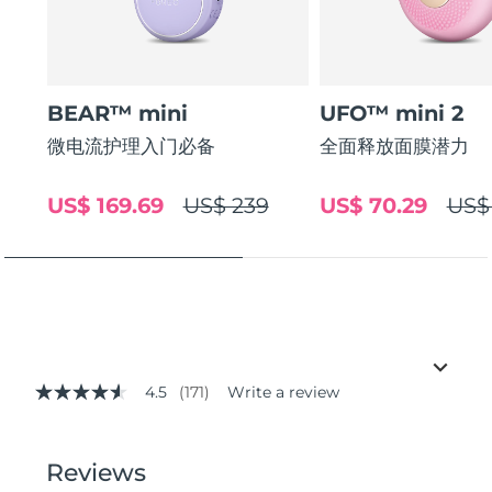
BEAR™ mini
UFO™ mini 2
微电流护理入门必备
全面释放面膜潜力
US$ 169.69
US$ 239
US$ 70.29
US$
4.5
(171)
Write a review
4.5
out
of
5
stars,
average