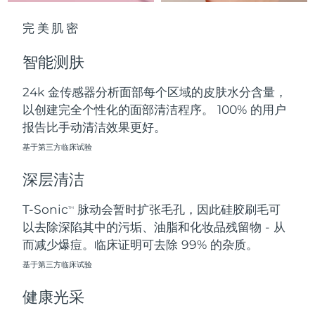
中国澳门特别行政区
预计送达日期
8/12/26
完美肌密
马来西亚
预计送达日期
8/13/26
智能测肤
马耳他
预计送达日期
8/10/26
24k 金传感器分析面部每个区域的皮肤水分含量，
以创建完全个性化的面部清洁程序。 100% 的用户
墨西哥
预计送达日期
8/14/26
报告比手动清洁效果更好。
摩纳哥
基于第三方临床试验
预计送达日期
8/11/26
深层清洁
荷兰
预计送达日期
8/10/26
T-Sonic
脉动会暂时扩张毛孔，因此硅胶刷毛可
TM
新西兰
预计送达日期
8/10/26
以去除深陷其中的污垢、油脂和化妆品残留物 - 从
而减少爆痘。临床证明可去除 99% 的杂质。
挪威
预计送达日期
8/10/26
基于第三方临床试验
阿曼
预计送达日期
8/13/26
健康光采
菲律宾
预计送达日期
8/13/26