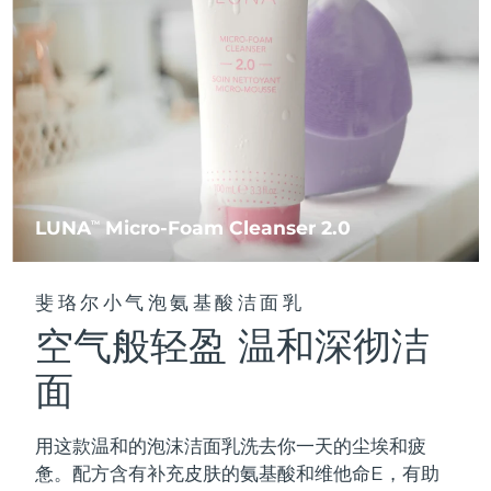
FAQ™ 101
FAQ™ 201
中国
LUNA™ 4 mini
面部提拉护理
预计送达日期
8/10/26
NEW
issa™ 4 smile
UFO™ 3 mini
Clinical anti-aging
LED mask
For young skin, T-zone
Premium anti-aging skincare
哥伦比亚
预计送达日期
8/14/26
Hybrid silicone sonic toothbrush
Red light therapy device for young skin
生发
肌肤年轻化
克罗地亚
预计送达日期
8/10/26
FAQ™ 102
FAQ™ 202
LUNA™ 4 go
BEAR™ 设备
FAQ™ 301
FAQ™ 501
issa™ 4 baby
UFO™ 3 go
Advanced clinical anti-aging
LED mask
For travel or gym bag
All premium facelift devices
NEW
塞浦路斯
预计送达日期
8/11/26
LED hair strengthening scalp massager
Full-Spectrum Red Light Therapy
For ages 0-3
Portable red light therapy
捷克
预计送达日期
8/10/26
FAQ™ 103
FAQ™ 211
LUNA
Micro-Foam Cleanser 2.0
LUNA™ 护肤
TM
保健品
FAQ™ Scalp Serum
FAQ™ 502
issa™ Teeth Whitening Set
面膜
Luxurious clinical anti-aging set
Anti-aging neck & décolleté LED mask
Premium cleansers & balm
丹麦
预计送达日期
8/10/26
Scalp recovery probiotic serum
Full-Spectrum Red Light Therapy
Dual LED + sonic device & 18% PAP gel
Rejuvenation & hydration
专业治疗
斐珞尔小气泡氨基酸洁面乳
爱沙尼亚
预计送达日期
8/10/26
空气般轻盈 温和深彻洁
FAQ™ P1 Primer
FAQ™ 221
LUNA™ 设备
FAQ™护肤品
ISSA™ 设备
UFO™ 设备
Manuka honey primer
Anti-aging LED hand mask
芬兰
FAQ™ Red Light Serum
预计送达日期
8/10/26
All facial cleansing devices
面
All FAQ™ skincare
All silicone sonic toothbrushes
All deep facial hydration devices
法国
预计送达日期
8/10/26
脱毛
身体护理
用这款温和的泡沫洁面乳洗去你一天的尘埃和疲
FAQ™护肤品
FAQ™护肤品
PEACH™ 2 Pro Max
BEAR™ 2 body
FAQ™产品
FAQ™ skincare
法属波利尼西亚
预计送达日期
8/14/26
惫。配方含有补充皮肤的氨基酸和维他命E，有助
All FAQ™ skincare
All FAQ™ skincare