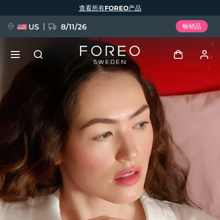
跳
查看所有FOREO产品
转
到
主
要
US
8/11/26
畅销品
内
容
新品
登录
语言
BREAKING NEWS
用户信息
English
Deutsch
Español
我的设备
FAQ™ Pure Beauty-Tech Elixir
Français
Italiano
Português
我的订单
Polski
Svenska
Русский
Türkçe
简体中文
繁體中文
我的地址
issa™ Teeth Whitening Set
我的订阅