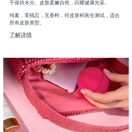
Professional IPL hair removal device
Microcurrent body toning
All hair treatments
All FAQ™ skincare
于保持水分。皮肤柔嫩自然，闪耀健康光采。
德国
预计送达日期
8/10/26
纯素，零残忍，无香料，经皮肤科医生测试，适合
FAQ™产品
FAQ™产品
痘肌护理
眼部护理
直布罗陀
所有皮肤类型。
PEACH™ 2
LUNA™ 4 body
预计送达日期
8/14/26
FAQ™ products
All anti-aging treatments
All LED treatments
ESPADA™ 2 plus
BEAR™ 2 eyes & lips
IPL hair removal
Massaging body brush
All toning treatments
了解详情
希腊
预计送达日期
8/10/26
Recurring acne LED therapy
Microcurrent line smoothing device
中国香港特别行政区
预计送达日期
8/11/26
PEACH™ 2 go
SUPERCHARGED™ serum
护发
毛孔护理
ESPADA™ 2
IRIS™ 2
Travel-friendly IPL hair removal
Firming body serum
匈牙利
LUNA™ 4 hair
预计送达日期
8/10/26
KIWI™ derma
Acne treatment device
Rejuvenating eye massager
NEW
2-in-1 LED scalp massager
Diamond microdermabrasion .
冰岛
预计送达日期
8/11/26
PEACH™ Cooling Prep Gel
ESPADA™ Blemish Solution
眼部护肤
牙齿美白
Cooling IPL hair removal gel
印度尼西亚
预计送达日期
8/8/26
FLIP™ play advanced
KIWI™
Concentrated acne gel
Advanced eye care treatment
issa™ Teeth Whitening Set
LED light hairbrush
Blackhead remover
爱尔兰
预计送达日期
8/10/26
更多的
Dual LED + sonic device & 18% PAP gel
ESPADA™ 设备
眼部护理设备
马恩岛
预计送达日期
8/12/26
LUNA™ Dual-Peptide Scalp
KIWI™ 皮肤护理
All acne treatment devices
All revitalizing eye massagers
Serum
issa™ Teeth Whitening Gel