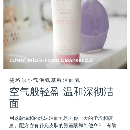
FAQ™ 101
FAQ™ 201
中国
LUNA™ 4 mini
面部提拉护理
预计送达日期
8/10/26
NEW
issa™ 4 smile
UFO™ 3 mini
Clinical anti-aging
LED mask
For young skin, T-zone
Premium anti-aging skincare
哥伦比亚
预计送达日期
8/14/26
Hybrid silicone sonic toothbrush
Red light therapy device for young skin
生发
肌肤年轻化
克罗地亚
预计送达日期
8/10/26
FAQ™ 102
FAQ™ 202
LUNA™ 4 go
BEAR™ 设备
FAQ™ 301
FAQ™ 501
issa™ 4 baby
UFO™ 3 go
Advanced clinical anti-aging
LED mask
For travel or gym bag
All premium facelift devices
NEW
塞浦路斯
预计送达日期
8/11/26
LED hair strengthening scalp massager
Full-Spectrum Red Light Therapy
For ages 0-3
Portable red light therapy
捷克
预计送达日期
8/10/26
FAQ™ 103
FAQ™ 211
LUNA
Micro-Foam Cleanser 2.0
LUNA™ 护肤
TM
保健品
FAQ™ Scalp Serum
FAQ™ 502
issa™ Teeth Whitening Set
面膜
Luxurious clinical anti-aging set
Anti-aging neck & décolleté LED mask
Premium cleansers & balm
丹麦
预计送达日期
8/10/26
Scalp recovery probiotic serum
Full-Spectrum Red Light Therapy
Dual LED + sonic device & 18% PAP gel
Rejuvenation & hydration
专业治疗
斐珞尔小气泡氨基酸洁面乳
爱沙尼亚
预计送达日期
8/10/26
空气般轻盈 温和深彻洁
FAQ™ P1 Primer
FAQ™ 221
LUNA™ 设备
FAQ™护肤品
ISSA™ 设备
UFO™ 设备
Manuka honey primer
Anti-aging LED hand mask
芬兰
FAQ™ Red Light Serum
预计送达日期
8/10/26
All facial cleansing devices
面
All FAQ™ skincare
All silicone sonic toothbrushes
All deep facial hydration devices
法国
预计送达日期
8/10/26
脱毛
身体护理
用这款温和的泡沫洁面乳洗去你一天的尘埃和疲
FAQ™护肤品
FAQ™护肤品
PEACH™ 2 Pro Max
BEAR™ 2 body
FAQ™产品
FAQ™ skincare
法属波利尼西亚
预计送达日期
8/14/26
惫。配方含有补充皮肤的氨基酸和维他命E，有助
All FAQ™ skincare
All FAQ™ skincare