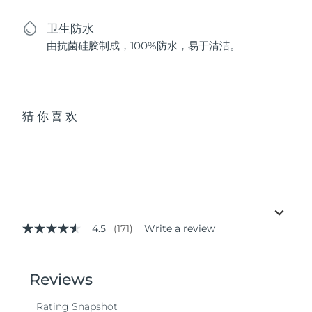
卫生防水
由抗菌硅胶制成，100%防水，易于清洁。
猜你喜欢
4.5
(171)
Write a review
4.5
out
of
5
stars,
average
rating
value.