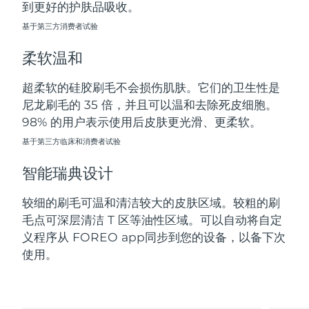
到更好的护肤品吸收。
斯洛伐克
预计送达日期
8/10/26
基于第三方消费者试验
斯洛文尼亚
预计送达日期
8/10/26
柔软温和
南非
预计送达日期
8/18/26
超柔软的硅胶刷毛不会损伤肌肤。它们的卫生性是
尼龙刷毛的 35 倍，并且可以温和去除死皮细胞。
韩国
预计送达日期
8/12/26
98% 的用户表示使用后皮肤更光滑、更柔软。
西班牙
基于第三方临床和消费者试验
预计送达日期
8/10/26
智能瑞典设计
瑞典
预计送达日期
8/10/26
较细的刷毛可温和清洁较大的皮肤区域。较粗的刷
瑞士
预计送达日期
8/10/26
毛点可深层清洁 T 区等油性区域。可以自动将自定
义程序从 FOREO app同步到您的设备，以备下次
台湾
预计送达日期
8/15/26
使用。
泰国
预计送达日期
8/14/26
土耳其
预计送达日期
8/11/26