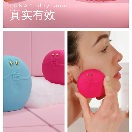
Advanced pore care essentials
以色列
预计送达日期
8/14/26
For healthy hair
LUNA
play smart 2
18% PAP
TM
护肤品
男士
真实有效
意大利
预计送达日期
8/10/26
日本
预计送达日期
8/13/26
泽西岛
预计送达日期
8/15/26
全部购买
哈萨克斯坦
预计送达日期
8/12/26
FOREO APP
科威特
预计送达日期
8/10/26
关于我们
拉脱维亚
预计送达日期
8/10/26
黎巴嫩
预计送达日期
8/11/26
立陶宛
预计送达日期
8/10/26
卢森堡
预计送达日期
8/10/26