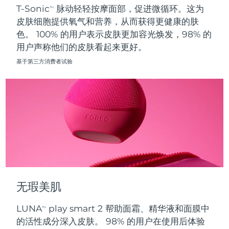
T-Sonic
脉动轻轻按摩面部，促进微循环。这为
TM
皮肤细胞提供氧气和营养，从而获得更健康的肤
波兰
预计送达日期
8/11/26
色。 100% 的用户表示皮肤更加容光焕发，98% 的
用户声称他们的皮肤看起来更好。
葡萄牙
预计送达日期
8/10/26
基于第三方消费者试验
波多黎各
预计送达日期
8/12/26
卡塔尔
预计送达日期
8/11/26
留尼汪
预计送达日期
8/15/26
罗马尼亚
预计送达日期
8/10/26
俄罗斯
预计送达日期
8/18/26
无瑕美肌
沙特阿拉伯
预计送达日期
8/11/26
LUNA
play smart 2 帮助面霜、精华液和面膜中
TM
新加坡
预计送达日期
8/12/26
的活性成分深入皮肤。 98% 的用户在使用后体验