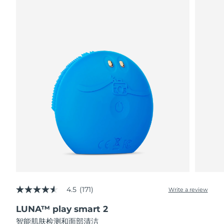
阿拉伯联合酋长国
预计送达日期
8/11/26
英国
预计送达日期
8/10/26
美国
预计送达日期
8/11/26
乌兹别克斯坦
预计送达日期
8/15/26
越南
预计送达日期
8/16/26
4.5
(171)
Write a review
4.5
out
LUNA™ play smart 2
of
5
智能肌肤检测和面部清洁