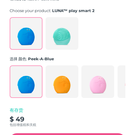
stars,
average
rating
Choose your product:
LUNA™ play smart 2
value.
Read
171
Reviews.
Same
page
link.
选择 颜色:
Peek-A-Blue
有存货
$ 49
包括增值税和关税