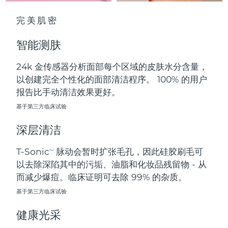
中国澳门特别行政区
预计送达日期
8/12/26
完美肌密
马来西亚
预计送达日期
8/13/26
智能测肤
马耳他
预计送达日期
8/10/26
24k 金传感器分析面部每个区域的皮肤水分含量，
以创建完全个性化的面部清洁程序。 100% 的用户
墨西哥
预计送达日期
8/14/26
报告比手动清洁效果更好。
摩纳哥
基于第三方临床试验
预计送达日期
8/11/26
深层清洁
荷兰
预计送达日期
8/10/26
T-Sonic
脉动会暂时扩张毛孔，因此硅胶刷毛可
TM
新西兰
预计送达日期
8/10/26
以去除深陷其中的污垢、油脂和化妆品残留物 - 从
而减少爆痘。临床证明可去除 99% 的杂质。
挪威
预计送达日期
8/10/26
基于第三方临床试验
阿曼
预计送达日期
8/13/26
健康光采
菲律宾
预计送达日期
8/13/26