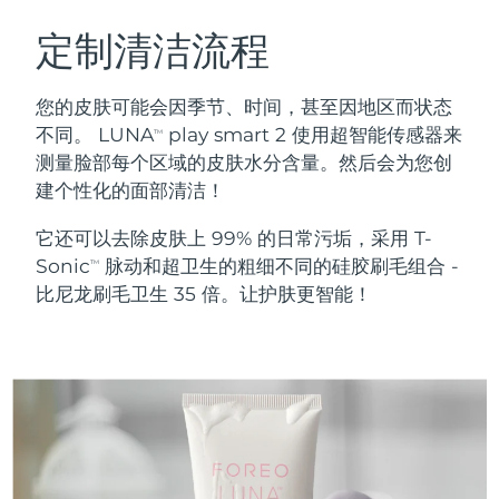
瑞典美肤护理
奥地利
预计送达日期
8/10/26
定制清洁流程
巴林
预计送达日期
8/11/26
您的皮肤可能会因季节、时间，甚至因地区而状态
面部清洁
紧致提拉
不同。 LUNA
play smart 2 使用超智能传感器来
TM
比利时
预计送达日期
8/10/26
测量脸部每个区域的皮肤水分含量。然后会为您创
LUNA™ 4 套装
BEAR™ 2 套装
建个性化的面部清洁！
百慕大
预计送达日期
8/16/26
Anti-aging massage
Microcurrent toning
它还可以去除皮肤上 99% 的日常污垢，采用 T-
波斯尼亚和黑塞哥维那
预计送达日期
8/13/26
Sonic
脉动和超卫生的粗细不同的硅胶刷毛组合 -
补水保湿
口腔护理
TM
LUNA™ 4 Plus
BEAR™ 2 go
比尼龙刷毛卫生 35 倍。让护肤更智能！
文莱
预计送达日期
8/15/26
UFO™ 3 套装
issa™ 4
Massage, LED heating
Microcurrent toning on-the-go
FAQ™ 抗老护理
Deep facial hydration
Hybrid silicone sonic toothbrush
保加利亚
预计送达日期
8/10/26
NEW
LUNA™ 4 Men
BEAR™ 2 eyes & lips
加拿大
预计送达日期
8/14/26
UFO™ 3 LED
issa™ 4 plus
For men, anti-aging massage
Microcurrent line smoothing device
Near-infrared and red light therapy
Smart hybrid silicone sonic toothbrush
智利
预计送达日期
8/14/26
device
抗老
LED治疗