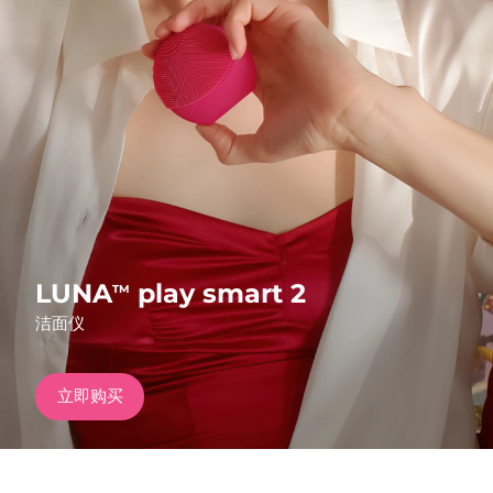
发货国家
美国
预计送达日期
8/11/26
FAQ™ Dual LED Panel
英国
预计送达日期
8/10/26
热门产品
西班牙
预计送达日期
8/10/26
澳大利亚
预计送达日期
8/13/26
法国
预计送达日期
8/10/26
LUNA
play smart 2
TM
特别优惠
畅销产品
洁面仪
德国
预计送达日期
8/10/26
加拿大
预计送达日期
8/14/26
立即购买
红光疗法
澳大利亚
预计送达日期
8/13/26