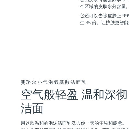
红光疗法
个区域的皮肤水分含量
它还可以去除皮肤上 99%
生 35 倍。让护肤更智
瑞典美肤护理
面部清洁
紧致提拉
LUNA™ 4 套装
BEAR™ 2 套装
Anti-aging massage
Microcurrent toning
斐珞尔小气泡氨基酸洁面乳
空气般轻盈 温和深彻
补水保湿
口腔护理
LUNA™ 4 Plus
BEAR™ 2 go
UFO™ 3 套装
issa™ 4
Massage, LED heating
Microcurrent toning on-the-go
洁面
Deep facial hydration
Hybrid silicone sonic toothbrush
FAQ™ 抗老护理
LUNA™ 4 Men
BEAR™ 2 eyes & lips
用这款温和的泡沫洁面乳洗去你一天的尘埃和疲惫。
NEW
UFO™ 3 LED
issa™ 4 plus
For men, anti-aging massage
Microcurrent line smoothing device