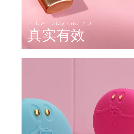
KIWI™ 皮肤护理
All acne treatment devices
All revitalizing eye massagers
Serum
issa™ Teeth Whitening Gel
Advanced pore care essentials
For healthy hair
18% PAP
护肤品
男士
LUNA
play smart 2
TM
真实有效
全部购买
FOREO APP
关于我们