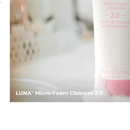
水
LUNA
Micro-Foam Cleanser 2.0
TM