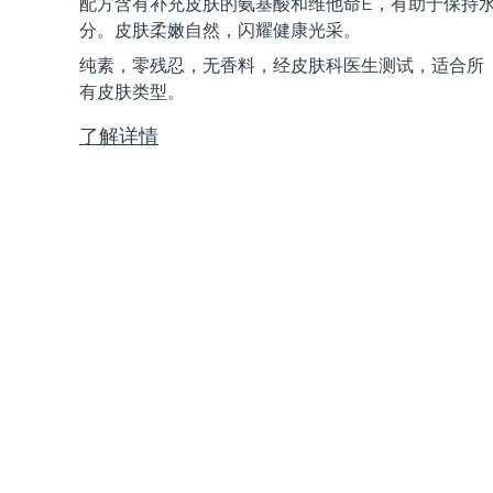
配方含有补充皮肤的氨基酸和维他命E，有助于保持
Near-infrared and red light therapy device
Smart hybrid silicone sonic toothbrush
分。皮肤柔嫩自然，闪耀健康光采。
抗老
LED治疗
纯素，零残忍，无香料，经皮肤科医生测试，适合所
LUNA™ 4 mini
面部提拉护理
FAQ™ 101
FAQ™ 201
有皮肤类型。
UFO™ 3 mini
issa™ 4 smile
For young skin, T-zone
Premium anti-aging skincare
NEW
Clinical anti-aging
LED mask
Red light therapy device for young skin
Hybrid silicone sonic toothbrush
了解详情
生发
LUNA™ 4 go
BEAR™ 设备
肌肤年轻化
FAQ™ 102
FAQ™ 202
UFO™ 3 go
issa™ 4 baby
For travel or gym bag
All premium facelift devices
FAQ™ 301
FAQ™ 501
Advanced clinical anti-aging
LED mask
Portable red light therapy
For ages 0-3
NEW
LED hair strengthening scalp massager
Full-Spectrum Red Light Therapy
LUNA™ 护肤
FAQ™ 103
FAQ™ 211
保健品
面膜
issa™ Teeth Whitening Set
Premium cleansers & balm
FAQ™ Scalp Serum
FAQ™ 502
Luxurious clinical anti-aging set
Anti-aging neck & décolleté LED mask
Rejuvenation & hydration
Dual LED + sonic device & 18% PAP gel
Scalp recovery probiotic serum
Full-Spectrum Red Light Therapy
LUNA™ 设备
专业治疗
FAQ™ P1 Primer
FAQ™ 221
UFO™ 设备
ISSA™ 设备
All facial cleansing devices
FAQ™护肤品
Manuka honey primer
Anti-aging LED hand mask
FAQ™ Red Light Serum
All deep facial hydration devices
All silicone sonic toothbrushes
All FAQ™ skincare