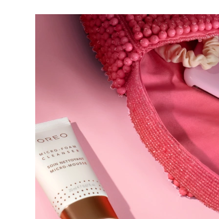
脱毛
FAQ™护肤品
身体护理
FAQ™护肤品
FAQ™产品
FAQ™ skincare
All FAQ™ skincare
All FAQ™ skincare
PEACH™ 2 Pro Max
BEAR™ 2 body
All hair treatments
All FAQ™ skincare
Professional IPL hair removal device
Microcurrent body toning
FAQ™产品
FAQ™产品
痘肌护理
FAQ™ products
眼部护理
All anti-aging treatments
All LED treatments
PEACH™ 2
LUNA™ 4 body
All toning treatments
ESPADA™ 2 plus
BEAR™ 2 eyes & lips
IPL hair removal
Massaging body brush
Recurring acne LED therapy
Microcurrent line smoothing device
PEACH™ 2 go
SUPERCHARGED™ serum
护发
毛孔护理
ESPADA™ 2
IRIS™ 2
Travel-friendly IPL hair removal
Firming body serum
LUNA™ 4 hair
KIWI™ derma
Acne treatment device
Rejuvenating eye massager
NEW
2-in-1 LED scalp massager
Diamond microdermabrasion .
PEACH™ Cooling Prep Gel
ESPADA™ Blemish Solution
眼部护肤
牙齿美白
Cooling IPL hair removal gel
FLIP™ play advanced
KIWI™
Concentrated acne gel
Advanced eye care treatment
issa™ Teeth Whitening Set
LED light hairbrush
Blackhead remover
Dual LED + sonic device & 18% PAP gel
更多的
ESPADA™ 设备
眼部护理设备
LUNA™ Dual-Peptide Scalp