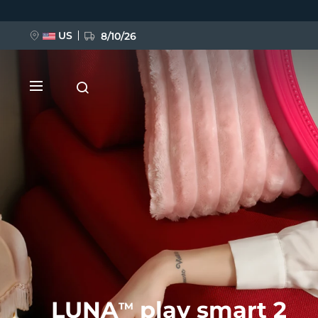
跳
转
到
主
US
8/10/26
要
内
容
新品
BREAKING NEWS
FAQ™ Pure Beauty-Tech Elixir
LUNA
play smart 2
TM