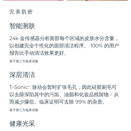
中国澳门特别行政区
预计送达日期
8/12/26
完美肌密
马来西亚
预计送达日期
8/13/26
智能测肤
马耳他
预计送达日期
8/10/26
24k 金传感器分析面部每个区域的皮肤水分含量，
以创建完全个性化的面部清洁程序。 100% 的用户
墨西哥
预计送达日期
8/14/26
报告比手动清洁效果更好。
摩纳哥
基于第三方临床试验
预计送达日期
8/11/26
深层清洁
荷兰
预计送达日期
8/10/26
T-Sonic
脉动会暂时扩张毛孔，因此硅胶刷毛可
TM
新西兰
预计送达日期
8/10/26
以去除深陷其中的污垢、油脂和化妆品残留物 - 从
而减少爆痘。临床证明可去除 99% 的杂质。
挪威
预计送达日期
8/10/26
基于第三方临床试验
阿曼
预计送达日期
8/13/26
健康光采
菲律宾
预计送达日期
8/13/26