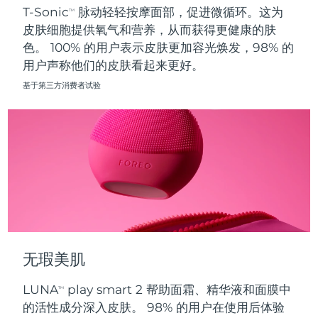
T-Sonic
脉动轻轻按摩面部，促进微循环。这为
TM
皮肤细胞提供氧气和营养，从而获得更健康的肤
波兰
预计送达日期
8/11/26
色。 100% 的用户表示皮肤更加容光焕发，98% 的
用户声称他们的皮肤看起来更好。
葡萄牙
预计送达日期
8/10/26
基于第三方消费者试验
波多黎各
预计送达日期
8/12/26
卡塔尔
预计送达日期
8/11/26
留尼汪
预计送达日期
8/15/26
罗马尼亚
预计送达日期
8/10/26
俄罗斯
预计送达日期
8/18/26
无瑕美肌
沙特阿拉伯
预计送达日期
8/11/26
LUNA
play smart 2 帮助面霜、精华液和面膜中
TM
新加坡
预计送达日期
8/12/26
的活性成分深入皮肤。 98% 的用户在使用后体验