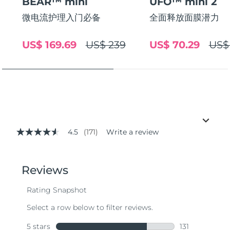
BEAR™ mini
UFO™ mini 2
微电流护理入门必备
全面释放面膜潜力
US$ 169.69
US$ 239
US$ 70.29
US$
4.5
(171)
Write a review
4.5
out
of
5
stars,
average
rating
value.
Read
171
Reviews.
Same