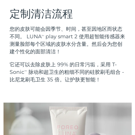
瑞典美肤护理
奥地利
预计送达日期
8/10/26
定制清洁流程
巴林
预计送达日期
8/11/26
您的皮肤可能会因季节、时间，甚至因地区而状态
面部清洁
紧致提拉
不同。 LUNA
play smart 2 使用超智能传感器来
TM
比利时
预计送达日期
8/10/26
测量脸部每个区域的皮肤水分含量。然后会为您创
LUNA™ 4 套装
BEAR™ 2 套装
建个性化的面部清洁！
百慕大
预计送达日期
8/16/26
Anti-aging massage
Microcurrent toning
它还可以去除皮肤上 99% 的日常污垢，采用 T-
波斯尼亚和黑塞哥维那
预计送达日期
8/13/26
Sonic
脉动和超卫生的粗细不同的硅胶刷毛组合 -
补水保湿
口腔护理
TM
LUNA™ 4 Plus
BEAR™ 2 go
比尼龙刷毛卫生 35 倍。让护肤更智能！
文莱
预计送达日期
8/15/26
UFO™ 3 套装
issa™ 4
Massage, LED heating
Microcurrent toning on-the-go
FAQ™ 抗老护理
Deep facial hydration
Hybrid silicone sonic toothbrush
保加利亚
预计送达日期
8/10/26
NEW
LUNA™ 4 Men
BEAR™ 2 eyes & lips
加拿大
预计送达日期
8/14/26
UFO™ 3 LED
issa™ 4 plus
For men, anti-aging massage
Microcurrent line smoothing device
Near-infrared and red light therapy
Smart hybrid silicone sonic toothbrush
智利
预计送达日期
8/14/26
device
抗老
LED治疗