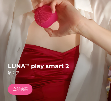
发货国家
美国
预计送达日期
8/11/26
FAQ™ Dual LED Panel
英国
预计送达日期
8/10/26
热门产品
西班牙
预计送达日期
8/10/26
澳大利亚
预计送达日期
8/13/26
法国
预计送达日期
8/10/26
LUNA
play smart 2
TM
特别优惠
畅销产品
洁面仪
德国
预计送达日期
8/10/26
加拿大
预计送达日期
8/14/26
立即购买
红光疗法
澳大利亚
预计送达日期
8/13/26