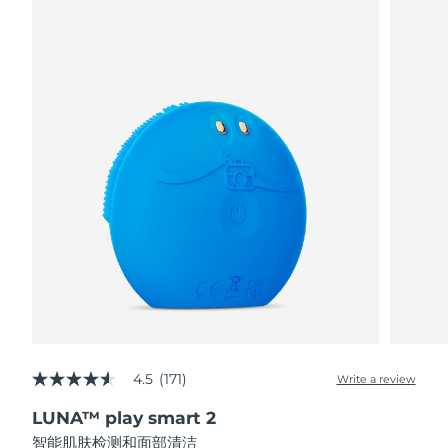
阿拉伯联合酋长国
预计送达日期
8/11/26
英国
预计送达日期
8/10/26
美国
预计送达日期
8/11/26
乌兹别克斯坦
预计送达日期
8/15/26
越南
预计送达日期
8/16/26
4.5
(171)
Write a review
4.5
out
LUNA™ play smart 2
of
5
智能肌肤检测和面部清洁