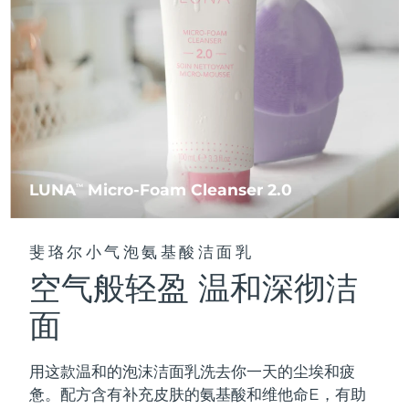
FAQ™ 101
FAQ™ 201
中国
LUNA™ 4 mini
面部提拉护理
预计送达日期
8/10/26
NEW
issa™ 4 smile
UFO™ 3 mini
Clinical anti-aging
LED mask
For young skin, T-zone
Premium anti-aging skincare
哥伦比亚
预计送达日期
8/14/26
Hybrid silicone sonic toothbrush
Red light therapy device for young skin
生发
肌肤年轻化
克罗地亚
预计送达日期
8/10/26
FAQ™ 102
FAQ™ 202
LUNA™ 4 go
BEAR™ 设备
FAQ™ 301
FAQ™ 501
issa™ 4 baby
UFO™ 3 go
Advanced clinical anti-aging
LED mask
For travel or gym bag
All premium facelift devices
NEW
塞浦路斯
预计送达日期
8/11/26
LED hair strengthening scalp massager
Full-Spectrum Red Light Therapy
For ages 0-3
Portable red light therapy
捷克
预计送达日期
8/10/26
FAQ™ 103
FAQ™ 211
LUNA
Micro-Foam Cleanser 2.0
LUNA™ 护肤
TM
保健品
FAQ™ Scalp Serum
FAQ™ 502
issa™ Teeth Whitening Set
面膜
Luxurious clinical anti-aging set
Anti-aging neck & décolleté LED mask
Premium cleansers & balm
丹麦
预计送达日期
8/10/26
Scalp recovery probiotic serum
Full-Spectrum Red Light Therapy
Dual LED + sonic device & 18% PAP gel
Rejuvenation & hydration
专业治疗
斐珞尔小气泡氨基酸洁面乳
爱沙尼亚
预计送达日期
8/10/26
空气般轻盈 温和深彻洁
FAQ™ P1 Primer
FAQ™ 221
LUNA™ 设备
FAQ™护肤品
ISSA™ 设备
UFO™ 设备
Manuka honey primer
Anti-aging LED hand mask
芬兰
FAQ™ Red Light Serum
预计送达日期
8/10/26
All facial cleansing devices
面
All FAQ™ skincare
All silicone sonic toothbrushes
All deep facial hydration devices
法国
预计送达日期
8/10/26
脱毛
身体护理
用这款温和的泡沫洁面乳洗去你一天的尘埃和疲
FAQ™护肤品
FAQ™护肤品
PEACH™ 2 Pro Max
BEAR™ 2 body
FAQ™产品
FAQ™ skincare
法属波利尼西亚
预计送达日期
8/14/26
惫。配方含有补充皮肤的氨基酸和维他命E，有助
All FAQ™ skincare
All FAQ™ skincare