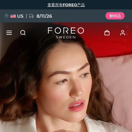
跳
查看所有FOREO产品
转
到
主
要
US
8/11/26
畅销品
内
容
新品
登录
语言
BREAKING NEWS
用户信息
English
Deutsch
Español
我的设备
FAQ™ Pure Beauty-Tech Elixir
Français
Italiano
Português
我的订单
Polski
Svenska
Русский
Türkçe
简体中文
繁體中文
我的地址
issa™ Teeth Whitening Set
我的订阅