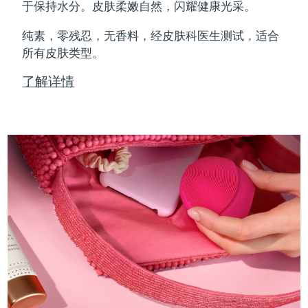
Professional IPL hair removal device
Microcurrent body toning
All hair treatments
All FAQ™ skincare
于保持水分。皮肤柔嫩自然，闪耀健康光采。
德国
预计送达日期
8/10/26
纯素，零残忍，无香料，经皮肤科医生测试，适合
FAQ™产品
FAQ™产品
痘肌护理
眼部护理
直布罗陀
所有皮肤类型。
PEACH™ 2
LUNA™ 4 body
预计送达日期
8/14/26
FAQ™ products
All anti-aging treatments
All LED treatments
ESPADA™ 2 plus
BEAR™ 2 eyes & lips
IPL hair removal
Massaging body brush
All toning treatments
了解详情
希腊
预计送达日期
8/10/26
Recurring acne LED therapy
Microcurrent line smoothing device
中国香港特别行政区
预计送达日期
8/11/26
PEACH™ 2 go
SUPERCHARGED™ serum
护发
毛孔护理
ESPADA™ 2
IRIS™ 2
Travel-friendly IPL hair removal
Firming body serum
匈牙利
LUNA™ 4 hair
预计送达日期
8/10/26
KIWI™ derma
Acne treatment device
Rejuvenating eye massager
NEW
2-in-1 LED scalp massager
Diamond microdermabrasion .
冰岛
预计送达日期
8/11/26
PEACH™ Cooling Prep Gel
ESPADA™ Blemish Solution
眼部护肤
牙齿美白
Cooling IPL hair removal gel
印度尼西亚
预计送达日期
8/8/26
FLIP™ play advanced
KIWI™
Concentrated acne gel
Advanced eye care treatment
issa™ Teeth Whitening Set
LED light hairbrush
Blackhead remover
爱尔兰
预计送达日期
8/10/26
更多的
Dual LED + sonic device & 18% PAP gel
ESPADA™ 设备
眼部护理设备
马恩岛
预计送达日期
8/12/26
LUNA™ Dual-Peptide Scalp
KIWI™ 皮肤护理
All acne treatment devices
All revitalizing eye massagers
Serum
issa™ Teeth Whitening Gel