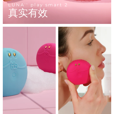
Advanced pore care essentials
以色列
预计送达日期
8/14/26
For healthy hair
LUNA
play smart 2
18% PAP
TM
护肤品
男士
真实有效
意大利
预计送达日期
8/10/26
日本
预计送达日期
8/13/26
泽西岛
预计送达日期
8/15/26
全部购买
哈萨克斯坦
预计送达日期
8/12/26
FOREO APP
科威特
预计送达日期
8/10/26
关于我们
拉脱维亚
预计送达日期
8/10/26
黎巴嫩
预计送达日期
8/11/26
立陶宛
预计送达日期
8/10/26
卢森堡
预计送达日期
8/10/26