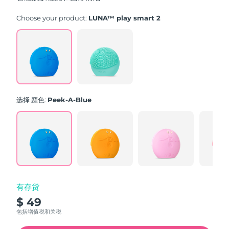
stars,
average
rating
Choose your product:
LUNA™ play smart 2
value.
Read
171
Reviews.
Same
page
link.
选择 颜色:
Peek-A-Blue
有存货
$ 49
包括增值税和关税