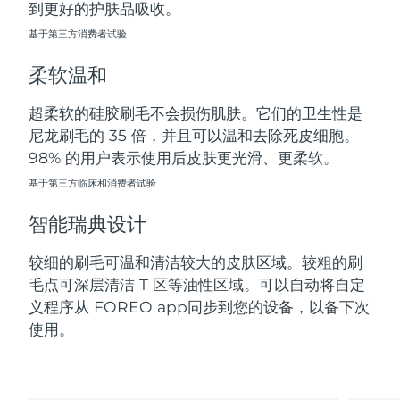
到更好的护肤品吸收。
斯洛伐克
预计送达日期
8/10/26
基于第三方消费者试验
斯洛文尼亚
预计送达日期
8/10/26
柔软温和
南非
预计送达日期
8/18/26
超柔软的硅胶刷毛不会损伤肌肤。它们的卫生性是
尼龙刷毛的 35 倍，并且可以温和去除死皮细胞。
韩国
预计送达日期
8/12/26
98% 的用户表示使用后皮肤更光滑、更柔软。
西班牙
基于第三方临床和消费者试验
预计送达日期
8/10/26
智能瑞典设计
瑞典
预计送达日期
8/10/26
较细的刷毛可温和清洁较大的皮肤区域。较粗的刷
瑞士
预计送达日期
8/10/26
毛点可深层清洁 T 区等油性区域。可以自动将自定
义程序从 FOREO app同步到您的设备，以备下次
台湾
预计送达日期
8/15/26
使用。
泰国
预计送达日期
8/14/26
土耳其
预计送达日期
8/11/26