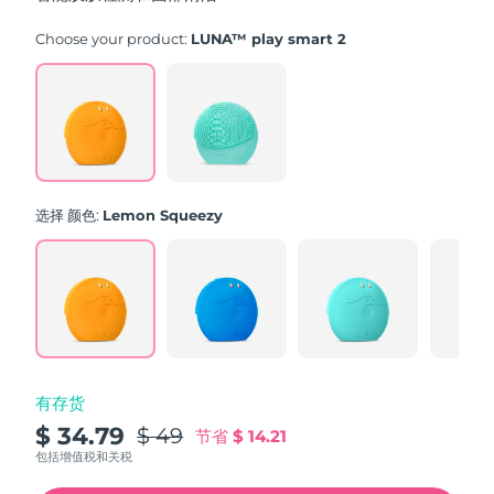
stars,
average
rating
Choose your product:
LUNA™ play smart 2
value.
Read
171
Reviews.
Same
page
link.
选择 颜色:
Lemon Squeezy
有存货
$ 34.79
$ 49
节省
$ 14.21
包括增值税和关税