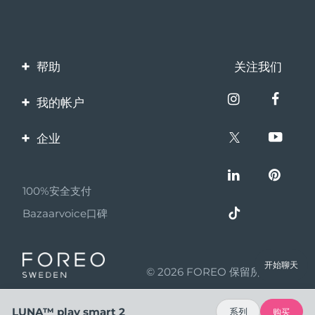
帮助
关注我们
联系我们
我的帐户
订单与运输
产品注册
企业
保修与退换货
客服支持
关于FOREO
常见问题
100%安全支付
伙伴计划
电池信息
Bazaarvoice口碑
联盟新闻
MYSA
开始聊天
© 2026 FOREO 保留所有权利
成为合作伙伴
使用条款
LUNA™ play smart 2
系列
购买