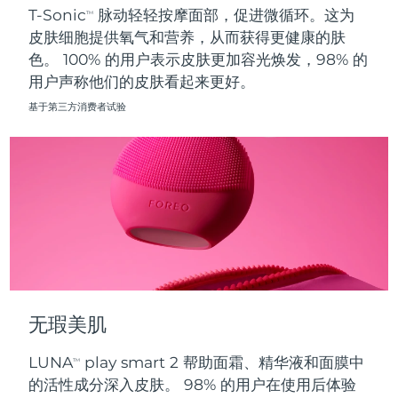
T-Sonic
脉动轻轻按摩面部，促进微循环。这为
TM
皮肤细胞提供氧气和营养，从而获得更健康的肤
波兰
预计送达日期
8/10/26
色。 100% 的用户表示皮肤更加容光焕发，98% 的
用户声称他们的皮肤看起来更好。
葡萄牙
预计送达日期
8/9/26
基于第三方消费者试验
波多黎各
预计送达日期
8/11/26
卡塔尔
预计送达日期
8/10/26
留尼汪
预计送达日期
8/14/26
罗马尼亚
预计送达日期
8/9/26
俄罗斯
预计送达日期
8/17/26
无瑕美肌
沙特阿拉伯
预计送达日期
8/10/26
LUNA
play smart 2 帮助面霜、精华液和面膜中
TM
新加坡
预计送达日期
8/11/26
的活性成分深入皮肤。 98% 的用户在使用后体验