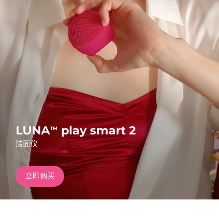
发货国家
美国
预计送达日期
8/10/26
FAQ™ Dual LED Panel
英国
预计送达日期
8/9/26
热门产品
西班牙
预计送达日期
8/9/26
澳大利亚
预计送达日期
8/12/26
法国
预计送达日期
8/9/26
LUNA
play smart 2
TM
特别优惠
畅销产品
洁面仪
德国
预计送达日期
8/9/26
加拿大
预计送达日期
8/13/26
立即购买
红光疗法
澳大利亚
预计送达日期
8/12/26