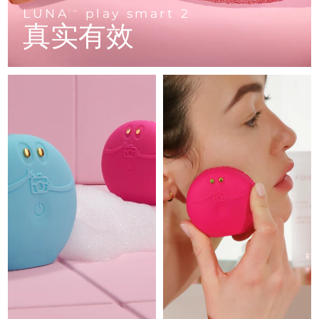
Advanced pore care essentials
以色列
预计送达日期
8/13/26
For healthy hair
LUNA
play smart 2
18% PAP
TM
护肤品
男士
真实有效
意大利
预计送达日期
8/9/26
日本
预计送达日期
8/12/26
泽西岛
预计送达日期
8/14/26
全部购买
哈萨克斯坦
预计送达日期
8/11/26
FOREO APP
科威特
预计送达日期
8/9/26
关于我们
拉脱维亚
预计送达日期
8/9/26
黎巴嫩
预计送达日期
8/10/26
立陶宛
预计送达日期
8/9/26
卢森堡
预计送达日期
8/9/26