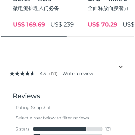
微电流护理入门必备
全面释放面膜潜力
US$ 169.69
US$ 239
US$ 70.29
US$
4.5
(171)
Write a review
4.5
out
of
5
stars,
average
rating
value.
Read
171
Reviews.
Same
page