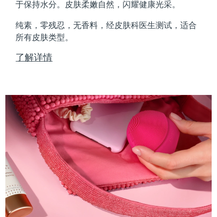
Professional IPL hair removal device
Microcurrent body toning
All hair treatments
All FAQ™ skincare
于保持水分。皮肤柔嫩自然，闪耀健康光采。
德国
预计送达日期
8/9/26
纯素，零残忍，无香料，经皮肤科医生测试，适合
FAQ™产品
FAQ™产品
痘肌护理
眼部护理
直布罗陀
所有皮肤类型。
PEACH™ 2
LUNA™ 4 body
预计送达日期
8/13/26
FAQ™ products
All anti-aging treatments
All LED treatments
ESPADA™ 2 plus
BEAR™ 2 eyes & lips
IPL hair removal
Massaging body brush
All toning treatments
了解详情
希腊
预计送达日期
8/9/26
Recurring acne LED therapy
Microcurrent line smoothing device
中国香港特别行政区
预计送达日期
8/10/26
PEACH™ 2 go
SUPERCHARGED™ serum
护发
毛孔护理
ESPADA™ 2
IRIS™ 2
Travel-friendly IPL hair removal
Firming body serum
匈牙利
LUNA™ 4 hair
预计送达日期
8/9/26
KIWI™ derma
Acne treatment device
Rejuvenating eye massager
NEW
2-in-1 LED scalp massager
Diamond microdermabrasion .
冰岛
预计送达日期
8/10/26
PEACH™ Cooling Prep Gel
ESPADA™ Blemish Solution
眼部护肤
牙齿美白
Cooling IPL hair removal gel
印度尼西亚
预计送达日期
8/7/26
FLIP™ play advanced
KIWI™
Concentrated acne gel
Advanced eye care treatment
issa™ Teeth Whitening Set
LED light hairbrush
Blackhead remover
爱尔兰
预计送达日期
8/9/26
更多的
Dual LED + sonic device & 18% PAP gel
ESPADA™ 设备
眼部护理设备
马恩岛
预计送达日期
8/11/26
LUNA™ Dual-Peptide Scalp
KIWI™ 皮肤护理
All acne treatment devices
All revitalizing eye massagers
Serum
issa™ Teeth Whitening Gel