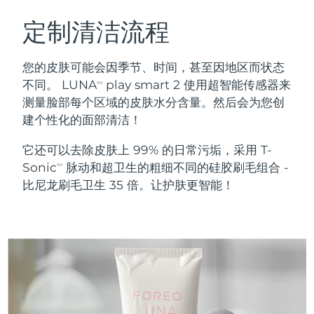
瑞典美肤护理
奥地利
预计送达日期
8/9/26
定制清洁流程
巴林
预计送达日期
8/10/26
您的皮肤可能会因季节、时间，甚至因地区而状态
面部清洁
紧致提拉
不同。 LUNA
play smart 2 使用超智能传感器来
TM
比利时
预计送达日期
8/9/26
测量脸部每个区域的皮肤水分含量。然后会为您创
LUNA™ 4 套装
BEAR™ 2 套装
建个性化的面部清洁！
百慕大
预计送达日期
8/15/26
Anti-aging massage
Microcurrent toning
它还可以去除皮肤上 99% 的日常污垢，采用 T-
波斯尼亚和黑塞哥维那
预计送达日期
8/12/26
Sonic
脉动和超卫生的粗细不同的硅胶刷毛组合 -
补水保湿
口腔护理
TM
LUNA™ 4 Plus
BEAR™ 2 go
比尼龙刷毛卫生 35 倍。让护肤更智能！
文莱
预计送达日期
8/14/26
UFO™ 3 套装
issa™ 4
Massage, LED heating
Microcurrent toning on-the-go
FAQ™ 抗老护理
Deep facial hydration
Hybrid silicone sonic toothbrush
保加利亚
预计送达日期
8/9/26
NEW
LUNA™ 4 Men
BEAR™ 2 eyes & lips
加拿大
预计送达日期
8/13/26
UFO™ 3 LED
issa™ 4 plus
For men, anti-aging massage
Microcurrent line smoothing device
Near-infrared and red light therapy
Smart hybrid silicone sonic toothbrush
智利
预计送达日期
8/13/26
device
抗老
LED治疗