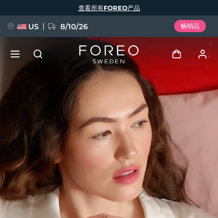
跳
查看所有FOREO产品
转
到
主
要
US
8/10/26
畅销品
内
容
新品
登录
语言
BREAKING NEWS
用户信息
English
Deutsch
Español
我的设备
FAQ™ Pure Beauty-Tech Elixir
Français
Italiano
Português
我的订单
Polski
Svenska
Русский
Türkçe
简体中文
繁體中文
我的地址
issa™ Teeth Whitening Set
我的订阅