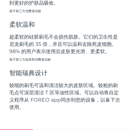
到更好的护肤品吸收。
斯洛伐克
预计送达日期
8/9/26
基于第三方消费者试验
斯洛文尼亚
预计送达日期
8/9/26
柔软温和
南非
预计送达日期
8/17/26
超柔软的硅胶刷毛不会损伤肌肤。它们的卫生性是
尼龙刷毛的 35 倍，并且可以温和去除死皮细胞。
韩国
预计送达日期
8/11/26
98% 的用户表示使用后皮肤更光滑、更柔软。
西班牙
基于第三方临床和消费者试验
预计送达日期
8/9/26
智能瑞典设计
瑞典
预计送达日期
8/9/26
较细的刷毛可温和清洁较大的皮肤区域。较粗的刷
瑞士
预计送达日期
8/9/26
毛点可深层清洁 T 区等油性区域。可以自动将自定
义程序从 FOREO app同步到您的设备，以备下次
台湾
预计送达日期
8/14/26
使用。
泰国
预计送达日期
8/13/26
土耳其
预计送达日期
8/10/26