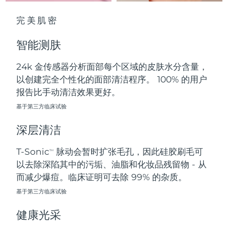
中国澳门特别行政区
预计送达日期
8/11/26
完美肌密
马来西亚
预计送达日期
8/12/26
智能测肤
马耳他
预计送达日期
8/9/26
24k 金传感器分析面部每个区域的皮肤水分含量，
以创建完全个性化的面部清洁程序。 100% 的用户
墨西哥
预计送达日期
8/13/26
报告比手动清洁效果更好。
摩纳哥
基于第三方临床试验
预计送达日期
8/10/26
深层清洁
荷兰
预计送达日期
8/9/26
T-Sonic
脉动会暂时扩张毛孔，因此硅胶刷毛可
TM
新西兰
预计送达日期
8/9/26
以去除深陷其中的污垢、油脂和化妆品残留物 - 从
而减少爆痘。临床证明可去除 99% 的杂质。
挪威
预计送达日期
8/9/26
基于第三方临床试验
阿曼
预计送达日期
8/12/26
健康光采
菲律宾
预计送达日期
8/12/26