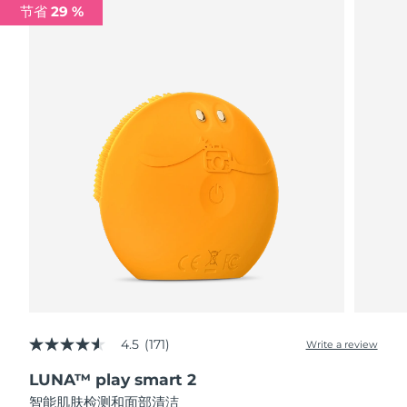
节省 29 %
阿拉伯联合酋长国
预计送达日期
8/10/26
英国
预计送达日期
8/9/26
美国
预计送达日期
8/10/26
乌兹别克斯坦
预计送达日期
8/14/26
越南
预计送达日期
8/15/26
4.5
(171)
Write a review
4.5
out
LUNA™ play smart 2
of
5
智能肌肤检测和面部清洁