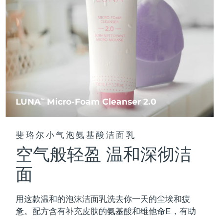
FAQ™ 101
FAQ™ 201
中国
LUNA™ 4 mini
面部提拉护理
预计送达日期
8/9/26
NEW
issa™ 4 smile
UFO™ 3 mini
Clinical anti-aging
LED mask
For young skin, T-zone
Premium anti-aging skincare
哥伦比亚
预计送达日期
8/13/26
Hybrid silicone sonic toothbrush
Red light therapy device for young skin
生发
肌肤年轻化
克罗地亚
预计送达日期
8/9/26
FAQ™ 102
FAQ™ 202
LUNA™ 4 go
BEAR™ 设备
FAQ™ 301
FAQ™ 501
issa™ 4 baby
UFO™ 3 go
Advanced clinical anti-aging
LED mask
For travel or gym bag
All premium facelift devices
NEW
塞浦路斯
预计送达日期
8/10/26
LED hair strengthening scalp massager
Full-Spectrum Red Light Therapy
For ages 0-3
Portable red light therapy
捷克
预计送达日期
8/9/26
FAQ™ 103
FAQ™ 211
LUNA
Micro-Foam Cleanser 2.0
LUNA™ 护肤
TM
保健品
FAQ™ Scalp Serum
FAQ™ 502
issa™ Teeth Whitening Set
面膜
Luxurious clinical anti-aging set
Anti-aging neck & décolleté LED mask
Premium cleansers & balm
丹麦
预计送达日期
8/9/26
Scalp recovery probiotic serum
Full-Spectrum Red Light Therapy
Dual LED + sonic device & 18% PAP gel
Rejuvenation & hydration
专业治疗
斐珞尔小气泡氨基酸洁面乳
爱沙尼亚
预计送达日期
8/9/26
空气般轻盈 温和深彻洁
FAQ™ P1 Primer
FAQ™ 221
LUNA™ 设备
FAQ™护肤品
ISSA™ 设备
UFO™ 设备
Manuka honey primer
Anti-aging LED hand mask
芬兰
FAQ™ Red Light Serum
预计送达日期
8/9/26
All facial cleansing devices
面
All FAQ™ skincare
All silicone sonic toothbrushes
All deep facial hydration devices
法国
预计送达日期
8/9/26
脱毛
身体护理
用这款温和的泡沫洁面乳洗去你一天的尘埃和疲
FAQ™护肤品
FAQ™护肤品
PEACH™ 2 Pro Max
BEAR™ 2 body
FAQ™产品
FAQ™ skincare
法属波利尼西亚
预计送达日期
8/13/26
惫。配方含有补充皮肤的氨基酸和维他命E，有助
All FAQ™ skincare
All FAQ™ skincare