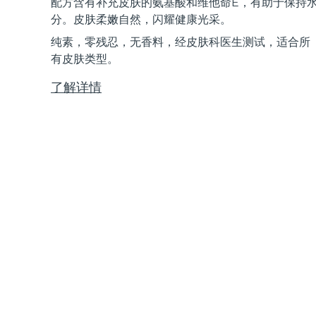
配方含有补充皮肤的氨基酸和维他命E，有助于保持
Near-infrared and red light therapy device
Smart hybrid silicone sonic toothbrush
分。皮肤柔嫩自然，闪耀健康光采。
抗老
LED治疗
纯素，零残忍，无香料，经皮肤科医生测试，适合所
LUNA™ 4 mini
面部提拉护理
FAQ™ 101
FAQ™ 201
有皮肤类型。
UFO™ 3 mini
issa™ 4 smile
For young skin, T-zone
Premium anti-aging skincare
NEW
Clinical anti-aging
LED mask
Red light therapy device for young skin
Hybrid silicone sonic toothbrush
了解详情
生发
LUNA™ 4 go
BEAR™ 设备
肌肤年轻化
FAQ™ 102
FAQ™ 202
UFO™ 3 go
issa™ 4 baby
For travel or gym bag
All premium facelift devices
FAQ™ 301
FAQ™ 501
Advanced clinical anti-aging
LED mask
Portable red light therapy
For ages 0-3
NEW
LED hair strengthening scalp massager
Full-Spectrum Red Light Therapy
LUNA™ 护肤
FAQ™ 103
FAQ™ 211
保健品
面膜
issa™ Teeth Whitening Set
Premium cleansers & balm
FAQ™ Scalp Serum
FAQ™ 502
Luxurious clinical anti-aging set
Anti-aging neck & décolleté LED mask
Rejuvenation & hydration
Dual LED + sonic device & 18% PAP gel
Scalp recovery probiotic serum
Full-Spectrum Red Light Therapy
LUNA™ 设备
专业治疗
FAQ™ P1 Primer
FAQ™ 221
UFO™ 设备
ISSA™ 设备
All facial cleansing devices
FAQ™护肤品
Manuka honey primer
Anti-aging LED hand mask
FAQ™ Red Light Serum
All deep facial hydration devices
All silicone sonic toothbrushes
All FAQ™ skincare