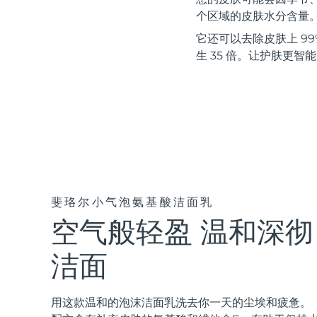
红光疗法
个区域的皮肤水分含量
它还可以去除皮肤上 99%
生 35 倍。让护肤更智
瑞典美肤护理
面部清洁
紧致提拉
LUNA™ 4 套装
BEAR™ 2 套装
Anti-aging massage
Microcurrent toning
斐珞尔小气泡氨基酸洁面乳
空气般轻盈 温和深彻
补水保湿
口腔护理
LUNA™ 4 Plus
BEAR™ 2 go
UFO™ 3 套装
issa™ 4
Massage, LED heating
Microcurrent toning on-the-go
洁面
Deep facial hydration
Hybrid silicone sonic toothbrush
FAQ™ 抗老护理
LUNA™ 4 Men
BEAR™ 2 eyes & lips
用这款温和的泡沫洁面乳洗去你一天的尘埃和疲惫。
NEW
UFO™ 3 LED
issa™ 4 plus
For men, anti-aging massage
Microcurrent line smoothing device