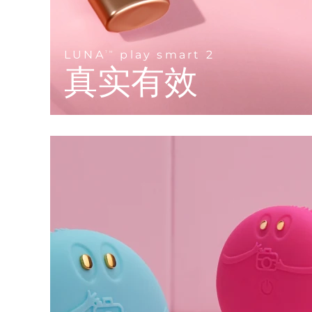
KIWI™ 皮肤护理
All acne treatment devices
All revitalizing eye massagers
Serum
issa™ Teeth Whitening Gel
Advanced pore care essentials
For healthy hair
18% PAP
护肤品
男士
LUNA
play smart 2
TM
真实有效
全部购买
FOREO APP
关于我们