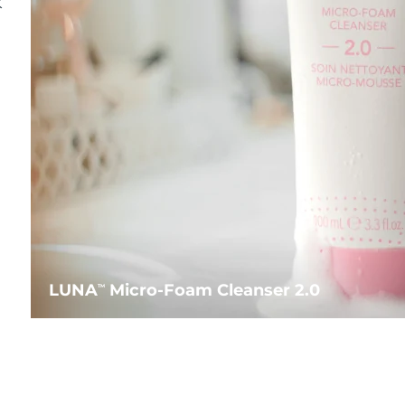
水
LUNA
Micro-Foam Cleanser 2.0
TM