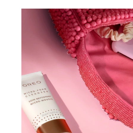
脱毛
FAQ™护肤品
身体护理
FAQ™护肤品
FAQ™产品
FAQ™ skincare
All FAQ™ skincare
All FAQ™ skincare
PEACH™ 2 Pro Max
BEAR™ 2 body
All hair treatments
All FAQ™ skincare
Professional IPL hair removal device
Microcurrent body toning
FAQ™产品
FAQ™产品
痘肌护理
FAQ™ products
眼部护理
All anti-aging treatments
All LED treatments
PEACH™ 2
LUNA™ 4 body
All toning treatments
ESPADA™ 2 plus
BEAR™ 2 eyes & lips
IPL hair removal
Massaging body brush
Recurring acne LED therapy
Microcurrent line smoothing device
PEACH™ 2 go
SUPERCHARGED™ serum
护发
毛孔护理
ESPADA™ 2
IRIS™ 2
Travel-friendly IPL hair removal
Firming body serum
LUNA™ 4 hair
KIWI™ derma
Acne treatment device
Rejuvenating eye massager
NEW
2-in-1 LED scalp massager
Diamond microdermabrasion .
PEACH™ Cooling Prep Gel
ESPADA™ Blemish Solution
眼部护肤
牙齿美白
Cooling IPL hair removal gel
FLIP™ play advanced
KIWI™
Concentrated acne gel
Advanced eye care treatment
issa™ Teeth Whitening Set
LED light hairbrush
Blackhead remover
Dual LED + sonic device & 18% PAP gel
更多的
ESPADA™ 设备
眼部护理设备
LUNA™ Dual-Peptide Scalp