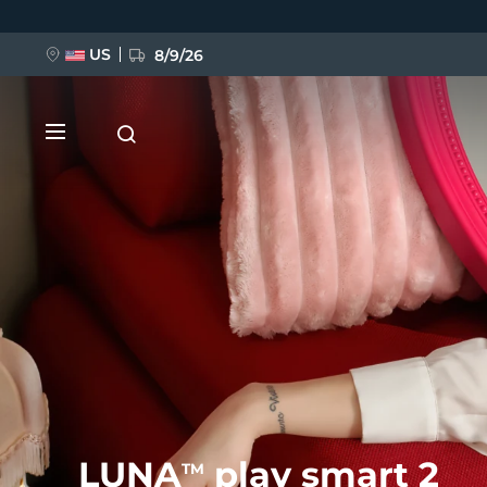
跳
转
到
主
US
8/9/26
要
内
容
新品
BREAKING NEWS
FAQ™ Pure Beauty-Tech Elixir
LUNA
play smart 2
TM