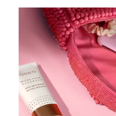
脱毛
FAQ™护肤品
身体护理
FAQ™护肤品
FAQ™产品
FAQ™ skincare
All FAQ™ skincare
All FAQ™ skincare
PEACH™ 2 Pro Max
BEAR™ 2 body
All hair treatments
All FAQ™ skincare
Professional IPL hair removal device
Microcurrent body toning
FAQ™产品
FAQ™产品
痘肌护理
FAQ™ products
眼部护理
All anti-aging treatments
All LED treatments
PEACH™ 2
LUNA™ 4 body
All toning treatments
ESPADA™ 2 plus
BEAR™ 2 eyes & lips
IPL hair removal
Massaging body brush
Recurring acne LED therapy
Microcurrent line smoothing device
PEACH™ 2 go
SUPERCHARGED™ serum
护发
毛孔护理
ESPADA™ 2
IRIS™ 2
Travel-friendly IPL hair removal
Firming body serum
LUNA™ 4 hair
KIWI™ derma
Acne treatment device
Rejuvenating eye massager
NEW
2-in-1 LED scalp massager
Diamond microdermabrasion .
PEACH™ Cooling Prep Gel
ESPADA™ Blemish Solution
眼部护肤
牙齿美白
Cooling IPL hair removal gel
FLIP™ play advanced
KIWI™
Concentrated acne gel
Advanced eye care treatment
issa™ Teeth Whitening Set
LED light hairbrush
Blackhead remover
Dual LED + sonic device & 18% PAP gel
更多的
ESPADA™ 设备
眼部护理设备
LUNA™ Dual-Peptide Scalp