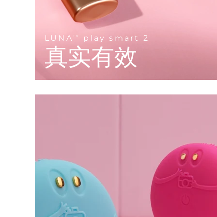
KIWI™ 皮肤护理
All acne treatment devices
All revitalizing eye massagers
Serum
issa™ Teeth Whitening Gel
Advanced pore care essentials
For healthy hair
18% PAP
护肤品
男士
LUNA
play smart 2
TM
真实有效
全部购买
FOREO APP
关于我们