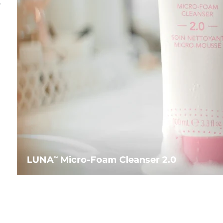
水
LUNA
Micro-Foam Cleanser 2.0
TM