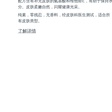
配方含有补充皮肤的氨基酸和维他命E，有助于保持
Near-infrared and red light therapy device
Smart hybrid silicone sonic toothbrush
分。皮肤柔嫩自然，闪耀健康光采。
抗老
LED治疗
纯素，零残忍，无香料，经皮肤科医生测试，适合所
LUNA™ 4 mini
面部提拉护理
FAQ™ 101
FAQ™ 201
有皮肤类型。
UFO™ 3 mini
issa™ 4 smile
For young skin, T-zone
Premium anti-aging skincare
NEW
Clinical anti-aging
LED mask
Red light therapy device for young skin
Hybrid silicone sonic toothbrush
了解详情
生发
LUNA™ 4 go
BEAR™ 设备
肌肤年轻化
FAQ™ 102
FAQ™ 202
UFO™ 3 go
issa™ 4 baby
For travel or gym bag
All premium facelift devices
FAQ™ 301
FAQ™ 501
Advanced clinical anti-aging
LED mask
Portable red light therapy
For ages 0-3
NEW
LED hair strengthening scalp massager
Full-Spectrum Red Light Therapy
LUNA™ 护肤
FAQ™ 103
FAQ™ 211
保健品
面膜
issa™ Teeth Whitening Set
Premium cleansers & balm
FAQ™ Scalp Serum
FAQ™ 502
Luxurious clinical anti-aging set
Anti-aging neck & décolleté LED mask
Rejuvenation & hydration
Dual LED + sonic device & 18% PAP gel
Scalp recovery probiotic serum
Full-Spectrum Red Light Therapy
LUNA™ 设备
专业治疗
FAQ™ P1 Primer
FAQ™ 221
UFO™ 设备
ISSA™ 设备
All facial cleansing devices
FAQ™护肤品
Manuka honey primer
Anti-aging LED hand mask
FAQ™ Red Light Serum
All deep facial hydration devices
All silicone sonic toothbrushes
All FAQ™ skincare