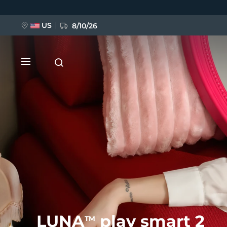
跳
转
到
主
US
8/10/26
要
内
容
新品
BREAKING NEWS
FAQ™ Pure Beauty-Tech Elixir
LUNA
play smart 2
TM