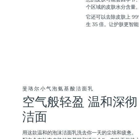
红光疗法
个区域的皮肤水分含量
它还可以去除皮肤上 99%
生 35 倍。让护肤更智
瑞典美肤护理
面部清洁
紧致提拉
LUNA™ 4 套装
BEAR™ 2 套装
Anti-aging massage
Microcurrent toning
斐珞尔小气泡氨基酸洁面乳
空气般轻盈 温和深彻
补水保湿
口腔护理
LUNA™ 4 Plus
BEAR™ 2 go
UFO™ 3 套装
issa™ 4
Massage, LED heating
Microcurrent toning on-the-go
洁面
Deep facial hydration
Hybrid silicone sonic toothbrush
FAQ™ 抗老护理
LUNA™ 4 Men
BEAR™ 2 eyes & lips
用这款温和的泡沫洁面乳洗去你一天的尘埃和疲惫。
NEW
UFO™ 3 LED
issa™ 4 plus
For men, anti-aging massage
Microcurrent line smoothing device