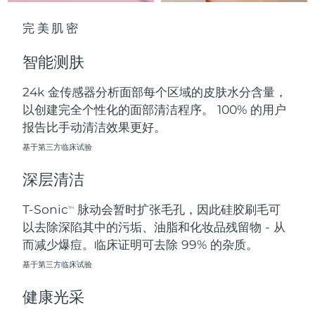
中国澳门特别行政区
预计送达日期
8/10/26
完美肌密
马来西亚
预计送达日期
8/11/26
智能测肤
马耳他
预计送达日期
8/8/26
24k 金传感器分析面部每个区域的皮肤水分含量，
以创建完全个性化的面部清洁程序。 100% 的用户
墨西哥
预计送达日期
8/12/26
报告比手动清洁效果更好。
摩纳哥
基于第三方临床试验
预计送达日期
8/9/26
深层清洁
荷兰
预计送达日期
8/8/26
T-Sonic
脉动会暂时扩张毛孔，因此硅胶刷毛可
TM
新西兰
预计送达日期
8/8/26
以去除深陷其中的污垢、油脂和化妆品残留物 - 从
而减少爆痘。临床证明可去除 99% 的杂质。
挪威
预计送达日期
8/8/26
基于第三方临床试验
阿曼
预计送达日期
8/11/26
健康光采
菲律宾
预计送达日期
8/11/26