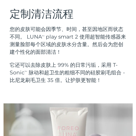
瑞典美肤护理
奥地利
预计送达日期
8/8/26
定制清洁流程
巴林
预计送达日期
8/9/26
您的皮肤可能会因季节、时间，甚至因地区而状态
面部清洁
紧致提拉
不同。 LUNA
play smart 2 使用超智能传感器来
TM
比利时
预计送达日期
8/8/26
测量脸部每个区域的皮肤水分含量。然后会为您创
LUNA™ 4 套装
BEAR™ 2 套装
建个性化的面部清洁！
百慕大
预计送达日期
8/14/26
Anti-aging massage
Microcurrent toning
它还可以去除皮肤上 99% 的日常污垢，采用 T-
波斯尼亚和黑塞哥维那
预计送达日期
8/11/26
Sonic
脉动和超卫生的粗细不同的硅胶刷毛组合 -
补水保湿
口腔护理
TM
LUNA™ 4 Plus
BEAR™ 2 go
比尼龙刷毛卫生 35 倍。让护肤更智能！
文莱
预计送达日期
8/13/26
UFO™ 3 套装
issa™ 4
Massage, LED heating
Microcurrent toning on-the-go
FAQ™ 抗老护理
Deep facial hydration
Hybrid silicone sonic toothbrush
保加利亚
预计送达日期
8/8/26
NEW
LUNA™ 4 Men
BEAR™ 2 eyes & lips
加拿大
预计送达日期
8/12/26
UFO™ 3 LED
issa™ 4 plus
For men, anti-aging massage
Microcurrent line smoothing device
Near-infrared and red light therapy
Smart hybrid silicone sonic toothbrush
智利
预计送达日期
8/12/26
device
抗老
LED治疗