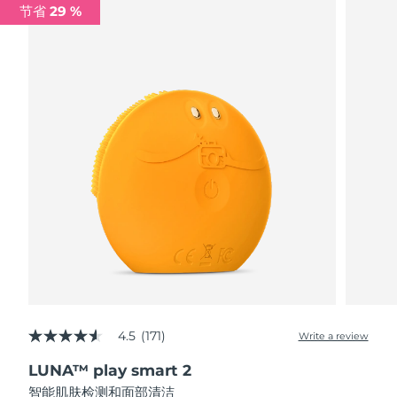
节省 29 %
阿拉伯联合酋长国
预计送达日期
8/9/26
英国
预计送达日期
8/8/26
美国
预计送达日期
8/9/26
乌兹别克斯坦
预计送达日期
8/13/26
越南
预计送达日期
8/14/26
4.5
(171)
Write a review
4.5
out
LUNA™ play smart 2
of
5
智能肌肤检测和面部清洁