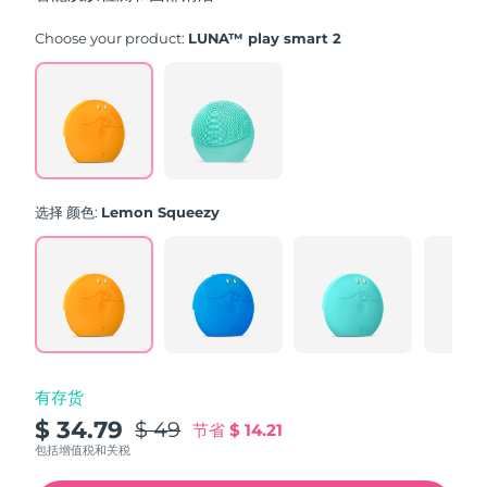
stars,
average
rating
Choose your product:
LUNA™ play smart 2
value.
Read
171
Reviews.
Same
page
link.
选择 颜色:
Lemon Squeezy
有存货
$ 34.79
$ 49
节省
$ 14.21
包括增值税和关税