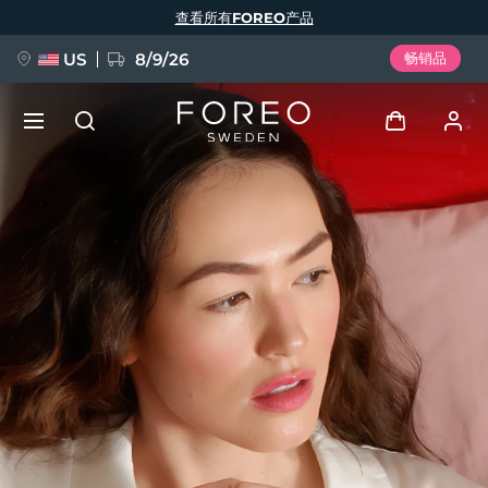
跳
查看所有FOREO产品
转
到
主
要
US
8/9/26
畅销品
内
容
新品
登录
语言
BREAKING NEWS
用户信息
English
Deutsch
Español
我的设备
FAQ™ Pure Beauty-Tech Elixir
Français
Italiano
Português
我的订单
Polski
Svenska
Русский
Türkçe
简体中文
繁體中文
我的地址
issa™ Teeth Whitening Set
我的订阅