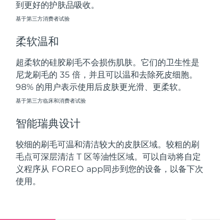
到更好的护肤品吸收。
斯洛伐克
预计送达日期
8/8/26
基于第三方消费者试验
斯洛文尼亚
预计送达日期
8/8/26
柔软温和
南非
预计送达日期
8/16/26
超柔软的硅胶刷毛不会损伤肌肤。它们的卫生性是
尼龙刷毛的 35 倍，并且可以温和去除死皮细胞。
韩国
预计送达日期
8/10/26
98% 的用户表示使用后皮肤更光滑、更柔软。
西班牙
基于第三方临床和消费者试验
预计送达日期
8/8/26
智能瑞典设计
瑞典
预计送达日期
8/8/26
较细的刷毛可温和清洁较大的皮肤区域。较粗的刷
瑞士
预计送达日期
8/8/26
毛点可深层清洁 T 区等油性区域。可以自动将自定
义程序从 FOREO app同步到您的设备，以备下次
台湾
预计送达日期
8/13/26
使用。
泰国
预计送达日期
8/12/26
土耳其
预计送达日期
8/9/26