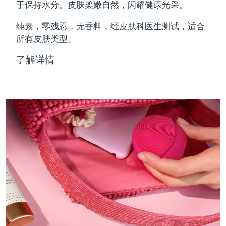
Professional IPL hair removal device
Microcurrent body toning
All hair treatments
All FAQ™ skincare
于保持水分。皮肤柔嫩自然，闪耀健康光采。
德国
预计送达日期
8/8/26
纯素，零残忍，无香料，经皮肤科医生测试，适合
FAQ™产品
FAQ™产品
痘肌护理
眼部护理
直布罗陀
所有皮肤类型。
PEACH™ 2
LUNA™ 4 body
预计送达日期
8/12/26
FAQ™ products
All anti-aging treatments
All LED treatments
ESPADA™ 2 plus
BEAR™ 2 eyes & lips
IPL hair removal
Massaging body brush
All toning treatments
了解详情
希腊
预计送达日期
8/8/26
Recurring acne LED therapy
Microcurrent line smoothing device
中国香港特别行政区
预计送达日期
8/9/26
PEACH™ 2 go
SUPERCHARGED™ serum
护发
毛孔护理
ESPADA™ 2
IRIS™ 2
Travel-friendly IPL hair removal
Firming body serum
匈牙利
LUNA™ 4 hair
预计送达日期
8/8/26
KIWI™ derma
Acne treatment device
Rejuvenating eye massager
NEW
2-in-1 LED scalp massager
Diamond microdermabrasion .
冰岛
预计送达日期
8/9/26
PEACH™ Cooling Prep Gel
ESPADA™ Blemish Solution
眼部护肤
牙齿美白
Cooling IPL hair removal gel
印度尼西亚
预计送达日期
8/6/26
FLIP™ play advanced
KIWI™
Concentrated acne gel
Advanced eye care treatment
issa™ Teeth Whitening Set
LED light hairbrush
Blackhead remover
爱尔兰
预计送达日期
8/8/26
更多的
Dual LED + sonic device & 18% PAP gel
ESPADA™ 设备
眼部护理设备
马恩岛
预计送达日期
8/10/26
LUNA™ Dual-Peptide Scalp
KIWI™ 皮肤护理
All acne treatment devices
All revitalizing eye massagers
Serum
issa™ Teeth Whitening Gel