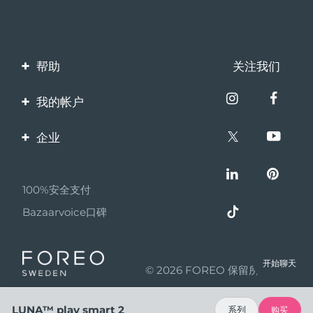
帮助
关注我们
联系我们
我的帐户
订单与运输
产品注册
企业
保修与退换货
客服支持
关于FOREO
常见问题
100%安全支付
伙伴计划
电池信息
Bazaarvoice口碑
联盟新闻
MYSA
开始聊天
© 2026 FOREO 保留所有权利
成为合作伙伴
使用条款
LUNA™ play smart 2
系列
购买