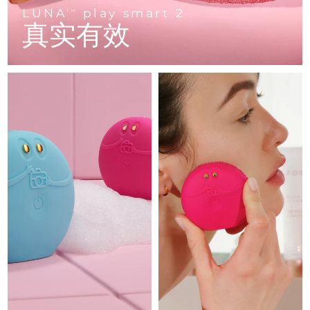
Advanced pore care essentials
以色列
预计送达日期
8/12/26
For healthy hair
LUNA
play smart 2
18% PAP
TM
护肤品
男士
真实有效
意大利
预计送达日期
8/8/26
日本
预计送达日期
8/11/26
泽西岛
预计送达日期
8/13/26
全部购买
哈萨克斯坦
预计送达日期
8/10/26
FOREO APP
科威特
预计送达日期
8/8/26
关于我们
拉脱维亚
预计送达日期
8/8/26
黎巴嫩
预计送达日期
8/9/26
立陶宛
预计送达日期
8/8/26
卢森堡
预计送达日期
8/8/26