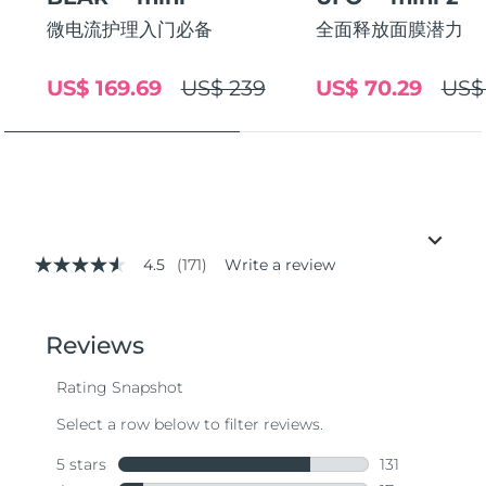
微电流护理入门必备
全面释放面膜潜力
US$ 169.69
US$ 239
US$ 70.29
US$
4.5
(171)
Write a review
4.5
out
of
5
stars,
average
rating
value.
Read
171
Reviews.
Same
page