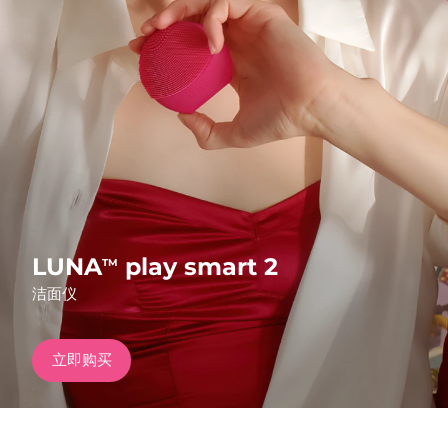
发货国家
美国
预计送达日期
8/9/26
FAQ™ Dual LED Panel
英国
预计送达日期
8/8/26
热门产品
西班牙
预计送达日期
8/8/26
澳大利亚
预计送达日期
8/11/26
法国
预计送达日期
8/8/26
LUNA
play smart 2
TM
特别优惠
畅销产品
洁面仪
德国
预计送达日期
8/8/26
加拿大
预计送达日期
8/12/26
立即购买
红光疗法
澳大利亚
预计送达日期
8/11/26