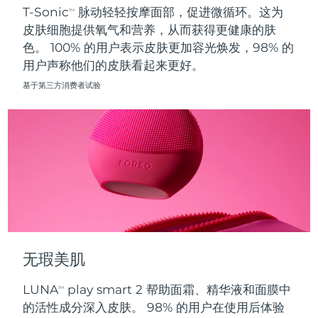
T-Sonic
脉动轻轻按摩面部，促进微循环。这为
TM
皮肤细胞提供氧气和营养，从而获得更健康的肤
波兰
预计送达日期
8/9/26
色。 100% 的用户表示皮肤更加容光焕发，98% 的
用户声称他们的皮肤看起来更好。
葡萄牙
预计送达日期
8/8/26
基于第三方消费者试验
波多黎各
预计送达日期
8/10/26
卡塔尔
预计送达日期
8/9/26
留尼汪
预计送达日期
8/13/26
罗马尼亚
预计送达日期
8/8/26
俄罗斯
预计送达日期
8/16/26
无瑕美肌
沙特阿拉伯
预计送达日期
8/9/26
LUNA
play smart 2 帮助面霜、精华液和面膜中
TM
新加坡
预计送达日期
8/10/26
的活性成分深入皮肤。 98% 的用户在使用后体验