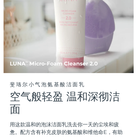
FAQ™ 101
FAQ™ 201
中国
LUNA™ 4 mini
面部提拉护理
预计送达日期
8/8/26
NEW
issa™ 4 smile
UFO™ 3 mini
Clinical anti-aging
LED mask
For young skin, T-zone
Premium anti-aging skincare
哥伦比亚
预计送达日期
8/12/26
Hybrid silicone sonic toothbrush
Red light therapy device for young skin
生发
肌肤年轻化
克罗地亚
预计送达日期
8/8/26
FAQ™ 102
FAQ™ 202
LUNA™ 4 go
BEAR™ 设备
FAQ™ 301
FAQ™ 501
issa™ 4 baby
UFO™ 3 go
Advanced clinical anti-aging
LED mask
For travel or gym bag
All premium facelift devices
NEW
塞浦路斯
预计送达日期
8/9/26
LED hair strengthening scalp massager
Full-Spectrum Red Light Therapy
For ages 0-3
Portable red light therapy
捷克
预计送达日期
8/8/26
FAQ™ 103
FAQ™ 211
LUNA
Micro-Foam Cleanser 2.0
LUNA™ 护肤
TM
保健品
FAQ™ Scalp Serum
FAQ™ 502
issa™ Teeth Whitening Set
面膜
Luxurious clinical anti-aging set
Anti-aging neck & décolleté LED mask
Premium cleansers & balm
丹麦
预计送达日期
8/8/26
Scalp recovery probiotic serum
Full-Spectrum Red Light Therapy
Dual LED + sonic device & 18% PAP gel
Rejuvenation & hydration
专业治疗
斐珞尔小气泡氨基酸洁面乳
爱沙尼亚
预计送达日期
8/8/26
空气般轻盈 温和深彻洁
FAQ™ P1 Primer
FAQ™ 221
LUNA™ 设备
FAQ™护肤品
ISSA™ 设备
UFO™ 设备
Manuka honey primer
Anti-aging LED hand mask
芬兰
FAQ™ Red Light Serum
预计送达日期
8/8/26
All facial cleansing devices
面
All FAQ™ skincare
All silicone sonic toothbrushes
All deep facial hydration devices
法国
预计送达日期
8/8/26
脱毛
身体护理
用这款温和的泡沫洁面乳洗去你一天的尘埃和疲
FAQ™护肤品
FAQ™护肤品
PEACH™ 2 Pro Max
BEAR™ 2 body
FAQ™产品
FAQ™ skincare
法属波利尼西亚
预计送达日期
8/12/26
惫。配方含有补充皮肤的氨基酸和维他命E，有助
All FAQ™ skincare
All FAQ™ skincare