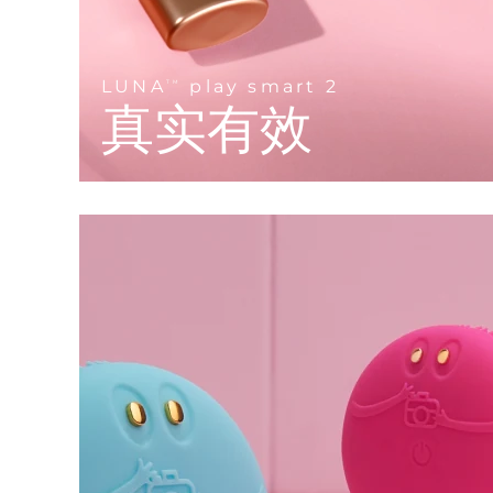
KIWI™ 皮肤护理
All acne treatment devices
All revitalizing eye massagers
Serum
issa™ Teeth Whitening Gel
Advanced pore care essentials
For healthy hair
18% PAP
护肤品
男士
LUNA
play smart 2
TM
真实有效
全部购买
FOREO APP
关于我们