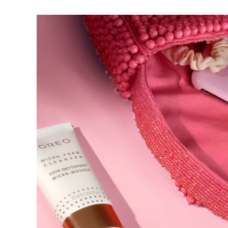
脱毛
FAQ™护肤品
身体护理
FAQ™护肤品
FAQ™产品
FAQ™ skincare
All FAQ™ skincare
All FAQ™ skincare
PEACH™ 2 Pro Max
BEAR™ 2 body
All hair treatments
All FAQ™ skincare
Professional IPL hair removal device
Microcurrent body toning
FAQ™产品
FAQ™产品
痘肌护理
FAQ™ products
眼部护理
All anti-aging treatments
All LED treatments
PEACH™ 2
LUNA™ 4 body
All toning treatments
ESPADA™ 2 plus
BEAR™ 2 eyes & lips
IPL hair removal
Massaging body brush
Recurring acne LED therapy
Microcurrent line smoothing device
PEACH™ 2 go
SUPERCHARGED™ serum
护发
毛孔护理
ESPADA™ 2
IRIS™ 2
Travel-friendly IPL hair removal
Firming body serum
LUNA™ 4 hair
KIWI™ derma
Acne treatment device
Rejuvenating eye massager
NEW
2-in-1 LED scalp massager
Diamond microdermabrasion .
PEACH™ Cooling Prep Gel
ESPADA™ Blemish Solution
眼部护肤
牙齿美白
Cooling IPL hair removal gel
FLIP™ play advanced
KIWI™
Concentrated acne gel
Advanced eye care treatment
issa™ Teeth Whitening Set
LED light hairbrush
Blackhead remover
Dual LED + sonic device & 18% PAP gel
更多的
ESPADA™ 设备
眼部护理设备
LUNA™ Dual-Peptide Scalp