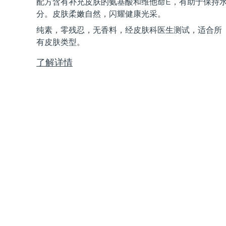
配方含有补充皮肤的氨基酸和维他命E，有助于保持
Near-infrared and red light therapy device
Smart hybrid silicone sonic toothbrush
分。皮肤柔嫩自然，闪耀健康光采。
抗老
LED治疗
纯素，零残忍，无香料，经皮肤科医生测试，适合所
LUNA™ 4 mini
面部提拉护理
FAQ™ 101
FAQ™ 201
有皮肤类型。
UFO™ 3 mini
issa™ 4 smile
For young skin, T-zone
Premium anti-aging skincare
NEW
Clinical anti-aging
LED mask
Red light therapy device for young skin
Hybrid silicone sonic toothbrush
了解详情
生发
LUNA™ 4 go
BEAR™ 设备
肌肤年轻化
FAQ™ 102
FAQ™ 202
UFO™ 3 go
issa™ 4 baby
For travel or gym bag
All premium facelift devices
FAQ™ 301
FAQ™ 501
Advanced clinical anti-aging
LED mask
Portable red light therapy
For ages 0-3
NEW
LED hair strengthening scalp massager
Full-Spectrum Red Light Therapy
LUNA™ 护肤
FAQ™ 103
FAQ™ 211
保健品
面膜
issa™ Teeth Whitening Set
Premium cleansers & balm
FAQ™ Scalp Serum
FAQ™ 502
Luxurious clinical anti-aging set
Anti-aging neck & décolleté LED mask
Rejuvenation & hydration
Dual LED + sonic device & 18% PAP gel
Scalp recovery probiotic serum
Full-Spectrum Red Light Therapy
LUNA™ 设备
专业治疗
FAQ™ P1 Primer
FAQ™ 221
UFO™ 设备
ISSA™ 设备
All facial cleansing devices
FAQ™护肤品
Manuka honey primer
Anti-aging LED hand mask
FAQ™ Red Light Serum
All deep facial hydration devices
All silicone sonic toothbrushes
All FAQ™ skincare