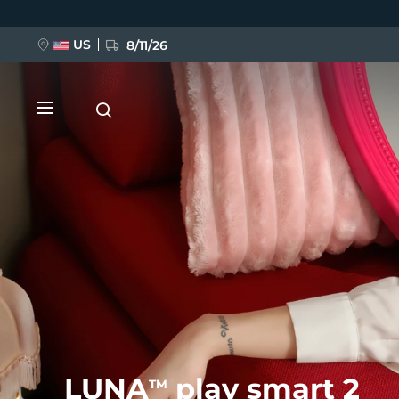
跳
转
到
主
US
8/11/26
要
内
容
新品
BREAKING NEWS
FAQ™ Pure Beauty-Tech Elixir
LUNA
play smart 2
TM