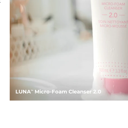
水
LUNA
Micro-Foam Cleanser 2.0
TM