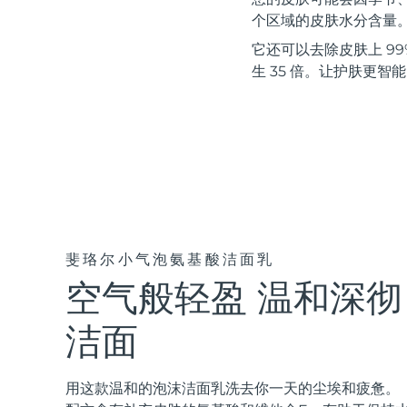
红光疗法
个区域的皮肤水分含量
它还可以去除皮肤上 99%
生 35 倍。让护肤更智
瑞典美肤护理
面部清洁
紧致提拉
LUNA™ 4 套装
BEAR™ 2 套装
Anti-aging massage
Microcurrent toning
斐珞尔小气泡氨基酸洁面乳
空气般轻盈 温和深彻
补水保湿
口腔护理
LUNA™ 4 Plus
BEAR™ 2 go
UFO™ 3 套装
issa™ 4
Massage, LED heating
Microcurrent toning on-the-go
洁面
Deep facial hydration
Hybrid silicone sonic toothbrush
FAQ™ 抗老护理
LUNA™ 4 Men
BEAR™ 2 eyes & lips
用这款温和的泡沫洁面乳洗去你一天的尘埃和疲惫。
NEW
UFO™ 3 LED
issa™ 4 plus
For men, anti-aging massage
Microcurrent line smoothing device