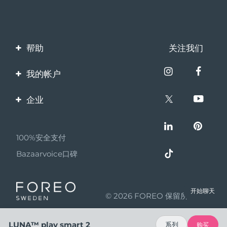
帮助
关注我们
联系我们
我的帐户
订单与运输
产品注册
企业
保修与退换货
客服支持
关于FOREO
常见问题
100%安全支付
伙伴计划
电池信息
Bazaarvoice口碑
联盟新闻
MYSA
开始聊天
© 2026 FOREO 保留所有权利
成为合作伙伴
使用条款
LUNA™ play smart 2
系列
购买