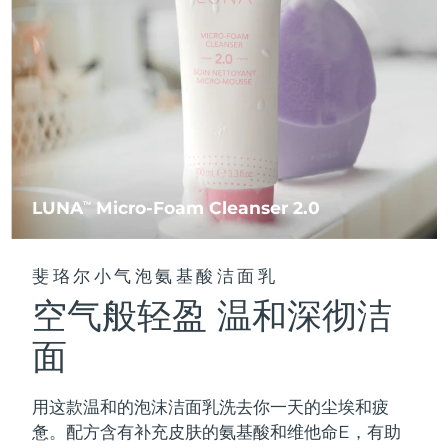
FAQ™ 101
FAQ™ 201
中国
LUNA™ 4 mini
面部提拉护理
预计送达日期
09/08/2026
NEW
issa™ 4 smile
UFO™ 3 mini
Clinical anti-aging
LED mask
For young skin, T-zone
Premium anti-aging skincare
哥伦比亚
预计送达日期
13/08/2026
Hybrid silicone sonic toothbrush
Red light therapy device for young skin
生发
肌肤年轻化
克罗地亚
预计送达日期
09/08/2026
FAQ™ 102
FAQ™ 202
LUNA™ 4 go
BEAR™ 设备
FAQ™ 301
FAQ™ 501
issa™ 4 baby
UFO™ 3 go
Advanced clinical anti-aging
LED mask
For travel or gym bag
All premium facelift devices
NEW
塞浦路斯
预计送达日期
10/08/2026
LED hair strengthening scalp massager
Full-Spectrum Red Light Therapy
For ages 0-3
Portable red light therapy
捷克
预计送达日期
09/08/2026
FAQ™ 103
FAQ™ 211
LUNA
Micro-Foam Cleanser 2.0
LUNA™ 护肤
TM
保健品
FAQ™ Scalp Serum
FAQ™ 502
issa™ Teeth Whitening Set
面膜
Luxurious clinical anti-aging set
Anti-aging neck & décolleté LED mask
Premium cleansers & balm
丹麦
预计送达日期
09/08/2026
Scalp recovery probiotic serum
Full-Spectrum Red Light Therapy
Dual LED + sonic device & 18% PAP gel
Rejuvenation & hydration
专业治疗
斐珞尔小气泡氨基酸洁面乳
爱沙尼亚
预计送达日期
09/08/2026
空气般轻盈 温和深彻洁
FAQ™ P1 Primer
FAQ™ 221
LUNA™ 设备
FAQ™护肤品
ISSA™ 设备
UFO™ 设备
Manuka honey primer
Anti-aging LED hand mask
芬兰
FAQ™ Red Light Serum
预计送达日期
09/08/2026
All facial cleansing devices
面
All FAQ™ skincare
All silicone sonic toothbrushes
All deep facial hydration devices
法国
预计送达日期
09/08/2026
脱毛
身体护理
用这款温和的泡沫洁面乳洗去你一天的尘埃和疲
FAQ™护肤品
FAQ™护肤品
PEACH™ 2 Pro Max
BEAR™ 2 body
FAQ™产品
FAQ™ skincare
法属波利尼西亚
预计送达日期
13/08/2026
惫。配方含有补充皮肤的氨基酸和维他命E，有助
All FAQ™ skincare
All FAQ™ skincare