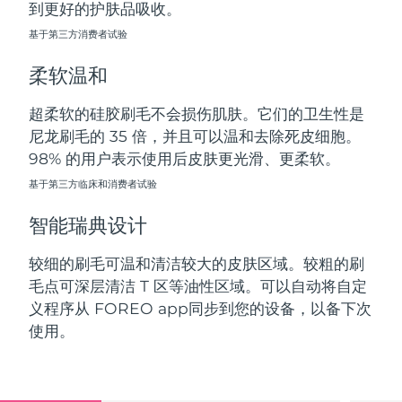
到更好的护肤品吸收。
斯洛伐克
预计送达日期
09/08/2026
基于第三方消费者试验
斯洛文尼亚
预计送达日期
09/08/2026
柔软温和
南非
预计送达日期
17/08/2026
超柔软的硅胶刷毛不会损伤肌肤。它们的卫生性是
尼龙刷毛的 35 倍，并且可以温和去除死皮细胞。
韩国
预计送达日期
11/08/2026
98% 的用户表示使用后皮肤更光滑、更柔软。
西班牙
基于第三方临床和消费者试验
预计送达日期
09/08/2026
智能瑞典设计
瑞典
预计送达日期
09/08/2026
较细的刷毛可温和清洁较大的皮肤区域。较粗的刷
瑞士
预计送达日期
09/08/2026
毛点可深层清洁 T 区等油性区域。可以自动将自定
义程序从 FOREO app同步到您的设备，以备下次
台湾
预计送达日期
14/08/2026
使用。
泰国
预计送达日期
13/08/2026
土耳其
预计送达日期
10/08/2026