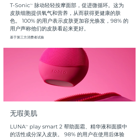
T-Sonic
脉动轻轻按摩面部，促进微循环。这为
TM
皮肤细胞提供氧气和营养，从而获得更健康的肤
波兰
预计送达日期
10/08/2026
色。 100% 的用户表示皮肤更加容光焕发，98% 的
用户声称他们的皮肤看起来更好。
葡萄牙
预计送达日期
09/08/2026
基于第三方消费者试验
波多黎各
预计送达日期
11/08/2026
卡塔尔
预计送达日期
10/08/2026
留尼汪
预计送达日期
14/08/2026
罗马尼亚
预计送达日期
09/08/2026
俄罗斯
预计送达日期
17/08/2026
无瑕美肌
沙特阿拉伯
预计送达日期
10/08/2026
LUNA
play smart 2 帮助面霜、精华液和面膜中
TM
新加坡
预计送达日期
11/08/2026
的活性成分深入皮肤。 98% 的用户在使用后体验