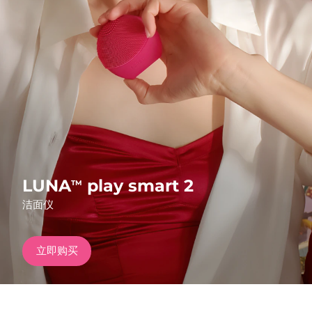
发货国家
美国
预计送达日期
10/08/2026
FAQ™ Dual LED Panel
英国
预计送达日期
09/08/2026
热门产品
西班牙
预计送达日期
09/08/2026
澳大利亚
预计送达日期
12/08/2026
法国
预计送达日期
09/08/2026
LUNA
play smart 2
TM
特别优惠
畅销产品
洁面仪
德国
预计送达日期
09/08/2026
加拿大
预计送达日期
13/08/2026
立即购买
红光疗法
澳大利亚
预计送达日期
12/08/2026