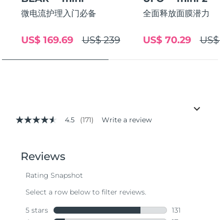
微电流护理入门必备
全面释放面膜潜力
US$ 169.69
US$ 239
US$ 70.29
US$
4.5
(171)
Write a review
4.5
out
of
5
stars,
average
rating
value.
Read
171
Reviews.
Same
page