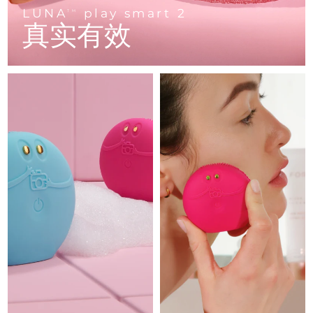
Advanced pore care essentials
以色列
预计送达日期
13/08/2026
For healthy hair
LUNA
play smart 2
18% PAP
TM
护肤品
男士
真实有效
意大利
预计送达日期
09/08/2026
日本
预计送达日期
12/08/2026
泽西岛
预计送达日期
14/08/2026
全部购买
哈萨克斯坦
预计送达日期
11/08/2026
FOREO APP
科威特
预计送达日期
09/08/2026
关于我们
拉脱维亚
预计送达日期
09/08/2026
黎巴嫩
预计送达日期
10/08/2026
立陶宛
预计送达日期
09/08/2026
卢森堡
预计送达日期
09/08/2026