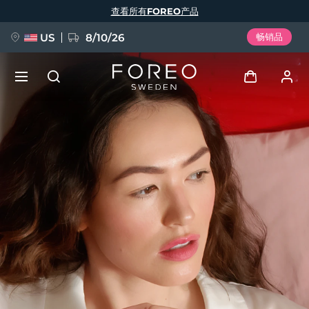
跳
查看所有FOREO产品
转
到
主
要
US
8/10/26
畅销品
内
容
新品
登录
语言
BREAKING NEWS
用户信息
English
Deutsch
Español
我的设备
FAQ™ Pure Beauty-Tech Elixir
Français
Italiano
Português
我的订单
Polski
Svenska
Русский
Türkçe
简体中文
繁體中文
我的地址
issa™ Teeth Whitening Set
我的订阅