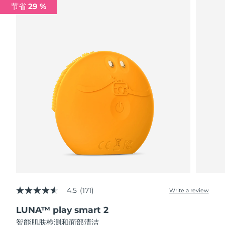
节省 29 %
阿拉伯联合酋长国
预计送达日期
10/08/2026
英国
预计送达日期
09/08/2026
美国
预计送达日期
10/08/2026
乌兹别克斯坦
预计送达日期
14/08/2026
越南
预计送达日期
15/08/2026
4.5
(171)
Write a review
4.5
out
LUNA™ play smart 2
of
5
智能肌肤检测和面部清洁