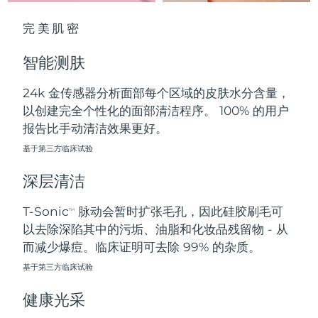
中国澳门特别行政区
预计送达日期
11/08/2026
完美肌密
马来西亚
预计送达日期
12/08/2026
智能测肤
马耳他
预计送达日期
09/08/2026
24k 金传感器分析面部每个区域的皮肤水分含量，
以创建完全个性化的面部清洁程序。 100% 的用户
墨西哥
预计送达日期
13/08/2026
报告比手动清洁效果更好。
摩纳哥
基于第三方临床试验
预计送达日期
10/08/2026
深层清洁
荷兰
预计送达日期
09/08/2026
T-Sonic
脉动会暂时扩张毛孔，因此硅胶刷毛可
TM
新西兰
预计送达日期
09/08/2026
以去除深陷其中的污垢、油脂和化妆品残留物 - 从
而减少爆痘。临床证明可去除 99% 的杂质。
挪威
预计送达日期
09/08/2026
基于第三方临床试验
阿曼
预计送达日期
12/08/2026
健康光采
菲律宾
预计送达日期
12/08/2026