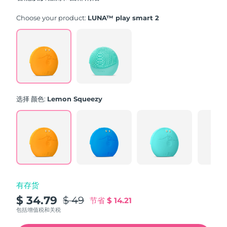
stars,
average
rating
Choose your product:
LUNA™ play smart 2
value.
Read
171
Reviews.
Same
page
link.
选择 颜色:
Lemon Squeezy
有存货
$ 34.79
$ 49
节省
$ 14.21
包括增值税和关税