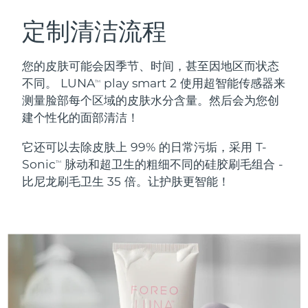
瑞典美肤护理
奥地利
预计送达日期
09/08/2026
定制清洁流程
巴林
预计送达日期
10/08/2026
您的皮肤可能会因季节、时间，甚至因地区而状态
面部清洁
紧致提拉
不同。 LUNA
play smart 2 使用超智能传感器来
TM
比利时
预计送达日期
09/08/2026
测量脸部每个区域的皮肤水分含量。然后会为您创
LUNA™ 4 套装
BEAR™ 2 套装
建个性化的面部清洁！
百慕大
预计送达日期
15/08/2026
Anti-aging massage
Microcurrent toning
它还可以去除皮肤上 99% 的日常污垢，采用 T-
波斯尼亚和黑塞哥维那
预计送达日期
12/08/2026
Sonic
脉动和超卫生的粗细不同的硅胶刷毛组合 -
补水保湿
口腔护理
TM
LUNA™ 4 Plus
BEAR™ 2 go
比尼龙刷毛卫生 35 倍。让护肤更智能！
文莱
预计送达日期
14/08/2026
UFO™ 3 套装
issa™ 4
Massage, LED heating
Microcurrent toning on-the-go
FAQ™ 抗老护理
Deep facial hydration
Hybrid silicone sonic toothbrush
保加利亚
预计送达日期
09/08/2026
NEW
LUNA™ 4 Men
BEAR™ 2 eyes & lips
加拿大
预计送达日期
13/08/2026
UFO™ 3 LED
issa™ 4 plus
For men, anti-aging massage
Microcurrent line smoothing device
Near-infrared and red light therapy
Smart hybrid silicone sonic toothbrush
智利
预计送达日期
13/08/2026
device
抗老
LED治疗