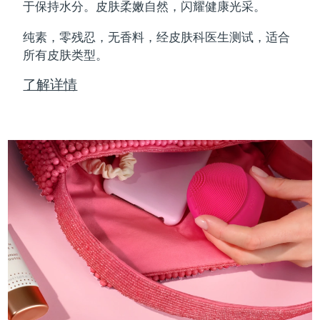
Professional IPL hair removal device
Microcurrent body toning
All hair treatments
All FAQ™ skincare
于保持水分。皮肤柔嫩自然，闪耀健康光采。
德国
预计送达日期
09/08/2026
纯素，零残忍，无香料，经皮肤科医生测试，适合
FAQ™产品
FAQ™产品
痘肌护理
眼部护理
直布罗陀
所有皮肤类型。
PEACH™ 2
LUNA™ 4 body
预计送达日期
13/08/2026
FAQ™ products
All anti-aging treatments
All LED treatments
ESPADA™ 2 plus
BEAR™ 2 eyes & lips
IPL hair removal
Massaging body brush
All toning treatments
了解详情
希腊
预计送达日期
09/08/2026
Recurring acne LED therapy
Microcurrent line smoothing device
中国香港特别行政区
预计送达日期
10/08/2026
PEACH™ 2 go
SUPERCHARGED™ serum
护发
毛孔护理
ESPADA™ 2
IRIS™ 2
Travel-friendly IPL hair removal
Firming body serum
匈牙利
LUNA™ 4 hair
预计送达日期
09/08/2026
KIWI™ derma
Acne treatment device
Rejuvenating eye massager
NEW
2-in-1 LED scalp massager
Diamond microdermabrasion .
冰岛
预计送达日期
10/08/2026
PEACH™ Cooling Prep Gel
ESPADA™ Blemish Solution
眼部护肤
牙齿美白
Cooling IPL hair removal gel
印度尼西亚
预计送达日期
07/08/2026
FLIP™ play advanced
KIWI™
Concentrated acne gel
Advanced eye care treatment
issa™ Teeth Whitening Set
LED light hairbrush
Blackhead remover
爱尔兰
预计送达日期
09/08/2026
更多的
Dual LED + sonic device & 18% PAP gel
ESPADA™ 设备
眼部护理设备
马恩岛
预计送达日期
11/08/2026
LUNA™ Dual-Peptide Scalp
KIWI™ 皮肤护理
All acne treatment devices
All revitalizing eye massagers
Serum
issa™ Teeth Whitening Gel