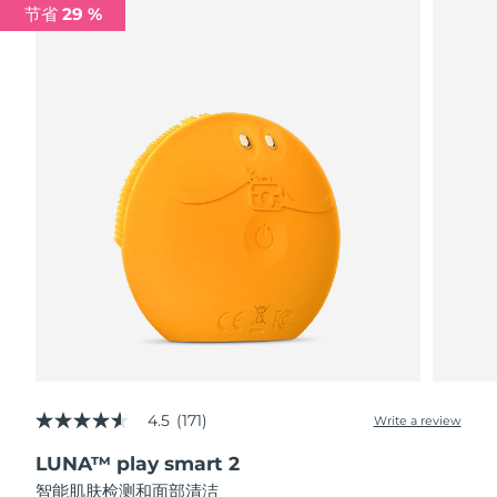
节省 29 %
阿拉伯联合酋长国
预计送达日期
8/10/26
英国
预计送达日期
8/9/26
美国
预计送达日期
8/10/26
乌兹别克斯坦
预计送达日期
8/14/26
越南
预计送达日期
8/15/26
4.5
(171)
Write a review
4.5
out
LUNA™ play smart 2
of
5
智能肌肤检测和面部清洁