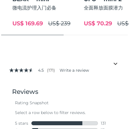
微电流护理入门必备
全面释放面膜潜力
US$ 169.69
US$ 239
US$ 70.29
US$
4.5
(171)
Write a review
4.5
out
of
5
stars,
average
rating
value.
Read
171
Reviews.
Same
page