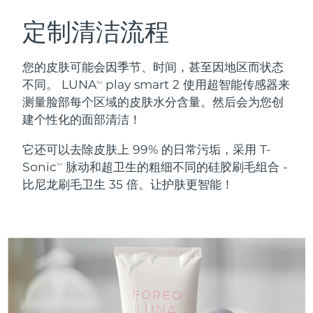
瑞典美肤护理
奥地利
预计送达日期
8/9/26
定制清洁流程
巴林
预计送达日期
8/10/26
您的皮肤可能会因季节、时间，甚至因地区而状态
面部清洁
紧致提拉
不同。 LUNA
play smart 2 使用超智能传感器来
TM
比利时
预计送达日期
8/9/26
测量脸部每个区域的皮肤水分含量。然后会为您创
LUNA™ 4 套装
BEAR™ 2 套装
建个性化的面部清洁！
百慕大
预计送达日期
8/15/26
Anti-aging massage
Microcurrent toning
它还可以去除皮肤上 99% 的日常污垢，采用 T-
波斯尼亚和黑塞哥维那
预计送达日期
8/12/26
Sonic
脉动和超卫生的粗细不同的硅胶刷毛组合 -
补水保湿
口腔护理
TM
LUNA™ 4 Plus
BEAR™ 2 go
比尼龙刷毛卫生 35 倍。让护肤更智能！
文莱
预计送达日期
8/14/26
UFO™ 3 套装
issa™ 4
Massage, LED heating
Microcurrent toning on-the-go
FAQ™ 抗老护理
Deep facial hydration
Hybrid silicone sonic toothbrush
保加利亚
预计送达日期
8/9/26
NEW
LUNA™ 4 Men
BEAR™ 2 eyes & lips
加拿大
预计送达日期
8/13/26
UFO™ 3 LED
issa™ 4 plus
For men, anti-aging massage
Microcurrent line smoothing device
Near-infrared and red light therapy
Smart hybrid silicone sonic toothbrush
智利
预计送达日期
8/13/26
device
抗老
LED治疗