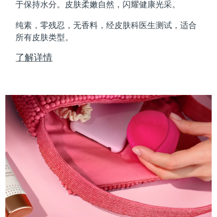
Professional IPL hair removal device
Microcurrent body toning
All hair treatments
All FAQ™ skincare
于保持水分。皮肤柔嫩自然，闪耀健康光采。
德国
预计送达日期
8/9/26
纯素，零残忍，无香料，经皮肤科医生测试，适合
FAQ™产品
FAQ™产品
痘肌护理
眼部护理
直布罗陀
所有皮肤类型。
PEACH™ 2
LUNA™ 4 body
预计送达日期
8/13/26
FAQ™ products
All anti-aging treatments
All LED treatments
ESPADA™ 2 plus
BEAR™ 2 eyes & lips
IPL hair removal
Massaging body brush
All toning treatments
了解详情
希腊
预计送达日期
8/9/26
Recurring acne LED therapy
Microcurrent line smoothing device
中国香港特别行政区
预计送达日期
8/10/26
PEACH™ 2 go
SUPERCHARGED™ serum
护发
毛孔护理
ESPADA™ 2
IRIS™ 2
Travel-friendly IPL hair removal
Firming body serum
匈牙利
LUNA™ 4 hair
预计送达日期
8/9/26
KIWI™ derma
Acne treatment device
Rejuvenating eye massager
NEW
2-in-1 LED scalp massager
Diamond microdermabrasion .
冰岛
预计送达日期
8/10/26
PEACH™ Cooling Prep Gel
ESPADA™ Blemish Solution
眼部护肤
牙齿美白
Cooling IPL hair removal gel
印度尼西亚
预计送达日期
8/7/26
FLIP™ play advanced
KIWI™
Concentrated acne gel
Advanced eye care treatment
issa™ Teeth Whitening Set
LED light hairbrush
Blackhead remover
爱尔兰
预计送达日期
8/9/26
更多的
Dual LED + sonic device & 18% PAP gel
ESPADA™ 设备
眼部护理设备
马恩岛
预计送达日期
8/11/26
LUNA™ Dual-Peptide Scalp
KIWI™ 皮肤护理
All acne treatment devices
All revitalizing eye massagers
Serum
issa™ Teeth Whitening Gel