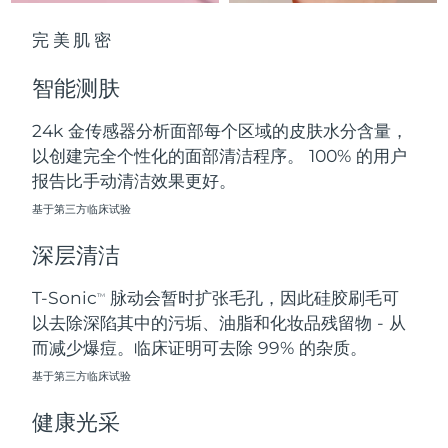
中国澳门特别行政区
预计送达日期
8/11/26
完美肌密
马来西亚
预计送达日期
8/12/26
智能测肤
马耳他
预计送达日期
8/9/26
24k 金传感器分析面部每个区域的皮肤水分含量，
以创建完全个性化的面部清洁程序。 100% 的用户
墨西哥
预计送达日期
8/13/26
报告比手动清洁效果更好。
摩纳哥
基于第三方临床试验
预计送达日期
8/10/26
深层清洁
荷兰
预计送达日期
8/9/26
T-Sonic
脉动会暂时扩张毛孔，因此硅胶刷毛可
TM
新西兰
预计送达日期
8/9/26
以去除深陷其中的污垢、油脂和化妆品残留物 - 从
而减少爆痘。临床证明可去除 99% 的杂质。
挪威
预计送达日期
8/9/26
基于第三方临床试验
阿曼
预计送达日期
8/12/26
健康光采
菲律宾
预计送达日期
8/12/26