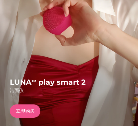
发货国家
美国
预计送达日期
8/10/26
FAQ™ Dual LED Panel
英国
预计送达日期
8/9/26
热门产品
西班牙
预计送达日期
8/9/26
澳大利亚
预计送达日期
8/12/26
法国
预计送达日期
8/9/26
LUNA
play smart 2
TM
特别优惠
畅销产品
洁面仪
德国
预计送达日期
8/9/26
加拿大
预计送达日期
8/13/26
立即购买
红光疗法
澳大利亚
预计送达日期
8/12/26