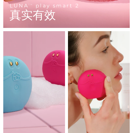
Advanced pore care essentials
以色列
预计送达日期
8/13/26
For healthy hair
LUNA
play smart 2
18% PAP
TM
护肤品
男士
真实有效
意大利
预计送达日期
8/9/26
日本
预计送达日期
8/12/26
泽西岛
预计送达日期
8/14/26
全部购买
哈萨克斯坦
预计送达日期
8/11/26
FOREO APP
科威特
预计送达日期
8/9/26
关于我们
拉脱维亚
预计送达日期
8/9/26
黎巴嫩
预计送达日期
8/10/26
立陶宛
预计送达日期
8/9/26
卢森堡
预计送达日期
8/9/26