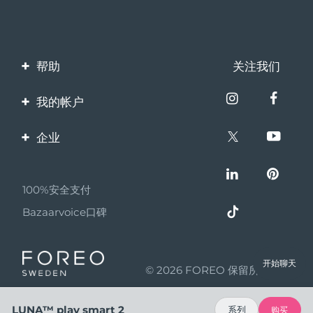
帮助
关注我们
联系我们
我的帐户
订单与运输
产品注册
企业
保修与退换货
客服支持
关于FOREO
常见问题
100%安全支付
伙伴计划
电池信息
Bazaarvoice口碑
联盟新闻
MYSA
开始聊天
© 2026 FOREO 保留所有权利
成为合作伙伴
使用条款
LUNA™ play smart 2
系列
购买