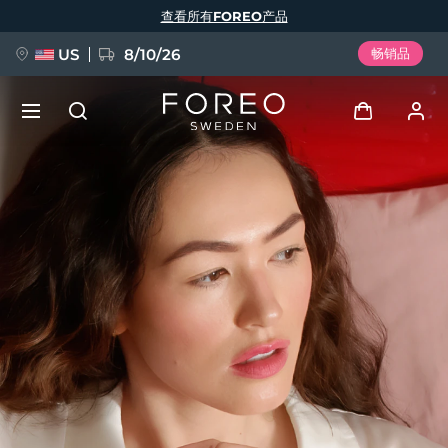
跳
查看所有FOREO产品
转
到
主
要
US
8/10/26
畅销品
内
容
新品
登录
语言
BREAKING NEWS
用户信息
English
Deutsch
Español
我的设备
FAQ™ Pure Beauty-Tech Elixir
Français
Italiano
Português
我的订单
Polski
Svenska
Русский
Türkçe
简体中文
繁體中文
我的地址
issa™ Teeth Whitening Set
我的订阅