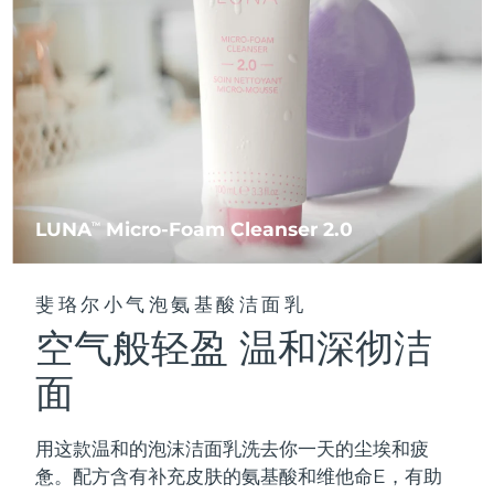
FAQ™ 101
FAQ™ 201
中国
LUNA™ 4 mini
面部提拉护理
预计送达日期
8/9/26
NEW
issa™ 4 smile
UFO™ 3 mini
Clinical anti-aging
LED mask
For young skin, T-zone
Premium anti-aging skincare
哥伦比亚
预计送达日期
8/13/26
Hybrid silicone sonic toothbrush
Red light therapy device for young skin
生发
肌肤年轻化
克罗地亚
预计送达日期
8/9/26
FAQ™ 102
FAQ™ 202
LUNA™ 4 go
BEAR™ 设备
FAQ™ 301
FAQ™ 501
issa™ 4 baby
UFO™ 3 go
Advanced clinical anti-aging
LED mask
For travel or gym bag
All premium facelift devices
NEW
塞浦路斯
预计送达日期
8/10/26
LED hair strengthening scalp massager
Full-Spectrum Red Light Therapy
For ages 0-3
Portable red light therapy
捷克
预计送达日期
8/9/26
FAQ™ 103
FAQ™ 211
LUNA
Micro-Foam Cleanser 2.0
LUNA™ 护肤
TM
保健品
FAQ™ Scalp Serum
FAQ™ 502
issa™ Teeth Whitening Set
面膜
Luxurious clinical anti-aging set
Anti-aging neck & décolleté LED mask
Premium cleansers & balm
丹麦
预计送达日期
8/9/26
Scalp recovery probiotic serum
Full-Spectrum Red Light Therapy
Dual LED + sonic device & 18% PAP gel
Rejuvenation & hydration
专业治疗
斐珞尔小气泡氨基酸洁面乳
爱沙尼亚
预计送达日期
8/9/26
空气般轻盈 温和深彻洁
FAQ™ P1 Primer
FAQ™ 221
LUNA™ 设备
FAQ™护肤品
ISSA™ 设备
UFO™ 设备
Manuka honey primer
Anti-aging LED hand mask
芬兰
FAQ™ Red Light Serum
预计送达日期
8/9/26
All facial cleansing devices
面
All FAQ™ skincare
All silicone sonic toothbrushes
All deep facial hydration devices
法国
预计送达日期
8/9/26
脱毛
身体护理
用这款温和的泡沫洁面乳洗去你一天的尘埃和疲
FAQ™护肤品
FAQ™护肤品
PEACH™ 2 Pro Max
BEAR™ 2 body
FAQ™产品
FAQ™ skincare
法属波利尼西亚
预计送达日期
8/13/26
惫。配方含有补充皮肤的氨基酸和维他命E，有助
All FAQ™ skincare
All FAQ™ skincare