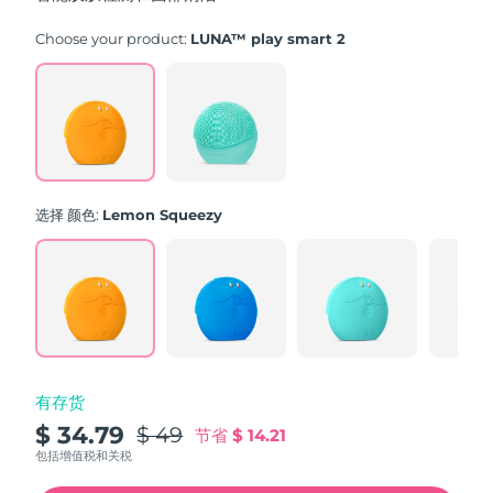
stars,
average
rating
Choose your product:
LUNA™ play smart 2
value.
Read
171
Reviews.
Same
page
link.
选择 颜色:
Lemon Squeezy
有存货
$ 34.79
$ 49
节省
$ 14.21
包括增值税和关税