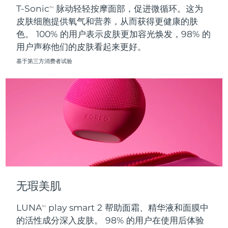
T-Sonic
脉动轻轻按摩面部，促进微循环。这为
TM
皮肤细胞提供氧气和营养，从而获得更健康的肤
波兰
预计送达日期
8/10/26
色。 100% 的用户表示皮肤更加容光焕发，98% 的
用户声称他们的皮肤看起来更好。
葡萄牙
预计送达日期
8/9/26
基于第三方消费者试验
波多黎各
预计送达日期
8/11/26
卡塔尔
预计送达日期
8/10/26
留尼汪
预计送达日期
8/14/26
罗马尼亚
预计送达日期
8/9/26
俄罗斯
预计送达日期
8/17/26
无瑕美肌
沙特阿拉伯
预计送达日期
8/10/26
LUNA
play smart 2 帮助面霜、精华液和面膜中
TM
新加坡
预计送达日期
8/11/26
的活性成分深入皮肤。 98% 的用户在使用后体验