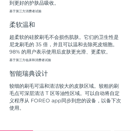
到更好的护肤品吸收。
斯洛伐克
预计送达日期
8/9/26
基于第三方消费者试验
斯洛文尼亚
预计送达日期
8/9/26
柔软温和
南非
预计送达日期
8/17/26
超柔软的硅胶刷毛不会损伤肌肤。它们的卫生性是
尼龙刷毛的 35 倍，并且可以温和去除死皮细胞。
韩国
预计送达日期
8/11/26
98% 的用户表示使用后皮肤更光滑、更柔软。
西班牙
基于第三方临床和消费者试验
预计送达日期
8/9/26
智能瑞典设计
瑞典
预计送达日期
8/9/26
较细的刷毛可温和清洁较大的皮肤区域。较粗的刷
瑞士
预计送达日期
8/9/26
毛点可深层清洁 T 区等油性区域。可以自动将自定
义程序从 FOREO app同步到您的设备，以备下次
台湾
预计送达日期
8/14/26
使用。
泰国
预计送达日期
8/13/26
土耳其
预计送达日期
8/10/26