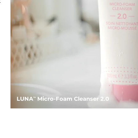
水
LUNA
Micro-Foam Cleanser 2.0
TM