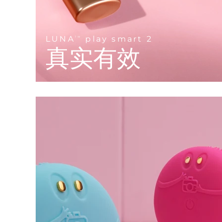
KIWI™ 皮肤护理
All acne treatment devices
All revitalizing eye massagers
Serum
issa™ Teeth Whitening Gel
Advanced pore care essentials
For healthy hair
18% PAP
护肤品
男士
LUNA
play smart 2
TM
真实有效
全部购买
FOREO APP
关于我们