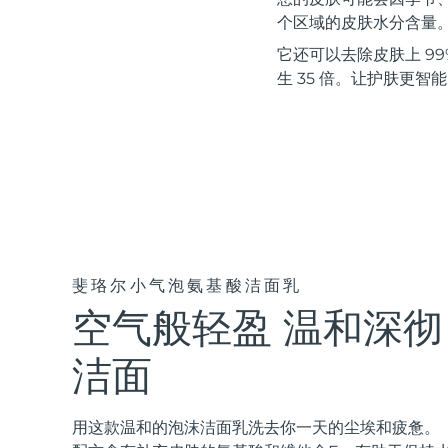
红光疗法
个区域的皮肤水分含量
它还可以去除皮肤上 99%
生 35 倍。让护肤更智
瑞典美肤护理
面部清洁
紧致提拉
LUNA™ 4 套装
BEAR™ 2 套装
Anti-aging massage
Microcurrent toning
斐珞尔小气泡氨基酸洁面乳
空气般轻盈 温和深彻
补水保湿
口腔护理
LUNA™ 4 Plus
BEAR™ 2 go
UFO™ 3 套装
issa™ 4
Massage, LED heating
Microcurrent toning on-the-go
洁面
Deep facial hydration
Hybrid silicone sonic toothbrush
FAQ™ 抗老护理
LUNA™ 4 Men
BEAR™ 2 eyes & lips
用这款温和的泡沫洁面乳洗去你一天的尘埃和疲惫。
NEW
UFO™ 3 LED
issa™ 4 plus
For men, anti-aging massage
Microcurrent line smoothing device