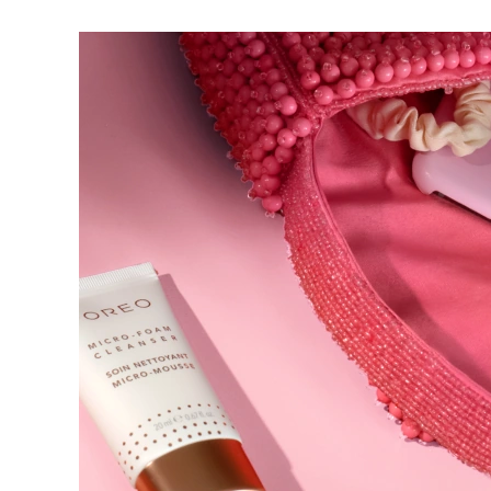
脱毛
FAQ™护肤品
身体护理
FAQ™护肤品
FAQ™产品
FAQ™ skincare
All FAQ™ skincare
All FAQ™ skincare
PEACH™ 2 Pro Max
BEAR™ 2 body
All hair treatments
All FAQ™ skincare
Professional IPL hair removal device
Microcurrent body toning
FAQ™产品
FAQ™产品
痘肌护理
FAQ™ products
眼部护理
All anti-aging treatments
All LED treatments
PEACH™ 2
LUNA™ 4 body
All toning treatments
ESPADA™ 2 plus
BEAR™ 2 eyes & lips
IPL hair removal
Massaging body brush
Recurring acne LED therapy
Microcurrent line smoothing device
PEACH™ 2 go
SUPERCHARGED™ serum
护发
毛孔护理
ESPADA™ 2
IRIS™ 2
Travel-friendly IPL hair removal
Firming body serum
LUNA™ 4 hair
KIWI™ derma
Acne treatment device
Rejuvenating eye massager
NEW
2-in-1 LED scalp massager
Diamond microdermabrasion .
PEACH™ Cooling Prep Gel
ESPADA™ Blemish Solution
眼部护肤
牙齿美白
Cooling IPL hair removal gel
FLIP™ play advanced
KIWI™
Concentrated acne gel
Advanced eye care treatment
issa™ Teeth Whitening Set
LED light hairbrush
Blackhead remover
Dual LED + sonic device & 18% PAP gel
更多的
ESPADA™ 设备
眼部护理设备
LUNA™ Dual-Peptide Scalp