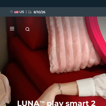
跳
转
到
主
US
8/10/26
要
内
容
新品
BREAKING NEWS
FAQ™ Pure Beauty-Tech Elixir
LUNA
play smart 2
TM