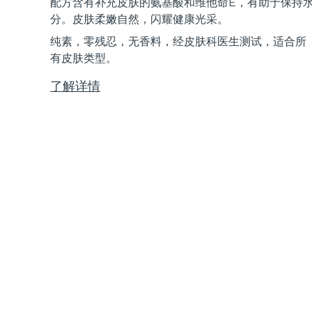
配方含有补充皮肤的氨基酸和维他命E，有助于保持
Near-infrared and red light therapy device
Smart hybrid silicone sonic toothbrush
分。皮肤柔嫩自然，闪耀健康光采。
抗老
LED治疗
纯素，零残忍，无香料，经皮肤科医生测试，适合所
LUNA™ 4 mini
面部提拉护理
FAQ™ 101
FAQ™ 201
有皮肤类型。
UFO™ 3 mini
issa™ 4 smile
For young skin, T-zone
Premium anti-aging skincare
NEW
Clinical anti-aging
LED mask
Red light therapy device for young skin
Hybrid silicone sonic toothbrush
了解详情
生发
LUNA™ 4 go
BEAR™ 设备
肌肤年轻化
FAQ™ 102
FAQ™ 202
UFO™ 3 go
issa™ 4 baby
For travel or gym bag
All premium facelift devices
FAQ™ 301
FAQ™ 501
Advanced clinical anti-aging
LED mask
Portable red light therapy
For ages 0-3
NEW
LED hair strengthening scalp massager
Full-Spectrum Red Light Therapy
LUNA™ 护肤
FAQ™ 103
FAQ™ 211
保健品
面膜
issa™ Teeth Whitening Set
Premium cleansers & balm
FAQ™ Scalp Serum
FAQ™ 502
Luxurious clinical anti-aging set
Anti-aging neck & décolleté LED mask
Rejuvenation & hydration
Dual LED + sonic device & 18% PAP gel
Scalp recovery probiotic serum
Full-Spectrum Red Light Therapy
LUNA™ 设备
专业治疗
FAQ™ P1 Primer
FAQ™ 221
UFO™ 设备
ISSA™ 设备
All facial cleansing devices
FAQ™护肤品
Manuka honey primer
Anti-aging LED hand mask
FAQ™ Red Light Serum
All deep facial hydration devices
All silicone sonic toothbrushes
All FAQ™ skincare