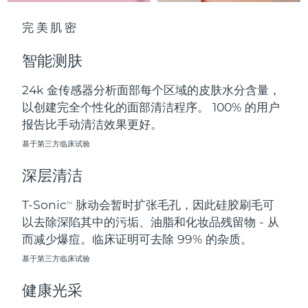
中国澳门特别行政区
预计送达日期
8/11/26
完美肌密
马来西亚
预计送达日期
8/12/26
智能测肤
马耳他
预计送达日期
8/9/26
24k 金传感器分析面部每个区域的皮肤水分含量，
以创建完全个性化的面部清洁程序。 100% 的用户
墨西哥
预计送达日期
8/13/26
报告比手动清洁效果更好。
摩纳哥
基于第三方临床试验
预计送达日期
8/10/26
深层清洁
荷兰
预计送达日期
8/9/26
T-Sonic
脉动会暂时扩张毛孔，因此硅胶刷毛可
TM
新西兰
预计送达日期
8/9/26
以去除深陷其中的污垢、油脂和化妆品残留物 - 从
而减少爆痘。临床证明可去除 99% 的杂质。
挪威
预计送达日期
8/9/26
基于第三方临床试验
阿曼
预计送达日期
8/12/26
健康光采
菲律宾
预计送达日期
8/12/26