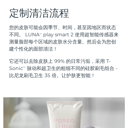
瑞典美肤护理
奥地利
预计送达日期
8/9/26
定制清洁流程
巴林
预计送达日期
8/10/26
您的皮肤可能会因季节、时间，甚至因地区而状态
面部清洁
紧致提拉
不同。 LUNA
play smart 2 使用超智能传感器来
TM
比利时
预计送达日期
8/9/26
测量脸部每个区域的皮肤水分含量。然后会为您创
LUNA™ 4 套装
BEAR™ 2 套装
建个性化的面部清洁！
百慕大
预计送达日期
8/15/26
Anti-aging massage
Microcurrent toning
它还可以去除皮肤上 99% 的日常污垢，采用 T-
波斯尼亚和黑塞哥维那
预计送达日期
8/12/26
Sonic
脉动和超卫生的粗细不同的硅胶刷毛组合 -
补水保湿
口腔护理
TM
LUNA™ 4 Plus
BEAR™ 2 go
比尼龙刷毛卫生 35 倍。让护肤更智能！
文莱
预计送达日期
8/14/26
UFO™ 3 套装
issa™ 4
Massage, LED heating
Microcurrent toning on-the-go
FAQ™ 抗老护理
Deep facial hydration
Hybrid silicone sonic toothbrush
保加利亚
预计送达日期
8/9/26
NEW
LUNA™ 4 Men
BEAR™ 2 eyes & lips
加拿大
预计送达日期
8/13/26
UFO™ 3 LED
issa™ 4 plus
For men, anti-aging massage
Microcurrent line smoothing device
Near-infrared and red light therapy
Smart hybrid silicone sonic toothbrush
智利
预计送达日期
8/13/26
device
抗老
LED治疗