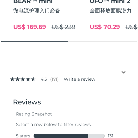
BEAR™ mini
UFO™ mini 2
微电流护理入门必备
全面释放面膜潜力
US$ 169.69
US$ 239
US$ 70.29
US$
4.5
(171)
Write a review
4.5
out
of
5
stars,
average
rating
value.
Read
171
Reviews.
Same