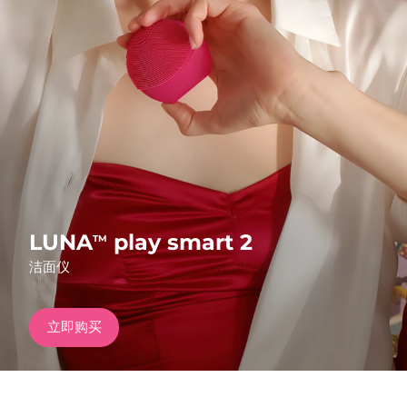
发货国家
美国
预计送达日期
8/10/26
FAQ™ Dual LED Panel
英国
预计送达日期
8/9/26
热门产品
西班牙
预计送达日期
8/9/26
澳大利亚
预计送达日期
8/12/26
法国
预计送达日期
8/9/26
LUNA
play smart 2
TM
特别优惠
畅销产品
洁面仪
德国
预计送达日期
8/9/26
加拿大
预计送达日期
8/13/26
立即购买
红光疗法
澳大利亚
预计送达日期
8/12/26