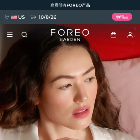
跳
查看所有FOREO产品
转
到
主
要
US
10/8/26
畅销品
内
容
新品
登录
语言
BREAKING NEWS
用户信息
English
Deutsch
Español
我的设备
FAQ™ Pure Beauty-Tech Elixir
Français
Italiano
Português
我的订单
Polski
Svenska
Русский
Türkçe
简体中文
繁體中文
我的地址
issa™ Teeth Whitening Set
我的订阅