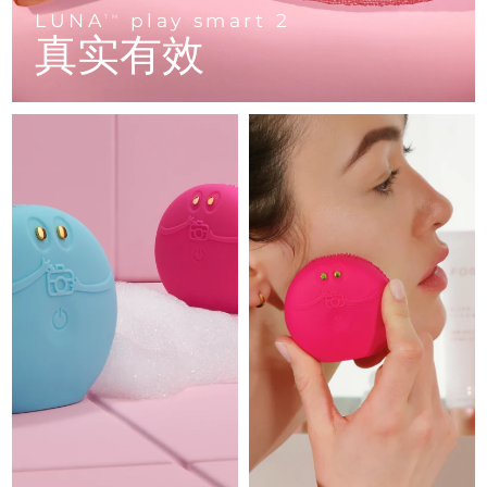
Advanced pore care essentials
以色列
预计送达日期
8/13/26
For healthy hair
LUNA
play smart 2
18% PAP
TM
护肤品
男士
真实有效
意大利
预计送达日期
8/9/26
日本
预计送达日期
8/12/26
泽西岛
预计送达日期
8/14/26
全部购买
哈萨克斯坦
预计送达日期
8/11/26
FOREO APP
科威特
预计送达日期
8/9/26
关于我们
拉脱维亚
预计送达日期
8/9/26
黎巴嫩
预计送达日期
8/10/26
立陶宛
预计送达日期
8/9/26
卢森堡
预计送达日期
8/9/26