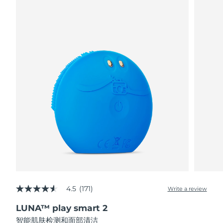
阿拉伯联合酋长国
预计送达日期
8/10/26
英国
预计送达日期
8/9/26
美国
预计送达日期
8/10/26
乌兹别克斯坦
预计送达日期
8/14/26
越南
预计送达日期
8/15/26
4.5
(171)
Write a review
4.5
out
LUNA™ play smart 2
of
5
智能肌肤检测和面部清洁