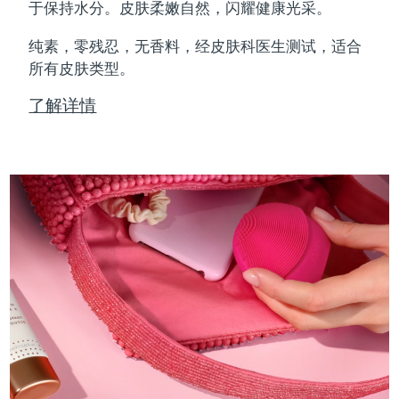
Professional IPL hair removal device
Microcurrent body toning
All hair treatments
All FAQ™ skincare
于保持水分。皮肤柔嫩自然，闪耀健康光采。
德国
预计送达日期
8/9/26
纯素，零残忍，无香料，经皮肤科医生测试，适合
FAQ™产品
FAQ™产品
痘肌护理
眼部护理
直布罗陀
所有皮肤类型。
PEACH™ 2
LUNA™ 4 body
预计送达日期
8/13/26
FAQ™ products
All anti-aging treatments
All LED treatments
ESPADA™ 2 plus
BEAR™ 2 eyes & lips
IPL hair removal
Massaging body brush
All toning treatments
了解详情
希腊
预计送达日期
8/9/26
Recurring acne LED therapy
Microcurrent line smoothing device
中国香港特别行政区
预计送达日期
8/10/26
PEACH™ 2 go
SUPERCHARGED™ serum
护发
毛孔护理
ESPADA™ 2
IRIS™ 2
Travel-friendly IPL hair removal
Firming body serum
匈牙利
LUNA™ 4 hair
预计送达日期
8/9/26
KIWI™ derma
Acne treatment device
Rejuvenating eye massager
NEW
2-in-1 LED scalp massager
Diamond microdermabrasion .
冰岛
预计送达日期
8/10/26
PEACH™ Cooling Prep Gel
ESPADA™ Blemish Solution
眼部护肤
牙齿美白
Cooling IPL hair removal gel
印度尼西亚
预计送达日期
8/7/26
FLIP™ play advanced
KIWI™
Concentrated acne gel
Advanced eye care treatment
issa™ Teeth Whitening Set
LED light hairbrush
Blackhead remover
爱尔兰
预计送达日期
8/9/26
更多的
Dual LED + sonic device & 18% PAP gel
ESPADA™ 设备
眼部护理设备
马恩岛
预计送达日期
8/11/26
LUNA™ Dual-Peptide Scalp
KIWI™ 皮肤护理
All acne treatment devices
All revitalizing eye massagers
Serum
issa™ Teeth Whitening Gel