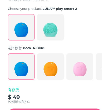
stars,
average
rating
Choose your product:
LUNA™ play smart 2
value.
Read
171
Reviews.
Same
page
link.
选择 颜色:
Peek-A-Blue
有存货
$ 49
包括增值税和关税