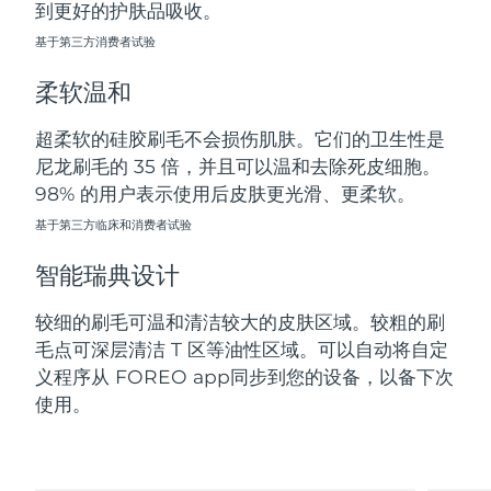
到更好的护肤品吸收。
斯洛伐克
预计送达日期
8/9/26
基于第三方消费者试验
斯洛文尼亚
预计送达日期
8/9/26
柔软温和
南非
预计送达日期
8/17/26
超柔软的硅胶刷毛不会损伤肌肤。它们的卫生性是
尼龙刷毛的 35 倍，并且可以温和去除死皮细胞。
韩国
预计送达日期
8/11/26
98% 的用户表示使用后皮肤更光滑、更柔软。
西班牙
基于第三方临床和消费者试验
预计送达日期
8/9/26
智能瑞典设计
瑞典
预计送达日期
8/9/26
较细的刷毛可温和清洁较大的皮肤区域。较粗的刷
瑞士
预计送达日期
8/9/26
毛点可深层清洁 T 区等油性区域。可以自动将自定
义程序从 FOREO app同步到您的设备，以备下次
台湾
预计送达日期
8/14/26
使用。
泰国
预计送达日期
8/13/26
土耳其
预计送达日期
8/10/26