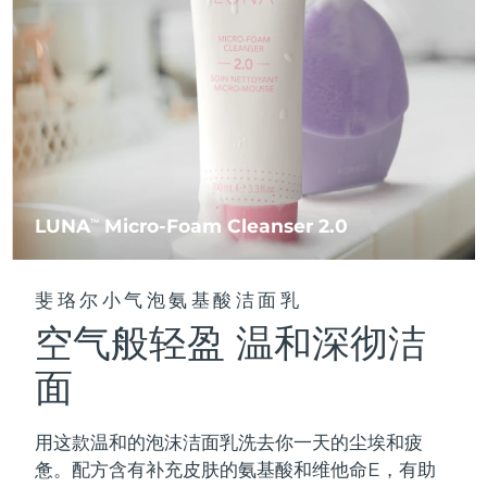
FAQ™ 101
FAQ™ 201
中国
LUNA™ 4 mini
面部提拉护理
预计送达日期
8/9/26
NEW
issa™ 4 smile
UFO™ 3 mini
Clinical anti-aging
LED mask
For young skin, T-zone
Premium anti-aging skincare
哥伦比亚
预计送达日期
8/13/26
Hybrid silicone sonic toothbrush
Red light therapy device for young skin
生发
肌肤年轻化
克罗地亚
预计送达日期
8/9/26
FAQ™ 102
FAQ™ 202
LUNA™ 4 go
BEAR™ 设备
FAQ™ 301
FAQ™ 501
issa™ 4 baby
UFO™ 3 go
Advanced clinical anti-aging
LED mask
For travel or gym bag
All premium facelift devices
NEW
塞浦路斯
预计送达日期
8/10/26
LED hair strengthening scalp massager
Full-Spectrum Red Light Therapy
For ages 0-3
Portable red light therapy
捷克
预计送达日期
8/9/26
FAQ™ 103
FAQ™ 211
LUNA
Micro-Foam Cleanser 2.0
LUNA™ 护肤
TM
保健品
FAQ™ Scalp Serum
FAQ™ 502
issa™ Teeth Whitening Set
面膜
Luxurious clinical anti-aging set
Anti-aging neck & décolleté LED mask
Premium cleansers & balm
丹麦
预计送达日期
8/9/26
Scalp recovery probiotic serum
Full-Spectrum Red Light Therapy
Dual LED + sonic device & 18% PAP gel
Rejuvenation & hydration
专业治疗
斐珞尔小气泡氨基酸洁面乳
爱沙尼亚
预计送达日期
8/9/26
空气般轻盈 温和深彻洁
FAQ™ P1 Primer
FAQ™ 221
LUNA™ 设备
FAQ™护肤品
ISSA™ 设备
UFO™ 设备
Manuka honey primer
Anti-aging LED hand mask
芬兰
FAQ™ Red Light Serum
预计送达日期
8/9/26
All facial cleansing devices
面
All FAQ™ skincare
All silicone sonic toothbrushes
All deep facial hydration devices
法国
预计送达日期
8/9/26
脱毛
身体护理
用这款温和的泡沫洁面乳洗去你一天的尘埃和疲
FAQ™护肤品
FAQ™护肤品
PEACH™ 2 Pro Max
BEAR™ 2 body
FAQ™产品
FAQ™ skincare
法属波利尼西亚
预计送达日期
8/13/26
惫。配方含有补充皮肤的氨基酸和维他命E，有助
All FAQ™ skincare
All FAQ™ skincare