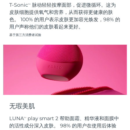
T-Sonic
脉动轻轻按摩面部，促进微循环。这为
TM
皮肤细胞提供氧气和营养，从而获得更健康的肤
波兰
预计送达日期
8/10/26
色。 100% 的用户表示皮肤更加容光焕发，98% 的
用户声称他们的皮肤看起来更好。
葡萄牙
预计送达日期
8/9/26
基于第三方消费者试验
波多黎各
预计送达日期
8/11/26
卡塔尔
预计送达日期
8/10/26
留尼汪
预计送达日期
8/14/26
罗马尼亚
预计送达日期
8/9/26
俄罗斯
预计送达日期
8/17/26
无瑕美肌
沙特阿拉伯
预计送达日期
8/10/26
LUNA
play smart 2 帮助面霜、精华液和面膜中
TM
新加坡
预计送达日期
8/11/26
的活性成分深入皮肤。 98% 的用户在使用后体验