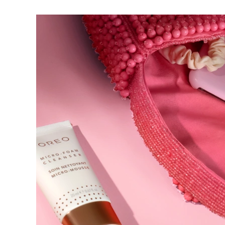
脱毛
FAQ™护肤品
身体护理
FAQ™护肤品
FAQ™产品
FAQ™ skincare
All FAQ™ skincare
All FAQ™ skincare
PEACH™ 2 Pro Max
BEAR™ 2 body
All hair treatments
All FAQ™ skincare
Professional IPL hair removal device
Microcurrent body toning
FAQ™产品
FAQ™产品
痘肌护理
FAQ™ products
眼部护理
All anti-aging treatments
All LED treatments
PEACH™ 2
LUNA™ 4 body
All toning treatments
ESPADA™ 2 plus
BEAR™ 2 eyes & lips
IPL hair removal
Massaging body brush
Recurring acne LED therapy
Microcurrent line smoothing device
PEACH™ 2 go
SUPERCHARGED™ serum
护发
毛孔护理
ESPADA™ 2
IRIS™ 2
Travel-friendly IPL hair removal
Firming body serum
LUNA™ 4 hair
KIWI™ derma
Acne treatment device
Rejuvenating eye massager
NEW
2-in-1 LED scalp massager
Diamond microdermabrasion .
PEACH™ Cooling Prep Gel
ESPADA™ Blemish Solution
眼部护肤
牙齿美白
Cooling IPL hair removal gel
FLIP™ play advanced
KIWI™
Concentrated acne gel
Advanced eye care treatment
issa™ Teeth Whitening Set
LED light hairbrush
Blackhead remover
Dual LED + sonic device & 18% PAP gel
更多的
ESPADA™ 设备
眼部护理设备
LUNA™ Dual-Peptide Scalp