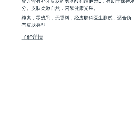
配方含有补充皮肤的氨基酸和维他命E，有助于保持
Near-infrared and red light therapy device
Smart hybrid silicone sonic toothbrush
分。皮肤柔嫩自然，闪耀健康光采。
抗老
LED治疗
纯素，零残忍，无香料，经皮肤科医生测试，适合所
LUNA™ 4 mini
面部提拉护理
FAQ™ 101
FAQ™ 201
有皮肤类型。
UFO™ 3 mini
issa™ 4 smile
For young skin, T-zone
Premium anti-aging skincare
NEW
Clinical anti-aging
LED mask
Red light therapy device for young skin
Hybrid silicone sonic toothbrush
了解详情
生发
LUNA™ 4 go
BEAR™ 设备
肌肤年轻化
FAQ™ 102
FAQ™ 202
UFO™ 3 go
issa™ 4 baby
For travel or gym bag
All premium facelift devices
FAQ™ 301
FAQ™ 501
Advanced clinical anti-aging
LED mask
Portable red light therapy
For ages 0-3
NEW
LED hair strengthening scalp massager
Full-Spectrum Red Light Therapy
LUNA™ 护肤
FAQ™ 103
FAQ™ 211
保健品
面膜
issa™ Teeth Whitening Set
Premium cleansers & balm
FAQ™ Scalp Serum
FAQ™ 502
Luxurious clinical anti-aging set
Anti-aging neck & décolleté LED mask
Rejuvenation & hydration
Dual LED + sonic device & 18% PAP gel
Scalp recovery probiotic serum
Full-Spectrum Red Light Therapy
LUNA™ 设备
专业治疗
FAQ™ P1 Primer
FAQ™ 221
UFO™ 设备
ISSA™ 设备
All facial cleansing devices
FAQ™护肤品
Manuka honey primer
Anti-aging LED hand mask
FAQ™ Red Light Serum
All deep facial hydration devices
All silicone sonic toothbrushes
All FAQ™ skincare