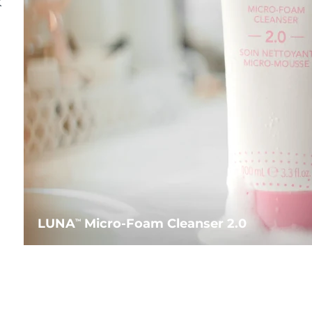
水
LUNA
Micro-Foam Cleanser 2.0
TM