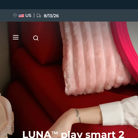
跳
转
到
主
US
8/13/26
要
内
容
新品
BREAKING NEWS
FAQ™ Pure Beauty-Tech Elixir
LUNA
play smart 2
TM