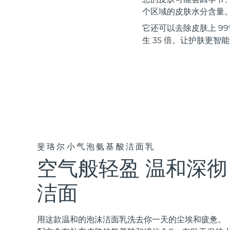
红光疗法
个区域的皮肤水分含量
它还可以去除皮肤上 99%
生 35 倍。让护肤更智
瑞典美肤护理
面部清洁
紧致提拉
LUNA™ 4 套装
BEAR™ 2 套装
Anti-aging massage
Microcurrent toning
斐珞尔小气泡氨基酸洁面乳
空气般轻盈 温和深彻
补水保湿
口腔护理
LUNA™ 4 Plus
BEAR™ 2 go
UFO™ 3 套装
issa™ 4
Massage, LED heating
Microcurrent toning on-the-go
洁面
Deep facial hydration
Hybrid silicone sonic toothbrush
FAQ™ 抗老护理
LUNA™ 4 Men
BEAR™ 2 eyes & lips
用这款温和的泡沫洁面乳洗去你一天的尘埃和疲惫。
NEW
UFO™ 3 LED
issa™ 4 plus
For men, anti-aging massage
Microcurrent line smoothing device