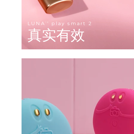
KIWI™ 皮肤护理
All acne treatment devices
All revitalizing eye massagers
Serum
issa™ Teeth Whitening Gel
Advanced pore care essentials
For healthy hair
18% PAP
护肤品
男士
LUNA
play smart 2
TM
真实有效
全部购买
FOREO APP
关于我们