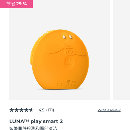
节省 29 %
阿拉伯联合酋长国
预计送达日期
8/9/26
英国
预计送达日期
8/8/26
美国
预计送达日期
8/9/26
乌兹别克斯坦
预计送达日期
8/13/26
越南
预计送达日期
8/14/26
4.5
(171)
Write a review
4.5
out
LUNA™ play smart 2
of
5
智能肌肤检测和面部清洁