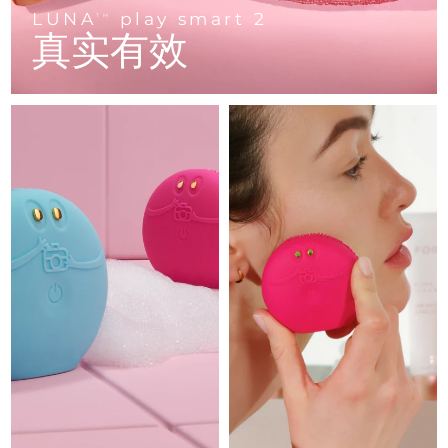
Advanced pore care essentials
以色列
预计送达日期
8/12/26
For healthy hair
LUNA
play smart 2
18% PAP
TM
护肤品
男士
真实有效
意大利
预计送达日期
8/8/26
日本
预计送达日期
8/11/26
泽西岛
预计送达日期
8/13/26
全部购买
哈萨克斯坦
预计送达日期
8/10/26
FOREO APP
科威特
预计送达日期
8/8/26
关于我们
拉脱维亚
预计送达日期
8/8/26
黎巴嫩
预计送达日期
8/9/26
立陶宛
预计送达日期
8/8/26
卢森堡
预计送达日期
8/8/26