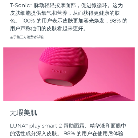
T-Sonic
脉动轻轻按摩面部，促进微循环。这为
TM
皮肤细胞提供氧气和营养，从而获得更健康的肤
波兰
预计送达日期
8/9/26
色。 100% 的用户表示皮肤更加容光焕发，98% 的
用户声称他们的皮肤看起来更好。
葡萄牙
预计送达日期
8/8/26
基于第三方消费者试验
波多黎各
预计送达日期
8/10/26
卡塔尔
预计送达日期
8/9/26
留尼汪
预计送达日期
8/13/26
罗马尼亚
预计送达日期
8/8/26
俄罗斯
预计送达日期
8/16/26
无瑕美肌
沙特阿拉伯
预计送达日期
8/9/26
LUNA
play smart 2 帮助面霜、精华液和面膜中
TM
新加坡
预计送达日期
8/10/26
的活性成分深入皮肤。 98% 的用户在使用后体验