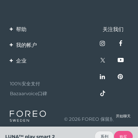
帮助
关注我们
联系我们
我的帐户
订单与运输
产品注册
企业
保修与退换货
客服支持
关于FOREO
常见问题
100%安全支付
伙伴计划
电池信息
Bazaarvoice口碑
联盟新闻
MYSA
开始聊天
© 2026 FOREO 保留所有权利
成为合作伙伴
使用条款
LUNA™ play smart 2
系列
购买