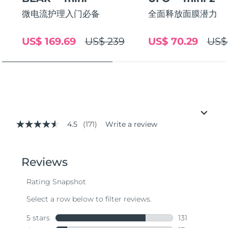
微电流护理入门必备
全面释放面膜潜力
US$ 169.69
US$ 239
US$ 70.29
US$
4.5
(171)
Write a review
4.5
out
of
5
stars,
average
rating
value.
Read
171
Reviews.
Same
page