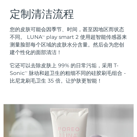
瑞典美肤护理
奥地利
预计送达日期
8/8/26
定制清洁流程
巴林
预计送达日期
8/9/26
您的皮肤可能会因季节、时间，甚至因地区而状态
面部清洁
紧致提拉
不同。 LUNA
play smart 2 使用超智能传感器来
TM
比利时
预计送达日期
8/8/26
测量脸部每个区域的皮肤水分含量。然后会为您创
LUNA™ 4 套装
BEAR™ 2 套装
建个性化的面部清洁！
百慕大
预计送达日期
8/14/26
Anti-aging massage
Microcurrent toning
它还可以去除皮肤上 99% 的日常污垢，采用 T-
波斯尼亚和黑塞哥维那
预计送达日期
8/11/26
Sonic
脉动和超卫生的粗细不同的硅胶刷毛组合 -
补水保湿
口腔护理
TM
LUNA™ 4 Plus
BEAR™ 2 go
比尼龙刷毛卫生 35 倍。让护肤更智能！
文莱
预计送达日期
8/13/26
UFO™ 3 套装
issa™ 4
Massage, LED heating
Microcurrent toning on-the-go
FAQ™ 抗老护理
Deep facial hydration
Hybrid silicone sonic toothbrush
保加利亚
预计送达日期
8/8/26
NEW
LUNA™ 4 Men
BEAR™ 2 eyes & lips
加拿大
预计送达日期
8/12/26
UFO™ 3 LED
issa™ 4 plus
For men, anti-aging massage
Microcurrent line smoothing device
Near-infrared and red light therapy
Smart hybrid silicone sonic toothbrush
智利
预计送达日期
8/12/26
device
抗老
LED治疗