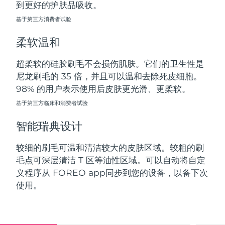
到更好的护肤品吸收。
斯洛伐克
预计送达日期
8/8/26
基于第三方消费者试验
斯洛文尼亚
预计送达日期
8/8/26
柔软温和
南非
预计送达日期
8/16/26
超柔软的硅胶刷毛不会损伤肌肤。它们的卫生性是
尼龙刷毛的 35 倍，并且可以温和去除死皮细胞。
韩国
预计送达日期
8/10/26
98% 的用户表示使用后皮肤更光滑、更柔软。
西班牙
基于第三方临床和消费者试验
预计送达日期
8/8/26
智能瑞典设计
瑞典
预计送达日期
8/8/26
较细的刷毛可温和清洁较大的皮肤区域。较粗的刷
瑞士
预计送达日期
8/8/26
毛点可深层清洁 T 区等油性区域。可以自动将自定
义程序从 FOREO app同步到您的设备，以备下次
台湾
预计送达日期
8/13/26
使用。
泰国
预计送达日期
8/12/26
土耳其
预计送达日期
8/9/26