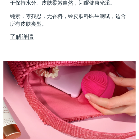
Professional IPL hair removal device
Microcurrent body toning
All hair treatments
All FAQ™ skincare
于保持水分。皮肤柔嫩自然，闪耀健康光采。
德国
预计送达日期
8/8/26
纯素，零残忍，无香料，经皮肤科医生测试，适合
FAQ™产品
FAQ™产品
痘肌护理
眼部护理
直布罗陀
所有皮肤类型。
PEACH™ 2
LUNA™ 4 body
预计送达日期
8/12/26
FAQ™ products
All anti-aging treatments
All LED treatments
ESPADA™ 2 plus
BEAR™ 2 eyes & lips
IPL hair removal
Massaging body brush
All toning treatments
了解详情
希腊
预计送达日期
8/8/26
Recurring acne LED therapy
Microcurrent line smoothing device
中国香港特别行政区
预计送达日期
8/9/26
PEACH™ 2 go
SUPERCHARGED™ serum
护发
毛孔护理
ESPADA™ 2
IRIS™ 2
Travel-friendly IPL hair removal
Firming body serum
匈牙利
LUNA™ 4 hair
预计送达日期
8/8/26
KIWI™ derma
Acne treatment device
Rejuvenating eye massager
NEW
2-in-1 LED scalp massager
Diamond microdermabrasion .
冰岛
预计送达日期
8/9/26
PEACH™ Cooling Prep Gel
ESPADA™ Blemish Solution
眼部护肤
牙齿美白
Cooling IPL hair removal gel
印度尼西亚
预计送达日期
8/6/26
FLIP™ play advanced
KIWI™
Concentrated acne gel
Advanced eye care treatment
issa™ Teeth Whitening Set
LED light hairbrush
Blackhead remover
爱尔兰
预计送达日期
8/8/26
更多的
Dual LED + sonic device & 18% PAP gel
ESPADA™ 设备
眼部护理设备
马恩岛
预计送达日期
8/10/26
LUNA™ Dual-Peptide Scalp
KIWI™ 皮肤护理
All acne treatment devices
All revitalizing eye massagers
Serum
issa™ Teeth Whitening Gel