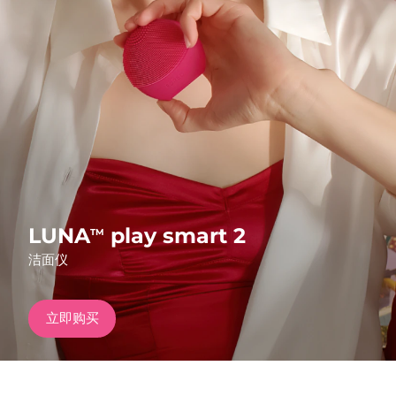
发货国家
美国
预计送达日期
8/9/26
FAQ™ Dual LED Panel
英国
预计送达日期
8/8/26
热门产品
西班牙
预计送达日期
8/8/26
澳大利亚
预计送达日期
8/11/26
法国
预计送达日期
8/8/26
LUNA
play smart 2
TM
特别优惠
畅销产品
洁面仪
德国
预计送达日期
8/8/26
加拿大
预计送达日期
8/12/26
立即购买
红光疗法
澳大利亚
预计送达日期
8/11/26