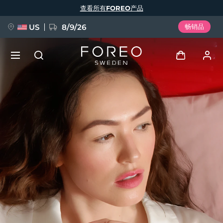
跳
查看所有FOREO产品
转
到
主
要
US
8/9/26
畅销品
内
容
新品
登录
语言
BREAKING NEWS
用户信息
English
Deutsch
Español
我的设备
FAQ™ Pure Beauty-Tech Elixir
Français
Italiano
Português
我的订单
Polski
Svenska
Русский
Türkçe
简体中文
繁體中文
我的地址
issa™ Teeth Whitening Set
我的订阅