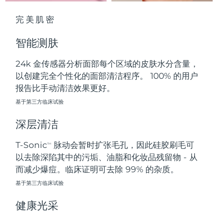
中国澳门特别行政区
预计送达日期
8/10/26
完美肌密
马来西亚
预计送达日期
8/11/26
智能测肤
马耳他
预计送达日期
8/8/26
24k 金传感器分析面部每个区域的皮肤水分含量，
以创建完全个性化的面部清洁程序。 100% 的用户
墨西哥
预计送达日期
8/12/26
报告比手动清洁效果更好。
摩纳哥
基于第三方临床试验
预计送达日期
8/9/26
深层清洁
荷兰
预计送达日期
8/8/26
T-Sonic
脉动会暂时扩张毛孔，因此硅胶刷毛可
TM
新西兰
预计送达日期
8/8/26
以去除深陷其中的污垢、油脂和化妆品残留物 - 从
而减少爆痘。临床证明可去除 99% 的杂质。
挪威
预计送达日期
8/8/26
基于第三方临床试验
阿曼
预计送达日期
8/11/26
健康光采
菲律宾
预计送达日期
8/11/26