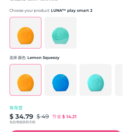
stars,
average
rating
Choose your product:
LUNA™ play smart 2
value.
Read
171
Reviews.
Same
page
link.
选择 颜色:
Lemon Squeezy
有存货
$ 34.79
$ 49
节省
$ 14.21
包括增值税和关税