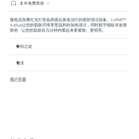
2 年免费质保
如果您在2年质保期内发现任何非人为质量问题，
FOREO将免费为您更换产品。
波兰
预计送达日期
8/9/26
微电流加乘红光打造临床级抗衰老治疗的面部清洁设备。LUNA™
4 plus让您的肌肤尽情享受温和的加热清洁，同时抚平细纹并改善
葡萄牙
预计送达日期
8/8/26
肤色 - 让您的肌肤在几分钟内看起来更紧致、更明亮。
波多黎各
预计送达日期
8/10/26
特别之处
临床证明可去除皮肤上 99.5% 的污垢、油脂和彩妆残留。
卡塔尔
预计送达日期
8/9/26
包含
卫生性是尼龙刷头的35倍
留尼汪
预计送达日期
8/13/26
98% 的用户表示皮肤更明亮、更光滑、更柔软。
LUNA
4 plus
™
用户手册
90% 的用户表示皮肤看起来更年轻、更健康。
USB 充电线
罗马尼亚
预计送达日期
8/8/26
86% 的用户表示皮肤看起来和感觉更紧致、更有弹性。
快速操作指南
100% 的用户反馈比手动清洁更高效。
通用操作指南
俄罗斯
预计送达日期
8/16/26
便携袋
2年质保 (西班牙、葡萄牙、瑞典：3年质保)
沙特阿拉伯
预计送达日期
8/9/26
新加坡
预计送达日期
8/10/26