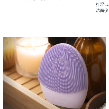
打湿L
洁面仪