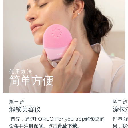
使用方法
简单方便
第一步
第二步
解锁美容仪
涂抹
首先，通过FOREO For you app解锁您的
打湿面
设备并注册保修。点击
此处下载
。
果，我