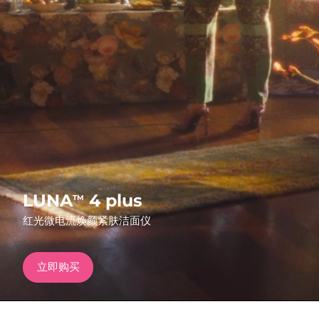
发货国家
美国
预计送达日期
8/9/26
FAQ™ Dual LED Panel
英国
预计送达日期
8/8/26
热门产品
西班牙
预计送达日期
8/8/26
澳大利亚
预计送达日期
8/11/26
法国
预计送达日期
8/8/26
特别优惠
畅销产品
LUNA
4 plus
TM
德国
预计送达日期
8/8/26
红光微电流焕颜紧肤洁面仪
加拿大
预计送达日期
8/12/26
立即购买
红光疗法
澳大利亚
预计送达日期
8/11/26