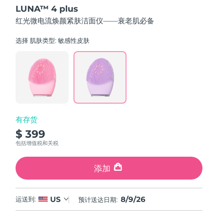
out
LUNA™ 4 plus
of
中国澳门特别行政区
预计送达日期
8/10/26
5
红光微电流焕颜紧肤洁面仪——衰老肌必备
stars,
average
马来西亚
预计送达日期
8/11/26
rating
选择 肌肤类型:
敏感性皮肤
value.
Read
马耳他
预计送达日期
8/8/26
55
Reviews.
Same
墨西哥
预计送达日期
8/12/26
page
link.
摩纳哥
预计送达日期
8/9/26
有存货
荷兰
预计送达日期
8/8/26
$ 399
包括增值税和关税
新西兰
预计送达日期
8/8/26
添加
挪威
预计送达日期
8/8/26
阿曼
预计送达日期
8/11/26
8/9/26
US
运送到:
预计送达日期:
菲律宾
预计送达日期
8/11/26