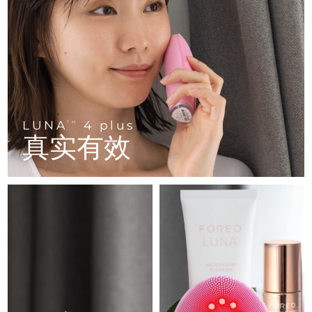
FAQ™ 101
FAQ™ 201
中国
LUNA™ 4 mini
面部提拉护理
预计送达日期
8/8/26
NEW
issa™ 4 smile
UFO™ 3 mini
Clinical anti-aging
LED mask
For young skin, T-zone
Premium anti-aging skincare
哥伦比亚
预计送达日期
8/12/26
Hybrid silicone sonic toothbrush
Red light therapy device for young skin
生发
肌肤年轻化
克罗地亚
预计送达日期
8/8/26
FAQ™ 102
FAQ™ 202
LUNA™ 4 go
BEAR™ 设备
FAQ™ 301
FAQ™ 501
issa™ 4 baby
UFO™ 3 go
Advanced clinical anti-aging
LED mask
For travel or gym bag
All premium facelift devices
NEW
塞浦路斯
预计送达日期
8/9/26
LED hair strengthening scalp massager
Full-Spectrum Red Light Therapy
For ages 0-3
Portable red light therapy
LUNA
4 plus
TM
捷克
预计送达日期
8/8/26
真实有效
FAQ™ 103
FAQ™ 211
LUNA™ 护肤
保健品
FAQ™ Scalp Serum
FAQ™ 502
issa™ Teeth Whitening Set
面膜
Luxurious clinical anti-aging set
Anti-aging neck & décolleté LED mask
Premium cleansers & balm
丹麦
预计送达日期
8/8/26
Scalp recovery probiotic serum
Full-Spectrum Red Light Therapy
Dual LED + sonic device & 18% PAP gel
Rejuvenation & hydration
专业治疗
爱沙尼亚
预计送达日期
8/8/26
FAQ™ P1 Primer
FAQ™ 221
LUNA™ 设备
FAQ™护肤品
ISSA™ 设备
UFO™ 设备
Manuka honey primer
Anti-aging LED hand mask
芬兰
FAQ™ Red Light Serum
预计送达日期
8/8/26
All facial cleansing devices
All FAQ™ skincare
All silicone sonic toothbrushes
All deep facial hydration devices
法国
预计送达日期
8/8/26
脱毛
身体护理
FAQ™护肤品
FAQ™护肤品
PEACH™ 2 Pro Max
BEAR™ 2 body
FAQ™产品
FAQ™ skincare
法属波利尼西亚
预计送达日期
8/12/26
All FAQ™ skincare
All FAQ™ skincare