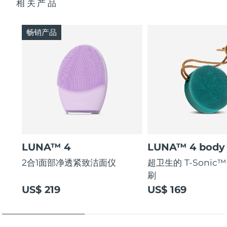
相关产品
斯洛伐克
预计送达日期
8/8/26
畅销产品
斯洛文尼亚
预计送达日期
8/8/26
南非
预计送达日期
8/16/26
韩国
预计送达日期
8/10/26
西班牙
预计送达日期
8/8/26
瑞典
预计送达日期
8/8/26
LUNA™ 4
LUNA™ 4 body
瑞士
预计送达日期
8/8/26
2合1面部净透紧致洁面仪
超卫生的 T-Sonic
刷
台湾
预计送达日期
8/13/26
US$ 219
US$ 169
泰国
预计送达日期
8/12/26
土耳其
预计送达日期
8/9/26