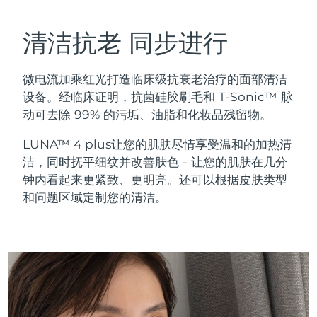
瑞典美肤护理
奥地利
预计送达日期
8/8/26
清洁抗老 同步进行
巴林
预计送达日期
8/9/26
微电流加乘红光打造临床级抗衰老治疗的面部清洁
面部清洁
紧致提拉
比利时
预计送达日期
8/8/26
设备。经临床证明，抗菌硅胶刷毛和 T-Sonic™ 脉
LUNA™ 4 套装
BEAR™ 2 套装
动可去除 99% 的污垢、油脂和化妆品残留物。
百慕大
预计送达日期
8/14/26
Anti-aging massage
Microcurrent toning
LUNA™ 4 plus让您的肌肤尽情享受温和的加热清
波斯尼亚和黑塞哥维那
预计送达日期
8/11/26
洁，同时抚平细纹并改善肤色 - 让您的肌肤在几分
补水保湿
口腔护理
钟内看起来更紧致、更明亮。还可以根据皮肤类型
LUNA™ 4 Plus
BEAR™ 2 go
文莱
预计送达日期
8/13/26
UFO™ 3 套装
issa™ 4
和问题区域定制您的清洁。
Massage, LED heating
Microcurrent toning on-the-go
FAQ™ 抗老护理
Deep facial hydration
Hybrid silicone sonic toothbrush
保加利亚
预计送达日期
8/8/26
NEW
LUNA™ 4 Men
BEAR™ 2 eyes & lips
加拿大
预计送达日期
8/12/26
UFO™ 3 LED
issa™ 4 plus
For men, anti-aging massage
Microcurrent line smoothing device
Near-infrared and red light therapy
Smart hybrid silicone sonic toothbrush
智利
预计送达日期
8/12/26
device
抗老
LED治疗