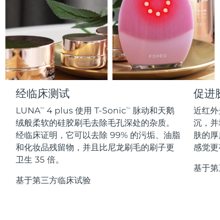
Professional IPL hair removal device
Microcurrent body toning
All hair treatments
All FAQ™ skincare
德国
预计送达日期
8/8/26
FAQ™产品
FAQ™产品
痘肌护理
眼部护理
直布罗陀
PEACH™ 2
LUNA™ 4 body
预计送达日期
8/12/26
FAQ™ products
All anti-aging treatments
All LED treatments
ESPADA™ 2 plus
BEAR™ 2 eyes & lips
IPL hair removal
Massaging body brush
All toning treatments
希腊
预计送达日期
8/8/26
Recurring acne LED therapy
Microcurrent line smoothing device
中国香港特别行政区
预计送达日期
8/9/26
PEACH™ 2 go
SUPERCHARGED™ serum
护发
毛孔护理
经临床测试
促进
ESPADA™ 2
IRIS™ 2
Travel-friendly IPL hair removal
Firming body serum
匈牙利
LUNA™ 4 hair
预计送达日期
8/8/26
KIWI™ derma
LUNA
4 plus 使用 T-Sonic
脉动和天鹅
近红外
Acne treatment device
Rejuvenating eye massager
TM
TM
NEW
2-in-1 LED scalp massager
Diamond microdermabrasion .
绒般柔软的硅胶刷毛去除毛孔深处的杂质。
沉，并
冰岛
预计送达日期
8/9/26
经临床证明，它可以去除 99% 的污垢、油脂
肤的厚
PEACH™ Cooling Prep Gel
ESPADA™ Blemish Solution
眼部护肤
和化妆品残留物，并且比尼龙刷毛的刷子更
感觉更
牙齿美白
Cooling IPL hair removal gel
印度尼西亚
预计送达日期
8/6/26
FLIP™ play advanced
KIWI™
卫生 35 倍。
Concentrated acne gel
Advanced eye care treatment
issa™ Teeth Whitening Set
基于第
LED light hairbrush
Blackhead remover
爱尔兰
预计送达日期
8/8/26
更多的
基于第三方临床试验
Dual LED + sonic device & 18% PAP gel
ESPADA™ 设备
眼部护理设备
马恩岛
预计送达日期
8/10/26
LUNA™ Dual-Peptide Scalp
KIWI™ 皮肤护理
All acne treatment devices
All revitalizing eye massagers
Serum
issa™ Teeth Whitening Gel