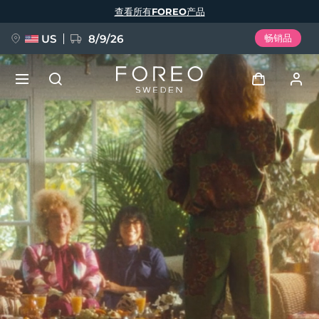
跳
查看所有FOREO产品
转
到
主
要
US
8/9/26
畅销品
内
容
新品
登录
语言
BREAKING NEWS
用户信息
English
Deutsch
Español
我的设备
FAQ™ Pure Beauty-Tech Elixir
Français
Italiano
Português
我的订单
Polski
Svenska
Русский
Türkçe
简体中文
繁體中文
我的地址
issa™ Teeth Whitening Set
我的订阅