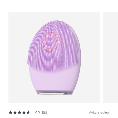
Advanced pore care essentials
以色列
预计送达日期
8/12/26
For healthy hair
18% PAP
护肤品
男士
意大利
预计送达日期
8/8/26
日本
预计送达日期
8/11/26
泽西岛
预计送达日期
8/13/26
全部购买
哈萨克斯坦
预计送达日期
8/10/26
FOREO APP
科威特
预计送达日期
8/8/26
关于我们
拉脱维亚
预计送达日期
8/8/26
黎巴嫩
预计送达日期
8/9/26
立陶宛
预计送达日期
8/8/26
卢森堡
预计送达日期
8/8/26
4.7
(55)
Write a review
4.7