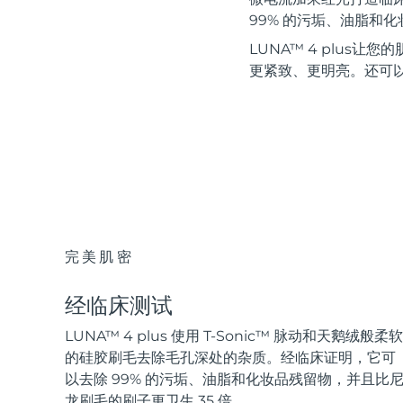
红光疗法
99% 的污垢、油脂和
LUNA™ 4 plus
更紧致、更明亮。还可
瑞典美肤护理
面部清洁
紧致提拉
LUNA™ 4 套装
BEAR™ 2 套装
Anti-aging massage
Microcurrent toning
完美肌密
补水保湿
口腔护理
LUNA™ 4 Plus
BEAR™ 2 go
经临床测试
UFO™ 3 套装
issa™ 4
Massage, LED heating
Microcurrent toning on-the-go
Deep facial hydration
Hybrid silicone sonic toothbrush
LUNA™ 4 plus 使用 T-Sonic™ 脉动和天鹅绒般柔软
FAQ™ 抗老护理
的硅胶刷毛去除毛孔深处的杂质。经临床证明，它可
LUNA™ 4 Men
BEAR™ 2 eyes & lips
以去除 99% 的污垢、油脂和化妆品残留物，并且比
NEW
UFO™ 3 LED
issa™ 4 plus
龙刷毛的刷子更卫生 35 倍。
For men, anti-aging massage
Microcurrent line smoothing device