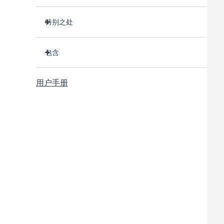
特别之处
临床证明可去除皮肤上 99.5% 的污垢、油脂和彩妆
残留。
包含
卫生性是尼龙刷头的35倍
LUNA
4 plus
™
98% 的用户表示皮肤更明亮、更光滑、更柔软。
用户手册
USB 充电线
90% 的用户表示皮肤看起来更年轻、更健康。
快速操作指南
86% 的用户表示皮肤看起来和感觉更紧致、更有弹
通用操作指南
性。
便携袋
100% 的用户反馈比手动清洁更高效。
2年质保 (西班牙、葡萄牙、瑞典：3年质保)