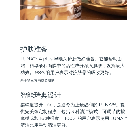
KIWI™ 皮肤护理
All acne treatment devices
All revitalizing eye massagers
Serum
issa™ Teeth Whitening Gel
Advanced pore care essentials
For healthy hair
18% PAP
护肤品
男士
护肤准备
全部购买
LUNA™ 4 plus 早晚为护肤做好准备。它能帮助面
霜、精华液和面膜中的活性成分深入肌肤，发挥最大
功效。 98% 的用户表示对护肤品的吸收更好。
基于第三方消费者测试
FOREO APP
智能瑞典设计
关于我们
柔软度提升 17%，是迄今为止最温和的 LUNA™。提
供完美饿定制程序，包括 3 种清洁模式、可调节的按
摩模式和 16 种强度。 100% 的用户表示使用 LUNA
清洁比用手动清洁更好。