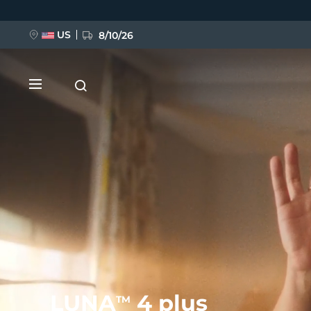
跳
转
到
主
US
8/10/26
要
内
容
新品
BREAKING NEWS
FAQ™ Pure Beauty-Tech Elixir
LUNA
4 plus
TM