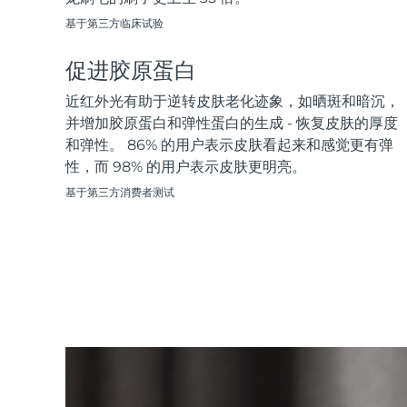
Near-infrared and red light therapy device
Smart hybrid silicone sonic toothbrush
基于第三方临床试验
抗老
LED治疗
LUNA™ 4 mini
面部提拉护理
促进胶原蛋白
FAQ™ 101
FAQ™ 201
UFO™ 3 mini
issa™ 4 smile
For young skin, T-zone
Premium anti-aging skincare
NEW
Clinical anti-aging
LED mask
Red light therapy device for young skin
Hybrid silicone sonic toothbrush
近红外光有助于逆转皮肤老化迹象，如晒斑和暗沉，
并增加胶原蛋白和弹性蛋白的生成 - 恢复皮肤的厚度
生发
LUNA™ 4 go
BEAR™ 设备
肌肤年轻化
和弹性。 86% 的用户表示皮肤看起来和感觉更有弹
FAQ™ 102
FAQ™ 202
UFO™ 3 go
issa™ 4 baby
性，而 98% 的用户表示皮肤更明亮。
For travel or gym bag
All premium facelift devices
FAQ™ 301
FAQ™ 501
Advanced clinical anti-aging
LED mask
Portable red light therapy
For ages 0-3
NEW
基于第三方消费者测试
LED hair strengthening scalp massager
Full-Spectrum Red Light Therapy
LUNA™ 护肤
FAQ™ 103
FAQ™ 211
保健品
面膜
issa™ Teeth Whitening Set
Premium cleansers & balm
FAQ™ Scalp Serum
FAQ™ 502
Luxurious clinical anti-aging set
Anti-aging neck & décolleté LED mask
Rejuvenation & hydration
Dual LED + sonic device & 18% PAP gel
Scalp recovery probiotic serum
Full-Spectrum Red Light Therapy
LUNA™ 设备
专业治疗
FAQ™ P1 Primer
FAQ™ 221
UFO™ 设备
ISSA™ 设备
All facial cleansing devices
FAQ™护肤品
Manuka honey primer
Anti-aging LED hand mask
FAQ™ Red Light Serum
All deep facial hydration devices
All silicone sonic toothbrushes
All FAQ™ skincare