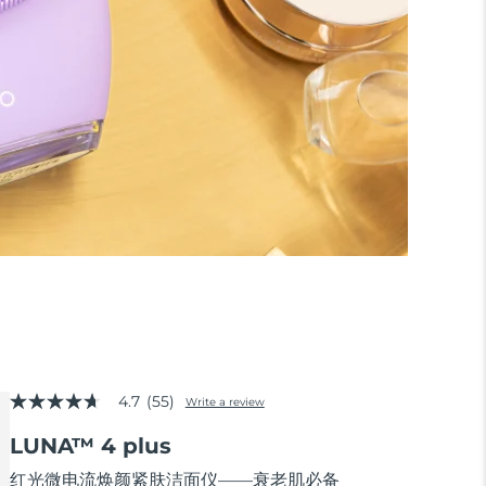
4.7
(55)
Write a review
4.7
out
LUNA™ 4 plus
of
5
stars,
红光微电流焕颜紧肤洁面仪——衰老肌必备