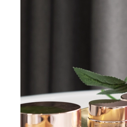
脱毛
FAQ™护肤品
身体护理
FAQ™护肤品
FAQ™产品
FAQ™ skincare
All FAQ™ skincare
All FAQ™ skincare
PEACH™ 2 Pro Max
BEAR™ 2 body
All hair treatments
All FAQ™ skincare
Professional IPL hair removal device
Microcurrent body toning
FAQ™产品
FAQ™产品
痘肌护理
FAQ™ products
眼部护理
All anti-aging treatments
All LED treatments
PEACH™ 2
LUNA™ 4 body
All toning treatments
ESPADA™ 2 plus
BEAR™ 2 eyes & lips
IPL hair removal
Massaging body brush
Recurring acne LED therapy
Microcurrent line smoothing device
PEACH™ 2 go
SUPERCHARGED™ serum
护发
毛孔护理
ESPADA™ 2
IRIS™ 2
Travel-friendly IPL hair removal
Firming body serum
LUNA™ 4 hair
KIWI™ derma
Acne treatment device
Rejuvenating eye massager
NEW
2-in-1 LED scalp massager
Diamond microdermabrasion .
PEACH™ Cooling Prep Gel
ESPADA™ Blemish Solution
眼部护肤
牙齿美白
Cooling IPL hair removal gel
FLIP™ play advanced
KIWI™
Concentrated acne gel
Advanced eye care treatment
issa™ Teeth Whitening Set
LED light hairbrush
Blackhead remover
Dual LED + sonic device & 18% PAP gel
更多的
ESPADA™ 设备
眼部护理设备
LUNA™ Dual-Peptide Scalp