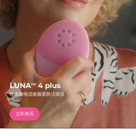
发货国家
美国
预计送达日期
8/9/26
FAQ™ Dual LED Panel
英国
预计送达日期
8/8/26
热门产品
西班牙
预计送达日期
8/8/26
澳大利亚
预计送达日期
8/11/26
法国
预计送达日期
8/8/26
特别优惠
畅销产品
LUNA
4 plus
TM
德国
预计送达日期
8/8/26
红光微电流焕颜紧肤洁面仪
加拿大
预计送达日期
8/12/26
立即购买
红光疗法
澳大利亚
预计送达日期
8/11/26