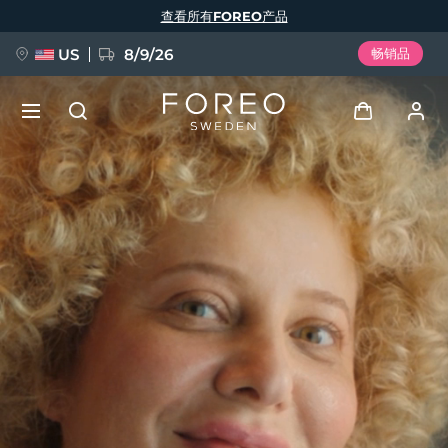
跳
查看所有FOREO产品
转
到
主
要
US
8/9/26
畅销品
内
容
新品
登录
语言
BREAKING NEWS
用户信息
English
Deutsch
Español
我的设备
FAQ™ Pure Beauty-Tech Elixir
Français
Italiano
Português
我的订单
Polski
Svenska
Русский
Türkçe
简体中文
繁體中文
我的地址
issa™ Teeth Whitening Set
我的订阅