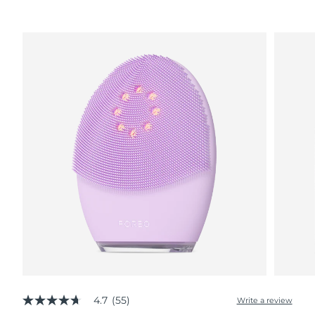
Advanced pore care essentials
以色列
预计送达日期
8/12/26
For healthy hair
18% PAP
护肤品
男士
意大利
预计送达日期
8/8/26
日本
预计送达日期
8/11/26
泽西岛
预计送达日期
8/13/26
全部购买
哈萨克斯坦
预计送达日期
8/10/26
FOREO APP
科威特
预计送达日期
8/8/26
关于我们
拉脱维亚
预计送达日期
8/8/26
黎巴嫩
预计送达日期
8/9/26
立陶宛
预计送达日期
8/8/26
卢森堡
预计送达日期
8/8/26
4.7
(55)
Write a review
4.7