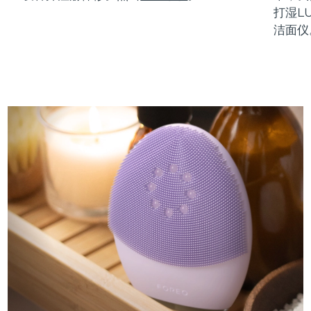
打湿L
洁面仪