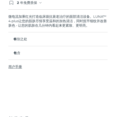
2 年免费质保
如果您在2年质保期内发现任何非人为质量问题，
FOREO将免费为您更换产品。
波兰
预计送达日期
8/9/26
微电流加乘红光打造临床级抗衰老治疗的面部清洁设备。LUNA™
4 plus让您的肌肤尽情享受温和的加热清洁，同时抚平细纹并改善
葡萄牙
预计送达日期
8/8/26
肤色 - 让您的肌肤在几分钟内看起来更紧致、更明亮。
波多黎各
预计送达日期
8/10/26
特别之处
临床证明可去除皮肤上 99.5% 的污垢、油脂和彩妆残留。
卡塔尔
预计送达日期
8/9/26
包含
卫生性是尼龙刷头的35倍
留尼汪
预计送达日期
8/13/26
98% 的用户表示皮肤更明亮、更光滑、更柔软。
LUNA
4 plus
™
用户手册
90% 的用户表示皮肤看起来更年轻、更健康。
USB 充电线
罗马尼亚
预计送达日期
8/8/26
86% 的用户表示皮肤看起来和感觉更紧致、更有弹性。
快速操作指南
100% 的用户反馈比手动清洁更高效。
通用操作指南
俄罗斯
预计送达日期
8/16/26
便携袋
2年质保 (西班牙、葡萄牙、瑞典：3年质保)
沙特阿拉伯
预计送达日期
8/9/26
新加坡
预计送达日期
8/10/26