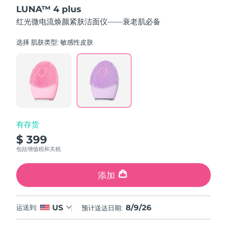
out
LUNA™ 4 plus
of
中国澳门特别行政区
预计送达日期
8/10/26
5
红光微电流焕颜紧肤洁面仪——衰老肌必备
stars,
average
马来西亚
预计送达日期
8/11/26
rating
选择 肌肤类型:
敏感性皮肤
value.
Read
马耳他
预计送达日期
8/8/26
55
Reviews.
Same
墨西哥
预计送达日期
8/12/26
page
link.
摩纳哥
预计送达日期
8/9/26
有存货
荷兰
预计送达日期
8/8/26
$ 399
包括增值税和关税
新西兰
预计送达日期
8/8/26
添加
挪威
预计送达日期
8/8/26
阿曼
预计送达日期
8/11/26
8/9/26
US
运送到:
预计送达日期:
菲律宾
预计送达日期
8/11/26