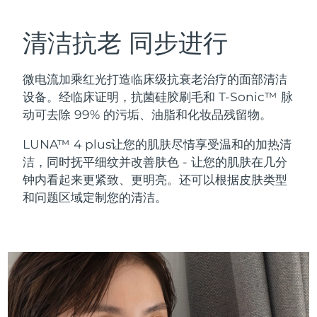
瑞典美肤护理
奥地利
预计送达日期
8/8/26
清洁抗老 同步进行
巴林
预计送达日期
8/9/26
微电流加乘红光打造临床级抗衰老治疗的面部清洁
面部清洁
紧致提拉
比利时
预计送达日期
8/8/26
设备。经临床证明，抗菌硅胶刷毛和 T-Sonic™ 脉
LUNA™ 4 套装
BEAR™ 2 套装
动可去除 99% 的污垢、油脂和化妆品残留物。
百慕大
预计送达日期
8/14/26
Anti-aging massage
Microcurrent toning
LUNA™ 4 plus让您的肌肤尽情享受温和的加热清
波斯尼亚和黑塞哥维那
预计送达日期
8/11/26
洁，同时抚平细纹并改善肤色 - 让您的肌肤在几分
补水保湿
口腔护理
钟内看起来更紧致、更明亮。还可以根据皮肤类型
LUNA™ 4 Plus
BEAR™ 2 go
文莱
预计送达日期
8/13/26
UFO™ 3 套装
issa™ 4
和问题区域定制您的清洁。
Massage, LED heating
Microcurrent toning on-the-go
FAQ™ 抗老护理
Deep facial hydration
Hybrid silicone sonic toothbrush
保加利亚
预计送达日期
8/8/26
NEW
LUNA™ 4 Men
BEAR™ 2 eyes & lips
加拿大
预计送达日期
8/12/26
UFO™ 3 LED
issa™ 4 plus
For men, anti-aging massage
Microcurrent line smoothing device
Near-infrared and red light therapy
Smart hybrid silicone sonic toothbrush
智利
预计送达日期
8/12/26
device
抗老
LED治疗