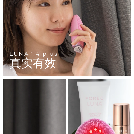
FAQ™ 101
FAQ™ 201
中国
LUNA™ 4 mini
面部提拉护理
预计送达日期
8/8/26
NEW
issa™ 4 smile
UFO™ 3 mini
Clinical anti-aging
LED mask
For young skin, T-zone
Premium anti-aging skincare
哥伦比亚
预计送达日期
8/12/26
Hybrid silicone sonic toothbrush
Red light therapy device for young skin
生发
肌肤年轻化
克罗地亚
预计送达日期
8/8/26
FAQ™ 102
FAQ™ 202
LUNA™ 4 go
BEAR™ 设备
FAQ™ 301
FAQ™ 501
issa™ 4 baby
UFO™ 3 go
Advanced clinical anti-aging
LED mask
For travel or gym bag
All premium facelift devices
NEW
塞浦路斯
预计送达日期
8/9/26
LED hair strengthening scalp massager
Full-Spectrum Red Light Therapy
For ages 0-3
Portable red light therapy
LUNA
4 plus
TM
捷克
预计送达日期
8/8/26
真实有效
FAQ™ 103
FAQ™ 211
LUNA™ 护肤
保健品
FAQ™ Scalp Serum
FAQ™ 502
issa™ Teeth Whitening Set
面膜
Luxurious clinical anti-aging set
Anti-aging neck & décolleté LED mask
Premium cleansers & balm
丹麦
预计送达日期
8/8/26
Scalp recovery probiotic serum
Full-Spectrum Red Light Therapy
Dual LED + sonic device & 18% PAP gel
Rejuvenation & hydration
专业治疗
爱沙尼亚
预计送达日期
8/8/26
FAQ™ P1 Primer
FAQ™ 221
LUNA™ 设备
FAQ™护肤品
ISSA™ 设备
UFO™ 设备
Manuka honey primer
Anti-aging LED hand mask
芬兰
FAQ™ Red Light Serum
预计送达日期
8/8/26
All facial cleansing devices
All FAQ™ skincare
All silicone sonic toothbrushes
All deep facial hydration devices
法国
预计送达日期
8/8/26
脱毛
身体护理
FAQ™护肤品
FAQ™护肤品
PEACH™ 2 Pro Max
BEAR™ 2 body
FAQ™产品
FAQ™ skincare
法属波利尼西亚
预计送达日期
8/12/26
All FAQ™ skincare
All FAQ™ skincare