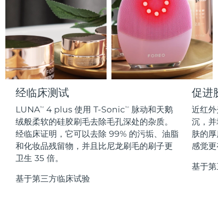
Professional IPL hair removal device
Microcurrent body toning
All hair treatments
All FAQ™ skincare
德国
预计送达日期
8/8/26
FAQ™产品
FAQ™产品
痘肌护理
眼部护理
直布罗陀
PEACH™ 2
LUNA™ 4 body
预计送达日期
8/12/26
FAQ™ products
All anti-aging treatments
All LED treatments
ESPADA™ 2 plus
BEAR™ 2 eyes & lips
IPL hair removal
Massaging body brush
All toning treatments
希腊
预计送达日期
8/8/26
Recurring acne LED therapy
Microcurrent line smoothing device
中国香港特别行政区
预计送达日期
8/9/26
PEACH™ 2 go
SUPERCHARGED™ serum
护发
毛孔护理
经临床测试
促进
ESPADA™ 2
IRIS™ 2
Travel-friendly IPL hair removal
Firming body serum
匈牙利
LUNA™ 4 hair
预计送达日期
8/8/26
KIWI™ derma
LUNA
4 plus 使用 T-Sonic
脉动和天鹅
近红外
Acne treatment device
Rejuvenating eye massager
TM
TM
NEW
2-in-1 LED scalp massager
Diamond microdermabrasion .
绒般柔软的硅胶刷毛去除毛孔深处的杂质。
沉，并
冰岛
预计送达日期
8/9/26
经临床证明，它可以去除 99% 的污垢、油脂
肤的厚
PEACH™ Cooling Prep Gel
ESPADA™ Blemish Solution
眼部护肤
和化妆品残留物，并且比尼龙刷毛的刷子更
感觉更
牙齿美白
Cooling IPL hair removal gel
印度尼西亚
预计送达日期
8/6/26
FLIP™ play advanced
KIWI™
卫生 35 倍。
Concentrated acne gel
Advanced eye care treatment
issa™ Teeth Whitening Set
基于第
LED light hairbrush
Blackhead remover
爱尔兰
预计送达日期
8/8/26
更多的
基于第三方临床试验
Dual LED + sonic device & 18% PAP gel
ESPADA™ 设备
眼部护理设备
马恩岛
预计送达日期
8/10/26
LUNA™ Dual-Peptide Scalp
KIWI™ 皮肤护理
All acne treatment devices
All revitalizing eye massagers
Serum
issa™ Teeth Whitening Gel