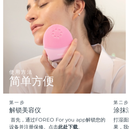
使用方法
简单方便
第一步
第二步
解锁美容仪
涂抹
首先，通过FOREO For you app解锁您的
打湿面
设备并注册保修。点击
此处下载
。
果，我