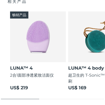
相关产品
斯洛伐克
预计送达日期
8/8/26
畅销产品
斯洛文尼亚
预计送达日期
8/8/26
南非
预计送达日期
8/16/26
韩国
预计送达日期
8/10/26
西班牙
预计送达日期
8/8/26
瑞典
预计送达日期
8/8/26
LUNA™ 4
LUNA™ 4 body
瑞士
预计送达日期
8/8/26
2合1面部净透紧致洁面仪
超卫生的 T-Sonic
刷
台湾
预计送达日期
8/13/26
US$ 219
US$ 169
泰国
预计送达日期
8/12/26
土耳其
预计送达日期
8/9/26