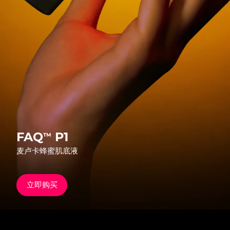
发货国家
美国
预计送达日期
8/11/26
FAQ™ Dual LED Panel
英国
预计送达日期
8/10/26
热门产品
西班牙
预计送达日期
8/10/26
澳大利亚
预计送达日期
8/13/26
法国
预计送达日期
8/10/26
FAQ
P1
TM
特别优惠
畅销产品
麦卢卡蜂蜜肌底液
德国
预计送达日期
8/10/26
加拿大
预计送达日期
8/14/26
立即购买
红光疗法
澳大利亚
预计送达日期
8/13/26