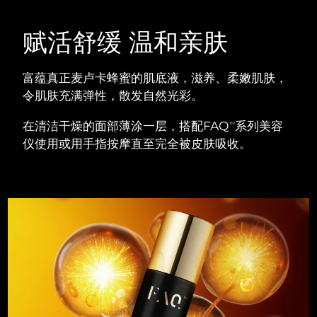
Advanced pore care essentials
以色列
预计送达日期
8/14/26
For healthy hair
18% PAP
护肤品
男士
赋活舒缓 温和亲肤
意大利
预计送达日期
8/10/26
日本
预计送达日期
8/13/26
富蕴真正麦卢卡蜂蜜的肌底液，滋养、柔嫩肌肤，
令肌肤充满弹性，散发自然光彩。
泽西岛
预计送达日期
8/15/26
全部购买
在清洁干燥的面部薄涂一层，搭配FAQ
系列美容
TM
哈萨克斯坦
预计送达日期
8/12/26
仪使用或用手指按摩直至完全被皮肤吸收。
FOREO APP
科威特
预计送达日期
8/10/26
关于我们
拉脱维亚
预计送达日期
8/10/26
黎巴嫩
预计送达日期
8/11/26
立陶宛
预计送达日期
8/10/26
卢森堡
预计送达日期
8/10/26