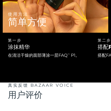
斯洛伐克
预计送达日期
8/10/26
使用方法
斯洛文尼亚
预计送达日期
8/10/26
简单方便
南非
预计送达日期
8/18/26
韩国
第一步
第二步
预计送达日期
8/12/26
涂抹精华
搭配
西班牙
预计送达日期
8/10/26
在清洁干燥的面部薄涂一层FAQ
P1。
搭配F
TM
瑞典
预计送达日期
8/10/26
瑞士
预计送达日期
8/10/26
真实反馈
BAZAAR VOICE
台湾
预计送达日期
8/15/26
用户评价
泰国
预计送达日期
8/14/26
土耳其
预计送达日期
8/11/26