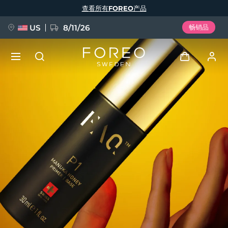
跳
查看所有FOREO产品
转
到
主
要
US
8/11/26
畅销品
内
容
新品
登录
语言
BREAKING NEWS
用户信息
English
Deutsch
Español
我的设备
FAQ™ Pure Beauty-Tech Elixir
Français
Italiano
Português
我的订单
Polski
Svenska
Русский
Türkçe
简体中文
繁體中文
我的地址
issa™ Teeth Whitening Set
我的订阅