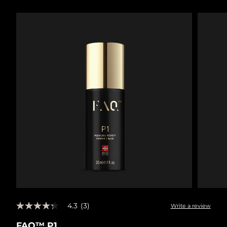
瑞典美肤护理
奥地利
预计送达日期
8/10/26
巴林
预计送达日期
8/11/26
面部清洁
紧致提拉
比利时
预计送达日期
8/10/26
LUNA™ 4 套装
BEAR™ 2 套装
百慕大
预计送达日期
8/16/26
Anti-aging massage
Microcurrent toning
波斯尼亚和黑塞哥维那
预计送达日期
8/13/26
补水保湿
口腔护理
LUNA™ 4 Plus
BEAR™ 2 go
文莱
预计送达日期
8/15/26
UFO™ 3 套装
issa™ 4
Massage, LED heating
Microcurrent toning on-the-go
FAQ™ 抗老护理
Deep facial hydration
Hybrid silicone sonic toothbrush
保加利亚
预计送达日期
8/10/26
NEW
LUNA™ 4 Men
BEAR™ 2 eyes & lips
加拿大
预计送达日期
8/14/26
UFO™ 3 LED
issa™ 4 plus
For men, anti-aging massage
Microcurrent line smoothing device
Near-infrared and red light therapy
Smart hybrid silicone sonic toothbrush
4.3
(3)
智利
预计送达日期
8/14/26
Write a review
4.3
device
抗老
LED治疗
out
FAQ™ P1
of