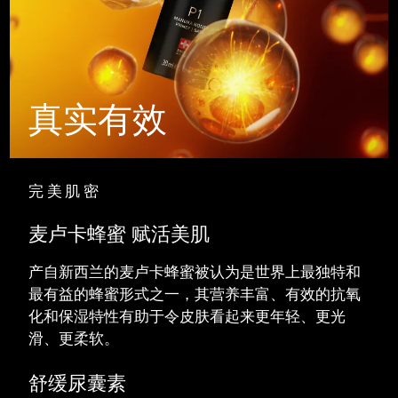
中国澳门特别行政区
预计送达日期
8/12/26
马来西亚
预计送达日期
8/13/26
马耳他
真实有效
预计送达日期
8/10/26
墨西哥
预计送达日期
8/14/26
摩纳哥
完美肌密
预计送达日期
8/11/26
荷兰
麦卢卡蜂蜜 赋活美肌
预计送达日期
8/10/26
产自新西兰的麦卢卡蜂蜜被认为是世界上最独特和
新西兰
预计送达日期
8/10/26
最有益的蜂蜜形式之一，其营养丰富、有效的抗氧
挪威
化和保湿特性有助于令皮肤看起来更年轻、更光
预计送达日期
8/10/26
滑、更柔软。
阿曼
预计送达日期
8/13/26
舒缓尿囊素
菲律宾
预计送达日期
8/13/26