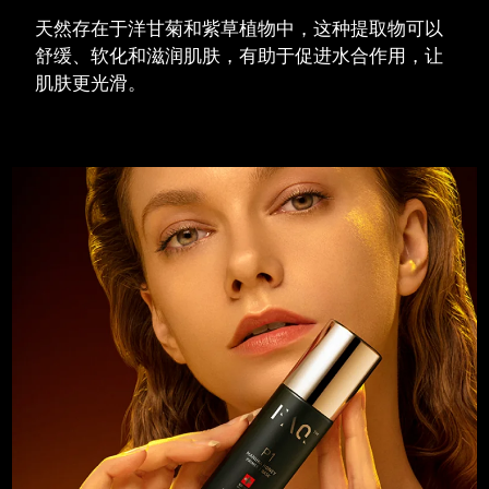
天然存在于洋甘菊和紫草植物中，这种提取物可以
波兰
预计送达日期
8/11/26
舒缓、软化和滋润肌肤，有助于促进水合作用，让
肌肤更光滑。
葡萄牙
预计送达日期
8/10/26
波多黎各
预计送达日期
8/12/26
卡塔尔
预计送达日期
8/11/26
留尼汪
预计送达日期
8/15/26
罗马尼亚
预计送达日期
8/10/26
俄罗斯
预计送达日期
8/18/26
沙特阿拉伯
预计送达日期
8/11/26
新加坡
预计送达日期
8/12/26