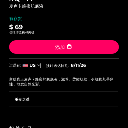
FAQ™ 101
FAQ™ 201
中国
LUNA™ 4 mini
面部提拉护理
预计送达日期
8/10/26
5
NEW
麦卢卡蜂蜜肌底液
issa™ 4 smile
stars,
UFO™ 3 mini
Clinical anti-aging
LED mask
For young skin, T-zone
Premium anti-aging skincare
average
哥伦比亚
预计送达日期
8/14/26
Hybrid silicone sonic toothbrush
Red light therapy device for young skin
rating
有存货
value.
生发
肌肤年轻化
$ 69
Read
克罗地亚
预计送达日期
8/10/26
FAQ™ 102
FAQ™ 202
LUNA™ 4 go
BEAR™ 设备
3
包括增值税和关税
FAQ™ 301
FAQ™ 501
Reviews.
issa™ 4 baby
UFO™ 3 go
Advanced clinical anti-aging
LED mask
For travel or gym bag
All premium facelift devices
NEW
Same
塞浦路斯
预计送达日期
8/11/26
LED hair strengthening scalp massager
Full-Spectrum Red Light Therapy
page
For ages 0-3
Portable red light therapy
添加
link.
捷克
预计送达日期
8/10/26
FAQ™ 103
FAQ™ 211
LUNA™ 护肤
保健品
FAQ™ Scalp Serum
FAQ™ 502
8/11/26
US
issa™ Teeth Whitening Set
运送到:
预计送达日期:
面膜
Luxurious clinical anti-aging set
Anti-aging neck & décolleté LED mask
Premium cleansers & balm
丹麦
预计送达日期
8/10/26
Scalp recovery probiotic serum
Full-Spectrum Red Light Therapy
Dual LED + sonic device & 18% PAP gel
Rejuvenation & hydration
专业治疗
富蕴真正麦卢卡蜂蜜的肌底液，滋养、柔嫩肌肤，令肌肤充满弹
爱沙尼亚
预计送达日期
8/10/26
性，散发自然光彩。
FAQ™ P1 Primer
FAQ™ 221
LUNA™ 设备
FAQ™护肤品
ISSA™ 设备
UFO™ 设备
Manuka honey primer
Anti-aging LED hand mask
芬兰
FAQ™ Red Light Serum
预计送达日期
8/10/26
All facial cleansing devices
特别之处
All FAQ™ skincare
All silicone sonic toothbrushes
All deep facial hydration devices
法国
营养丰富的麦卢卡蜂蜜令皮肤更加柔软、光滑、有弹性
预计送达日期
8/10/26
脱毛
身体护理
FAQ™护肤品
FAQ™护肤品
强效抗氧化配方，令肌肤焕发年轻光采
PEACH™ 2 Pro Max
BEAR™ 2 body
FAQ™产品
FAQ™ skincare
法属波利尼西亚
预计送达日期
8/14/26
滋养保湿，润泽肌肤，令肌肤散发健康光采
All FAQ™ skincare
All FAQ™ skincare