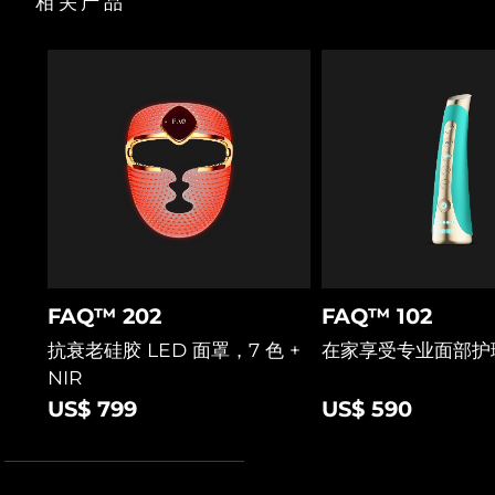
相关产品
Professional IPL hair removal device
Microcurrent body toning
All hair treatments
All FAQ™ skincare
经皮肤科测试& 适合所有肌肤类型
德国
预计送达日期
8/10/26
FAQ™产品
FAQ™产品
痘肌护理
眼部护理
直布罗陀
PEACH™ 2
LUNA™ 4 body
预计送达日期
8/14/26
FAQ™ products
All anti-aging treatments
All LED treatments
ESPADA™ 2 plus
BEAR™ 2 eyes & lips
IPL hair removal
Massaging body brush
All toning treatments
希腊
预计送达日期
8/10/26
Recurring acne LED therapy
Microcurrent line smoothing device
中国香港特别行政区
预计送达日期
8/11/26
PEACH™ 2 go
SUPERCHARGED™ serum
护发
毛孔护理
ESPADA™ 2
IRIS™ 2
Travel-friendly IPL hair removal
Firming body serum
匈牙利
LUNA™ 4 hair
预计送达日期
8/10/26
KIWI™ derma
Acne treatment device
Rejuvenating eye massager
NEW
2-in-1 LED scalp massager
Diamond microdermabrasion .
冰岛
预计送达日期
8/11/26
PEACH™ Cooling Prep Gel
FAQ™ 202
FAQ™ 102
ESPADA™ Blemish Solution
眼部护肤
牙齿美白
Cooling IPL hair removal gel
印度尼西亚
预计送达日期
8/8/26
抗衰老硅胶 LED 面罩，7 色 +
在家享受专业面部护
FLIP™ play advanced
KIWI™
Concentrated acne gel
Advanced eye care treatment
issa™ Teeth Whitening Set
NIR
LED light hairbrush
Blackhead remover
爱尔兰
预计送达日期
8/10/26
更多的
Dual LED + sonic device & 18% PAP gel
US$ 799
US$ 590
ESPADA™ 设备
眼部护理设备
马恩岛
预计送达日期
8/12/26
LUNA™ Dual-Peptide Scalp
KIWI™ 皮肤护理
All acne treatment devices
All revitalizing eye massagers
Serum
issa™ Teeth Whitening Gel