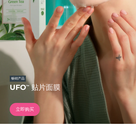
发货国家
美国
预计送达日期
12/8/26
FAQ™ Dual LED Panel
英国
预计送达日期
11/8/26
热门产品
西班牙
预计送达日期
11/8/26
澳大利亚
预计送达日期
14/8/26
法国
预计送达日期
11/8/26
畅销产品
特别优惠
畅销产品
UFO
贴片面膜
™
德国
预计送达日期
11/8/26
加拿大
预计送达日期
15/8/26
立即购买
红光疗法
澳大利亚
预计送达日期
14/8/26