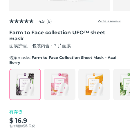
Advanced pore care essentials
以色列
预计送达日期
15/8/26
For healthy hair
18% PAP
护肤品
男士
意大利
预计送达日期
11/8/26
4.9
(8)
Write a review
4.9
out
日本
预计送达日期
14/8/26
Farm to Face collection UFO™ sheet
of
5
mask
泽西岛
stars,
预计送达日期
16/8/26
全部购买
面膜护理。 包装内含：3 片面膜
average
rating
哈萨克斯坦
value.
预计送达日期
13/8/26
选择 masks:
Farm to Face Collection Sheet Mask - Acai
Read
Berry
8
FOREO APP
科威特
预计送达日期
11/8/26
Reviews.
Same
page
关于我们
拉脱维亚
预计送达日期
11/8/26
link.
黎巴嫩
预计送达日期
12/8/26
立陶宛
预计送达日期
11/8/26
有存货
$ 16.9
卢森堡
预计送达日期
11/8/26
包括增值税和关税