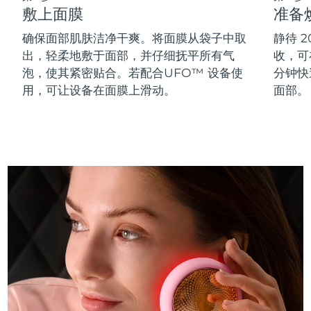
敷上面膜
准备
斯洛伐克
预计送达日期
11/8/26
确保面部肌肤洁净干爽。将面膜从袋子中取
静待 
斯洛文尼亚
预计送达日期
11/8/26
出，轻柔地敷于面部，并仔细抚平所有气
收，可在
泡，使其紧密贴合。若配合UFO™ 设备使
分钟快
南非
预计送达日期
19/8/26
用，可让设备在面膜上滑动。
面部。
韩国
预计送达日期
13/8/26
西班牙
预计送达日期
11/8/26
瑞典
预计送达日期
11/8/26
瑞士
预计送达日期
11/8/26
台湾
预计送达日期
16/8/26
泰国
预计送达日期
15/8/26
土耳其
预计送达日期
12/8/26