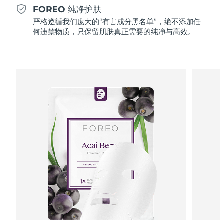
Professional IPL hair removal device
Microcurrent body toning
All hair treatments
All FAQ™ skincare
FOREO 纯净护肤
德国
预计送达日期
11/8/26
严格遵循我们庞大的“有害成分黑名单”，绝不添加任
FAQ™产品
FAQ™产品
痘肌护理
眼部护理
何违禁物质，只保留肌肤真正需要的纯净与高效。
直布罗陀
PEACH™ 2
LUNA™ 4 body
预计送达日期
15/8/26
FAQ™ products
All anti-aging treatments
All LED treatments
ESPADA™ 2 plus
BEAR™ 2 eyes & lips
IPL hair removal
Massaging body brush
All toning treatments
希腊
预计送达日期
11/8/26
Recurring acne LED therapy
Microcurrent line smoothing device
中国香港特别行政区
预计送达日期
12/8/26
PEACH™ 2 go
SUPERCHARGED™ serum
护发
毛孔护理
ESPADA™ 2
IRIS™ 2
Travel-friendly IPL hair removal
Firming body serum
匈牙利
LUNA™ 4 hair
预计送达日期
11/8/26
KIWI™ derma
Acne treatment device
Rejuvenating eye massager
NEW
2-in-1 LED scalp massager
Diamond microdermabrasion .
冰岛
预计送达日期
12/8/26
PEACH™ Cooling Prep Gel
ESPADA™ Blemish Solution
眼部护肤
牙齿美白
Cooling IPL hair removal gel
印度尼西亚
预计送达日期
9/8/26
FLIP™ play advanced
KIWI™
Concentrated acne gel
Advanced eye care treatment
issa™ Teeth Whitening Set
LED light hairbrush
Blackhead remover
爱尔兰
预计送达日期
11/8/26
更多的
Dual LED + sonic device & 18% PAP gel
ESPADA™ 设备
眼部护理设备
马恩岛
预计送达日期
13/8/26
LUNA™ Dual-Peptide Scalp
KIWI™ 皮肤护理
All acne treatment devices
All revitalizing eye massagers
Serum
issa™ Teeth Whitening Gel