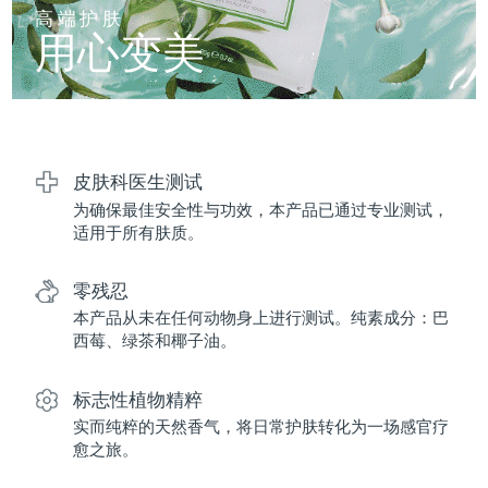
FAQ™ 101
FAQ™ 201
中国
LUNA™ 4 mini
面部提拉护理
预计送达日期
11/8/26
高端护肤
NEW
issa™ 4 smile
UFO™ 3 mini
Clinical anti-aging
LED mask
用心变美
For young skin, T-zone
Premium anti-aging skincare
哥伦比亚
预计送达日期
15/8/26
Hybrid silicone sonic toothbrush
Red light therapy device for young skin
生发
肌肤年轻化
克罗地亚
预计送达日期
11/8/26
FAQ™ 102
FAQ™ 202
LUNA™ 4 go
BEAR™ 设备
FAQ™ 301
FAQ™ 501
issa™ 4 baby
UFO™ 3 go
Advanced clinical anti-aging
LED mask
For travel or gym bag
All premium facelift devices
NEW
塞浦路斯
预计送达日期
12/8/26
LED hair strengthening scalp massager
Full-Spectrum Red Light Therapy
For ages 0-3
Portable red light therapy
皮肤科医生测试
为确保最佳安全性与功效，本产品已通过专业测试，
捷克
预计送达日期
11/8/26
FAQ™ 103
FAQ™ 211
LUNA™ 护肤
保健品
适用于所有肤质。
FAQ™ Scalp Serum
FAQ™ 502
issa™ Teeth Whitening Set
面膜
Luxurious clinical anti-aging set
Anti-aging neck & décolleté LED mask
Premium cleansers & balm
丹麦
预计送达日期
11/8/26
Scalp recovery probiotic serum
Full-Spectrum Red Light Therapy
Dual LED + sonic device & 18% PAP gel
Rejuvenation & hydration
零残忍
专业治疗
爱沙尼亚
预计送达日期
11/8/26
本产品从未在任何动物身上进行测试。纯素成分：巴
FAQ™ P1 Primer
FAQ™ 221
LUNA™ 设备
西莓、绿茶和椰子油。
FAQ™护肤品
ISSA™ 设备
UFO™ 设备
Manuka honey primer
Anti-aging LED hand mask
芬兰
FAQ™ Red Light Serum
预计送达日期
11/8/26
All facial cleansing devices
All FAQ™ skincare
All silicone sonic toothbrushes
All deep facial hydration devices
标志性植物精粹
法国
预计送达日期
11/8/26
脱毛
身体护理
实而纯粹的天然香气，将日常护肤转化为一场感官疗
FAQ™护肤品
FAQ™护肤品
愈之旅。
PEACH™ 2 Pro Max
BEAR™ 2 body
FAQ™产品
FAQ™ skincare
法属波利尼西亚
预计送达日期
15/8/26
All FAQ™ skincare
All FAQ™ skincare