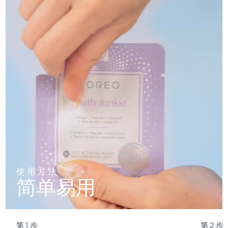
妆。
胶，腺苷，积雪草提取物，香精/香料，生育酚乙酸酯，虎杖根提
清新热带香氛，令护理体验升华为感官享受——搭配温热疗
取物，黄芩根提取物，油橄榄果油，山茶花叶提取物、光果甘草根
波兰
法，效果更佳。
提取物、迷迭香叶提取物、母菊花提取物、二肽二氨基丁酰苄基酰
预计送达日期
12/8/26
胺二乙酸酯
20 分钟沉浸滋养，或 2 分钟 UFO™ 极速焕肤——惊艳美肌，
自信承诺。
葡萄牙
预计送达日期
11/8/26
波多黎各
预计送达日期
13/8/26
卡塔尔
预计送达日期
12/8/26
留尼汪
预计送达日期
16/8/26
罗马尼亚
预计送达日期
11/8/26
俄罗斯
预计送达日期
19/8/26
使用方法
简单易用
沙特阿拉伯
预计送达日期
12/8/26
新加坡
预计送达日期
13/8/26
第1步
第2步