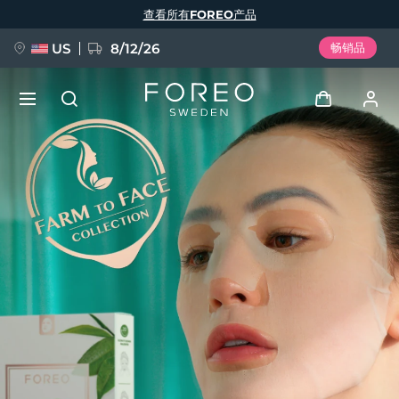
跳
查看所有FOREO产品
转
到
主
要
US
8/12/26
畅销品
内
容
新品
登录
语言
BREAKING NEWS
用户信息
English
Deutsch
Español
我的设备
FAQ™ Pure Beauty-Tech Elixir
Français
Italiano
Português
我的订单
Polski
Svenska
Русский
Türkçe
简体中文
繁體中文
我的地址
issa™ Teeth Whitening Set
我的订阅