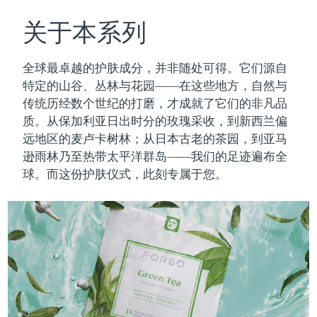
瑞典美肤护理
奥地利
预计送达日期
11/8/26
关于本系列
巴林
预计送达日期
12/8/26
全球最卓越的护肤成分，并非随处可得。它们源自
面部清洁
紧致提拉
特定的山谷、丛林与花园——在这些地方，自然与
比利时
预计送达日期
11/8/26
传统历经数个世纪的打磨，才成就了它们的非凡品
LUNA™ 4 套装
BEAR™ 2 套装
质。
从保加利亚日出时分的玫瑰采收，到新西兰偏
百慕大
预计送达日期
17/8/26
Anti-aging massage
Microcurrent toning
远地区的麦卢卡树林；从日本古老的茶园，到亚马
波斯尼亚和黑塞哥维那
逊雨林乃至热带太平洋群岛——我们的足迹遍布全
预计送达日期
14/8/26
补水保湿
口腔护理
球。而这份护肤仪式，此刻专属于您。
LUNA™ 4 Plus
BEAR™ 2 go
文莱
预计送达日期
16/8/26
UFO™ 3 套装
issa™ 4
Massage, LED heating
Microcurrent toning on-the-go
FAQ™ 抗老护理
Deep facial hydration
Hybrid silicone sonic toothbrush
保加利亚
预计送达日期
11/8/26
NEW
LUNA™ 4 Men
BEAR™ 2 eyes & lips
加拿大
预计送达日期
15/8/26
UFO™ 3 LED
issa™ 4 plus
For men, anti-aging massage
Microcurrent line smoothing device
Near-infrared and red light therapy
Smart hybrid silicone sonic toothbrush
智利
预计送达日期
15/8/26
device
抗老
LED治疗