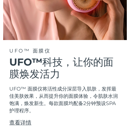
阿拉伯联合酋长国
预计送达日期
12/8/26
英国
预计送达日期
11/8/26
美国
预计送达日期
12/8/26
UFO™ 面膜仪
乌兹别克斯坦
预计送达日期
16/8/26
UFO™科技，让你的面
越南
预计送达日期
17/8/26
膜焕发活力
UFO™ 面膜仪将活性成分深层导入肌肤，发挥最
佳美肤效果，从而提升你的面膜体验，令肌肤水润
饱满，焕发新生。每款面膜均配备2分钟预设SPA
护理程序。
查看详情