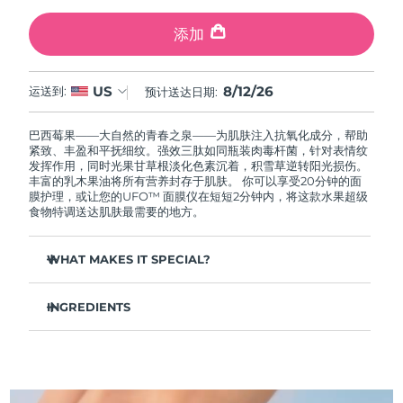
中国澳门特别行政区
预计送达日期
13/8/26
添加
马来西亚
预计送达日期
14/8/26
8/12/26
US
运送到:
预计送达日期:
马耳他
预计送达日期
11/8/26
巴西莓果——大自然的青春之泉——为肌肤注入抗氧化成分，帮助
墨西哥
预计送达日期
15/8/26
紧致、丰盈和平抚细纹。强效三肽如同瓶装肉毒杆菌，针对表情纹
发挥作用，同时光果甘草根淡化色素沉着，积雪草逆转阳光损伤。
丰富的乳木果油将所有营养封存于肌肤。 你可以享受20分钟的面
摩纳哥
预计送达日期
12/8/26
膜护理，或让您的UFO™ 面膜仪在短短2分钟内，将这款水果超级
食物特调送达肌肤最需要的地方。
荷兰
预计送达日期
11/8/26
WHAT MAKES IT SPECIAL?
新西兰
预计送达日期
11/8/26
橄榄油和霍霍巴籽油滋养肌肤，恢复油脂平衡——深层补水，
毛孔不堵塞。
INGREDIENTS
挪威
预计送达日期
11/8/26
虎杖、维生素E和绿茶成分形成抗氧化屏障，抵御肌肤过早老
水/水/水，鲸蜡醇乙基己酸酯，丁二醇，甘油，巴西莓果提取物，
化。
乳木果油，霍霍巴籽油，1,2-己二醇，羟基苯乙酮，泛醇，季戊四
阿曼
预计送达日期
14/8/26
显著丰盈紧致肌肤，令肤色提拉紧致，焕发神采，容光焕发。
醇四乙基己酸酯，聚甘油-3甲基葡萄糖二硬脂酸酯，鲸蜡硬脂醇，
山梨坦倍半油酸酯，尿囊素，氨丁三醇，甘油硬脂酸酯，丙烯酸
快速吸收，清爽不油腻——肌肤柔软光滑，妆前打底，完美上
酯/C10-30烷基丙烯酸酯交联聚合物，卡波姆，甘草酸二钾，黄原
菲律宾
预计送达日期
14/8/26