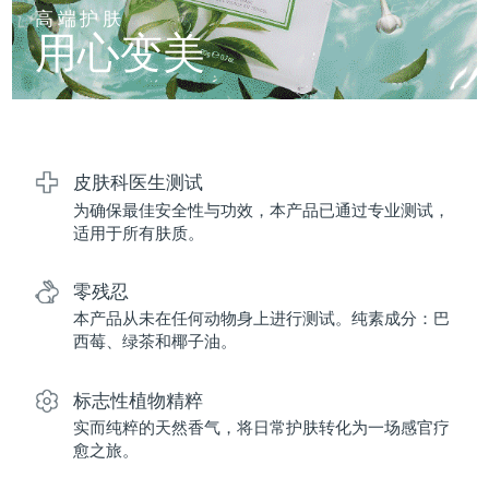
FAQ™ 101
FAQ™ 201
中国
LUNA™ 4 mini
面部提拉护理
预计送达日期
8/10/26
高端护肤
NEW
issa™ 4 smile
UFO™ 3 mini
Clinical anti-aging
LED mask
用心变美
For young skin, T-zone
Premium anti-aging skincare
哥伦比亚
预计送达日期
8/14/26
Hybrid silicone sonic toothbrush
Red light therapy device for young skin
生发
肌肤年轻化
克罗地亚
预计送达日期
8/10/26
FAQ™ 102
FAQ™ 202
LUNA™ 4 go
BEAR™ 设备
FAQ™ 301
FAQ™ 501
issa™ 4 baby
UFO™ 3 go
Advanced clinical anti-aging
LED mask
For travel or gym bag
All premium facelift devices
NEW
塞浦路斯
预计送达日期
8/11/26
LED hair strengthening scalp massager
Full-Spectrum Red Light Therapy
For ages 0-3
Portable red light therapy
皮肤科医生测试
为确保最佳安全性与功效，本产品已通过专业测试，
捷克
预计送达日期
8/10/26
FAQ™ 103
FAQ™ 211
LUNA™ 护肤
保健品
适用于所有肤质。
FAQ™ Scalp Serum
FAQ™ 502
issa™ Teeth Whitening Set
面膜
Luxurious clinical anti-aging set
Anti-aging neck & décolleté LED mask
Premium cleansers & balm
丹麦
预计送达日期
8/10/26
Scalp recovery probiotic serum
Full-Spectrum Red Light Therapy
Dual LED + sonic device & 18% PAP gel
Rejuvenation & hydration
零残忍
专业治疗
爱沙尼亚
预计送达日期
8/10/26
本产品从未在任何动物身上进行测试。纯素成分：巴
FAQ™ P1 Primer
FAQ™ 221
LUNA™ 设备
西莓、绿茶和椰子油。
FAQ™护肤品
ISSA™ 设备
UFO™ 设备
Manuka honey primer
Anti-aging LED hand mask
芬兰
FAQ™ Red Light Serum
预计送达日期
8/10/26
All facial cleansing devices
All FAQ™ skincare
All silicone sonic toothbrushes
All deep facial hydration devices
标志性植物精粹
法国
预计送达日期
8/10/26
脱毛
身体护理
实而纯粹的天然香气，将日常护肤转化为一场感官疗
FAQ™护肤品
FAQ™护肤品
愈之旅。
PEACH™ 2 Pro Max
BEAR™ 2 body
FAQ™产品
FAQ™ skincare
法属波利尼西亚
预计送达日期
8/14/26
All FAQ™ skincare
All FAQ™ skincare