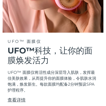
阿拉伯联合酋长国
预计送达日期
8/11/26
英国
预计送达日期
8/10/26
美国
预计送达日期
8/11/26
UFO™ 面膜仪
乌兹别克斯坦
预计送达日期
8/15/26
UFO™科技，让你的面
越南
预计送达日期
8/16/26
膜焕发活力
UFO™ 面膜仪将活性成分深层导入肌肤，发挥最
佳美肤效果，从而提升你的面膜体验，令肌肤水润
饱满，焕发新生。每款面膜均配备2分钟预设SPA
护理程序。
查看详情