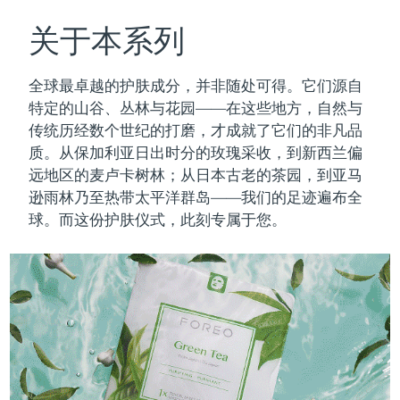
瑞典美肤护理
奥地利
预计送达日期
8/10/26
关于本系列
巴林
预计送达日期
8/11/26
全球最卓越的护肤成分，并非随处可得。它们源自
面部清洁
紧致提拉
特定的山谷、丛林与花园——在这些地方，自然与
比利时
预计送达日期
8/10/26
传统历经数个世纪的打磨，才成就了它们的非凡品
LUNA™ 4 套装
BEAR™ 2 套装
质。
从保加利亚日出时分的玫瑰采收，到新西兰偏
百慕大
预计送达日期
8/16/26
Anti-aging massage
Microcurrent toning
远地区的麦卢卡树林；从日本古老的茶园，到亚马
波斯尼亚和黑塞哥维那
逊雨林乃至热带太平洋群岛——我们的足迹遍布全
预计送达日期
8/13/26
补水保湿
口腔护理
球。而这份护肤仪式，此刻专属于您。
LUNA™ 4 Plus
BEAR™ 2 go
文莱
预计送达日期
8/15/26
UFO™ 3 套装
issa™ 4
Massage, LED heating
Microcurrent toning on-the-go
FAQ™ 抗老护理
Deep facial hydration
Hybrid silicone sonic toothbrush
保加利亚
预计送达日期
8/10/26
NEW
LUNA™ 4 Men
BEAR™ 2 eyes & lips
加拿大
预计送达日期
8/14/26
UFO™ 3 LED
issa™ 4 plus
For men, anti-aging massage
Microcurrent line smoothing device
Near-infrared and red light therapy
Smart hybrid silicone sonic toothbrush
智利
预计送达日期
8/14/26
device
抗老
LED治疗