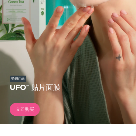
发货国家
美国
预计送达日期
8/11/26
FAQ™ Dual LED Panel
英国
预计送达日期
8/10/26
热门产品
西班牙
预计送达日期
8/10/26
澳大利亚
预计送达日期
8/13/26
法国
预计送达日期
8/10/26
畅销产品
特别优惠
畅销产品
UFO
贴片面膜
™
德国
预计送达日期
8/10/26
加拿大
预计送达日期
8/14/26
立即购买
红光疗法
澳大利亚
预计送达日期
8/13/26