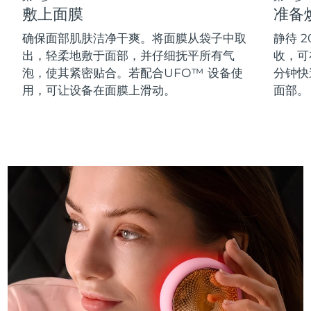
敷上面膜
准备
斯洛伐克
预计送达日期
8/10/26
确保面部肌肤洁净干爽。将面膜从袋子中取
静待 
斯洛文尼亚
预计送达日期
8/10/26
出，轻柔地敷于面部，并仔细抚平所有气
收，可在
泡，使其紧密贴合。若配合UFO™ 设备使
分钟快
南非
预计送达日期
8/18/26
用，可让设备在面膜上滑动。
面部。
韩国
预计送达日期
8/12/26
西班牙
预计送达日期
8/10/26
瑞典
预计送达日期
8/10/26
瑞士
预计送达日期
8/10/26
台湾
预计送达日期
8/15/26
泰国
预计送达日期
8/14/26
土耳其
预计送达日期
8/11/26