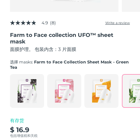
Advanced pore care essentials
以色列
预计送达日期
8/14/26
For healthy hair
18% PAP
护肤品
男士
意大利
预计送达日期
8/10/26
4.9
(8)
Write a review
4.9
out
日本
预计送达日期
8/13/26
Farm to Face collection UFO™ sheet
of
5
mask
泽西岛
stars,
预计送达日期
8/15/26
全部购买
面膜护理。 包装内含：3 片面膜
average
rating
哈萨克斯坦
value.
预计送达日期
8/12/26
选择 masks:
Farm to Face Collection Sheet Mask - Green
Read
Tea
8
FOREO APP
科威特
预计送达日期
8/10/26
Reviews.
Same
page
关于我们
拉脱维亚
预计送达日期
8/10/26
link.
黎巴嫩
预计送达日期
8/11/26
立陶宛
预计送达日期
8/10/26
有存货
$ 16.9
卢森堡
预计送达日期
8/10/26
包括增值税和关税