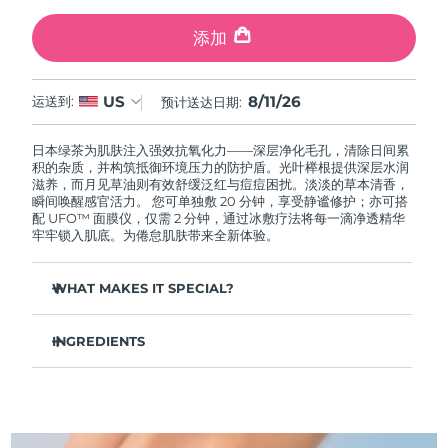
中国澳门特别行政区
预计送达日期
8/12/26
添加
马来西亚
预计送达日期
8/13/26
8/11/26
US
运送到:
预计送达日期:
马耳他
预计送达日期
8/10/26
日本绿茶为肌肤注入强效抗氧化力——深层净化毛孔，清除日间累
墨西哥
预计送达日期
8/14/26
积的杂质，并构筑抵御环境压力的防护盾。光叶榉根提供深层水润
滋养，而月见草油则有效舒缓泛红与痘痘困扰。淡淡的草本清香，
瞬间唤醒感官活力。 您可单独敷 20 分钟，享受静谧修护；亦可搭
摩纳哥
预计送达日期
8/11/26
配 UFO™ 面膜仪，仅需 2 分钟，通过冰敷疗法将每一滴净透精华
牢牢锁入肌底。为倦怠肌肤带来全新体验。
荷兰
预计送达日期
8/10/26
WHAT MAKES IT SPECIAL?
新西兰
预计送达日期
8/10/26
松针提取物能够调节皮脂分泌，缩小毛孔，完美控油。
INGREDIENTS
葛根提取物可以减轻浮肿，淡化黑眼圈，抚平细纹，令肌肤焕
挪威
预计送达日期
8/10/26
发活力。
水/水/水，丁二醇，茶叶提取物，1,2-己二醇，羟基苯乙酮，聚丙烯
舒缓湿疹、痤疮和肌肤刺激，为需要额外呵护的肌肤提供舒缓
酸钠，泛醇，尿囊素，聚甘油-4 癸酸酯，甘草酸二钾，香精/香
阿曼
预计送达日期
8/13/26
的急救。
料，沼泽松叶提取物，榆树根提取物，月见草花提取物，葛根提取
物
抵御污染和环境毒素，让肌肤全天自由呼吸。
菲律宾
预计送达日期
8/13/26