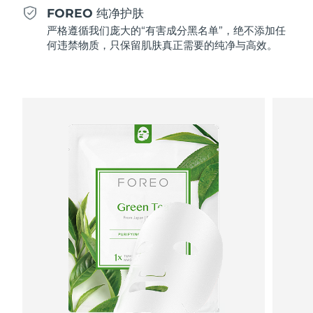
Professional IPL hair removal device
Microcurrent body toning
All hair treatments
All FAQ™ skincare
FOREO 纯净护肤
德国
预计送达日期
8/10/26
严格遵循我们庞大的“有害成分黑名单”，绝不添加任
FAQ™产品
FAQ™产品
痘肌护理
眼部护理
何违禁物质，只保留肌肤真正需要的纯净与高效。
直布罗陀
PEACH™ 2
LUNA™ 4 body
预计送达日期
8/14/26
FAQ™ products
All anti-aging treatments
All LED treatments
ESPADA™ 2 plus
BEAR™ 2 eyes & lips
IPL hair removal
Massaging body brush
All toning treatments
希腊
预计送达日期
8/10/26
Recurring acne LED therapy
Microcurrent line smoothing device
中国香港特别行政区
预计送达日期
8/11/26
PEACH™ 2 go
SUPERCHARGED™ serum
护发
毛孔护理
ESPADA™ 2
IRIS™ 2
Travel-friendly IPL hair removal
Firming body serum
匈牙利
LUNA™ 4 hair
预计送达日期
8/10/26
KIWI™ derma
Acne treatment device
Rejuvenating eye massager
NEW
2-in-1 LED scalp massager
Diamond microdermabrasion .
冰岛
预计送达日期
8/11/26
PEACH™ Cooling Prep Gel
ESPADA™ Blemish Solution
眼部护肤
牙齿美白
Cooling IPL hair removal gel
印度尼西亚
预计送达日期
8/8/26
FLIP™ play advanced
KIWI™
Concentrated acne gel
Advanced eye care treatment
issa™ Teeth Whitening Set
LED light hairbrush
Blackhead remover
爱尔兰
预计送达日期
8/10/26
更多的
Dual LED + sonic device & 18% PAP gel
ESPADA™ 设备
眼部护理设备
马恩岛
预计送达日期
8/12/26
LUNA™ Dual-Peptide Scalp
KIWI™ 皮肤护理
All acne treatment devices
All revitalizing eye massagers
Serum
issa™ Teeth Whitening Gel