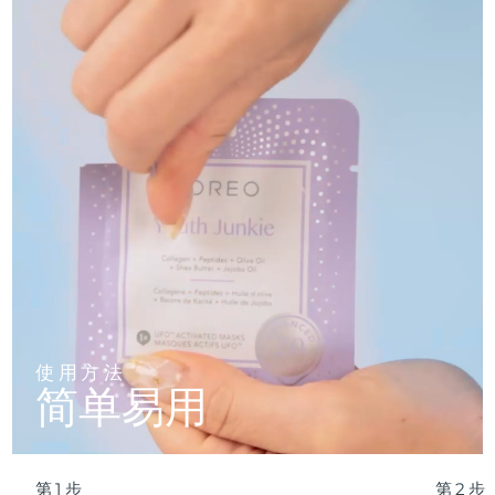
轻盈配方，吸收迅速，不留残余，令肌肤清爽哑光，散发自然
光泽。
波兰
预计送达日期
8/11/26
20 分钟护肤仪式，或 2 分钟 UFO™ 焕新——纯净肌底，由您
定义。
葡萄牙
预计送达日期
8/10/26
波多黎各
预计送达日期
8/12/26
卡塔尔
预计送达日期
8/11/26
留尼汪
预计送达日期
8/15/26
罗马尼亚
预计送达日期
8/10/26
俄罗斯
预计送达日期
8/18/26
使用方法
简单易用
沙特阿拉伯
预计送达日期
8/11/26
新加坡
预计送达日期
8/12/26
第1步
第2步