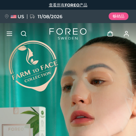
跳
查看所有FOREO产品
转
到
主
要
US
11/08/2026
畅销品
内
容
新品
登录
语言
BREAKING NEWS
用户信息
English
Deutsch
Español
我的设备
FAQ™ Pure Beauty-Tech Elixir
Français
Italiano
Português
我的订单
Polski
Svenska
Русский
Türkçe
简体中文
繁體中文
我的地址
issa™ Teeth Whitening Set
我的订阅