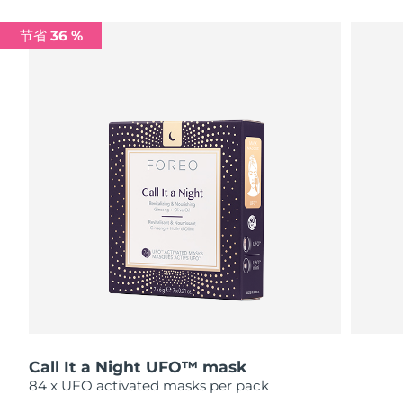
瑞典美肤护理
奥地利
预计送达日期
08/08/2026
节省 36 %
巴林
预计送达日期
09/08/2026
面部清洁
紧致提拉
比利时
预计送达日期
08/08/2026
LUNA™ 4 套装
BEAR™ 2 套装
百慕大
预计送达日期
14/08/2026
Anti-aging massage
Microcurrent toning
波斯尼亚和黑塞哥维那
预计送达日期
11/08/2026
补水保湿
口腔护理
LUNA™ 4 Plus
BEAR™ 2 go
文莱
预计送达日期
13/08/2026
UFO™ 3 套装
issa™ 4
Massage, LED heating
Microcurrent toning on-the-go
FAQ™ 抗老护理
Deep facial hydration
Hybrid silicone sonic toothbrush
保加利亚
预计送达日期
08/08/2026
NEW
LUNA™ 4 Men
BEAR™ 2 eyes & lips
加拿大
预计送达日期
12/08/2026
UFO™ 3 LED
issa™ 4 plus
For men, anti-aging massage
Microcurrent line smoothing device
Near-infrared and red light therapy
Smart hybrid silicone sonic toothbrush
Call It a Night UFO™ mask
智利
预计送达日期
12/08/2026
device
抗老
LED治疗
84 x UFO activated masks per pack