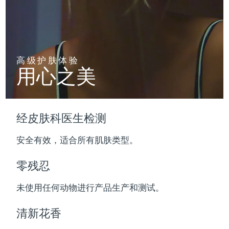
波兰
预计送达日期
09/08/2026
葡萄牙
预计送达日期
08/08/2026
高级护肤体验
用心之美
波多黎各
预计送达日期
10/08/2026
卡塔尔
预计送达日期
09/08/2026
经皮肤科医生检测
留尼汪
预计送达日期
13/08/2026
安全有效，适合所有肌肤类型。
罗马尼亚
预计送达日期
08/08/2026
零残忍
俄罗斯
预计送达日期
16/08/2026
未使用任何动物进行产品生产和测试。
沙特阿拉伯
预计送达日期
09/08/2026
清新花香
新加坡
预计送达日期
10/08/2026