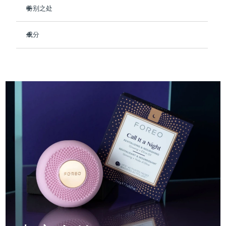
Professional IPL hair removal device
Microcurrent body toning
All hair treatments
All FAQ™ skincare
特别之处
德国
预计送达日期
08/08/2026
在睡眠时深层滋养肌肤，使其柔软光滑。
FAQ™产品
FAQ™产品
痘肌护理
眼部护理
成分
直布罗陀
PEACH™ 2
LUNA™ 4 body
预计送达日期
12/08/2026
使疲惫的皮肤恢复活力，最大限度地减少细纹的出现。
FAQ™ products
All anti-aging treatments
All LED treatments
ESPADA™ 2 plus
BEAR™ 2 eyes & lips
舒缓干燥并镇静炎症。
IPL hair removal
Massaging body brush
Aqua/Water/Eau, Methylpropanediol, Glycerin, 1,2-
All toning treatments
Hexanediol, Panthenol, Hydroxyacetophenone, Betaine,
希腊
预计送达日期
08/08/2026
Recurring acne LED therapy
Microcurrent line smoothing device
促进胶原蛋白生产，让您每天早晨醒来时肤色更加紧致。
Carbomer, Arginine, Hydroxyethyl Acrylate/Sodium
90%的天然成分，纯素、零残忍，适合所有肤质。
Acryloyldimethyl Taurate Copolymer, Butylene Glycol, Olea
中国香港特别行政区
预计送达日期
09/08/2026
Europaea (Olive) Fruit Oil, Hydroxyethylcellulose,
PEACH™ 2 go
SUPERCHARGED™ serum
护发
毛孔护理
Dipropylene Glycol, Parfum/Fragrance, Sorbitan
ESPADA™ 2
IRIS™ 2
Travel-friendly IPL hair removal
Firming body serum
Isostearate, Polysorbate 60, Crataegus Oxyacantha Fruit
匈牙利
LUNA™ 4 hair
预计送达日期
08/08/2026
KIWI™ derma
Extract, Gelidium Cartilagineum Extract, Panax Ginseng
Acne treatment device
Rejuvenating eye massager
NEW
Root Extract
2-in-1 LED scalp massager
Diamond microdermabrasion .
冰岛
预计送达日期
09/08/2026
PEACH™ Cooling Prep Gel
ESPADA™ Blemish Solution
眼部护肤
牙齿美白
Cooling IPL hair removal gel
印度尼西亚
预计送达日期
06/08/2026
FLIP™ play advanced
KIWI™
Concentrated acne gel
Advanced eye care treatment
issa™ Teeth Whitening Set
LED light hairbrush
Blackhead remover
爱尔兰
预计送达日期
08/08/2026
更多的
Dual LED + sonic device & 18% PAP gel
ESPADA™ 设备
眼部护理设备
马恩岛
预计送达日期
10/08/2026
LUNA™ Dual-Peptide Scalp
KIWI™ 皮肤护理
All acne treatment devices
All revitalizing eye massagers
Serum
issa™ Teeth Whitening Gel