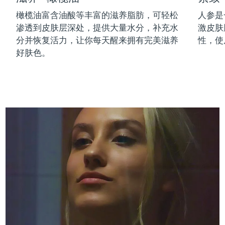
中国澳门特别行政区
预计送达日期
10/08/2026
橄榄油富含油酸等丰富的滋养脂肪，可轻松
人参是
渗透到皮肤层深处，提供大量水分，补充水
激皮肤
马来西亚
预计送达日期
11/08/2026
分并恢复活力，让你每天醒来拥有完美滋养
性，使
好肤色。
马耳他
预计送达日期
08/08/2026
墨西哥
预计送达日期
12/08/2026
摩纳哥
预计送达日期
09/08/2026
荷兰
预计送达日期
08/08/2026
新西兰
预计送达日期
08/08/2026
挪威
预计送达日期
08/08/2026
阿曼
预计送达日期
11/08/2026
菲律宾
预计送达日期
11/08/2026