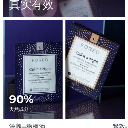
Advanced pore care essentials
真实有效
以色列
预计送达日期
12/08/2026
For healthy hair
18% PAP
护肤品
男士
意大利
预计送达日期
08/08/2026
日本
预计送达日期
11/08/2026
泽西岛
预计送达日期
13/08/2026
全部购买
哈萨克斯坦
预计送达日期
10/08/2026
FOREO APP
科威特
预计送达日期
08/08/2026
关于我们
拉脱维亚
预计送达日期
08/08/2026
黎巴嫩
90%
预计送达日期
09/08/2026
立陶宛
预计送达日期
08/08/2026
天然成分
卢森堡
预计送达日期
08/08/2026
滋养--橄榄油
紧致-