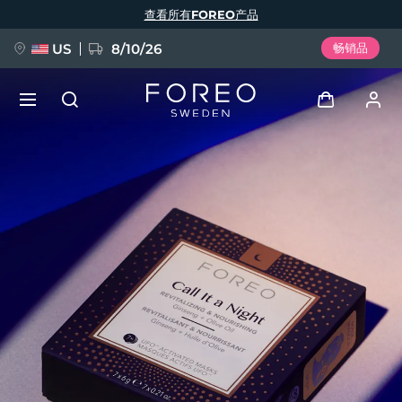
跳
查看所有FOREO产品
转
到
主
要
US
8/10/26
畅销品
内
容
新品
登录
语言
BREAKING NEWS
用户信息
English
Deutsch
Español
我的设备
FAQ™ Pure Beauty-Tech Elixir
Français
Italiano
Português
我的订单
Polski
Svenska
Русский
Türkçe
简体中文
繁體中文
我的地址
issa™ Teeth Whitening Set
我的订阅