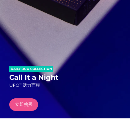
发货国家
美国
预计送达日期
09/08/2026
FAQ™ Dual LED Panel
英国
预计送达日期
08/08/2026
热门产品
西班牙
预计送达日期
08/08/2026
澳大利亚
预计送达日期
11/08/2026
DAILY DUO COLLECTION
法国
预计送达日期
08/08/2026
Call It a Night
特别优惠
畅销产品
UFO
活力面膜
TM
德国
预计送达日期
08/08/2026
加拿大
预计送达日期
12/08/2026
立即购买
红光疗法
澳大利亚
预计送达日期
11/08/2026