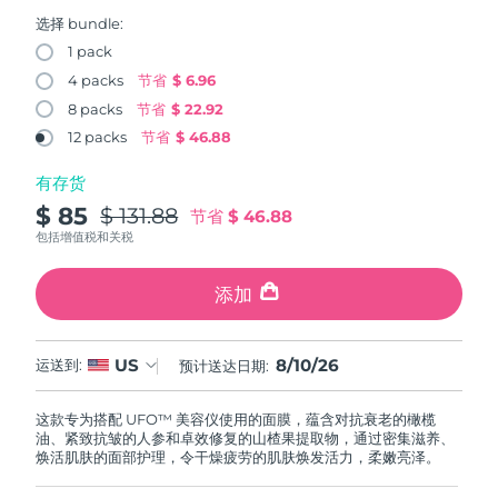
FAQ™ 101
FAQ™ 201
中国
LUNA™ 4 mini
面部提拉护理
预计送达日期
08/08/2026
NEW
选择 bundle:
issa™ 4 smile
UFO™ 3 mini
Clinical anti-aging
LED mask
For young skin, T-zone
Premium anti-aging skincare
1 pack
哥伦比亚
预计送达日期
12/08/2026
Hybrid silicone sonic toothbrush
Red light therapy device for young skin
4 packs
节省
$ 6.96
生发
肌肤年轻化
8 packs
节省
$ 22.92
克罗地亚
预计送达日期
08/08/2026
FAQ™ 102
FAQ™ 202
LUNA™ 4 go
BEAR™ 设备
FAQ™ 301
FAQ™ 501
12 packs
节省
$ 46.88
issa™ 4 baby
UFO™ 3 go
Advanced clinical anti-aging
LED mask
For travel or gym bag
All premium facelift devices
NEW
塞浦路斯
预计送达日期
09/08/2026
LED hair strengthening scalp massager
Full-Spectrum Red Light Therapy
For ages 0-3
Portable red light therapy
有存货
$ 85
$ 131.88
捷克
节省
$ 46.88
预计送达日期
08/08/2026
FAQ™ 103
FAQ™ 211
LUNA™ 护肤
保健品
包括增值税和关税
FAQ™ Scalp Serum
FAQ™ 502
issa™ Teeth Whitening Set
面膜
Luxurious clinical anti-aging set
Anti-aging neck & décolleté LED mask
Premium cleansers & balm
丹麦
预计送达日期
08/08/2026
Scalp recovery probiotic serum
Full-Spectrum Red Light Therapy
Dual LED + sonic device & 18% PAP gel
Rejuvenation & hydration
添加
专业治疗
爱沙尼亚
预计送达日期
08/08/2026
FAQ™ P1 Primer
FAQ™ 221
LUNA™ 设备
FAQ™护肤品
8/10/26
US
ISSA™ 设备
运送到:
预计送达日期:
UFO™ 设备
Manuka honey primer
Anti-aging LED hand mask
芬兰
FAQ™ Red Light Serum
预计送达日期
08/08/2026
All facial cleansing devices
All FAQ™ skincare
All silicone sonic toothbrushes
All deep facial hydration devices
这款专为搭配 UFO™ 美容仪使用的面膜，蕴含对抗衰老的橄榄
法国
预计送达日期
08/08/2026
脱毛
身体护理
油、紧致抗皱的人参和卓效修复的山楂果提取物，通过密集滋养、
FAQ™护肤品
FAQ™护肤品
焕活肌肤的面部护理，令干燥疲劳的肌肤焕发活力，柔嫩亮泽。
PEACH™ 2 Pro Max
BEAR™ 2 body
FAQ™产品
FAQ™ skincare
法属波利尼西亚
预计送达日期
12/08/2026
All FAQ™ skincare
All FAQ™ skincare