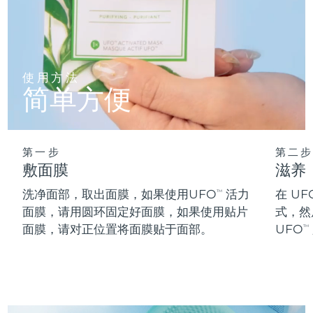
阿拉伯联合酋长国
预计送达日期
09/08/2026
英国
预计送达日期
08/08/2026
使用方法
简单方便
美国
预计送达日期
09/08/2026
乌兹别克斯坦
预计送达日期
13/08/2026
第一步
第二步
越南
预计送达日期
14/08/2026
敷面膜
滋养
洗净面部，取出面膜，如果使用UFO
活力
在 UF
TM
面膜，请用圆环固定好面膜，如果使用贴片
式，然
面膜，请对正位置将面膜贴于面部。
UFO
TM