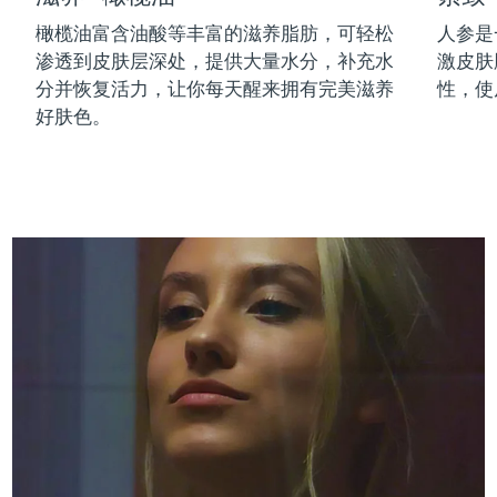
中国澳门特别行政区
预计送达日期
13/8/26
橄榄油富含油酸等丰富的滋养脂肪，可轻松
人参是
渗透到皮肤层深处，提供大量水分，补充水
激皮肤
马来西亚
预计送达日期
14/8/26
分并恢复活力，让你每天醒来拥有完美滋养
性，使
好肤色。
马耳他
预计送达日期
11/8/26
墨西哥
预计送达日期
15/8/26
摩纳哥
预计送达日期
12/8/26
荷兰
预计送达日期
11/8/26
新西兰
预计送达日期
11/8/26
挪威
预计送达日期
11/8/26
阿曼
预计送达日期
14/8/26
菲律宾
预计送达日期
14/8/26