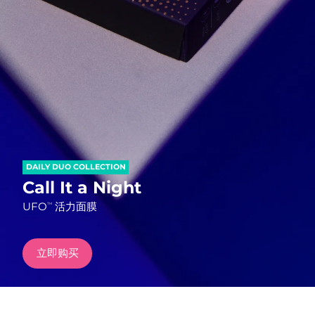
发货国家
美国
预计送达日期
12/8/26
FAQ™ Dual LED Panel
英国
预计送达日期
11/8/26
热门产品
西班牙
预计送达日期
11/8/26
澳大利亚
预计送达日期
14/8/26
DAILY DUO COLLECTION
法国
预计送达日期
11/8/26
Call It a Night
特别优惠
畅销产品
UFO
活力面膜
TM
德国
预计送达日期
11/8/26
加拿大
预计送达日期
15/8/26
立即购买
红光疗法
澳大利亚
预计送达日期
14/8/26