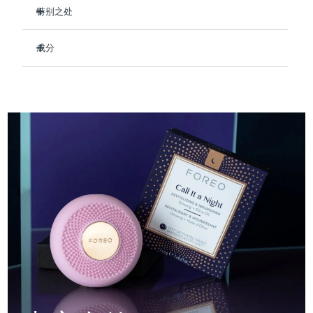
Professional IPL hair removal device
Microcurrent body toning
All hair treatments
All FAQ™ skincare
特别之处
德国
预计送达日期
11/8/26
在睡眠时深层滋养肌肤，使其柔软光滑。
FAQ™产品
FAQ™产品
痘肌护理
眼部护理
成分
直布罗陀
PEACH™ 2
LUNA™ 4 body
预计送达日期
15/8/26
使疲惫的皮肤恢复活力，最大限度地减少细纹的出现。
FAQ™ products
All anti-aging treatments
All LED treatments
ESPADA™ 2 plus
BEAR™ 2 eyes & lips
舒缓干燥并镇静炎症。
IPL hair removal
Massaging body brush
Aqua/Water/Eau, Methylpropanediol, Glycerin, 1,2-
All toning treatments
Hexanediol, Panthenol, Hydroxyacetophenone, Betaine,
希腊
预计送达日期
11/8/26
Recurring acne LED therapy
Microcurrent line smoothing device
促进胶原蛋白生产，让您每天早晨醒来时肤色更加紧致。
Carbomer, Arginine, Hydroxyethyl Acrylate/Sodium
90%的天然成分，纯素、零残忍，适合所有肤质。
Acryloyldimethyl Taurate Copolymer, Butylene Glycol, Olea
中国香港特别行政区
预计送达日期
12/8/26
Europaea (Olive) Fruit Oil, Hydroxyethylcellulose,
PEACH™ 2 go
SUPERCHARGED™ serum
护发
毛孔护理
Dipropylene Glycol, Parfum/Fragrance, Sorbitan
ESPADA™ 2
IRIS™ 2
Travel-friendly IPL hair removal
Firming body serum
Isostearate, Polysorbate 60, Crataegus Oxyacantha Fruit
匈牙利
LUNA™ 4 hair
预计送达日期
11/8/26
KIWI™ derma
Extract, Gelidium Cartilagineum Extract, Panax Ginseng
Acne treatment device
Rejuvenating eye massager
NEW
Root Extract
2-in-1 LED scalp massager
Diamond microdermabrasion .
冰岛
预计送达日期
12/8/26
PEACH™ Cooling Prep Gel
ESPADA™ Blemish Solution
眼部护肤
牙齿美白
Cooling IPL hair removal gel
印度尼西亚
预计送达日期
9/8/26
FLIP™ play advanced
KIWI™
Concentrated acne gel
Advanced eye care treatment
issa™ Teeth Whitening Set
LED light hairbrush
Blackhead remover
爱尔兰
预计送达日期
11/8/26
更多的
Dual LED + sonic device & 18% PAP gel
ESPADA™ 设备
眼部护理设备
马恩岛
预计送达日期
13/8/26
LUNA™ Dual-Peptide Scalp
KIWI™ 皮肤护理
All acne treatment devices
All revitalizing eye massagers
Serum
issa™ Teeth Whitening Gel