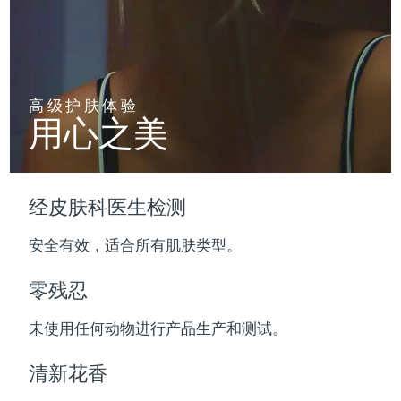
波兰
预计送达日期
12/8/26
葡萄牙
预计送达日期
11/8/26
高级护肤体验
用心之美
波多黎各
预计送达日期
13/8/26
卡塔尔
预计送达日期
12/8/26
经皮肤科医生检测
留尼汪
预计送达日期
16/8/26
安全有效，适合所有肌肤类型。
罗马尼亚
预计送达日期
11/8/26
零残忍
俄罗斯
预计送达日期
19/8/26
未使用任何动物进行产品生产和测试。
沙特阿拉伯
预计送达日期
12/8/26
清新花香
新加坡
预计送达日期
13/8/26