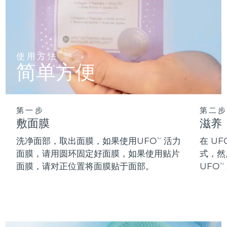
阿拉伯联合酋长国
预计送达日期
12/8/26
英国
预计送达日期
11/8/26
使用方法
简单方便
美国
预计送达日期
12/8/26
乌兹别克斯坦
预计送达日期
16/8/26
第一步
第二步
越南
预计送达日期
17/8/26
敷面膜
滋养
洗净面部，取出面膜，如果使用UFO
活力
在 UF
TM
面膜，请用圆环固定好面膜，如果使用贴片
式，然
面膜，请对正位置将面膜贴于面部。
UFO
TM