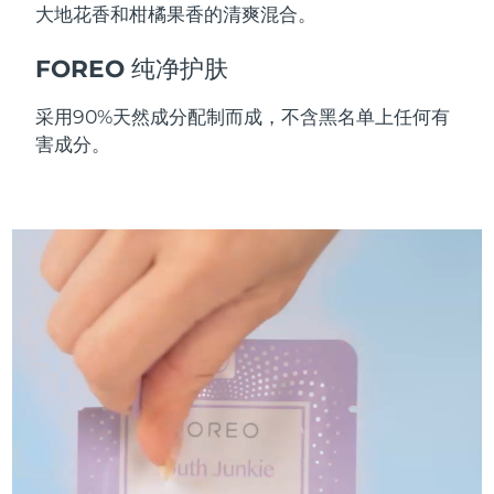
大地花香和柑橘果香的清爽混合。
斯洛伐克
预计送达日期
11/8/26
FOREO 纯净护肤
斯洛文尼亚
预计送达日期
11/8/26
采用90%天然成分配制而成，不含黑名单上任何有
南非
预计送达日期
19/8/26
害成分。
韩国
预计送达日期
13/8/26
西班牙
预计送达日期
11/8/26
瑞典
预计送达日期
11/8/26
瑞士
预计送达日期
11/8/26
台湾
预计送达日期
16/8/26
泰国
预计送达日期
15/8/26
土耳其
预计送达日期
12/8/26