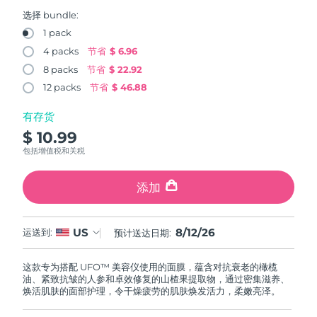
FAQ™ 101
FAQ™ 201
中国
LUNA™ 4 mini
面部提拉护理
预计送达日期
11/8/26
NEW
选择 bundle:
issa™ 4 smile
UFO™ 3 mini
Clinical anti-aging
LED mask
For young skin, T-zone
Premium anti-aging skincare
1 pack
哥伦比亚
预计送达日期
15/8/26
Hybrid silicone sonic toothbrush
Red light therapy device for young skin
4 packs
节省
$ 6.96
生发
肌肤年轻化
8 packs
节省
$ 22.92
克罗地亚
预计送达日期
11/8/26
FAQ™ 102
FAQ™ 202
LUNA™ 4 go
BEAR™ 设备
FAQ™ 301
FAQ™ 501
12 packs
节省
$ 46.88
issa™ 4 baby
UFO™ 3 go
Advanced clinical anti-aging
LED mask
For travel or gym bag
All premium facelift devices
NEW
塞浦路斯
预计送达日期
12/8/26
LED hair strengthening scalp massager
Full-Spectrum Red Light Therapy
For ages 0-3
Portable red light therapy
有存货
$ 10.99
捷克
预计送达日期
11/8/26
FAQ™ 103
FAQ™ 211
LUNA™ 护肤
保健品
包括增值税和关税
FAQ™ Scalp Serum
FAQ™ 502
issa™ Teeth Whitening Set
面膜
Luxurious clinical anti-aging set
Anti-aging neck & décolleté LED mask
Premium cleansers & balm
丹麦
预计送达日期
11/8/26
Scalp recovery probiotic serum
Full-Spectrum Red Light Therapy
Dual LED + sonic device & 18% PAP gel
Rejuvenation & hydration
添加
专业治疗
爱沙尼亚
预计送达日期
11/8/26
FAQ™ P1 Primer
FAQ™ 221
LUNA™ 设备
FAQ™护肤品
8/12/26
US
ISSA™ 设备
运送到:
预计送达日期:
UFO™ 设备
Manuka honey primer
Anti-aging LED hand mask
芬兰
FAQ™ Red Light Serum
预计送达日期
11/8/26
All facial cleansing devices
All FAQ™ skincare
All silicone sonic toothbrushes
All deep facial hydration devices
这款专为搭配 UFO™ 美容仪使用的面膜，蕴含对抗衰老的橄榄
法国
预计送达日期
11/8/26
脱毛
身体护理
油、紧致抗皱的人参和卓效修复的山楂果提取物，通过密集滋养、
FAQ™护肤品
FAQ™护肤品
焕活肌肤的面部护理，令干燥疲劳的肌肤焕发活力，柔嫩亮泽。
PEACH™ 2 Pro Max
BEAR™ 2 body
FAQ™产品
FAQ™ skincare
法属波利尼西亚
预计送达日期
15/8/26
All FAQ™ skincare
All FAQ™ skincare