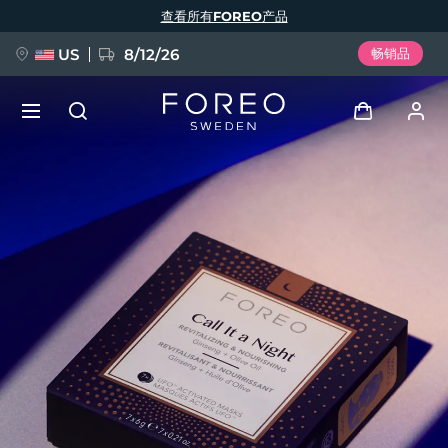
跳
查看所有FOREO产品
转
到
主
要
US
8/12/26
畅销品
内
容
新品
登录
语言
BREAKING NEWS
用户信息
English
Deutsch
Español
我的设备
FAQ™ Pure Beauty-Tech Elixir
Français
Italiano
Português
我的订单
Polski
Svenska
Русский
Türkçe
简体中文
繁體中文
我的地址
issa™ Teeth Whitening Set
我的订阅