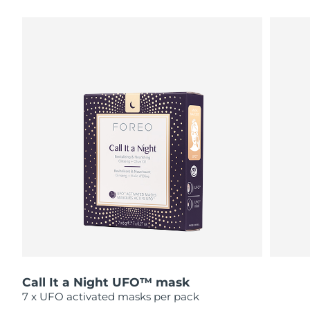
瑞典美肤护理
奥地利
预计送达日期
11/8/26
巴林
预计送达日期
12/8/26
面部清洁
紧致提拉
比利时
预计送达日期
11/8/26
LUNA™ 4 套装
BEAR™ 2 套装
百慕大
预计送达日期
17/8/26
Anti-aging massage
Microcurrent toning
波斯尼亚和黑塞哥维那
预计送达日期
14/8/26
补水保湿
口腔护理
LUNA™ 4 Plus
BEAR™ 2 go
文莱
预计送达日期
16/8/26
UFO™ 3 套装
issa™ 4
Massage, LED heating
Microcurrent toning on-the-go
FAQ™ 抗老护理
Deep facial hydration
Hybrid silicone sonic toothbrush
保加利亚
预计送达日期
11/8/26
NEW
LUNA™ 4 Men
BEAR™ 2 eyes & lips
加拿大
预计送达日期
15/8/26
UFO™ 3 LED
issa™ 4 plus
For men, anti-aging massage
Microcurrent line smoothing device
Near-infrared and red light therapy
Smart hybrid silicone sonic toothbrush
Call It a Night UFO™ mask
智利
预计送达日期
15/8/26
device
抗老
LED治疗
7 x UFO activated masks per pack