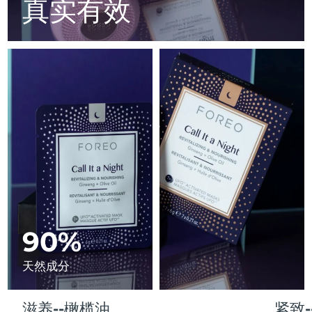
Advanced pore care essentials
真实有效
以色列
预计送达日期
15/8/26
For healthy hair
18% PAP
护肤品
男士
意大利
预计送达日期
11/8/26
日本
预计送达日期
14/8/26
泽西岛
预计送达日期
16/8/26
全部购买
哈萨克斯坦
预计送达日期
13/8/26
FOREO APP
科威特
预计送达日期
11/8/26
关于我们
拉脱维亚
预计送达日期
11/8/26
黎巴嫩
90%
预计送达日期
12/8/26
立陶宛
预计送达日期
11/8/26
天然成分
卢森堡
预计送达日期
11/8/26
滋养--橄榄油
紧致-