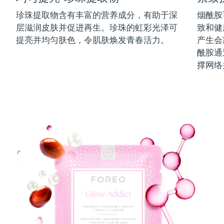
中国澳门特别行政区
预计送达日期
14/8/26
珍珠提取物含有丰富的营养成分，有助于深
烟酰胺
层滋润皮肤并促进再生。珍珠的虹彩光泽可
致和健
马来西亚
预计送达日期
15/8/26
提亮并均匀肤色，令肌肤焕发青春活力。
产生会
酰胺通
马耳他
预计送达日期
12/8/26
撑网络
墨西哥
预计送达日期
16/8/26
摩纳哥
预计送达日期
13/8/26
荷兰
预计送达日期
12/8/26
新西兰
预计送达日期
12/8/26
挪威
预计送达日期
12/8/26
阿曼
预计送达日期
15/8/26
菲律宾
预计送达日期
15/8/26