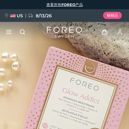
跳
查看所有FOREO产品
转
到
主
要
US
8/13/26
畅销品
内
容
新品
登录
语言
BREAKING NEWS
用户信息
English
Deutsch
Español
我的设备
FAQ™ Pure Beauty-Tech Elixir
Français
Italiano
Português
我的订单
Polski
Svenska
Русский
Türkçe
简体中文
繁體中文
我的地址
issa™ Teeth Whitening Set
我的订阅