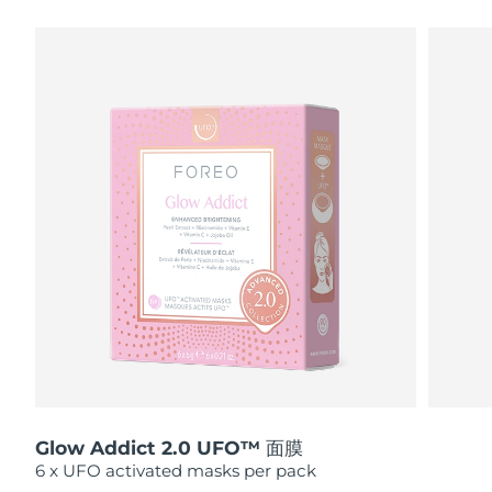
瑞典美肤护理
奥地利
预计送达日期
12/8/26
巴林
预计送达日期
13/8/26
面部清洁
紧致提拉
比利时
预计送达日期
12/8/26
LUNA™ 4 套装
BEAR™ 2 套装
百慕大
预计送达日期
18/8/26
Anti-aging massage
Microcurrent toning
波斯尼亚和黑塞哥维那
预计送达日期
15/8/26
补水保湿
口腔护理
LUNA™ 4 Plus
BEAR™ 2 go
文莱
预计送达日期
17/8/26
UFO™ 3 套装
issa™ 4
Massage, LED heating
Microcurrent toning on-the-go
FAQ™ 抗老护理
Deep facial hydration
Hybrid silicone sonic toothbrush
保加利亚
预计送达日期
12/8/26
NEW
LUNA™ 4 Men
BEAR™ 2 eyes & lips
加拿大
预计送达日期
16/8/26
UFO™ 3 LED
issa™ 4 plus
For men, anti-aging massage
Microcurrent line smoothing device
Near-infrared and red light therapy
Smart hybrid silicone sonic toothbrush
Glow Addict 2.0 UFO™ 面膜
智利
预计送达日期
16/8/26
device
抗老
LED治疗
6 x UFO activated masks per pack