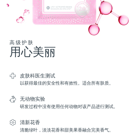
波兰
预计送达日期
13/8/26
葡萄牙
预计送达日期
12/8/26
波多黎各
高级护肤
预计送达日期
14/8/26
用心美丽
卡塔尔
预计送达日期
13/8/26
留尼汪
预计送达日期
17/8/26
皮肤科医生测试
以获得最佳的安全性和有效性。适合所有肤质。
罗马尼亚
预计送达日期
12/8/26
俄罗斯
预计送达日期
20/8/26
无动物实验
研发过程中没有使用任何动物对该产品进行测试。
沙特阿拉伯
预计送达日期
13/8/26
清新花香
新加坡
预计送达日期
14/8/26
清脆绿叶，淡淡花香和甜美果香融合完美香气。