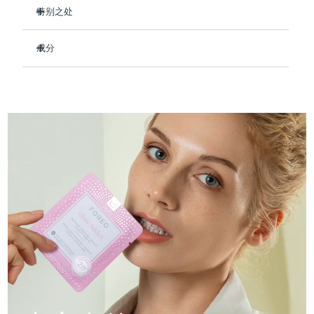
Professional IPL hair removal device
Microcurrent body toning
All hair treatments
All FAQ™ skincare
特别之处
德国
预计送达日期
12/8/26
明显提亮并均匀肤色。
FAQ™产品
FAQ™产品
痘肌护理
眼部护理
成分
直布罗陀
PEACH™ 2
LUNA™ 4 body
预计送达日期
16/8/26
促进角蛋白生成，打造紧致、健康的肌肤。
FAQ™ products
All anti-aging treatments
All LED treatments
ESPADA™ 2 plus
BEAR™ 2 eyes & lips
深层滋养肌肤，保护肌肤免受自由基损伤。
IPL hair removal
Massaging body brush
Aqua/Water/Eau, Glycerin, Butylene Glycol, Dipropylene
All toning treatments
Glycol, Caprylic/Capric Triglyceride, Pearl Extract,
希腊
预计送达日期
12/8/26
Recurring acne LED therapy
Microcurrent line smoothing device
彻底滋润并提高整体光滑度。
Niacinamide, Tocopheryl Acetate, Tremella Fuciformis
91%天然成分，零残忍，适合所有肤质。
Sporocarp Extract, Simmondsia Chinensis (Jojoba) Seed
中国香港特别行政区
预计送达日期
13/8/26
Oil, Portulaca Oleracea Extract, Panthenol, Allantoin ,
PEACH™ 2 go
SUPERCHARGED™ serum
护发
毛孔护理
Dipotassium Glycyrrhizate, Xylitylglucoside, Anhydroxylitol,
ESPADA™ 2
IRIS™ 2
Travel-friendly IPL hair removal
Firming body serum
Xylitol, 3-O-Ethyl Ascorbic Acid, Glucose, Cetyl
匈牙利
LUNA™ 4 hair
预计送达日期
12/8/26
KIWI™ derma
Ethylhexanoate, Diglycerin, Decyl Cocoate,
Acne treatment device
Rejuvenating eye massager
NEW
Hydroxyacetophenone, Cetearyl Olivate, Sorbitan Olivate,
2-in-1 LED scalp massager
Diamond microdermabrasion .
Tromethamine, Caprylic/Capric Glycerides, Carbomer,
冰岛
预计送达日期
13/8/26
Acrylates/C10-30 Alkyl Acrylate Crosspolymer, Caprylyl
PEACH™ Cooling Prep Gel
Glycol, Ethylhexylglycerin, Xanthan Gum,
ESPADA™ Blemish Solution
眼部护肤
牙齿美白
Cooling IPL hair removal gel
Parfum/Fragrance, 1,2-Hexanediol
印度尼西亚
预计送达日期
10/8/26
FLIP™ play advanced
KIWI™
Concentrated acne gel
Advanced eye care treatment
issa™ Teeth Whitening Set
LED light hairbrush
Blackhead remover
爱尔兰
预计送达日期
12/8/26
更多的
Dual LED + sonic device & 18% PAP gel
ESPADA™ 设备
眼部护理设备
马恩岛
预计送达日期
14/8/26
LUNA™ Dual-Peptide Scalp
KIWI™ 皮肤护理
All acne treatment devices
All revitalizing eye massagers
Serum
issa™ Teeth Whitening Gel