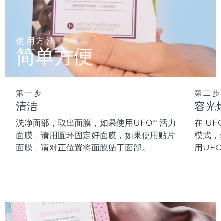
阿拉伯联合酋长国
预计送达日期
13/8/26
使用方法
英国
预计送达日期
12/8/26
简单方便
美国
预计送达日期
13/8/26
乌兹别克斯坦
预计送达日期
17/8/26
第一步
第二步
清洁
容光
越南
预计送达日期
18/8/26
洗净面部，取出面膜，如果使用UFO
活力
在 UF
TM
面膜，请用圆环固定好面膜，如果使用贴片
模式，
面膜，请对正位置将面膜贴于面部。
用UF