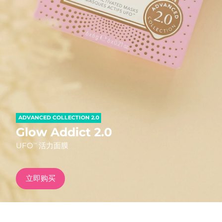
发货国家
美国
预计送达日期
13/8/26
FAQ™ Dual LED Panel
英国
预计送达日期
12/8/26
热门产品
西班牙
预计送达日期
12/8/26
澳大利亚
预计送达日期
15/8/26
ADVANCED COLLECTION 2.0
法国
预计送达日期
12/8/26
Glow Addict 2.0
特别优惠
畅销产品
UFO
活力面膜
TM
德国
预计送达日期
12/8/26
加拿大
预计送达日期
16/8/26
立即购买
红光疗法
澳大利亚
预计送达日期
15/8/26