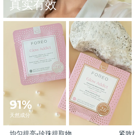
Advanced pore care essentials
真实有效
以色列
预计送达日期
16/8/26
For healthy hair
18% PAP
护肤品
男士
意大利
预计送达日期
12/8/26
日本
预计送达日期
15/8/26
泽西岛
预计送达日期
17/8/26
全部购买
哈萨克斯坦
预计送达日期
14/8/26
FOREO APP
科威特
预计送达日期
12/8/26
关于我们
拉脱维亚
预计送达日期
12/8/26
黎巴嫩
91%
预计送达日期
13/8/26
立陶宛
预计送达日期
12/8/26
天然成分
卢森堡
预计送达日期
12/8/26
均匀提亮-珍珠提取物
紧致