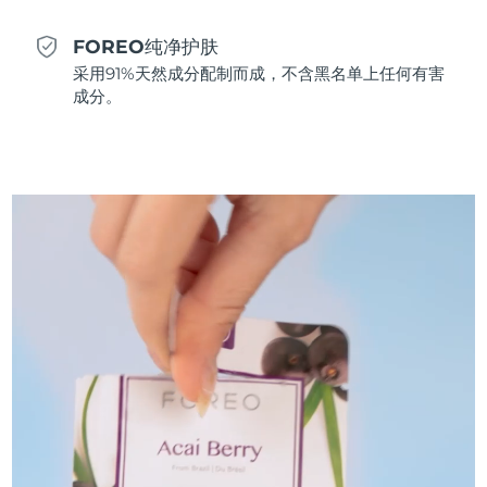
斯洛伐克
预计送达日期
12/8/26
FOREO纯净护肤
斯洛文尼亚
采用91%天然成分配制而成，不含黑名单上任何有害
预计送达日期
12/8/26
成分。
南非
预计送达日期
20/8/26
韩国
预计送达日期
14/8/26
西班牙
预计送达日期
12/8/26
瑞典
预计送达日期
12/8/26
瑞士
预计送达日期
12/8/26
台湾
预计送达日期
17/8/26
泰国
预计送达日期
16/8/26
土耳其
预计送达日期
13/8/26