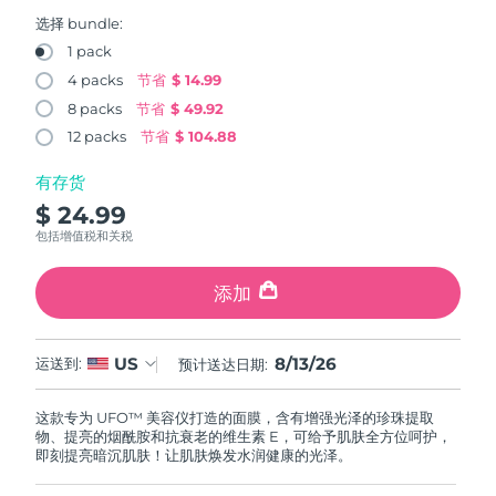
FAQ™ 101
FAQ™ 201
中国
LUNA™ 4 mini
面部提拉护理
预计送达日期
12/8/26
NEW
选择 bundle:
issa™ 4 smile
UFO™ 3 mini
Clinical anti-aging
LED mask
For young skin, T-zone
Premium anti-aging skincare
1 pack
哥伦比亚
预计送达日期
16/8/26
Hybrid silicone sonic toothbrush
Red light therapy device for young skin
4 packs
节省
$ 14.99
生发
肌肤年轻化
8 packs
节省
$ 49.92
克罗地亚
预计送达日期
12/8/26
FAQ™ 102
FAQ™ 202
LUNA™ 4 go
BEAR™ 设备
FAQ™ 301
FAQ™ 501
12 packs
节省
$ 104.88
issa™ 4 baby
UFO™ 3 go
Advanced clinical anti-aging
LED mask
For travel or gym bag
All premium facelift devices
NEW
塞浦路斯
预计送达日期
13/8/26
LED hair strengthening scalp massager
Full-Spectrum Red Light Therapy
For ages 0-3
Portable red light therapy
有存货
$ 24.99
捷克
预计送达日期
12/8/26
FAQ™ 103
FAQ™ 211
LUNA™ 护肤
保健品
包括增值税和关税
FAQ™ Scalp Serum
FAQ™ 502
issa™ Teeth Whitening Set
面膜
Luxurious clinical anti-aging set
Anti-aging neck & décolleté LED mask
Premium cleansers & balm
丹麦
预计送达日期
12/8/26
Scalp recovery probiotic serum
Full-Spectrum Red Light Therapy
Dual LED + sonic device & 18% PAP gel
Rejuvenation & hydration
添加
专业治疗
爱沙尼亚
预计送达日期
12/8/26
FAQ™ P1 Primer
FAQ™ 221
LUNA™ 设备
FAQ™护肤品
8/13/26
US
ISSA™ 设备
运送到:
预计送达日期:
UFO™ 设备
Manuka honey primer
Anti-aging LED hand mask
芬兰
FAQ™ Red Light Serum
预计送达日期
12/8/26
All facial cleansing devices
All FAQ™ skincare
All silicone sonic toothbrushes
All deep facial hydration devices
这款专为 UFO™ 美容仪打造的面膜，含有增强光泽的珍珠提取
法国
预计送达日期
12/8/26
脱毛
身体护理
物、提亮的烟酰胺和抗衰老的维生素 E，可给予肌肤全方位呵护，
FAQ™护肤品
FAQ™护肤品
即刻提亮暗沉肌肤！让肌肤焕发水润健康的光泽。
PEACH™ 2 Pro Max
BEAR™ 2 body
FAQ™产品
FAQ™ skincare
法属波利尼西亚
预计送达日期
16/8/26
All FAQ™ skincare
All FAQ™ skincare