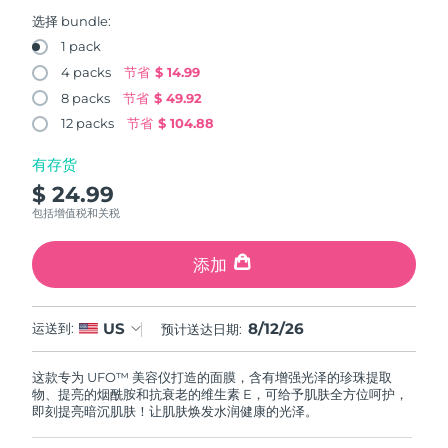
FAQ™ 101
FAQ™ 201
中国
LUNA™ 4 mini
面部提拉护理
预计送达日期
11/8/26
NEW
选择 bundle:
issa™ 4 smile
UFO™ 3 mini
Clinical anti-aging
LED mask
For young skin, T-zone
Premium anti-aging skincare
1 pack
哥伦比亚
预计送达日期
15/8/26
Hybrid silicone sonic toothbrush
Red light therapy device for young skin
4 packs
节省
$ 14.99
生发
肌肤年轻化
8 packs
节省
$ 49.92
克罗地亚
预计送达日期
11/8/26
FAQ™ 102
FAQ™ 202
LUNA™ 4 go
BEAR™ 设备
FAQ™ 301
FAQ™ 501
12 packs
节省
$ 104.88
issa™ 4 baby
UFO™ 3 go
Advanced clinical anti-aging
LED mask
For travel or gym bag
All premium facelift devices
NEW
塞浦路斯
预计送达日期
12/8/26
LED hair strengthening scalp massager
Full-Spectrum Red Light Therapy
For ages 0-3
Portable red light therapy
有存货
$ 24.99
捷克
预计送达日期
11/8/26
FAQ™ 103
FAQ™ 211
LUNA™ 护肤
保健品
包括增值税和关税
FAQ™ Scalp Serum
FAQ™ 502
issa™ Teeth Whitening Set
面膜
Luxurious clinical anti-aging set
Anti-aging neck & décolleté LED mask
Premium cleansers & balm
丹麦
预计送达日期
11/8/26
Scalp recovery probiotic serum
Full-Spectrum Red Light Therapy
Dual LED + sonic device & 18% PAP gel
Rejuvenation & hydration
添加
专业治疗
爱沙尼亚
预计送达日期
11/8/26
FAQ™ P1 Primer
FAQ™ 221
LUNA™ 设备
FAQ™护肤品
8/12/26
US
ISSA™ 设备
运送到:
预计送达日期:
UFO™ 设备
Manuka honey primer
Anti-aging LED hand mask
芬兰
FAQ™ Red Light Serum
预计送达日期
11/8/26
All facial cleansing devices
All FAQ™ skincare
All silicone sonic toothbrushes
All deep facial hydration devices
这款专为 UFO™ 美容仪打造的面膜，含有增强光泽的珍珠提取
法国
预计送达日期
11/8/26
脱毛
身体护理
物、提亮的烟酰胺和抗衰老的维生素 E，可给予肌肤全方位呵护，
FAQ™护肤品
FAQ™护肤品
即刻提亮暗沉肌肤！让肌肤焕发水润健康的光泽。
PEACH™ 2 Pro Max
BEAR™ 2 body
FAQ™产品
FAQ™ skincare
法属波利尼西亚
预计送达日期
15/8/26
All FAQ™ skincare
All FAQ™ skincare