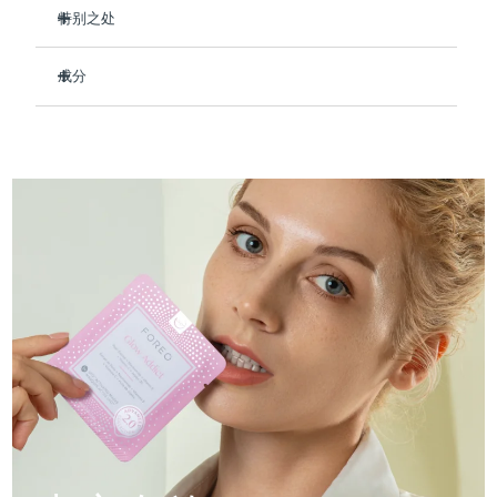
Professional IPL hair removal device
Microcurrent body toning
All hair treatments
All FAQ™ skincare
特别之处
德国
预计送达日期
11/8/26
明显提亮并均匀肤色。
FAQ™产品
FAQ™产品
痘肌护理
眼部护理
成分
直布罗陀
PEACH™ 2
LUNA™ 4 body
预计送达日期
15/8/26
促进角蛋白生成，打造紧致、健康的肌肤。
FAQ™ products
All anti-aging treatments
All LED treatments
ESPADA™ 2 plus
BEAR™ 2 eyes & lips
深层滋养肌肤，保护肌肤免受自由基损伤。
IPL hair removal
Massaging body brush
Aqua/Water/Eau, Glycerin, Butylene Glycol, Dipropylene
All toning treatments
Glycol, Caprylic/Capric Triglyceride, Pearl Extract,
希腊
预计送达日期
11/8/26
Recurring acne LED therapy
Microcurrent line smoothing device
彻底滋润并提高整体光滑度。
Niacinamide, Tocopheryl Acetate, Tremella Fuciformis
91%天然成分，零残忍，适合所有肤质。
Sporocarp Extract, Simmondsia Chinensis (Jojoba) Seed
中国香港特别行政区
预计送达日期
12/8/26
Oil, Portulaca Oleracea Extract, Panthenol, Allantoin ,
PEACH™ 2 go
SUPERCHARGED™ serum
护发
毛孔护理
Dipotassium Glycyrrhizate, Xylitylglucoside, Anhydroxylitol,
ESPADA™ 2
IRIS™ 2
Travel-friendly IPL hair removal
Firming body serum
Xylitol, 3-O-Ethyl Ascorbic Acid, Glucose, Cetyl
匈牙利
LUNA™ 4 hair
预计送达日期
11/8/26
KIWI™ derma
Ethylhexanoate, Diglycerin, Decyl Cocoate,
Acne treatment device
Rejuvenating eye massager
NEW
Hydroxyacetophenone, Cetearyl Olivate, Sorbitan Olivate,
2-in-1 LED scalp massager
Diamond microdermabrasion .
Tromethamine, Caprylic/Capric Glycerides, Carbomer,
冰岛
预计送达日期
12/8/26
Acrylates/C10-30 Alkyl Acrylate Crosspolymer, Caprylyl
PEACH™ Cooling Prep Gel
Glycol, Ethylhexylglycerin, Xanthan Gum,
ESPADA™ Blemish Solution
眼部护肤
牙齿美白
Cooling IPL hair removal gel
Parfum/Fragrance, 1,2-Hexanediol
印度尼西亚
预计送达日期
9/8/26
FLIP™ play advanced
KIWI™
Concentrated acne gel
Advanced eye care treatment
issa™ Teeth Whitening Set
LED light hairbrush
Blackhead remover
爱尔兰
预计送达日期
11/8/26
更多的
Dual LED + sonic device & 18% PAP gel
ESPADA™ 设备
眼部护理设备
马恩岛
预计送达日期
13/8/26
LUNA™ Dual-Peptide Scalp
KIWI™ 皮肤护理
All acne treatment devices
All revitalizing eye massagers
Serum
issa™ Teeth Whitening Gel