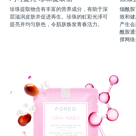
中国澳门特别行政区
预计送达日期
13/8/26
珍珠提取物含有丰富的营养成分，有助于深
烟酰胺
层滋润皮肤并促进再生。珍珠的虹彩光泽可
致和健
马来西亚
预计送达日期
14/8/26
提亮并均匀肤色，令肌肤焕发青春活力。
产生会
酰胺通
马耳他
预计送达日期
11/8/26
撑网络
墨西哥
预计送达日期
15/8/26
摩纳哥
预计送达日期
12/8/26
荷兰
预计送达日期
11/8/26
新西兰
预计送达日期
11/8/26
挪威
预计送达日期
11/8/26
阿曼
预计送达日期
14/8/26
菲律宾
预计送达日期
14/8/26