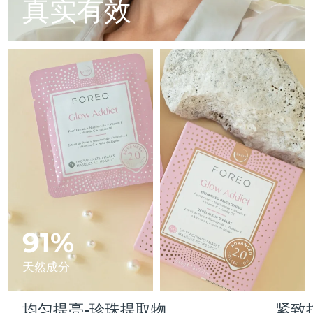
Advanced pore care essentials
真实有效
以色列
预计送达日期
15/8/26
For healthy hair
18% PAP
护肤品
男士
意大利
预计送达日期
11/8/26
日本
预计送达日期
14/8/26
泽西岛
预计送达日期
16/8/26
全部购买
哈萨克斯坦
预计送达日期
13/8/26
FOREO APP
科威特
预计送达日期
11/8/26
关于我们
拉脱维亚
预计送达日期
11/8/26
黎巴嫩
91%
预计送达日期
12/8/26
立陶宛
预计送达日期
11/8/26
天然成分
卢森堡
预计送达日期
11/8/26
均匀提亮-珍珠提取物
紧致