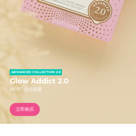
发货国家
美国
预计送达日期
12/8/26
FAQ™ Dual LED Panel
英国
预计送达日期
11/8/26
热门产品
西班牙
预计送达日期
11/8/26
澳大利亚
预计送达日期
14/8/26
ADVANCED COLLECTION 2.0
法国
预计送达日期
11/8/26
Glow Addict 2.0
特别优惠
畅销产品
UFO
活力面膜
TM
德国
预计送达日期
11/8/26
加拿大
预计送达日期
15/8/26
立即购买
红光疗法
澳大利亚
预计送达日期
14/8/26