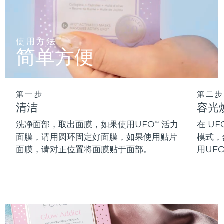
阿拉伯联合酋长国
预计送达日期
12/8/26
使用方法
英国
预计送达日期
11/8/26
简单方便
美国
预计送达日期
12/8/26
乌兹别克斯坦
预计送达日期
16/8/26
第一步
第二步
清洁
容光
越南
预计送达日期
17/8/26
洗净面部，取出面膜，如果使用UFO
活力
在 UF
TM
面膜，请用圆环固定好面膜，如果使用贴片
模式，
面膜，请对正位置将面膜贴于面部。
用UF