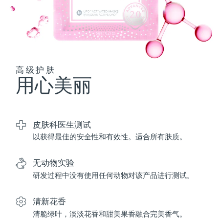
波兰
预计送达日期
12/8/26
葡萄牙
预计送达日期
11/8/26
波多黎各
高级护肤
预计送达日期
13/8/26
用心美丽
卡塔尔
预计送达日期
12/8/26
留尼汪
预计送达日期
16/8/26
皮肤科医生测试
以获得最佳的安全性和有效性。适合所有肤质。
罗马尼亚
预计送达日期
11/8/26
俄罗斯
预计送达日期
19/8/26
无动物实验
研发过程中没有使用任何动物对该产品进行测试。
沙特阿拉伯
预计送达日期
12/8/26
清新花香
新加坡
预计送达日期
13/8/26
清脆绿叶，淡淡花香和甜美果香融合完美香气。