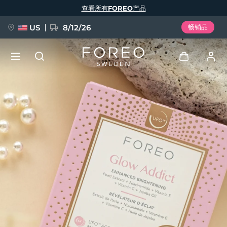
跳
查看所有FOREO产品
转
到
主
要
US
8/12/26
畅销品
内
容
新品
登录
语言
BREAKING NEWS
用户信息
English
Deutsch
Español
我的设备
FAQ™ Pure Beauty-Tech Elixir
Français
Italiano
Português
我的订单
Polski
Svenska
Русский
Türkçe
简体中文
繁體中文
我的地址
issa™ Teeth Whitening Set
我的订阅