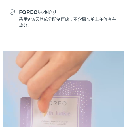
斯洛伐克
预计送达日期
11/8/26
FOREO纯净护肤
斯洛文尼亚
采用91%天然成分配制而成，不含黑名单上任何有害
预计送达日期
11/8/26
成分。
南非
预计送达日期
19/8/26
韩国
预计送达日期
13/8/26
西班牙
预计送达日期
11/8/26
瑞典
预计送达日期
11/8/26
瑞士
预计送达日期
11/8/26
台湾
预计送达日期
16/8/26
泰国
预计送达日期
15/8/26
土耳其
预计送达日期
12/8/26