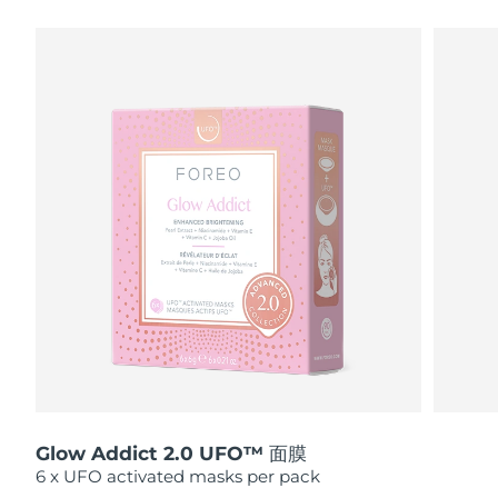
瑞典美肤护理
奥地利
预计送达日期
11/8/26
巴林
预计送达日期
12/8/26
面部清洁
紧致提拉
比利时
预计送达日期
11/8/26
LUNA™ 4 套装
BEAR™ 2 套装
百慕大
预计送达日期
17/8/26
Anti-aging massage
Microcurrent toning
波斯尼亚和黑塞哥维那
预计送达日期
14/8/26
补水保湿
口腔护理
LUNA™ 4 Plus
BEAR™ 2 go
文莱
预计送达日期
16/8/26
UFO™ 3 套装
issa™ 4
Massage, LED heating
Microcurrent toning on-the-go
FAQ™ 抗老护理
Deep facial hydration
Hybrid silicone sonic toothbrush
保加利亚
预计送达日期
11/8/26
NEW
LUNA™ 4 Men
BEAR™ 2 eyes & lips
加拿大
预计送达日期
15/8/26
UFO™ 3 LED
issa™ 4 plus
For men, anti-aging massage
Microcurrent line smoothing device
Near-infrared and red light therapy
Smart hybrid silicone sonic toothbrush
Glow Addict 2.0 UFO™ 面膜
智利
预计送达日期
15/8/26
device
抗老
LED治疗
6 x UFO activated masks per pack