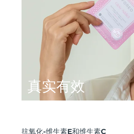
脱毛
FAQ™护肤品
身体护理
FAQ™护肤品
FAQ™产品
FAQ™ skincare
All FAQ™ skincare
All FAQ™ skincare
PEACH™ 2 Pro Max
BEAR™ 2 body
All hair treatments
All FAQ™ skincare
Professional IPL hair removal device
Microcurrent body toning
FAQ™产品
FAQ™产品
痘肌护理
FAQ™ products
眼部护理
All anti-aging treatments
All LED treatments
PEACH™ 2
LUNA™ 4 body
All toning treatments
ESPADA™ 2 plus
BEAR™ 2 eyes & lips
IPL hair removal
Massaging body brush
Recurring acne LED therapy
Microcurrent line smoothing device
PEACH™ 2 go
SUPERCHARGED™ serum
护发
毛孔护理
ESPADA™ 2
IRIS™ 2
Travel-friendly IPL hair removal
Firming body serum
LUNA™ 4 hair
KIWI™ derma
真实有效
Acne treatment device
Rejuvenating eye massager
NEW
2-in-1 LED scalp massager
Diamond microdermabrasion .
PEACH™ Cooling Prep Gel
ESPADA™ Blemish Solution
眼部护肤
牙齿美白
Cooling IPL hair removal gel
FLIP™ play advanced
KIWI™
Concentrated acne gel
Advanced eye care treatment
issa™ Teeth Whitening Set
LED light hairbrush
Blackhead remover
Dual LED + sonic device & 18% PAP gel
更多的
ESPADA™ 设备
眼部护理设备
抗氧化-维生素E和维生素C
LUNA™ Dual-Peptide Scalp