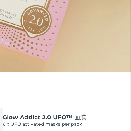
Glow Addict 2.0 UFO™ 面膜
6 x UFO activated masks per pack