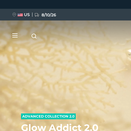
跳
转
到
主
US
8/10/26
要
内
容
新品
BREAKING NEWS
FAQ™ Pure Beauty-Tech Elixir
ADVANCED COLLECTION 2.0
Glow Addict 2.0