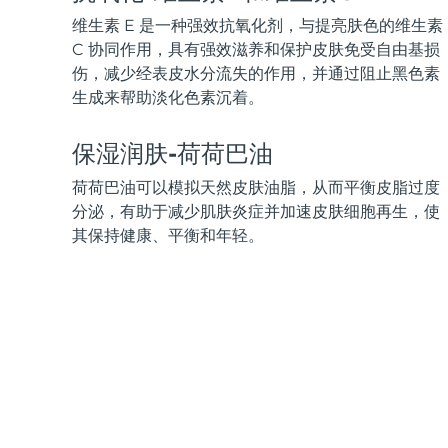
KIWI™ 皮肤护理
All acne treatment devices
All revitalizing eye massagers
Serum
issa™ Teeth Whitening Gel
维生素 E 是一种强效抗氧化剂，与提亮肤色的维生素
Advanced pore care essentials
For healthy hair
18% PAP
C 协同作用，具有强效滋养和保护皮肤免受自由基损
伤，减少经表皮水分流失的作用，并通过阻止黑色素
护肤品
男士
生成来帮助淡化色素沉着。
保湿润肤-荷荷巴油
全部购买
荷荷巴油可以模拟天然皮肤油脂，从而平衡皮脂过度
分泌，有助于减少肌肤炎症并加速皮肤细胞再生，使
其保持健康、平衡和年轻。
FOREO APP
关于我们