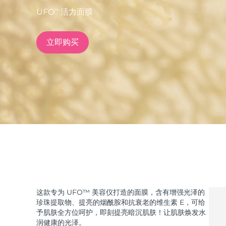
UFO
活力面膜
TM
issa™ Teeth Whitening Set
立即购买
FAQ™ Dual LED Panel
热门产品
特别优惠
畅销产品
这款专为 UFO™ 美容仪打造的面膜，含有增强光泽的
珍珠提取物、提亮的烟酰胺和抗衰老的维生素 E，可给
予肌肤全方位呵护，即刻提亮暗沉肌肤！让肌肤焕发水
润健康的光泽。