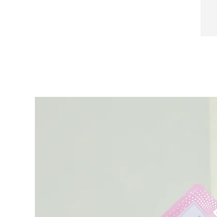
Near-infrared and red light therapy device
Smart hybrid silicone sonic toothbrush
抗老
LED治疗
LUNA™ 4 mini
面部提拉护理
FAQ™ 101
FAQ™ 201
UFO™ 3 mini
issa™ 4 smile
For young skin, T-zone
Premium anti-aging skincare
NEW
Clinical anti-aging
LED mask
Red light therapy device for young skin
Hybrid silicone sonic toothbrush
生发
LUNA™ 4 go
BEAR™ 设备
肌肤年轻化
FAQ™ 102
FAQ™ 202
UFO™ 3 go
issa™ 4 baby
For travel or gym bag
All premium facelift devices
FAQ™ 301
FAQ™ 501
Advanced clinical anti-aging
LED mask
Portable red light therapy
For ages 0-3
NEW
LED hair strengthening scalp massager
Full-Spectrum Red Light Therapy
LUNA™ 护肤
FAQ™ 103
FAQ™ 211
保健品
面膜
issa™ Teeth Whitening Set
Premium cleansers & balm
FAQ™ Scalp Serum
FAQ™ 502
Luxurious clinical anti-aging set
Anti-aging neck & décolleté LED mask
Rejuvenation & hydration
Dual LED + sonic device & 18% PAP gel
Scalp recovery probiotic serum
Full-Spectrum Red Light Therapy
LUNA™ 设备
专业治疗
FAQ™ P1 Primer
FAQ™ 221
UFO™ 设备
ISSA™ 设备
All facial cleansing devices
FAQ™护肤品
Manuka honey primer
Anti-aging LED hand mask
FAQ™ Red Light Serum
All deep facial hydration devices
All silicone sonic toothbrushes
All FAQ™ skincare